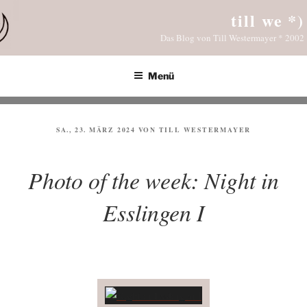
Zum
till we *)
Inhalt
Das Blog von Till Westermayer * 2002
springen
Menü
VERÖFFENTLICHT
SA., 23. MÄRZ 2024
VON
TILL WESTERMAYER
AM
Photo of the week: Night in
Esslingen I