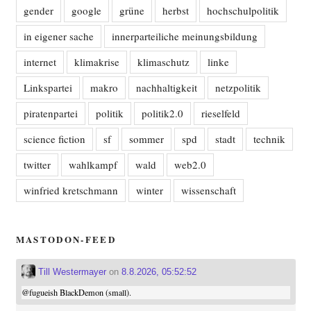
gender
google
grüne
herbst
hochschulpolitik
in eigener sache
innerparteiliche meinungsbildung
internet
klimakrise
klimaschutz
linke
Linkspartei
makro
nachhaltigkeit
netzpolitik
piratenpartei
politik
politik2.0
rieselfeld
science fiction
sf
sommer
spd
stadt
technik
twitter
wahlkampf
wald
web2.0
winfried kretschmann
winter
wissenschaft
MASTODON-FEED
Till Westermayer
on
8.8.2026, 05:52:52
@
fugueish
BlackDemon (small).