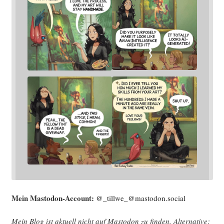
Mein Mast­o­don-Account:
@_tillwe_@mastodon.social
Mein Blog ist aktu­ell nicht auf Mast­o­don zu fin­den. Alter­na­ti­ve: