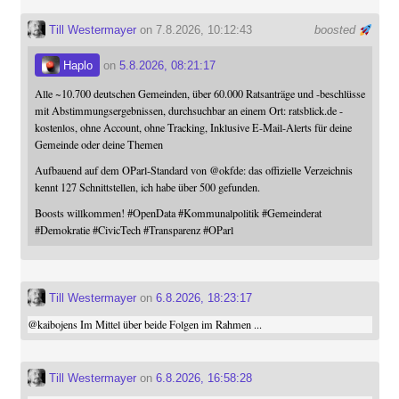
Till Westermayer
on 7.8.2026, 10:12:43
boosted
Haplo
on
5.8.2026, 08:21:17
Alle ~10.700 deutschen Gemeinden, über 60.000 Ratsanträge und -beschlüsse
mit Abstimmungsergebnissen, durchsuchbar an einem Ort: ratsblick.de -
kostenlos, ohne Account, ohne Tracking, Inklusive E-Mail-Alerts für deine
Gemeinde oder deine Themen
Aufbauend auf dem OParl-Standard von
@
okfde
: das offizielle Verzeichnis
kennt 127 Schnittstellen, ich habe über 500 gefunden.
Boosts willkommen!
#
OpenData
#
Kommunalpolitik
#
Gemeinderat
#
Demokratie
#
CivicTech
#
Transparenz
#
OParl
Till Westermayer
on
6.8.2026, 18:23:17
@
kaibojens
Im Mittel über beide Folgen im Rahmen ...
Till Westermayer
on
6.8.2026, 16:58:28