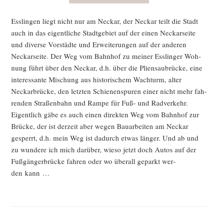
Ess­lin­gen liegt nicht nur am Neckar, der Neckar teilt die Stadt
auch in das eigent­li­che Stadt­ge­biet auf der einen Neckar­sei­te
und diver­se Vor­städ­te und Erwei­te­run­gen auf der ande­ren
Neckar­sei­te. Der Weg vom Bahn­hof zu mei­ner Ess­lin­ger Woh­
nung führt über den Neckar, d.h. über die Pli­en­sau­brü­cke, eine
inter­es­san­te Mischung aus his­to­ri­schem Wach­turm, alter
Neckar­brü­cke, den letz­ten Schie­nen­spu­ren einer nicht mehr fah­
ren­den Stra­ßen­bahn und Ram­pe für Fuß- und Rad­ver­kehr.
Eigent­lich gäbe es auch einen direk­ten Weg vom Bahn­hof zur
Brü­cke, der ist der­zeit aber wegen Bau­ar­bei­ten am Neckar
gesperrt, d.h. mein Weg ist dadurch etwas län­ger. Und ab und
zu wun­de­re ich mich dar­über, wie­so jetzt doch Autos auf der
Fuß­gän­ger­brü­cke fah­ren oder wo über­all geparkt wer­
den kann …