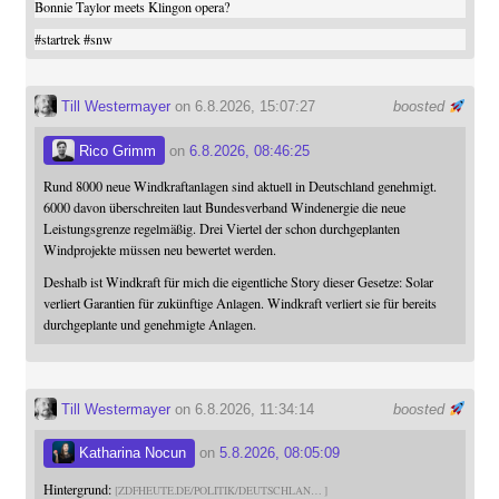
Bonnie Taylor meets Klingon opera?
#
startrek
#
snw
Till Westermayer
on 6.8.2026, 15:07:27
boosted
Rico Grimm
on
6.8.2026, 08:46:25
Rund 8000 neue Windkraftanlagen sind aktuell in Deutschland genehmigt.
6000 davon überschreiten laut Bundesverband Windenergie die neue
Leistungsgrenze regelmäßig. Drei Viertel der schon durchgeplanten
Windprojekte müssen neu bewertet werden.
Deshalb ist Windkraft für mich die eigentliche Story dieser Gesetze: Solar
verliert Garantien für zukünftige Anlagen. Windkraft verliert sie für bereits
durchgeplante und genehmigte Anlagen.
Till Westermayer
on 6.8.2026, 11:34:14
boosted
Katharina Nocun
on
5.8.2026, 08:05:09
Hintergrund:
ZDFHEUTE.DE/POLITIK/DEUTSCHLAN