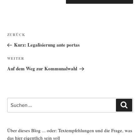
Beitragsnavigation
Vorheriger
ZURÜCK
Beitrag
Kurz: Legalisierung ante portas
Nächster
WEITER
Beitrag
Auf dem Weg zur Kommunalwahl
Suche
Such
nach:
Über dieses Blog ... oder: Textempfehlungen und die Frage, was
das hier eigentlich sein soll