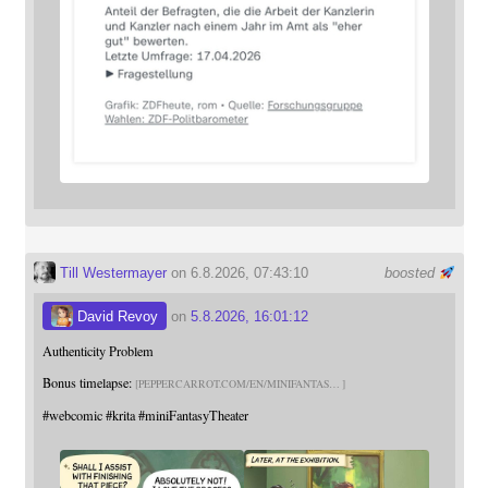
Till Westermayer
on 6.8.2026, 07:43:10
boosted
David Revoy
on
5.8.2026, 16:01:12
Authenticity Problem
Bonus timelapse:
PEPPERCARROT.COM/EN/MINIFANTAS
#
webcomic
#
krita
#
miniFantasyTheater