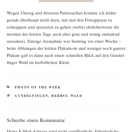
Wegen Umzug und diver­sen Par­tei­sa­chen kom­me ich lei­der
gera­de über­haupt nicht dazu, mir mal den Foto­ap­pa­rat zu
schnap­pen und spa­zie­ren zu gehen (wobei ehr­li­cher­wei­se die
meis­ten der letz­ten Tage auch eher grau und wenig ein­la­dend
aus­sa­hen). Ein­zi­ge Aus­nah­me war Sonn­tag vor einer Woche –
beim Abhän­gen der letz­ten Pla­kat­res­te und weni­ger noch gan­zer
Pla­ka­te gab es dann auch einen schnel­len Blick auf den Gun­del­
fin­ger Wald im herbst­li­chen Kleid.
KATEGORIEN
PHOTO OF THE WEEK
SCHLAGWÖRTER
GUNDELFINGEN
,
HERBST
,
WALD
Schreibe einen Kommentar
Deine E-Mail-Adresse wird nicht veröffentlicht.
Erforderliche