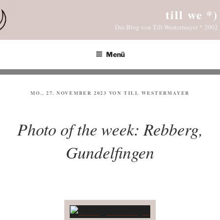
Zum
till we *)
Inhalt
Das Blog von Till Westermayer * 2002
springen
Menü
VERÖFFENTLICHT
MO., 27. NOVEMBER 2023
VON
TILL WESTERMAYER
AM
Photo of the week: Rebberg,
Gundelfingen