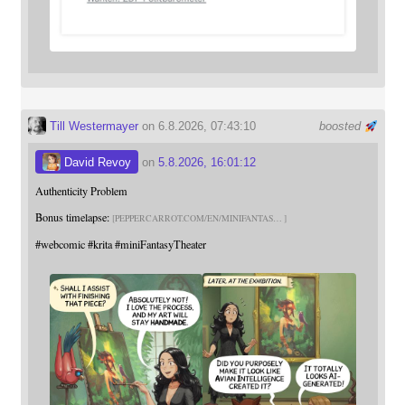
Till Westermayer
on 6.8.2026, 07:43:10
boosted
David Revoy
on
5.8.2026, 16:01:12
Authenticity Problem
Bonus timelapse:
PEPPERCARROT.COM/EN/MINIFANTAS
#
webcomic
#
krita
#
miniFantasyTheater