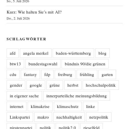
So., 5. Juli 2026
Kurz: Wie halten Sie’s mit AI?
Do., 2. Juli 2026
SCHLAGWÖRTER
afd
angela merkel
baden-württemberg
blog
btw13
bundestagswahl
bündnis 90/die grünen
cdu
fantasy
fdp
freiburg
frühling
garten
gender
google
grüne
herbst
hochschulpolitik
in eigener sache
innerparteiliche meinungsbildung
internet
klimakrise
klimaschutz
linke
Linkspartei
makro
nachhaltigkeit
netzpolitik
piratenpartei
politik
politik2.0
rieselfeld