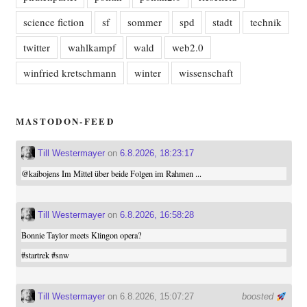
science fiction
sf
sommer
spd
stadt
technik
twitter
wahlkampf
wald
web2.0
winfried kretschmann
winter
wissenschaft
MASTODON-FEED
Till Westermayer
on
6.8.2026, 18:23:17
@
kaibojens
Im Mittel über beide Folgen im Rahmen ...
Till Westermayer
on
6.8.2026, 16:58:28
Bonnie Taylor meets Klingon opera?
#
startrek
#
snw
Till Westermayer
on 6.8.2026, 15:07:27
boosted