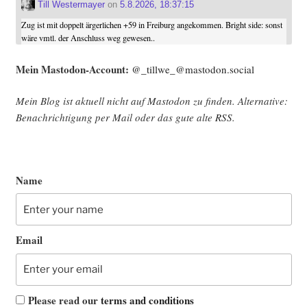
Till Westermayer
on
5.8.2026, 18:37:15
Zug ist mit doppelt ärgerlichen +59 in Freiburg angekommen. Bright side: sonst
wäre vmtl. der Anschluss weg gewesen..
Mein Mast­o­don-Account:
@_tillwe_@mastodon.social
Mein Blog ist aktu­ell nicht auf Mast­o­don zu fin­den. Alter­na­ti­ve:
Benach­rich­ti­gung per Mail oder das gute alte
RSS
.
Name
Email
Please read our
terms and conditions