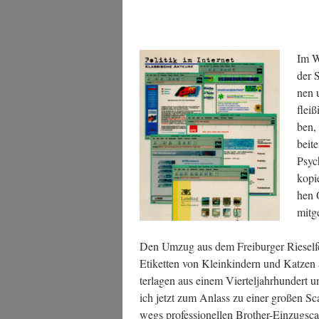
Im Wi
der S
nen 
flei­
ben, 
bei­t
Psy­c
kopie
hen 
mit­
Den Umzug aus dem Frei­bur­ger Rie­sel­fel
Eti­ket­ten von Klein­kin­dern und Kat­zen 
ter­la­gen aus einem Vier­tel­jahr­hun­der
ich jetzt zum Anlass zu einer gro­ßen S
wegs pro­fes­sio­nel­len Brot­her-Ein­zug­sc