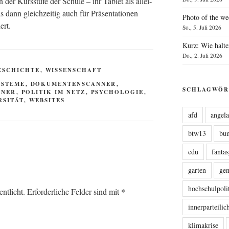
 der Kurs­stu­fe der Schu­le – ihr Tablet als allei­
s dann gleich­zei­tig auch für Prä­sen­ta­tio­nen
Photo of the we
ert.
So., 5. Juli 2026
Kurz: Wie halte
Do., 2. Juli 2026
ESCHICHTE
,
WISSENSCHAFT
YSTEME
,
DOKUMENTENSCANNER
,
SCHLAGWÖR
DNER
,
POLITIK IM NETZ
,
PSYCHOLOGIE
,
RSITÄT
,
WEBSITES
afd
angel
btw13
bu
cdu
fanta
garten
ge
hochschulpoli
ntlicht.
Erforderliche Felder sind mit
*
innerparteili
klimakrise