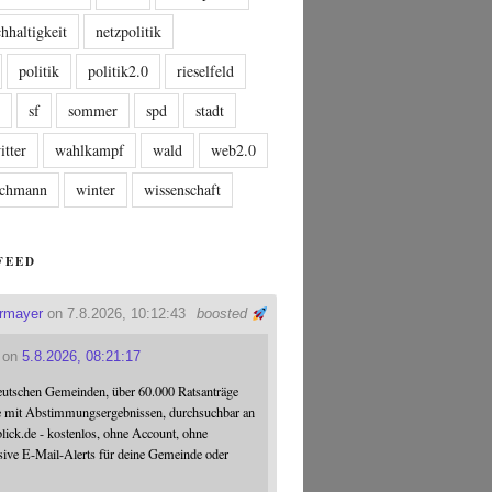
hhaltigkeit
netzpolitik
politik
politik2.0
rieselfeld
n
sf
sommer
spd
stadt
itter
wahlkampf
wald
web2.0
tschmann
winter
wissenschaft
FEED
ermayer
on 7.8.2026, 10:12:43
boosted
on
5.8.2026, 08:21:17
eutschen Gemeinden, über 60.000 Ratsanträge
e mit Abstimmungsergebnissen, durchsuchbar an
blick.de - kostenlos, ohne Account, ohne
sive E-Mail-Alerts für deine Gemeinde oder