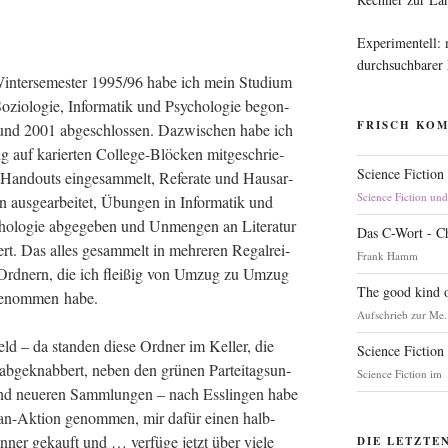
Experimentell:
durchsuchbarer
n­ter­se­mes­ter 1995/96 habe ich mein Stu­di­um
ozio­lo­gie, Infor­ma­tik und Psy­cho­lo­gie begon­
FRISCH KO
und 2001 abge­schlos­sen. Dazwi­schen habe ich
ßig auf karier­ten Col­lege-Blö­cken mit­ge­schrie­
Science Fiction
Hand­outs ein­ge­sam­melt, Refe­ra­te und Haus­ar­
Science Fiction un
en aus­ge­ar­bei­tet, Übun­gen in Infor­ma­tik und
ho­lo­gie abge­ge­ben und Unmen­gen an Lite­ra­tur
Das C-Wort - C
rt. Das alles gesam­melt in meh­re­ren Regal­rei­
Frank Hamm
Ord­nern, die ich flei­ßig von Umzug zu Umzug
The good kind o
ge­nom­men habe.
Aufschrieb zur Me.
d – da stan­den die­se Ord­ner im Kel­ler, die
Science Fiction
abge­knab­bert, neben den grü­nen Par­tei­tags­un­
Science Fiction im
t und neue­ren Samm­lun­gen – nach Ess­lin­gen habe
can-Akti­on genom­men, mir dafür einen halb­
an­ner gekauft und … ver­fü­ge jetzt über vie­le
DIE LETZTE