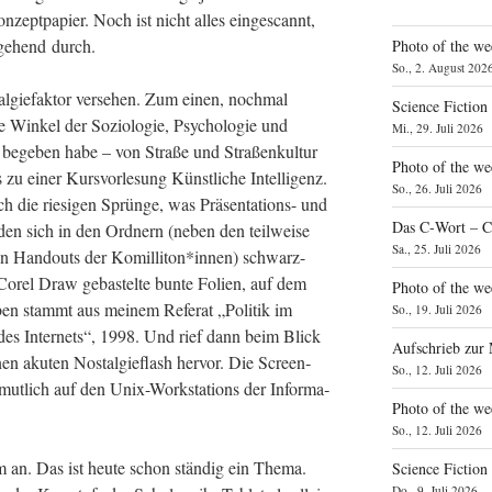
zept­pa­pier. Noch ist nicht alles ein­ge­scannt,
­ge­hend durch.
Photo of the we
So., 2. August 202
gie­fak­tor ver­se­hen. Zum einen, noch­mal
Science Fiction
­te Win­kel der Sozio­lo­gie, Psy­cho­lo­gie und
Mi., 29. Juli 2026
 bege­ben habe – von Stra­ße und Stra­ßen­kul­tur
Photo of the we
 zu einer Kurs­vor­le­sung Künst­li­che Intel­li­genz.
So., 26. Juli 2026
die rie­si­gen Sprün­ge, was Prä­sen­ta­ti­ons- und
Das C‑Wort – C
den sich in den Ord­nern (neben den teil­wei­se
Sa., 25. Juli 2026
­nen Hand­outs der Komilliton*innen) schwarz-
Corel Draw gebas­tel­te bun­te Foli­en, auf dem
Photo of the we
 oben stammt aus mei­nem Refe­rat „Poli­tik im
So., 19. Juli 2026
 des Inter­nets“, 1998. Und rief dann beim Blick
Aufschrieb zur
en aku­ten Nost­al­gie­flash her­vor. Die Screen­
So., 12. Juli 2026
­mut­lich auf den Unix-Work­sta­tions der Infor­ma­
Photo of the w
So., 12. Juli 2026
m an. Das ist heu­te schon stän­dig ein The­ma.
Science Fiction
Do., 9. Juli 2026