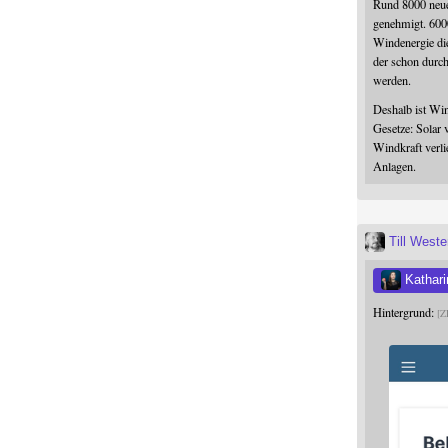
Rund 8000 neue
genehmigt. 600
Windenergie die
der schon durc
werden.
Deshalb ist Win
Gesetze: Solar 
Windkraft verli
Anlagen.
Till West
Kathari
Hintergrund:
Z