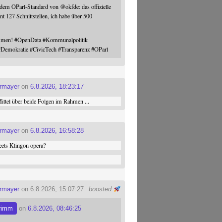
 dem OParl-Standard von
@
okfde
: das offizielle
nt 127 Schnittstellen, ich habe über 500
ommen!
#
OpenData
#
Kommunalpolitik
#
Demokratie
#
CivicTech
#
Transparenz
#
OParl
ermayer
on
6.8.2026, 18:23:17
ttel über beide Folgen im Rahmen ...
ermayer
on
6.8.2026, 16:58:28
ets Klingon opera?
ermayer
on 6.8.2026, 15:07:27
boosted
rimm
on
6.8.2026, 08:46:25