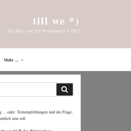
till we *)
Das Blog von Till Westermayer * 2002
Mehr …
Suchen
g ... oder: Textempfehlungen und die Frage,
entlich sein soll
ndtagswahl Baden-Württemberg