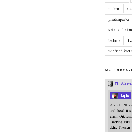
makro
nac
piratenpartei
science fictio
technik
tw
winfried kre
MASTODON-
Till West
Haplo
Alle ~10.700 d
und -beschlüss
einem Ort: rats
Tracking, Inklu
deine Themen