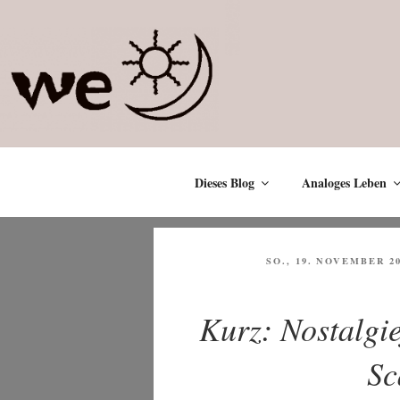
Zum
Inhalt
springen
Dieses Blog
Analoges Leben
VERÖFFENTLICHT
SO., 19. NOVEMBER 2
AM
Kurz: Nostalgi
Sc