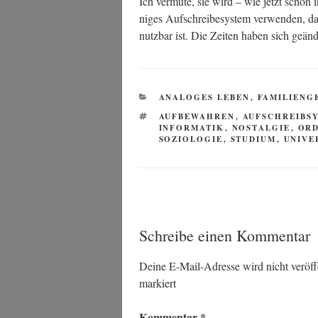
Ich ver­mu­te, sie wird – wie jetzt schon in
ni­ges Auf­schrei­be­sys­tem ver­wen­den, da
nutz­bar ist. Die Zei­ten haben sich geänd
KATEGORIEN
ANALOGES LEBEN
,
FAMILIENG
SCHLAGWÖRTER
AUFBEWAHREN
,
AUFSCHREIBS
INFORMATIK
,
NOSTALGIE
,
OR
SOZIOLOGIE
,
STUDIUM
,
UNIVE
Schreibe einen Kommentar
Deine E-Mail-Adresse wird nicht veröffe
markiert
Kommentar
*