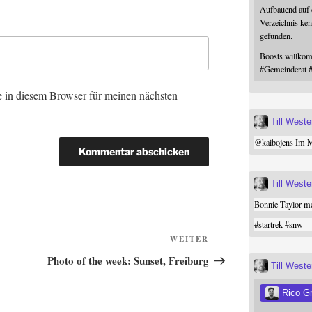
Aufbauend auf
Verzeichnis ken
gefunden.
Boosts willk
#
Gemeinderat
 in diesem Browser für meinen nächsten
Till West
@
kaibojens
Im Mi
Till West
Bonnie Taylor me
#
startrek
#
snw
Nächster
WEITER
Beitrag
Photo of the week: Sunset, Freiburg
Till West
Rico G