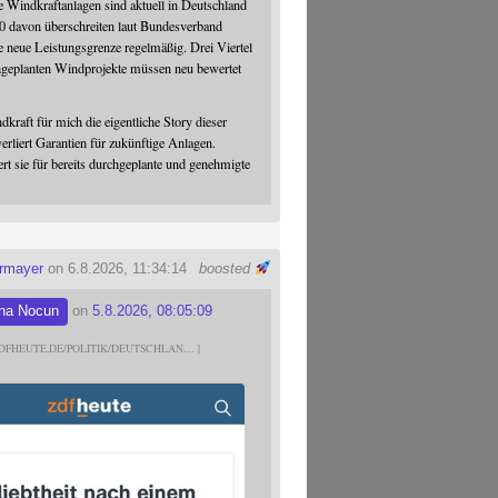
 Windkraftanlagen sind aktuell in Deutschland
0 davon überschreiten laut Bundesverband
 neue Leistungsgrenze regelmäßig. Drei Viertel
hgeplanten Windprojekte müssen neu bewertet
dkraft für mich die eigentliche Story dieser
verliert Garantien für zukünftige Anlagen.
ert sie für bereits durchgeplante und genehmigte
ermayer
on 6.8.2026, 11:34:14
boosted
na Nocun
on
5.8.2026, 08:05:09
DFHEUTE.DE/POLITIK/DEUTSCHLAN