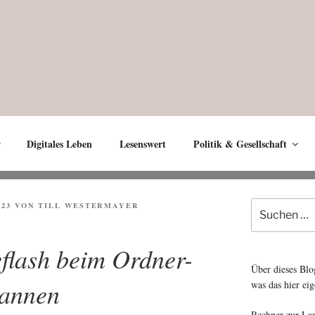
Digitales Leben
Lesenswert
Politik & Gesellschaft
Suche
023
VON
TILL WESTERMAYER
nach:
eflash beim Ordner-
Über dieses Blo
annen
was das hier eig
Rechner zur La