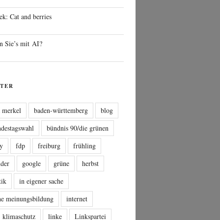
ek: Cat and berries
n Sie’s mit AI?
TER
a merkel
baden-württemberg
blog
ndestagswahl
bündnis 90/die grünen
sy
fdp
freiburg
frühling
nder
google
grüne
herbst
tik
in eigener sache
che meinungsbildung
internet
klimaschutz
linke
Linkspartei