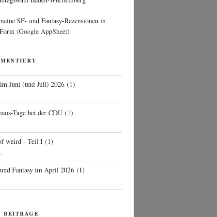
 meine SF- und Fantasy-Rezensionen in
 Form
(Google AppSheet)
MMENTIERT
 im Juni (und Juli) 2026
(
1
)
d
haos-Tage bei der CDU
(
1
)
f weird - Teil I
(
1
)
..
 und Fantasy im April 2026
(
1
)
N BEITRÄGE