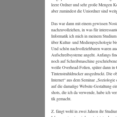
lee­re Ord­ner und sehr gro­ße Men­gen Kon­
aber zumin­dest die Uni­ord­ner sind weit
Das war dann mit einem gewis­sen Nost­al­
nach­zu­voll­zie­hen, in was für inter­es­san
Infor­ma­tik ich mich in mei­nem Stu­di­um
über Kul­tur- und Medi­en­psy­cho­lo­gie bis
Und schön nach­voll­zieh­ba­ren waren auch 
Auf­schreib­sys­te­me angeht. Anfangs fin­
noch auf Schreib­ma­schi­ne geschrie­be
wei­ße Over­head-Foli­en, spä­ter dann in 
Tin­ten­strahl­dru­cker aus­ge­druckt. Die
Inter­net“ aus dem Semi­nar „Sozio­lo­gie
auf die dama­li­ge Web­site-Gestal­tung ein
shots, die ich da ver­wen­de, habe ich ver
tik gemacht.
Z. fängt wohl in zwei Jah­ren ihr Stu­di­u