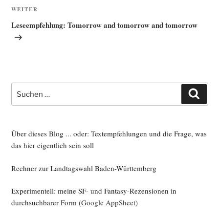
Nächster
WEITER
Beitrag
Leseempfehlung: Tomorrow and tomorrow and tomorrow
Suche
Such
nach:
Über dieses Blog ... oder: Textempfehlungen und die Frage, was
das hier eigentlich sein soll
Rechner zur Landtagswahl Baden-Württemberg
Experimentell: meine SF- und Fantasy-Rezensionen in
durchsuchbarer Form
(Google AppSheet)