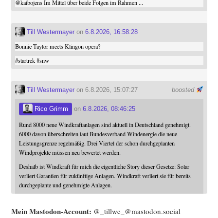
@
kaibojens
Im Mittel über beide Folgen im Rahmen ...
Till Westermayer
on
6.8.2026, 16:58:28
Bonnie Taylor meets Klingon opera?
#
startrek
#
snw
Till Westermayer
on 6.8.2026, 15:07:27
boosted
Rico Grimm
on
6.8.2026, 08:46:25
Rund 8000 neue Windkraftanlagen sind aktuell in Deutschland genehmigt.
6000 davon überschreiten laut Bundesverband Windenergie die neue
Leistungsgrenze regelmäßig. Drei Viertel der schon durchgeplanten
Windprojekte müssen neu bewertet werden.
Deshalb ist Windkraft für mich die eigentliche Story dieser Gesetze: Solar
verliert Garantien für zukünftige Anlagen. Windkraft verliert sie für bereits
durchgeplante und genehmigte Anlagen.
Mein Mast­o­don-Account:
@_tillwe_@mastodon.social