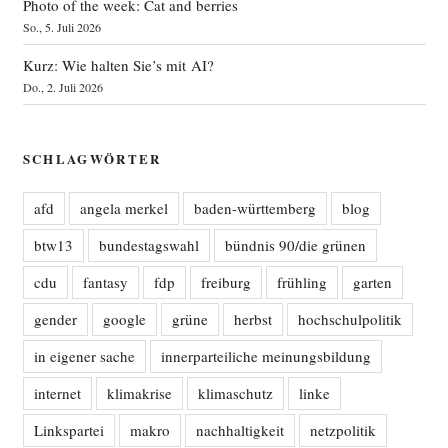
Photo of the week: Cat and berries
So., 5. Juli 2026
Kurz: Wie halten Sie’s mit AI?
Do., 2. Juli 2026
SCHLAGWÖRTER
afd
angela merkel
baden-württemberg
blog
btw13
bundestagswahl
bündnis 90/die grünen
cdu
fantasy
fdp
freiburg
frühling
garten
gender
google
grüne
herbst
hochschulpolitik
in eigener sache
innerparteiliche meinungsbildung
internet
klimakrise
klimaschutz
linke
Linkspartei
makro
nachhaltigkeit
netzpolitik