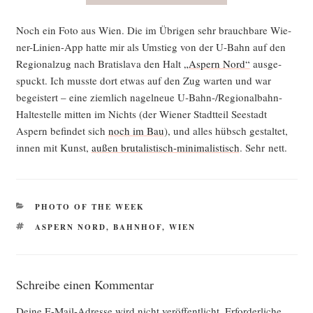
Noch ein Foto aus Wien. Die im Übri­gen sehr brauch­ba­re Wie­
ner-Lini­en-App hat­te mir als Umstieg von der U‑Bahn auf den
Regio­nal­zug nach Bra­tis­la­va den Halt
„Aspern Nord“
aus­ge­
spuckt. Ich muss­te dort etwas auf den Zug war­ten und war
begeis­tert – eine ziem­lich nagel­neue U‑Bahn-/Re­gio­nal­bahn-
Hal­te­stel­le mit­ten im Nichts (der Wie­ner Stadt­teil See­stadt
Aspern befin­det sich
noch im Bau
), und alles hübsch gestal­tet,
innen mit Kunst,
außen bru­ta­lis­tisch-mini­ma­lis­tisch
. Sehr nett.
KATEGORIEN
PHOTO OF THE WEEK
SCHLAGWÖRTER
ASPERN NORD
,
BAHNHOF
,
WIEN
Schreibe einen Kommentar
Deine E-Mail-Adresse wird nicht veröffentlicht.
Erforderliche