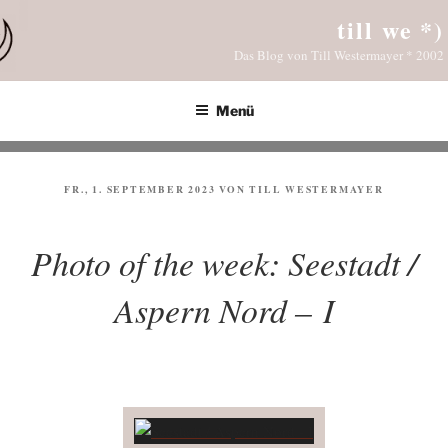
Zum
till we *)
Inhalt
Das Blog von Till Westermayer * 2002
springen
Menü
VERÖFFENTLICHT
FR., 1. SEPTEMBER 2023
VON
TILL WESTERMAYER
AM
Photo of the week: Seestadt /
Aspern Nord – I