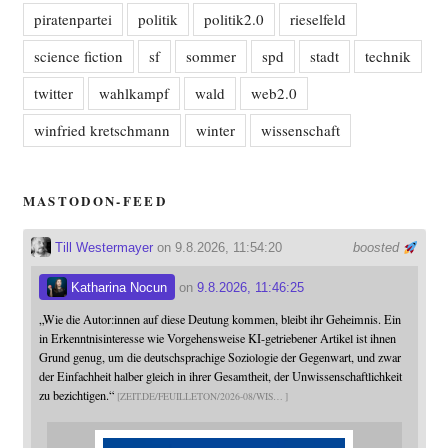
piratenpartei
politik
politik2.0
rieselfeld
science fiction
sf
sommer
spd
stadt
technik
twitter
wahlkampf
wald
web2.0
winfried kretschmann
winter
wissenschaft
MASTODON-FEED
Till Westermayer
on 9.8.2026, 11:54:20
boosted
Katharina Nocun
on
9.8.2026, 11:46:25
„Wie die Autor:innen auf diese Deutung kommen, bleibt ihr Geheimnis. Ein
in Erkenntnisinteresse wie Vorgehensweise KI-getriebener Artikel ist ihnen
Grund genug, um die deutschsprachige Soziologie der Gegenwart, und zwar
der Einfachheit halber gleich in ihrer Gesamtheit, der Unwissenschaftlichkeit
zu bezichtigen.“
ZEIT.DE/FEUILLETON/2026-08/WIS