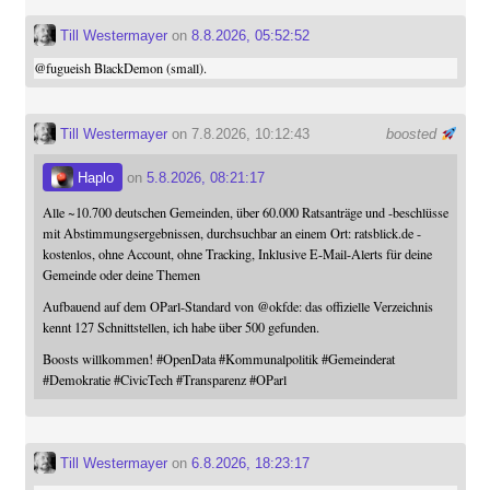
Till Westermayer
on
8.8.2026, 05:52:52
@
fugueish
BlackDemon (small).
Till Westermayer
on 7.8.2026, 10:12:43
boosted
Haplo
on
5.8.2026, 08:21:17
Alle ~10.700 deutschen Gemeinden, über 60.000 Ratsanträge und -beschlüsse
mit Abstimmungsergebnissen, durchsuchbar an einem Ort: ratsblick.de -
kostenlos, ohne Account, ohne Tracking, Inklusive E-Mail-Alerts für deine
Gemeinde oder deine Themen
Aufbauend auf dem OParl-Standard von
@
okfde
: das offizielle Verzeichnis
kennt 127 Schnittstellen, ich habe über 500 gefunden.
Boosts willkommen!
#
OpenData
#
Kommunalpolitik
#
Gemeinderat
#
Demokratie
#
CivicTech
#
Transparenz
#
OParl
Till Westermayer
on
6.8.2026, 18:23:17