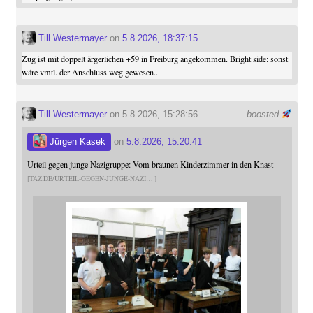
Till Westermayer
on
5.8.2026, 18:37:15
Zug ist mit doppelt ärgerlichen +59 in Freiburg angekommen. Bright side: sonst
wäre vmtl. der Anschluss weg gewesen..
Till Westermayer
on 5.8.2026, 15:28:56
boosted
Jürgen Kasek
on
5.8.2026, 15:20:41
Urteil gegen junge Nazigruppe: Vom braunen Kinderzimmer in den Knast
TAZ.DE/URTEIL-GEGEN-JUNGE-NAZI