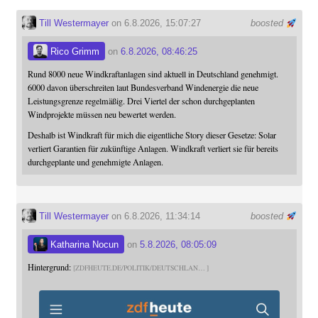
Till Westermayer
on 6.8.2026, 15:07:27
boosted
Rico Grimm
on
6.8.2026, 08:46:25
Rund 8000 neue Windkraftanlagen sind aktuell in Deutschland genehmigt.
6000 davon überschreiten laut Bundesverband Windenergie die neue
Leistungsgrenze regelmäßig. Drei Viertel der schon durchgeplanten
Windprojekte müssen neu bewertet werden.
Deshalb ist Windkraft für mich die eigentliche Story dieser Gesetze: Solar
verliert Garantien für zukünftige Anlagen. Windkraft verliert sie für bereits
durchgeplante und genehmigte Anlagen.
Till Westermayer
on 6.8.2026, 11:34:14
boosted
Katharina Nocun
on
5.8.2026, 08:05:09
Hintergrund:
ZDFHEUTE.DE/POLITIK/DEUTSCHLAN