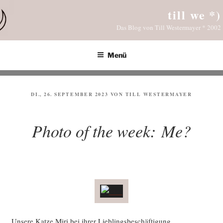
Zum
till we *)
Inhalt
Das Blog von Till Westermayer * 2002
springen
Menü
VERÖFFENTLICHT
DI., 26. SEPTEMBER 2023
VON
TILL WESTERMAYER
AM
Photo of the week: Me?
Unse­re Kat­ze Miri bei ihrer Lieblingsbeschäftigung.