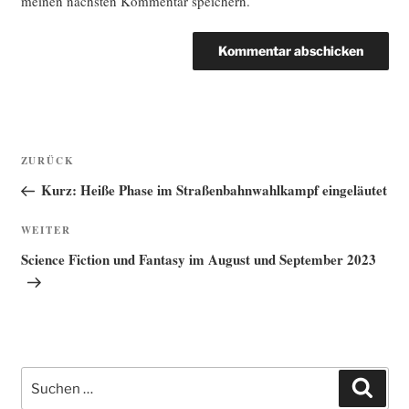
meinen nächsten Kommentar speichern.
Beitragsnavigation
Vorheriger
ZURÜCK
Beitrag
Kurz: Heiße Phase im Straßenbahnwahlkampf eingeläutet
Nächster
WEITER
Beitrag
Science Fiction und Fantasy im August und September 2023
Suche
Such
nach: