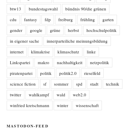
btw13
bundestagswahl
bündnis 90/die grünen
cdu
fantasy
fdp
freiburg
frühling
garten
gender
google
grüne
herbst
hochschulpolitik
in eigener sache
innerparteiliche meinungsbildung
internet
klimakrise
klimaschutz
linke
Linkspartei
makro
nachhaltigkeit
netzpolitik
piratenpartei
politik
politik2.0
rieselfeld
science fiction
sf
sommer
spd
stadt
technik
twitter
wahlkampf
wald
web2.0
winfried kretschmann
winter
wissenschaft
MASTODON-FEED