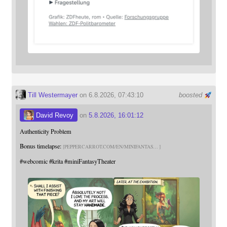
Till Westermayer
on 6.8.2026, 07:43:10
boosted
David Revoy
on
5.8.2026, 16:01:12
Authenticity Problem
Bonus timelapse:
PEPPERCARROT.COM/EN/MINIFANTAS
#
webcomic
#
krita
#
miniFantasyTheater