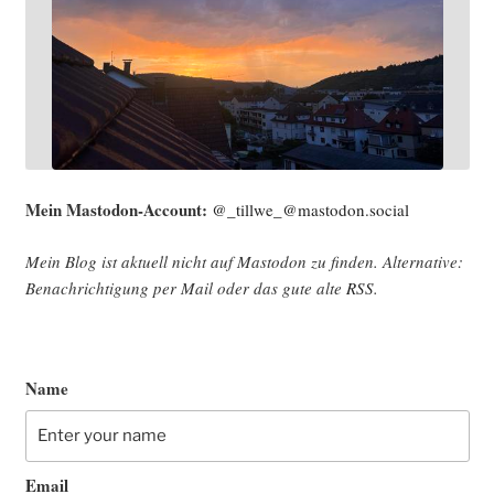
Mein Mast­o­don-Account:
@_tillwe_@mastodon.social
Mein Blog ist aktu­ell nicht auf Mast­o­don zu fin­den. Alter­na­ti­ve:
Benach­rich­ti­gung per Mail oder das gute alte
RSS
.
Name
Email