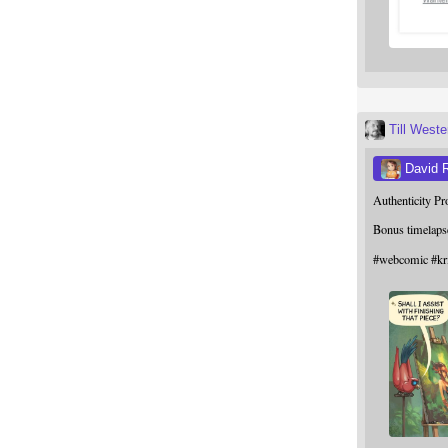
Till West
David 
Authenticity P
Bonus timelaps
#
webcomic
#
kr