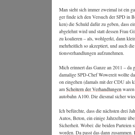
Man sieht sich immer zwei­mal ist ein ga
ger fin­de ich den Ver­such der SPD in Ber
ken) die Schuld dafür zu geben, dass eine
abge­lehnt wird und statt des­sen Frau Gif
zu koalie­ren – als, wohl­gerkt, dann klei­
mehr­heit­lich so akzep­tiert, und auch 
ti­ons­ver­hand­lun­gen aufzunehmen.
Mich erin­nert das Gan­ze an 2011 – da ga
dama­li­ge SPD-Chef Wowe­reit woll­te da
on ein­ge­hen (damals mit der CDU als klei
am
Schei­tern der Ver­hand­lun­gen
waren 
au­to­bahn A100. Die dies­mal sicher wie­de
Ich befürch­te, dass die nächs­ten drei Jah
Autos, Beton, ein eini­ge Jahr­zehn­te über
Sicher­heit. Wobei: die bei­den Par­tei­en
wor­den. Da passt das dann zusam­men. Bun­