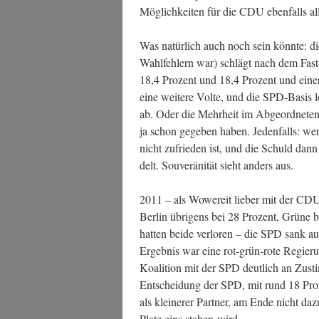
Mög­lich­kei­ten für die CDU eben­falls all
Was natür­lich auch noch sein könn­te: di
Wahl­feh­lern war) schlägt nach dem Fas
18,4 Pro­zent und 18,4 Pro­zent und ein
eine wei­te­re Vol­te, und die SPD-Basis le
ab. Oder die Mehr­heit im Abge­ord­ne­te
ja schon gege­ben haben. Jeden­falls: wer 
nicht zufrie­den ist, und die Schuld dann 
delt. Sou­ve­rä­ni­tät sieht anders aus.
2011 – als Wowe­reit lie­ber mit der CDU
Ber­lin übri­gens bei 28 Pro­zent, Grü­ne b
hat­ten bei­de ver­lo­ren – die SPD sank a
Ergeb­nis war eine rot-grün-rote Regie­r
Koali­ti­on mit der SPD deut­lich an Zust
Ent­schei­dung der SPD, mit rund 18 Pro­
als klei­ne­rer Part­ner, am Ende nicht da
Platz eins ste­hen wird.