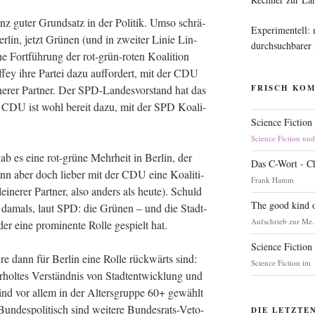
nz guter Grund­satz in der Poli­tik. Umso schrä­
Experimentell:
­lin, jetzt Grü­nen (und in zwei­ter Linie Lin­
durchsuchbarer
 Fort­füh­rung der rot-grün-roten Koali­ti­on
­fey ihre Par­tei dazu auf­for­dert, mit der CDU
ne­rer Part­ner. Der SPD-Lan­des­vor­stand hat das
FRISCH KO
die CDU ist wohl bereit dazu, mit der SPD Koali­
Science Fiction
Science Fiction un
b es eine rot-grü­ne Mehr­heit in Ber­lin, der
Das C-Wort - C
nn aber doch lie­ber mit der CDU eine Koali­ti­
Frank Hamm
­ne­rer Part­ner, also anders als heu­te). Schuld
The good kind o
damals, laut SPD: die Grü­nen – und die Stadt­
Aufschrieb zur Me.
r eine pro­mi­nen­te Rol­le gespielt hat.
Science Fiction
­re dann für Ber­lin eine Rol­le rück­wärts sind:
Science Fiction im
­hol­tes Ver­ständ­nis von Stadt­ent­wick­lung und
 sind vor allem in der Alters­grup­pe 60+ gewählt
des­po­li­tisch sind wei­te­re Bun­des­rats-Veto-
DIE LETZTE