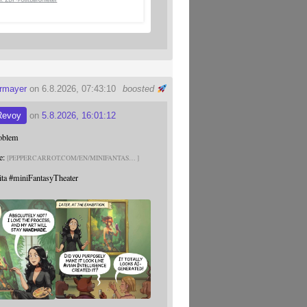
ermayer
on 6.8.2026, 07:43:10
boosted
Revoy
on
5.8.2026, 16:01:12
roblem
e:
PEPPERCARROT.COM/EN/MINIFANTAS
ita
#
miniFantasyTheater