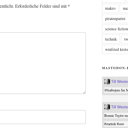
ntlicht.
Erforderliche Felder sind mit
*
makro
nac
piratenpartei
science fictio
technik
tw
winfried kre
MASTODON-
Till West
@
kaibojens
Im Mi
Till West
Bonnie Taylor me
#
startrek
#
snw