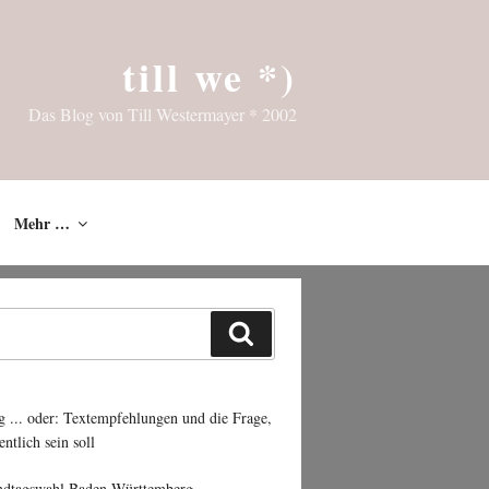
till we *)
Das Blog von Till Westermayer * 2002
Mehr …
Suchen
g ... oder: Textempfehlungen und die Frage,
entlich sein soll
ndtagswahl Baden-Württemberg