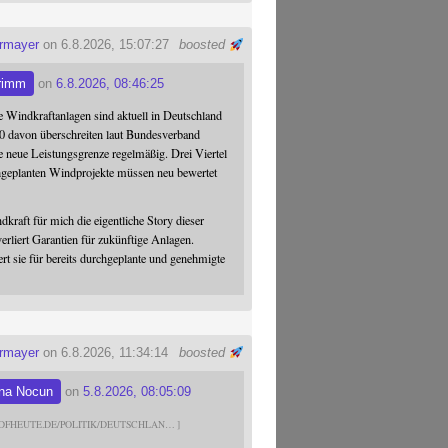
ermayer
on 6.8.2026, 15:07:27
boosted
rimm
on
6.8.2026, 08:46:25
 Windkraftanlagen sind aktuell in Deutschland
0 davon überschreiten laut Bundesverband
 neue Leistungsgrenze regelmäßig. Drei Viertel
hgeplanten Windprojekte müssen neu bewertet
dkraft für mich die eigentliche Story dieser
verliert Garantien für zukünftige Anlagen.
ert sie für bereits durchgeplante und genehmigte
ermayer
on 6.8.2026, 11:34:14
boosted
na Nocun
on
5.8.2026, 08:05:09
DFHEUTE.DE/POLITIK/DEUTSCHLAN