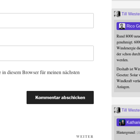
Till West
Rico G
Rund 8000 neue
genehmigt. 600
Windenergie die
der schon durc
werden.
Deshalb ist Win
 in diesem Browser für meinen nächsten
Gesetze: Solar 
Windkraft verli
Anlagen.
Till West
Kathari
Hintergrund:
Z
Nächster
WEITER