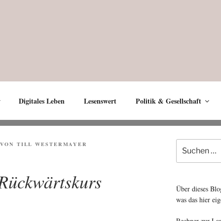
Digitales Leben
Lesenswert
Politik & Gesellschaft
Suche
VON
TILL WESTERMAYER
nach:
 Rückwärtskurs
Über dieses Blo
was das hier eig
Rechner zur La