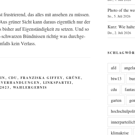
Photo of the we
st frus­trie­rend, das alles mit anse­hen zu müs­sen.
So., 5. Juli 2026
Aus grü­ner Sicht kann dar­aus eigent­lich nur der
Kurz: Wie halte
 bis­her auf Eigen­stän­dig­keit zu set­zen. Und so
Do., 2. Juli 2026
schwar­zen Bünd­nis­sen rich­tig was durch­ge­
n­falls kein Verlass.
SCHLAGWÖR
afd
angel
IN
,
CDU
,
FRANZISKA GIFFEY
,
GRÜNE
,
btw13
bu
SVERHANDLUNGEN
,
LINKSPARTEI
,
2023
,
WAHLERGEBNIS
cdu
fanta
garten
ge
hochschulpoli
innerparteili
klimakrise