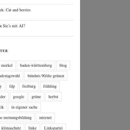
ek: Cat and berries
n Sie’s mit AI?
TER
a merkel
baden-württemberg
blog
ndestagswahl
bündnis 90/die grünen
sy
fdp
freiburg
frühling
nder
google
grüne
herbst
tik
in eigener sache
che meinungsbildung
internet
klimaschutz
linke
Linkspartei