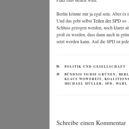
Ber­lin könn­te mir ja egal sein. Aber es i
Und das geht selbst
Tei­len der SPD
so. 
Schluss gezo­gen wer­den, noch kla­rer als
groß zu wer­den, dass dann auch in grün-
setzt wer­den kann. Auf die SPD ist jede
KATEGORIEN
POLITIK UND GESELLSCHAFT
SCHLAGWÖRTER
BÜNDNIS 90/DIE GRÜNEN
,
BERL
KLAUS WOWEREIT
,
KOALITION
MICHAEL MÜLLER
,
SPD
,
WAHL 
Schreibe einen Kommentar