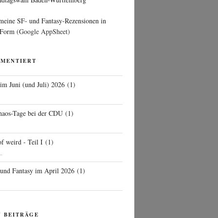
 meine SF- und Fantasy-Rezensionen in
 Form
(Google AppSheet)
MMENTIERT
 im Juni (und Juli) 2026
(
1
)
d
haos-Tage bei der CDU
(
1
)
f weird - Teil I
(
1
)
..
 und Fantasy im April 2026
(
1
)
N BEITRÄGE