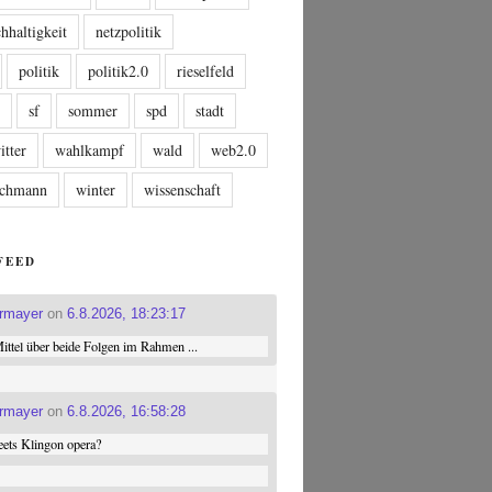
hhaltigkeit
netzpolitik
politik
politik2.0
rieselfeld
n
sf
sommer
spd
stadt
itter
wahlkampf
wald
web2.0
tschmann
winter
wissenschaft
FEED
ermayer
on
6.8.2026, 18:23:17
ttel über beide Folgen im Rahmen ...
ermayer
on
6.8.2026, 16:58:28
ets Klingon opera?