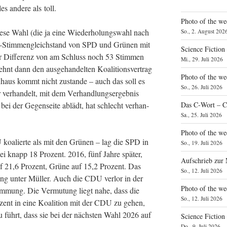
es ande­re als toll.
Photo of the we
e­se Wahl (die ja eine Wie­der­ho­lungs­wahl nach
So., 2. August 202
t-Stim­men­gleich­stand von SPD und Grü­nen mit
Science Fiction
er Dif­fe­renz von am Schluss noch 53 Stim­men
Mi., 29. Juli 2026
hnt dann den aus­ge­han­del­ten Koali­ti­ons­ver­trag
Photo of the we
n­haus kommt nicht zustan­de – auch das soll es
So., 26. Juli 2026
ver­han­delt, mit dem Ver­hand­lungs­er­geb­nis
bei der Gegen­sei­te ablädt, hat schlecht ver­han­
Das C‑Wort – C
Sa., 25. Juli 2026
Photo of the we
 koalier­te als mit den Grü­nen – lag die SPD in
So., 19. Juli 2026
ei knapp 18 Pro­zent. 2016, fünf Jah­re spä­ter,
Aufschrieb zur
uf 21,6 Pro­zent, Grü­ne auf 15,2 Pro­zent. Das
So., 12. Juli 2026
ung unter Mül­ler. Auch die CDU ver­lor in der
Photo of the w
im­mung. Die Ver­mu­tung liegt nahe, dass die
So., 12. Juli 2026
zent in eine Koali­ti­on mit der CDU zu gehen,
zu führt, dass sie bei der nächs­ten Wahl 2026 auf
Science Fiction
Do., 9. Juli 2026