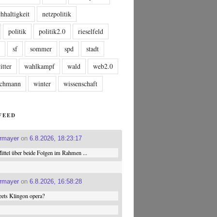
hhaltigkeit
netzpolitik
politik
politik2.0
rieselfeld
n
sf
sommer
spd
stadt
itter
wahlkampf
wald
web2.0
tschmann
winter
wissenschaft
FEED
ermayer
on
6.8.2026, 18:23:17
ttel über beide Folgen im Rahmen ...
ermayer
on
6.8.2026, 16:58:28
ets Klingon opera?