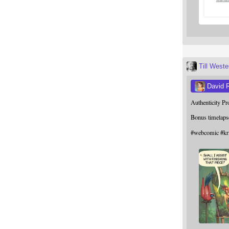
Till West
David 
Authenticity P
Bonus timelaps
#
webcomic
#
kr