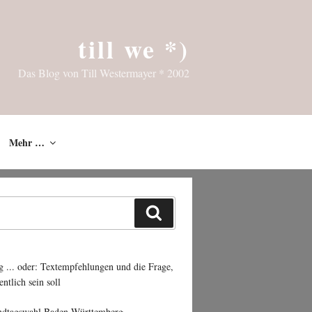
till we *)
Das Blog von Till Westermayer * 2002
Mehr …
Suchen
g ... oder: Textempfehlungen und die Frage,
entlich sein soll
ndtagswahl Baden-Württemberg