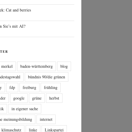
ek: Cat and berries
n Sie’s mit AI?
TER
a merkel
baden-württemberg
blog
ndestagswahl
bündnis 90/die grünen
sy
fdp
freiburg
frühling
nder
google
grüne
herbst
tik
in eigener sache
che meinungsbildung
internet
klimaschutz
linke
Linkspartei