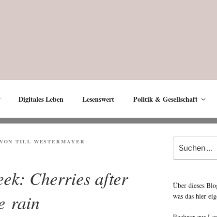
Digitales Leben
Lesenswert
Politik & Gesellschaft
Suche
VON
TILL WESTERMAYER
nach:
eek: Cherries after
Über dieses Blo
e rain
was das hier eig
Rechner zur La