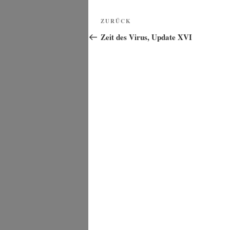
Beitragsnavigation
Vorheriger
ZURÜCK
Beitrag
Zeit des Virus, Update XVI