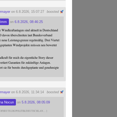
ermayer
on 6.8.2026, 15:07:27
boosted
rimm
on
6.8.2026, 08:46:25
 Windkraftanlagen sind aktuell in Deutschland
0 davon überschreiten laut Bundesverband
 neue Leistungsgrenze regelmäßig. Drei Viertel
hgeplanten Windprojekte müssen neu bewertet
dkraft für mich die eigentliche Story dieser
verliert Garantien für zukünftige Anlagen.
ert sie für bereits durchgeplante und genehmigte
ermayer
on 6.8.2026, 11:34:14
boosted
na Nocun
on
5.8.2026, 08:05:09
DFHEUTE.DE/POLITIK/DEUTSCHLAN