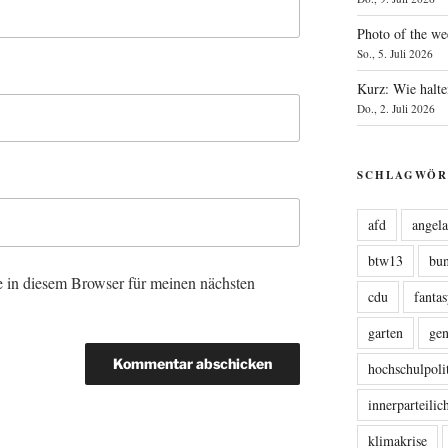
Photo of the we
So., 5. Juli 2026
Kurz: Wie halte
Do., 2. Juli 2026
SCHLAGWÖR
afd
angel
btw13
bu
 in diesem Browser für meinen nächsten
cdu
fanta
garten
ge
hochschulpoli
innerparteili
klimakrise