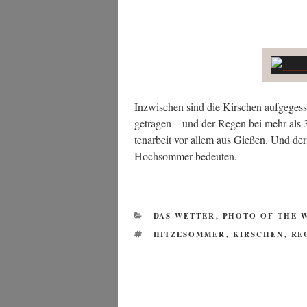
Inzwi­schen sind die Kir­schen auf­ge­ges­
getra­gen – und der Regen bei mehr als 3
ten­ar­beit vor allem aus Gie­ßen. Und d
Hoch­som­mer bedeuten.
KATEGORIEN
DAS WETTER
,
PHOTO OF THE 
SCHLAGWÖRTER
HITZESOMMER
,
KIRSCHEN
,
RE