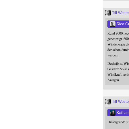
Till West
Rico G
Rund 8000 neue
genehmigt. 600
Windenergie die
der schon durc
werden.
Deshalb ist Win
Gesetze: Solar 
Windkraft verli
Anlagen.
Till West
Kathari
Hintergrund:
Z