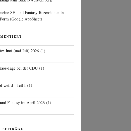
 meine SF- und Fantasy-Rezensionen in
 Form
(Google AppSheet)
MMENTIERT
 im Juni (und Juli) 2026
(
1
)
d
haos-Tage bei der CDU
(
1
)
f weird - Teil I
(
1
)
..
 und Fantasy im April 2026
(
1
)
N BEITRÄGE