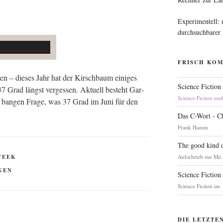
Experimentell:
durchsuchbarer
FRISCH KO
sen – die­ses Jahr hat der Kirsch­baum eini­ges
Science Fiction
7 Grad längst ver­ges­sen. Aktu­ell besteht Gar­
Science Fiction un
er ban­gen Fra­ge, was 37 Grad im Juni für den
Das C-Wort - C
Frank Hamm
The good kind o
WEEK
Aufschrieb zur Me.
GEN
Science Fiction
Science Fiction im
DIE LETZTE