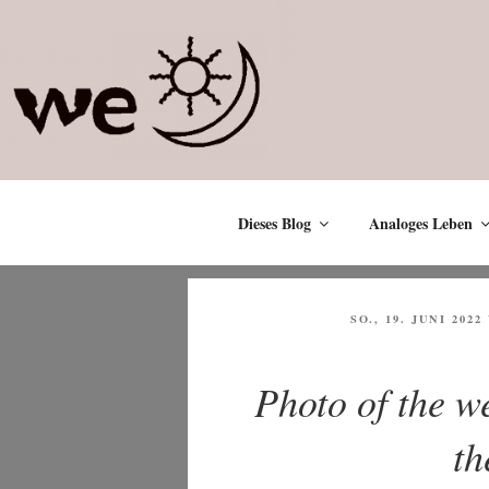
Zum
Inhalt
springen
Dieses Blog
Analoges Leben
VERÖFFENTLICHT
SO., 19. JUNI 2022
AM
Photo of the w
th