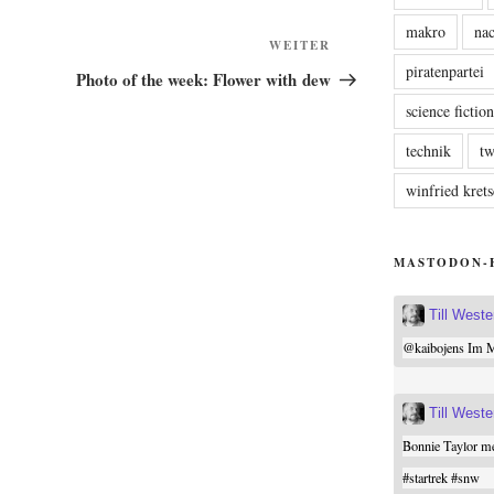
makro
nac
Nächster
WEITER
piratenpartei
Beitrag
Photo of the week: Flower with dew
science fictio
technik
tw
winfried kre
MASTODON-
Till West
@
kaibojens
Im Mi
Till West
Bonnie Taylor me
#
startrek
#
snw