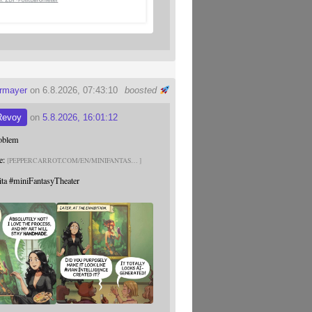
ermayer
on 6.8.2026, 07:43:10
boosted
Revoy
on
5.8.2026, 16:01:12
roblem
e:
PEPPERCARROT.COM/EN/MINIFANTAS
ita
#
miniFantasyTheater