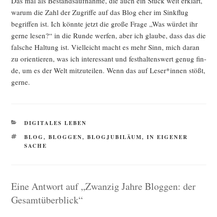
Das mal als Bestands­auf­nah­me, die auch ein Stück weit erklärt,
war­um die Zahl der Zugrif­fe auf das Blog eher im Sink­flug
begrif­fen ist. Ich könn­te jetzt die gro­ße Fra­ge „Was wür­det ihr
ger­ne lesen?“ in die Run­de wer­fen, aber ich glau­be, dass das die
fal­sche Hal­tung ist. Viel­leicht macht es mehr Sinn, mich dar­an
zu ori­en­tie­ren, was ich inter­es­sant und fest­hal­tens­wert genug fin­
de, um es der Welt mit­zu­tei­len. Wenn das auf Leser*innen stößt,
gerne.
KATEGORIEN
DIGITALES LEBEN
SCHLAGWÖRTER
BLOG
,
BLOGGEN
,
BLOGJUBILÄUM
,
IN EIGENER
SACHE
Eine Antwort auf „Zwanzig Jahre Bloggen: der
Gesamtüberblick“