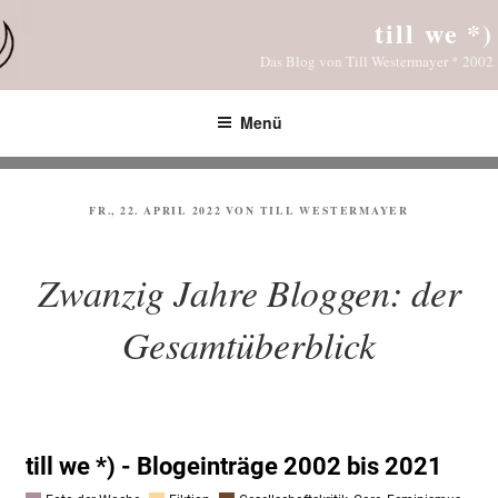
Zum
till we *)
Inhalt
Das Blog von Till Westermayer * 2002
springen
Menü
VERÖFFENTLICHT
FR., 22. APRIL 2022
VON
TILL WESTERMAYER
AM
Zwanzig Jahre Bloggen: der
Gesamtüberblick