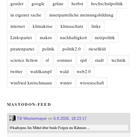
gender
google
grüne
herbst
hochschulpolitik
in eigener sache
innerparteiliche meinungsbildung
internet
klimakrise
klimaschutz
linke
Linkspartei
makro
nachhaltigkeit
netzpolitik
piratenpartei
politik
politik2.0
rieselfeld
science fiction
sf
sommer
spd
stadt
technik
twitter
wahlkampf
wald
web2.0
winfried kretschmann
winter
wissenschaft
MASTODON-FEED
Till Westermayer
on
6.8.2026, 18:23:17
@
kaibojens
Im Mittel über beide Folgen im Rahmen ...