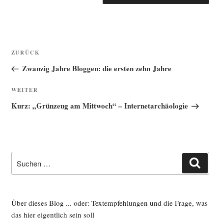
Beitragsnavigation
Vorheriger
ZURÜCK
Beitrag
Zwanzig Jahre Bloggen: die ersten zehn Jahre
Nächster
WEITER
Beitrag
Kurz: „Grünzeug am Mittwoch“ – Internetarchäologie
Suche
Such
nach:
Über dieses Blog ... oder: Textempfehlungen und die Frage, was
das hier eigentlich sein soll