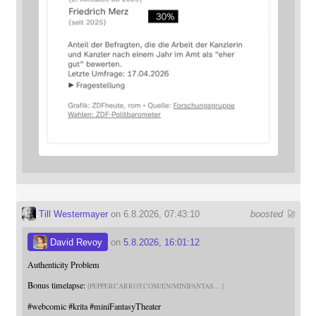
Till Westermayer
on 6.8.2026, 07:43:10
boosted 🚀
David Revoy
on
5.8.2026, 16:01:12
Authenticity Problem
Bonus timelapse:
PEPPERCARROT.COM/EN/MINIFANTAS
#
webcomic
#
krita
#
miniFantasyTheater