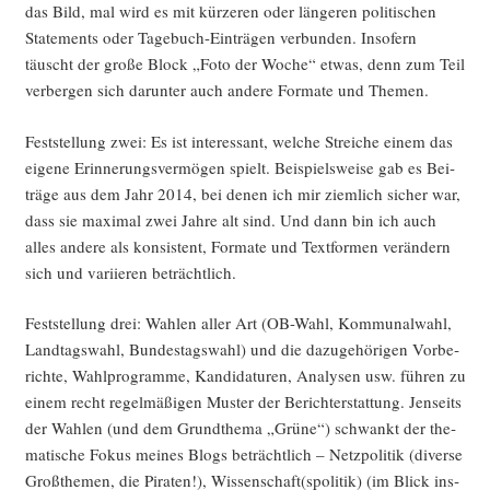
das Bild, mal wird es mit kür­ze­ren oder län­ge­ren poli­ti­schen
State­ments oder Tage­buch-Ein­trä­gen ver­bun­den. Inso­fern
täuscht der gro­ße Block „Foto der Woche“ etwas, denn zum Teil
ver­ber­gen sich dar­un­ter auch ande­re For­ma­te und Themen.
Fest­stel­lung zwei: Es ist inter­es­sant, wel­che Strei­che einem das
eige­ne Erin­ne­rungs­ver­mö­gen spielt. Bei­spiels­wei­se gab es Bei­
trä­ge aus dem Jahr 2014, bei denen ich mir ziem­lich sicher war,
dass sie maxi­mal zwei Jah­re alt sind. Und dann bin ich auch
alles ande­re als kon­sis­tent, For­ma­te und Text­for­men ver­än­dern
sich und vari­ie­ren beträchtlich.
Fest­stel­lung drei: Wah­len aller Art (OB-Wahl, Kom­mu­nal­wahl,
Land­tags­wahl, Bun­des­tags­wahl) und die dazu­ge­hö­ri­gen Vor­be­
rich­te, Wahl­pro­gram­me, Kan­di­da­tu­ren, Ana­ly­sen usw. füh­ren zu
einem recht regel­mä­ßi­gen Mus­ter der Bericht­erstat­tung. Jen­seits
der Wah­len (und dem Grund­the­ma „Grü­ne“) schwankt der the­
ma­ti­sche Fokus mei­nes Blogs beträcht­lich – Netz­po­li­tik (diver­se
Groß­the­men, die Pira­ten!), Wissenschaft(spolitik) (im Blick ins­