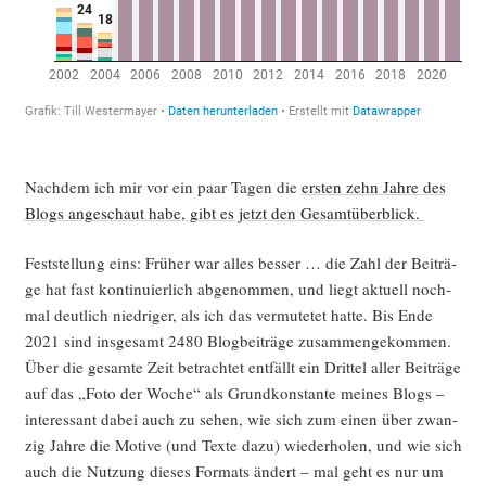
Nach­dem ich mir vor ein paar Tagen die
ers­ten zehn Jah­re des
Blogs ange­schaut habe, gibt es jetzt den Gesamtüberblick.
Fest­stel­lung eins: Frü­her war alles bes­ser … die Zahl der Bei­trä­
ge hat fast kon­ti­nu­ier­lich abge­nom­men, und liegt aktu­ell noch­
mal deut­lich nied­ri­ger, als ich das ver­mu­te­tet hat­te. Bis Ende
2021 sind ins­ge­samt 2480 Blog­bei­trä­ge zusam­men­ge­kom­men.
Über die gesam­te Zeit betrach­tet ent­fällt ein Drit­tel aller Bei­trä­ge
auf das „Foto der Woche“ als Grund­kon­stan­te mei­nes Blogs –
inter­es­sant dabei auch zu sehen, wie sich zum einen über zwan­
zig Jah­re die Moti­ve (und Tex­te dazu) wie­der­ho­len, und wie sich
auch die Nut­zung die­ses For­mats ändert – mal geht es nur um