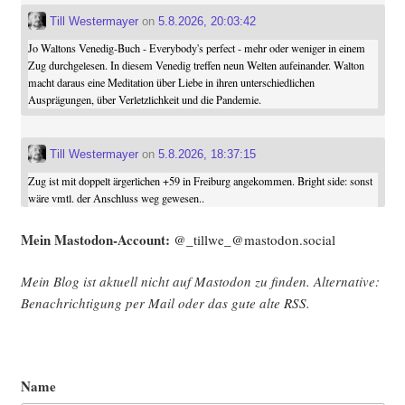
Till Westermayer
on
5.8.2026, 20:03:42
Jo Waltons Venedig-Buch - Everybody's perfect - mehr oder weniger in einem
Zug durchgelesen. In diesem Venedig treffen neun Welten aufeinander. Walton
macht daraus eine Meditation über Liebe in ihren unterschiedlichen
Ausprägungen, über Verletzlichkeit und die Pandemie.
Till Westermayer
on
5.8.2026, 18:37:15
Zug ist mit doppelt ärgerlichen +59 in Freiburg angekommen. Bright side: sonst
wäre vmtl. der Anschluss weg gewesen..
Mein Mast­o­don-Account:
@_tillwe_@mastodon.social
Mein Blog ist aktu­ell nicht auf Mast­o­don zu fin­den. Alter­na­ti­ve:
Benach­rich­ti­gung per Mail oder das gute alte
RSS
.
Name