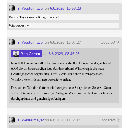
Till Westermayer
on
6.8.2026, 16:58:28
Bonnie Taylor meets Klingon opera?
#
startrek
#
snw
Till Westermayer
on 6.8.2026, 15:07:27
boosted 🚀
Rico Grimm
on
6.8.2026, 08:46:25
Rund 8000 neue Windkraftanlagen sind aktuell in Deutschland genehmigt.
6000 davon überschreiten laut Bundesverband Windenergie die neue
Leistungsgrenze regelmäßig. Drei Viertel der schon durchgeplanten
Windprojekte müssen neu bewertet werden.
Deshalb ist Windkraft für mich die eigentliche Story dieser Gesetze: Solar
verliert Garantien für zukünftige Anlagen. Windkraft verliert sie für bereits
durchgeplante und genehmigte Anlagen.
Till Westermayer
on 6.8.2026, 11:34:14
boosted 🚀