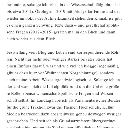
be­son­de­re, solan­ge ich selbst in der Wis­sen­schaft tätig bin, also
bis etwa 2011), Öko­lo­gie – 2019 mit Fri­days for Future und der
wie­der im Fokus der Auf­merk­sam­keit ste­hen­den Kli­ma­kri­se gibt
es einen gan­zen Schwung Tex­te dazu – und gesell­schafts­po­li­ti­
sche Fra­gen (2012–2015) gera­ten mal in den Blick und dann
auch wie­der aus dem Blick.
Fest­stel­lung vier: Blog und Leben sind kor­re­spon­die­ren­de Röh­
ren. Nicht nur mehr oder weni­ger star­ker pri­va­ter Stress hat
einen Ein­fluss dar­auf, was und wie viel ich blog­ge (regel­mä­ßig
gibt es dazu kurz vor Weih­nach­ten Nör­ge­lein­trä­ge), son­dern
auch mei­ne Arbeit. Was ja irgend­wie logisch ist. Solan­ge ich an
der Uni war, spielt die Lokal­po­li­tik rund um die Uni eine grö­ße­
re Rol­le, eben­so wis­sen­schafts­po­li­ti­sche Fra­gen und Wis­sen­
schaft selbst. Im Land­tag habe ich als Par­la­men­ta­ri­scher Bera­ter
für die grü­ne Frak­ti­on zwar die The­men Hoch­schu­le, Kul­tur,
Medi­en bear­bei­tet, dazu aber teil­wei­se genau des­we­gen weni­ger
geschrie­ben. Und seit ich als Grund­satz­re­fe­rent über­ge­ord­net
zustän­dig bin, nimmt die Zahl mei­ner öffent­li­chen Mei­nungs­äu­