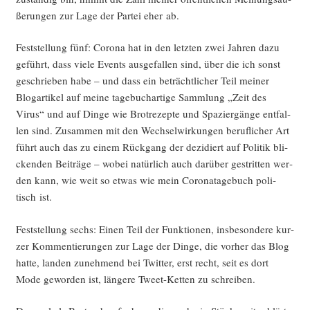
ße­run­gen zur Lage der Par­tei eher ab.
Fest­stel­lung fünf: Coro­na hat in den letz­ten zwei Jah­ren dazu
geführt, dass vie­le Events aus­ge­fal­len sind, über die ich sonst
geschrie­ben habe – und dass ein beträcht­li­cher Teil mei­ner
Blog­ar­ti­kel auf mei­ne tage­buch­ar­ti­ge Samm­lung „Zeit des
Virus“ und auf Din­ge wie Brot­re­zep­te und Spa­zier­gän­ge ent­fal­
len sind. Zusam­men mit den Wech­sel­wir­kun­gen beruf­li­cher Art
führt auch das zu einem Rück­gang der dezi­diert auf Poli­tik bli­
cken­den Bei­trä­ge – wobei natür­lich auch dar­über gestrit­ten wer­
den kann, wie weit so etwas wie mein Coro­na­ta­ge­buch poli­
tisch ist.
Fest­stel­lung sechs: Einen Teil der Funk­tio­nen, ins­be­son­de­re kur­
zer Kom­men­tie­run­gen zur Lage der Din­ge, die vor­her das Blog
hat­te, lan­den zuneh­mend bei Twit­ter, erst recht, seit es dort
Mode gewor­den ist, län­ge­re Tweet-Ket­ten zu schreiben.