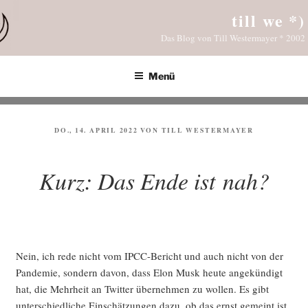
Zum
till we *)
Inhalt
Das Blog von Till Westermayer * 2002
springen
Menü
VERÖFFENTLICHT
DO., 14. APRIL 2022
VON
TILL WESTERMAYER
AM
Kurz: Das Ende ist nah?
Nein, ich rede nicht vom IPCC-Bericht und auch nicht von der
Pan­de­mie, son­dern davon, dass Elon Musk heu­te ange­kün­digt
hat, die Mehr­heit an Twit­ter über­neh­men zu wol­len. Es gibt
unter­schied­li­che Ein­schät­zun­gen dazu, ob das ernst gemeint ist