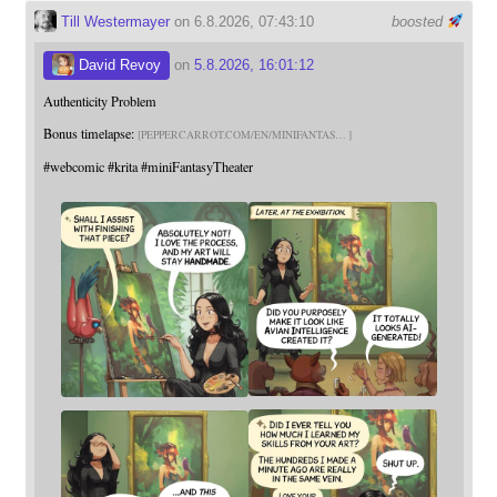
Till Westermayer
on 6.8.2026, 07:43:10
boosted
David Revoy
on
5.8.2026, 16:01:12
Authenticity Problem
Bonus timelapse:
PEPPERCARROT.COM/EN/MINIFANTAS
#
webcomic
#
krita
#
miniFantasyTheater