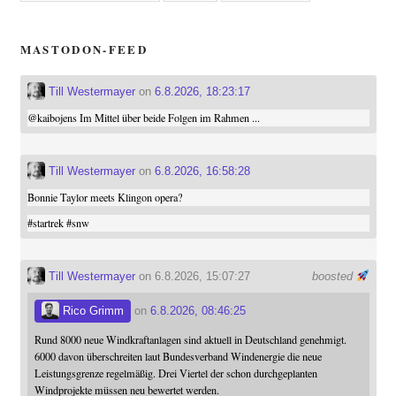
MASTODON-FEED
Till Westermayer
on
6.8.2026, 18:23:17
@
kaibojens
Im Mittel über beide Folgen im Rahmen ...
Till Westermayer
on
6.8.2026, 16:58:28
Bonnie Taylor meets Klingon opera?
#
startrek
#
snw
Till Westermayer
on 6.8.2026, 15:07:27
boosted
Rico Grimm
on
6.8.2026, 08:46:25
Rund 8000 neue Windkraftanlagen sind aktuell in Deutschland genehmigt.
6000 davon überschreiten laut Bundesverband Windenergie die neue
Leistungsgrenze regelmäßig. Drei Viertel der schon durchgeplanten
Windprojekte müssen neu bewertet werden.