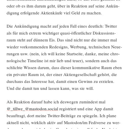
oder ob es ihm dar­um geht, über in Reak­ti­on auf sei­ne Ankün­
di­gung erfol­gen­de Akti­en­käu­fe viel Geld zu machen.
Die Ankün­di­gung macht auf jeden Fall eines deut­lich: Twit­ter
als für mich extrem wich­ti­ger qua­si-öffent­li­cher Dis­kus­si­ons­
raum steht auf dün­nem Eis. Das sind nicht nur die immer mal
wie­der vor­kom­men­den Rede­signs, Wer­bung, tech­ni­schen Neue­
run­gen usw. (nein, ich will kei­ne Start­sei­te, dan­ke, mei­ne chro­
no­lo­gi­sche Time­line ist mir lieb und teu­er), son­dern auch das
schlich­te Wis­sen dar­um, dass die­ser kom­mu­ni­ka­ti­ve Raum eben
ein pri­va­ter Raum ist, der einer Akti­en­ge­sell­schaft gehört, die
durch­aus das Inter­es­se hat, damit einen Gewinn zu erzie­len.
Und die damit tun und las­sen kann, was sie will.
Als Reak­ti­on dar­auf habe ich des­we­gen zumin­dest mal
@_tillwe_@mastodon.social
regis­triert und eine App damit
beauf­tragt, dort mei­ne Twit­ter-Bei­trä­ge zu spie­geln. Ich pla­ne
aktu­ell nicht, wirk­lich aktiv auf Mastodon/im Fedi­ver­se zu wer­