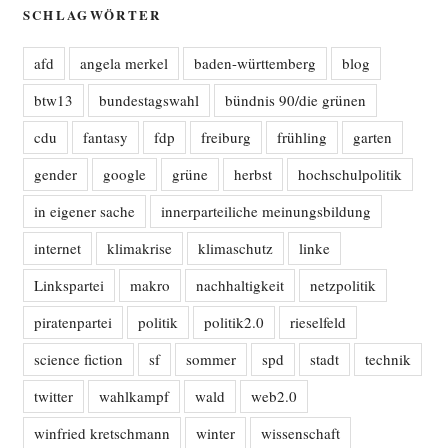
SCHLAGWÖRTER
afd
angela merkel
baden-württemberg
blog
btw13
bundestagswahl
bündnis 90/die grünen
cdu
fantasy
fdp
freiburg
frühling
garten
gender
google
grüne
herbst
hochschulpolitik
in eigener sache
innerparteiliche meinungsbildung
internet
klimakrise
klimaschutz
linke
Linkspartei
makro
nachhaltigkeit
netzpolitik
piratenpartei
politik
politik2.0
rieselfeld
science fiction
sf
sommer
spd
stadt
technik
twitter
wahlkampf
wald
web2.0
winfried kretschmann
winter
wissenschaft