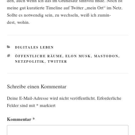
den, auch wenn ich das im Grund­satz sinn­voll fin­de. Noch ist
mei­ne gut kura­tier­te Time­line auf Twit­ter „mein Ort“ im Netz.
Soll­te es not­wen­dig sein, zu wech­seln, weiß ich zumin­
dest, wohin.
KATEGORIEN
DIGITALES LEBEN
SCHLAGWÖRTER
ÖFFENTLICHE RÄUME
,
ELON MUSK
,
MASTODON
,
NETZPOLITIK
,
TWITTER
Schreibe einen Kommentar
Deine E-Mail-Adresse wird nicht veröffentlicht.
Erforderliche
Felder sind mit
*
markiert
Kommentar
*