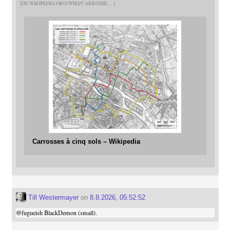
DE.WIKIPEDIA.ORG/WIKI/CARROSSE
Carrosses à cinq sols – Wikipedia
Till Westermayer
on
8.8.2026, 05:52:52
@
fugueish
BlackDemon (small).