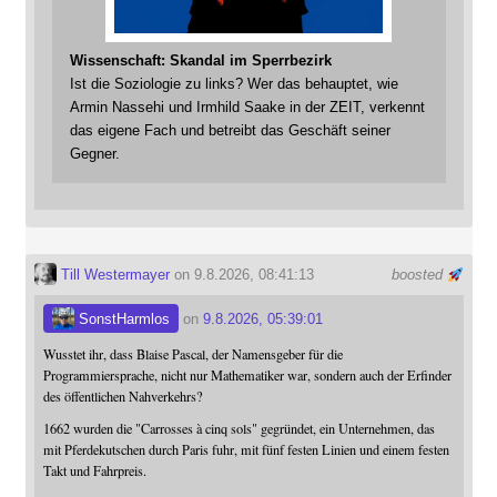
Wissenschaft: Skandal im Sperrbezirk
Ist die Soziologie zu links? Wer das behauptet, wie
Armin Nassehi und Irmhild Saake in der ZEIT, verkennt
das eigene Fach und betreibt das Geschäft seiner
Gegner.
Till Westermayer
on 9.8.2026, 08:41:13
boosted
SonstHarmlos
on
9.8.2026, 05:39:01
Wusstet ihr, dass Blaise Pascal, der Namensgeber für die
Programmiersprache, nicht nur Mathematiker war, sondern auch der Erfinder
des öffentlichen Nahverkehrs?
1662 wurden die "Carrosses à cinq sols" gegründet, ein Unternehmen, das
mit Pferdekutschen durch Paris fuhr, mit fünf festen Linien und einem festen
Takt und Fahrpreis.