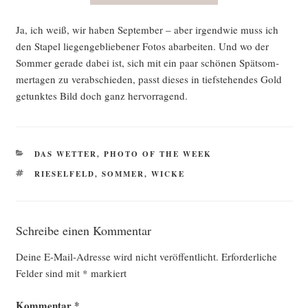
Ja, ich weiß, wir haben Sep­tem­ber – aber irgend­wie muss ich
den Sta­pel lie­gen­ge­blie­be­ner Fotos abar­bei­ten. Und wo der
Som­mer gera­de dabei ist, sich mit ein paar schö­nen Spät­som­
mer­ta­gen zu ver­ab­schie­den, passt die­ses in tief­stehen­des Gold
getunk­tes Bild doch ganz hervorragend.
KATEGORIEN
DAS WETTER
,
PHOTO OF THE WEEK
SCHLAGWÖRTER
RIESELFELD
,
SOMMER
,
WICKE
Schreibe einen Kommentar
Deine E-Mail-Adresse wird nicht veröffentlicht.
Erforderliche
Felder sind mit
*
markiert
Kommentar
*