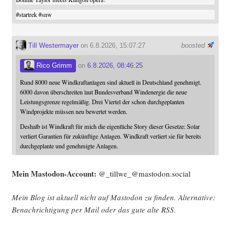
#
startrek
#
snw
Till Westermayer
on 6.8.2026, 15:07:27
boosted
Rico Grimm
on
6.8.2026, 08:46:25
Rund 8000 neue Windkraftanlagen sind aktuell in Deutschland genehmigt.
6000 davon überschreiten laut Bundesverband Windenergie die neue
Leistungsgrenze regelmäßig. Drei Viertel der schon durchgeplanten
Windprojekte müssen neu bewertet werden.
Deshalb ist Windkraft für mich die eigentliche Story dieser Gesetze: Solar
verliert Garantien für zukünftige Anlagen. Windkraft verliert sie für bereits
durchgeplante und genehmigte Anlagen.
Mein Mast­o­don-Account:
@_tillwe_@mastodon.social
Mein Blog ist aktu­ell nicht auf Mast­o­don zu fin­den. Alter­na­ti­ve:
Benach­rich­ti­gung per Mail oder das gute alte
RSS
.