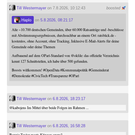
Till Westermayer
on 7.8.2026, 10:12:43
boosted
Haplo
on
5.8.2026, 08:21:17
Alle ~10.700 deutschen Gemeinden, über 60.000 Ratsanträge und -beschlüsse
mit Abstimmungsergebnissen, durchsuchbar an einem Ort: ratsblick.de -
kostenlos, ohne Account, ohne Tracking, Inklusive E-Mail-Alerts für deine
Gemeinde oder deine Themen
Aufbauend auf dem OParl-Standard von
@
okfde
: das offizielle Verzeichnis
kennt 127 Schnittstellen, ich habe über 500 gefunden.
Boosts willkommen!
#
OpenData
#
Kommunalpolitik
#
Gemeinderat
#
Demokratie
#
CivicTech
#
Transparenz
#
OParl
Till Westermayer
on
6.8.2026, 18:23:17
@
kaibojens
Im Mittel über beide Folgen im Rahmen ...
Till Westermayer
on
6.8.2026, 16:58:28
Bonnie Taylor meets Klingon opera?