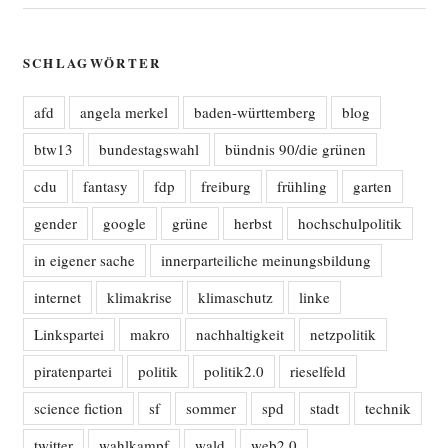
SCHLAGWÖRTER
afd
angela merkel
baden-württemberg
blog
btw13
bundestagswahl
bündnis 90/die grünen
cdu
fantasy
fdp
freiburg
frühling
garten
gender
google
grüne
herbst
hochschulpolitik
in eigener sache
innerparteiliche meinungsbildung
internet
klimakrise
klimaschutz
linke
Linkspartei
makro
nachhaltigkeit
netzpolitik
piratenpartei
politik
politik2.0
rieselfeld
science fiction
sf
sommer
spd
stadt
technik
twitter
wahlkampf
wald
web2.0