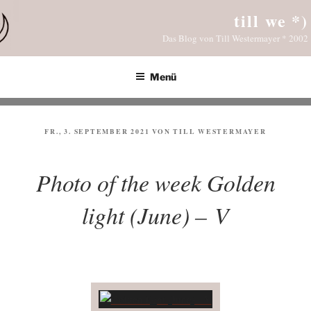
Zum
till we *)
Inhalt
Das Blog von Till Westermayer * 2002
springen
Menü
VERÖFFENTLICHT
FR., 3. SEPTEMBER 2021
VON
TILL WESTERMAYER
AM
Photo of the week Golden
light (June) – V