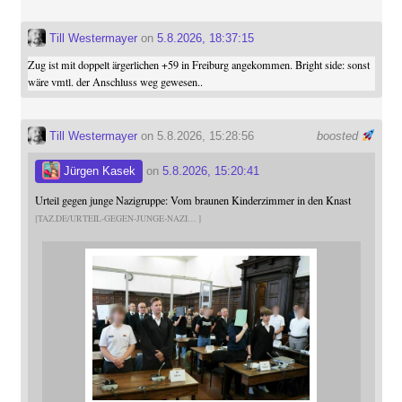
Till Westermayer
on
5.8.2026, 18:37:15
Zug ist mit doppelt ärgerlichen +59 in Freiburg angekommen. Bright side: sonst
wäre vmtl. der Anschluss weg gewesen..
Till Westermayer
on 5.8.2026, 15:28:56
boosted
Jürgen Kasek
on
5.8.2026, 15:20:41
Urteil gegen junge Nazigruppe: Vom braunen Kinderzimmer in den Knast
TAZ.DE/URTEIL-GEGEN-JUNGE-NAZI