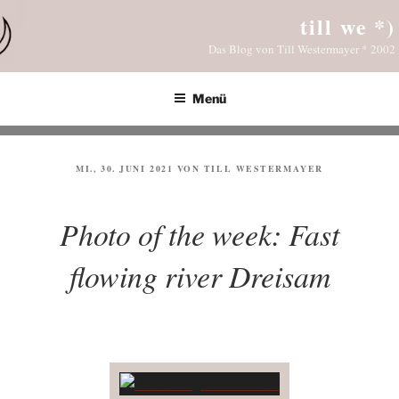
Zum
till we *)
Inhalt
Das Blog von Till Westermayer * 2002
springen
Menü
VERÖFFENTLICHT
MI., 30. JUNI 2021
VON
TILL WESTERMAYER
AM
Photo of the week: Fast
flowing river Dreisam