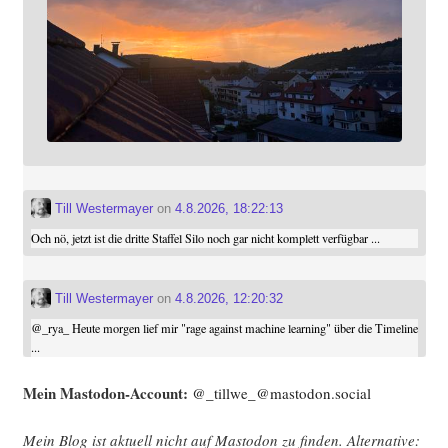
Till Westermayer
on
4.8.2026, 18:22:13
Och nö, jetzt ist die dritte Staffel Silo noch gar nicht komplett verfügbar ...
Till Westermayer
on
4.8.2026, 12:20:32
@
_rya_
Heute morgen lief mir "rage against machine learning" über die Timeline
...
Mein Mast­o­don-Account:
@_tillwe_@mastodon.social
Mein Blog ist aktu­ell nicht auf Mast­o­don zu fin­den. Alter­na­ti­ve: