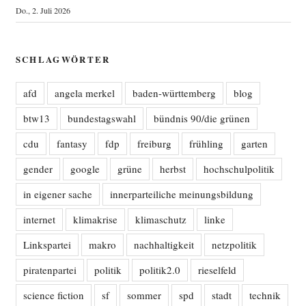
Do., 2. Juli 2026
SCHLAGWÖRTER
afd
angela merkel
baden-württemberg
blog
btw13
bundestagswahl
bündnis 90/die grünen
cdu
fantasy
fdp
freiburg
frühling
garten
gender
google
grüne
herbst
hochschulpolitik
in eigener sache
innerparteiliche meinungsbildung
internet
klimakrise
klimaschutz
linke
Linkspartei
makro
nachhaltigkeit
netzpolitik
piratenpartei
politik
politik2.0
rieselfeld
science fiction
sf
sommer
spd
stadt
technik