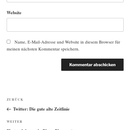
Website
Name, E-Mail-Adresse und Website in diesem Browser für
meinen nächsten Kommentar speichern.
Beitragsnavigation
Vorheriger
ZURÜCK
Beitrag
Twitter: Die gute alte Zeitlinie
Nächster
WEITER
Beitrag