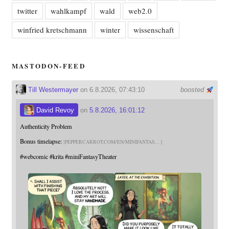
twitter
wahlkampf
wald
web2.0
winfried kretschmann
winter
wissenschaft
MASTODON-FEED
Till Westermayer
on 6.8.2026, 07:43:10
boosted
David Revoy
on
5.8.2026, 16:01:12
Authenticity Problem
Bonus timelapse:
PEPPERCARROT.COM/EN/MINIFANTAS
#
webcomic
#
krita
#
miniFantasyTheater