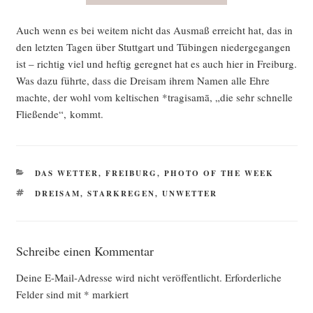
Auch wenn es bei wei­tem nicht das Aus­maß erreicht hat, das in
den letz­ten Tagen über Stutt­gart und Tübin­gen nie­der­ge­gan­gen
ist – rich­tig viel und hef­tig gereg­net hat es auch hier in Frei­burg.
Was dazu führ­te, dass die Drei­sam ihrem Namen alle Ehre
mach­te, der wohl vom kel­ti­schen *tra­gi­samā, „die sehr schnel­le
Flie­ßen­de“, kommt.
KATEGORIEN
DAS WETTER
,
FREIBURG
,
PHOTO OF THE WEEK
SCHLAGWÖRTER
DREISAM
,
STARKREGEN
,
UNWETTER
Schreibe einen Kommentar
Deine E-Mail-Adresse wird nicht veröffentlicht.
Erforderliche
Felder sind mit
*
markiert