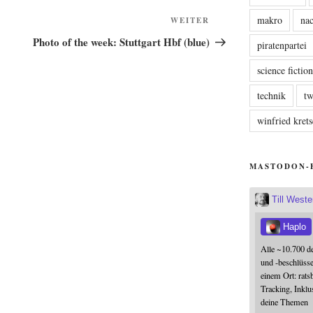
makro
nac
Nächster
WEITER
Beitrag
Photo of the week: Stuttgart Hbf (blue)
piratenpartei
science fictio
technik
tw
winfried kre
MASTODON-
Till West
Haplo
Alle ~10.700 d
und -beschlüss
einem Ort: rats
Tracking, Inklu
deine Themen