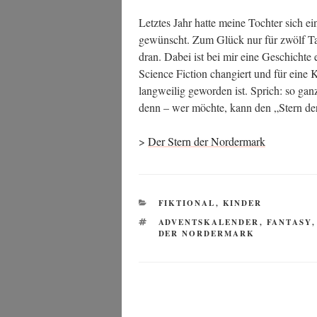
Letz­tes Jahr hat­te mei­ne Toch­ter sich e
gewünscht. Zum Glück nur für zwölf Tag
dran. Dabei ist bei mir eine Geschich­te e
Sci­ence Fic­tion chan­giert und für eine 
lang­wei­lig gewor­den ist. Sprich: so ga
denn – wer möch­te, kann den „Stern der 
>
Der Stern der Nordermark
KATEGORIEN
FIKTIONAL
,
KINDER
SCHLAGWÖRTER
ADVENTSKALENDER
,
FANTASY
DER NORDERMARK