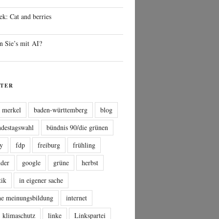
ek: Cat and berries
n Sie’s mit AI?
TER
a merkel
baden-württemberg
blog
ndestagswahl
bündnis 90/die grünen
sy
fdp
freiburg
frühling
nder
google
grüne
herbst
tik
in eigener sache
che meinungsbildung
internet
klimaschutz
linke
Linkspartei