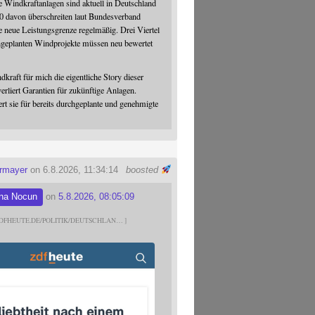
 Windkraftanlagen sind aktuell in Deutschland
0 davon überschreiten laut Bundesverband
 neue Leistungsgrenze regelmäßig. Drei Viertel
hgeplanten Windprojekte müssen neu bewertet
dkraft für mich die eigentliche Story dieser
verliert Garantien für zukünftige Anlagen.
ert sie für bereits durchgeplante und genehmigte
ermayer
on 6.8.2026, 11:34:14
boosted
na Nocun
on
5.8.2026, 08:05:09
DFHEUTE.DE/POLITIK/DEUTSCHLAN