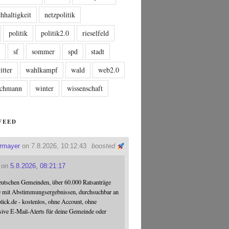
hhaltigkeit
netzpolitik
politik
politik2.0
rieselfeld
n
sf
sommer
spd
stadt
itter
wahlkampf
wald
web2.0
tschmann
winter
wissenschaft
FEED
ermayer
on 7.8.2026, 10:12:43
boosted
on
5.8.2026, 08:21:17
eutschen Gemeinden, über 60.000 Ratsanträge
e mit Abstimmungsergebnissen, durchsuchbar an
blick.de - kostenlos, ohne Account, ohne
sive E-Mail-Alerts für deine Gemeinde oder