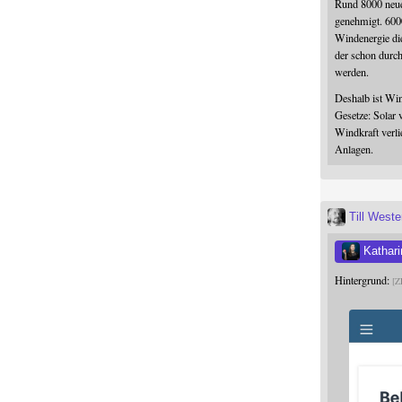
Rund 8000 neue
genehmigt. 600
Windenergie die
der schon durc
werden.
Deshalb ist Win
Gesetze: Solar 
Windkraft verli
Anlagen.
Till West
Kathari
Hintergrund:
Z