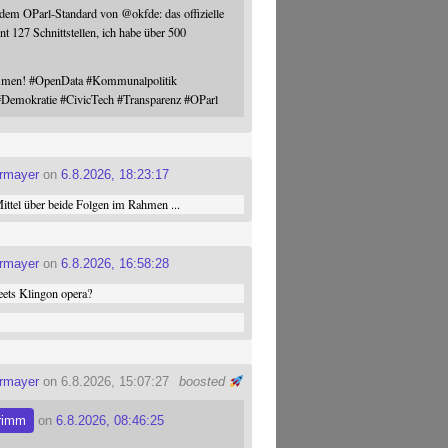
 dem OParl-Standard von
@
okfde
: das offizielle
nt 127 Schnittstellen, ich habe über 500
ommen!
#
OpenData
#
Kommunalpolitik
#
Demokratie
#
CivicTech
#
Transparenz
#
OParl
ermayer
on
6.8.2026, 18:23:17
ttel über beide Folgen im Rahmen ...
ermayer
on
6.8.2026, 16:58:28
ets Klingon opera?
ermayer
on 6.8.2026, 15:07:27
boosted
rimm
on
6.8.2026, 08:46:25