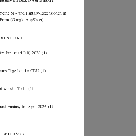
 meine SF- und Fantasy-Rezensionen in
 Form
(Google AppSheet)
MMENTIERT
 im Juni (und Juli) 2026
(
1
)
d
haos-Tage bei der CDU
(
1
)
f weird - Teil I
(
1
)
..
 und Fantasy im April 2026
(
1
)
N BEITRÄGE