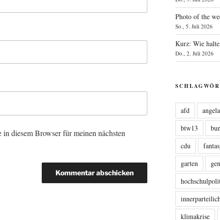
Photo of the we
So., 5. Juli 2026
Kurz: Wie halte
Do., 2. Juli 2026
SCHLAGWÖR
afd
angel
btw13
bu
 in diesem Browser für meinen nächsten
cdu
fanta
garten
ge
hochschulpoli
innerparteili
klimakrise