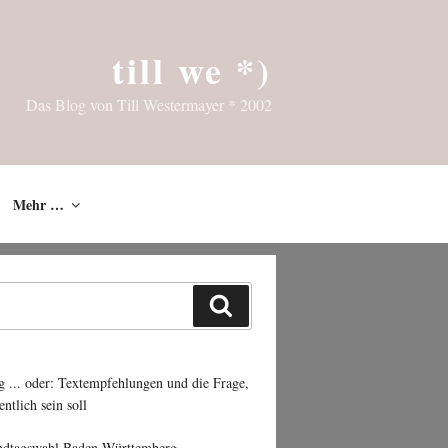
till we *)
Das Blog von Till Westermayer * 2002
Mehr …
Suchen
g ... oder: Textempfehlungen und die Frage,
entlich sein soll
ndtagswahl Baden-Württemberg