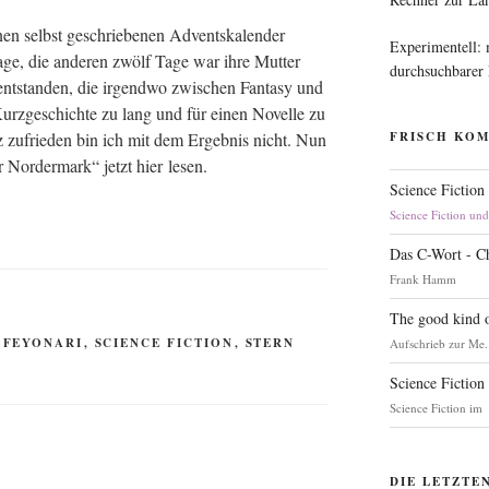
inen selbst geschrie­be­nen Advents­ka­len­der
Experimentell:
e, die ande­ren zwölf Tage war ihre Mut­ter
durchsuchbarer
nt­stan­den, die irgend­wo zwi­schen Fan­ta­sy und
Kurz­ge­schich­te zu lang und für einen Novel­le zu
nz zufrie­den bin ich mit dem Ergeb­nis nicht. Nun
FRISCH KO
Nor­der­mark“ jetzt hier lesen.
Science Fiction
Science Fiction un
Das C-Wort - C
Frank Hamm
The good kind o
,
FEYONARI
,
SCIENCE FICTION
,
STERN
Aufschrieb zur Me.
Science Fiction
Science Fiction im
DIE LETZTE