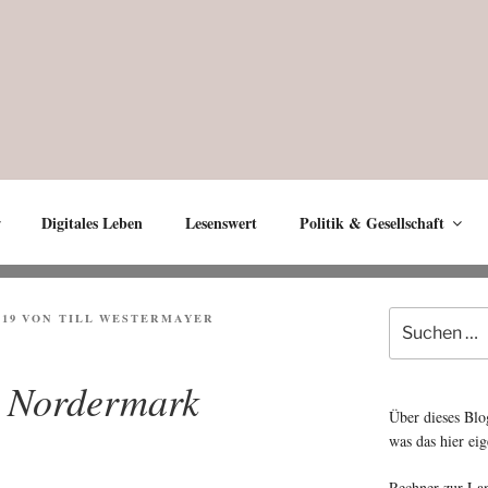
Digitales Leben
Lesenswert
Politik & Gesellschaft
Suche
019
VON
TILL WESTERMAYER
nach:
r Nordermark
Über dieses Blo
was das hier eig
Rechner zur La