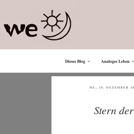
Zum
Inhalt
springen
Dieses Blog
Analoges Leben
VERÖFFENTLICHT
MI., 18. DEZEMBER 2
AM
Stern de