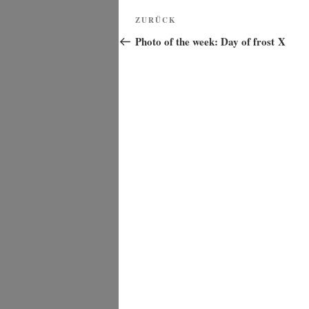
Beitragsnavigation
Vorheriger
ZURÜCK
Beitrag
Photo of the week: Day of frost X