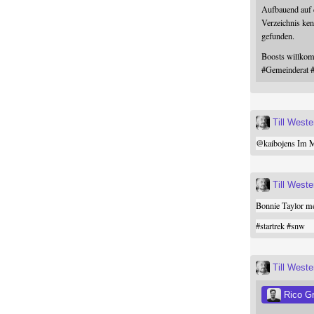
Aufbauend auf
Verzeichnis ken
gefunden.
Boosts willk
#
Gemeinderat
Till West
@
kaibojens
Im Mi
Till West
Bonnie Taylor me
#
startrek
#
snw
Till West
Rico G