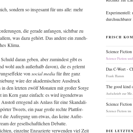
ich, son­dern so ins­ge­samt für uns alle: mehr
Experimentell:
durchsuchbarer
or­de­run­gen, die gera­de anfan­gen, sicht­bar zu
it allem, was dazu gehört. Das ande­re ein zuneh­
FRISCH KO
i­ches Klima.
Science Fiction
 Schuld dar­an geben, aber zumin­dest gibt es
Science Fiction un
nd wohl auch außer­halb davon), die es gelernt
Das C-Wort - C
rungs­ef­fek­te von
social media
für ihre ganz
Frank Hamm
chie­bung wäre der aka­de­mi­sche­re Aus­druck
The good kind o
 in den letz­ten zwölf Mona­ten mit gro­ßer Sor­ge
Aufschrieb zur Me.
st im Kern ganz ein­fach: es wird irgend­et­was
Anstoß erre­gend als Anlass für eine Skan­da­li­
Science Fiction
­ter Tweets, ein paar gro­ße rech­te Platt­for­
Science Fiction im
t die Auf­re­gung um etwas, das kei­ne Auf­re­
am der gesell­schaft­li­chen Debat­te.
h­ten, ein­zel­ne Enga­gier­te ver­wen­den viel Zeit
DIE LETZTE