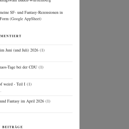
 meine SF- und Fantasy-Rezensionen in
 Form
(Google AppSheet)
MMENTIERT
 im Juni (und Juli) 2026
(
1
)
d
haos-Tage bei der CDU
(
1
)
f weird - Teil I
(
1
)
..
 und Fantasy im April 2026
(
1
)
N BEITRÄGE