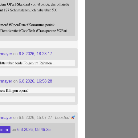
 dem OParl-Standard von
@
okfde
: das offizielle
nt 127 Schnittstellen, ich habe über 500
ommen!
#
OpenData
#
Kommunalpolitik
#
Demokratie
#
CivicTech
#
Transparenz
#
OParl
ermayer
on
6.8.2026, 18:23:17
ttel über beide Folgen im Rahmen ...
ermayer
on
6.8.2026, 16:58:28
ets Klingon opera?
ermayer
on 6.8.2026, 15:07:27
boosted
rimm
on
6.8.2026, 08:46:25