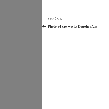
Beitragsnavigation
Vorheriger
ZURÜCK
Beitrag
Photo of the week: Drachenfels