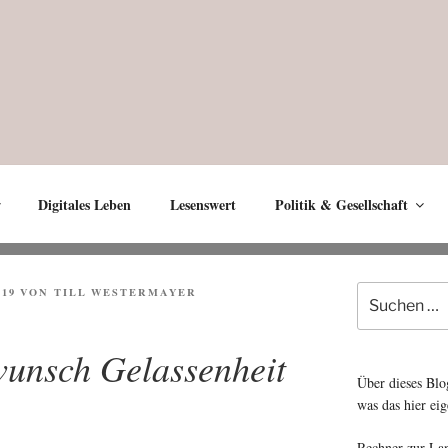
Digitales Leben
Lesenswert
Politik & Gesellschaft
Suche
019
VON
TILL WESTERMAYER
nach:
wunsch Gelassenheit
Über dieses Blo
was das hier eig
Rechner zur La