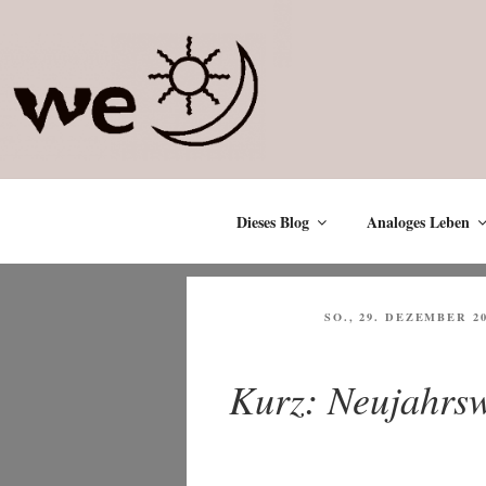
Zum
Inhalt
springen
Dieses Blog
Analoges Leben
VERÖFFENTLICHT
SO., 29. DEZEMBER 2
AM
Kurz: Neujahrs