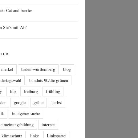
ek: Cat and berries
n Sie’s mit AI?
TER
a merkel
baden-württemberg
blog
ndestagswahl
bündnis 90/die grünen
sy
fdp
freiburg
frühling
nder
google
grüne
herbst
tik
in eigener sache
che meinungsbildung
internet
klimaschutz
linke
Linkspartei