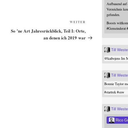
Aufbauend auf
Verzeichnis ken
gefunden.
Nächster
WEITER
Boosts willk
#
Gemeinderat
Beitrag
So ’ne Art Jahresrückblick, Teil I: Orte,
an denen ich 2019 war
Till West
@
kaibojens
Im Mi
Till West
Bonnie Taylor me
#
startrek
#
snw
Till West
Rico G