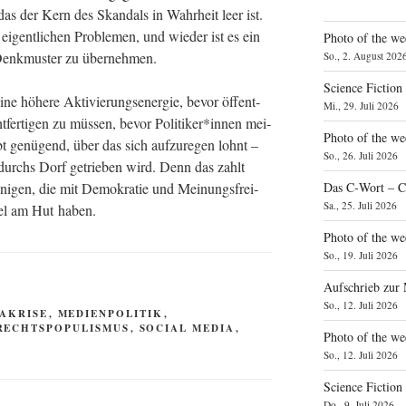
das der Kern des Skan­dals in Wahr­heit leer ist.
igent­li­chen Pro­ble­men, und wie­der ist es ein
Photo of the we
 Denk­mus­ter zu übernehmen.
So., 2. August 202
Science Fiction
e höhe­re Akti­vie­rungs­en­er­gie, bevor öffent­
Mi., 29. Juli 2026
ht­fer­ti­gen zu müs­sen, bevor Politiker*innen mei­
Photo of the we
t genü­gend, über das sich auf­zu­re­gen lohnt –
So., 26. Juli 2026
 durchs Dorf getrie­ben wird. Denn das zahlt
e­ni­gen, die mit Demo­kra­tie und Mei­nungs­frei­
Das C‑Wort – C
Sa., 25. Juli 2026
 viel am Hut haben.
Photo of the we
So., 19. Juli 2026
Aufschrieb zur
So., 12. Juli 2026
AKRISE
,
MEDIENPOLITIK
,
RECHTSPOPULISMUS
,
SOCIAL MEDIA
,
Photo of the w
So., 12. Juli 2026
Science Fiction
Do., 9. Juli 2026