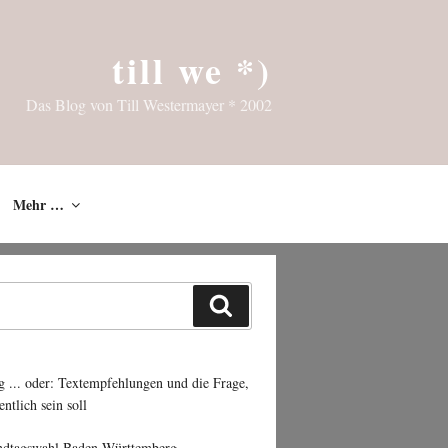
till we *)
Das Blog von Till Westermayer * 2002
Mehr …
Suchen
g ... oder: Textempfehlungen und die Frage,
entlich sein soll
ndtagswahl Baden-Württemberg