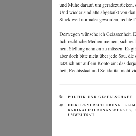
und Mühe dar­auf, um gera­de­zu­rü­cken, 
Und wie­der sind alle abge­lenkt von den e
Stück weit nor­ma­ler gewor­den, rech­te
Des­we­gen wün­sche ich Gelas­sen­heit. Ein
lich-recht­li­che Medi­en mei­nen, sich rec
nen, Stel­lung neh­men zu müs­sen. Es gib
aber doch bit­te nicht über jede Sau, die
letzt­lich nur auf ein Kon­to ein: das der­j
heit, Rechts­staat und Soli­da­ri­tät nicht
KATEGORIEN
POLITIK UND GESELLSCHAFT
SCHLAGWÖRTER
DISKURSVERSCHIEBUNG
,
KLIM
RADIKALISIERUNGSEFFEKTE
,
UMWELTSAU