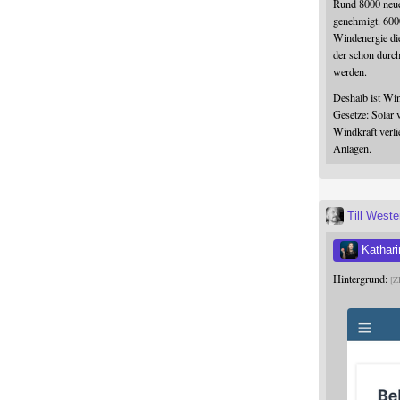
Rund 8000 neue
genehmigt. 600
Windenergie die
der schon durc
werden.
Deshalb ist Win
Gesetze: Solar 
Windkraft verli
Anlagen.
Till West
Kathari
Hintergrund:
Z