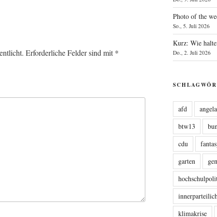
Photo of the we
So., 5. Juli 2026
Kurz: Wie halte
ntlicht.
Erforderliche Felder sind mit
*
Do., 2. Juli 2026
SCHLAGWÖR
afd
angel
btw13
bu
cdu
fanta
garten
ge
hochschulpoli
innerparteili
klimakrise