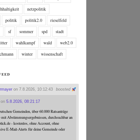
hhaltigkeit
netzpolitik
politik
politik2.0
rieselfeld
n
sf
sommer
spd
stadt
itter
wahlkampf
wald
web2.0
tschmann
winter
wissenschaft
FEED
ermayer
on 7.8.2026, 10:12:43
boosted
on
5.8.2026, 08:21:17
eutschen Gemeinden, über 60.000 Ratsanträge
e mit Abstimmungsergebnissen, durchsuchbar an
blick.de - kostenlos, ohne Account, ohne
sive E-Mail-Alerts für deine Gemeinde oder