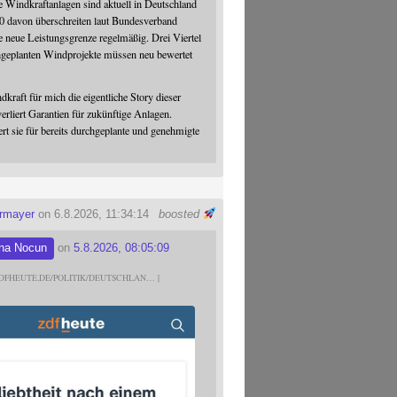
 Windkraftanlagen sind aktuell in Deutschland
0 davon überschreiten laut Bundesverband
 neue Leistungsgrenze regelmäßig. Drei Viertel
hgeplanten Windprojekte müssen neu bewertet
dkraft für mich die eigentliche Story dieser
verliert Garantien für zukünftige Anlagen.
ert sie für bereits durchgeplante und genehmigte
ermayer
on 6.8.2026, 11:34:14
boosted
na Nocun
on
5.8.2026, 08:05:09
DFHEUTE.DE/POLITIK/DEUTSCHLAN