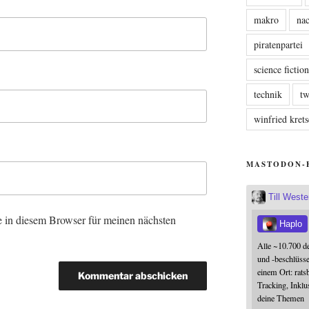
makro
nac
piratenpartei
science fictio
technik
tw
winfried kre
MASTODON-
Till West
 in diesem Browser für meinen nächsten
Haplo
Alle ~10.700 d
und -beschlüss
einem Ort: rats
Tracking, Inklu
deine Themen