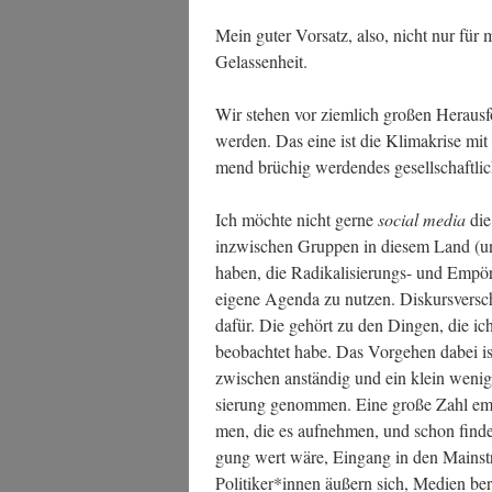
Mein guter Vor­satz, also, nicht nur für m
Gelassenheit.
Wir ste­hen vor ziem­lich gro­ßen Her­aus­f
wer­den. Das eine ist die Kli­ma­kri­se m
mend brü­chig wer­den­des gesell­schaft­l
Ich möch­te nicht ger­ne
social media
die
inzwi­schen Grup­pen in die­sem Land (u
haben, die Radi­ka­li­sie­rungs- und Empö­
eige­ne Agen­da zu nut­zen. Dis­kurs­ver­s
dafür. Die gehört zu den Din­gen, die ich
beob­ach­tet habe. Das Vor­ge­hen dabei i
zwi­schen anstän­dig und ein klein wenig 
sie­rung genom­men. Eine gro­ße Zahl empör
men, die es auf­neh­men, und schon fin­de
gung wert wäre, Ein­gang in den Main­stre
Politiker*innen äußern sich, Medi­en beric