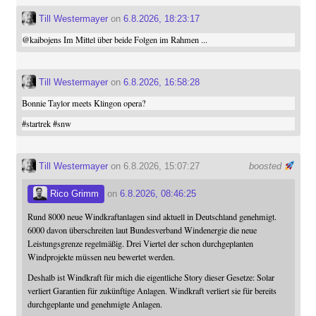
Till Westermayer
on
6.8.2026, 18:23:17
@
kaibojens
Im Mittel über beide Folgen im Rahmen ...
Till Westermayer
on
6.8.2026, 16:58:28
Bonnie Taylor meets Klingon opera?
#
startrek
#
snw
Till Westermayer
on 6.8.2026, 15:07:27
boosted
Rico Grimm
on
6.8.2026, 08:46:25
Rund 8000 neue Windkraftanlagen sind aktuell in Deutschland genehmigt.
6000 davon überschreiten laut Bundesverband Windenergie die neue
Leistungsgrenze regelmäßig. Drei Viertel der schon durchgeplanten
Windprojekte müssen neu bewertet werden.
Deshalb ist Windkraft für mich die eigentliche Story dieser Gesetze: Solar
verliert Garantien für zukünftige Anlagen. Windkraft verliert sie für bereits
durchgeplante und genehmigte Anlagen.