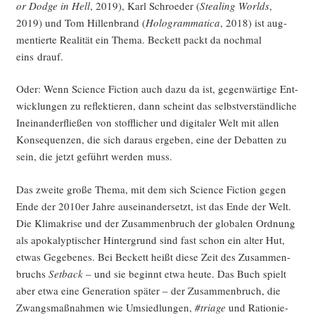
or Dodge in Hell
, 2019), Karl Schroe­der (
Ste­al­ing Worlds
,
2019) und Tom Hil­len­brand (
Holo­gram­ma­ti­ca
, 2018) ist aug­
men­tier­te Rea­li­tät ein The­ma. Beckett packt da noch­mal
eins drauf.
Oder: Wenn Sci­ence Fic­tion auch dazu da ist, gegen­wär­ti­ge Ent­
wick­lun­gen zu reflek­tie­ren, dann scheint das selbst­ver­ständ­li­che
Inein­an­der­flie­ßen von stoff­li­cher und digi­ta­ler Welt mit allen
Kon­se­quen­zen, die sich dar­aus erge­ben, eine der Debat­ten zu
sein, die jetzt geführt wer­den muss.
Das zwei­te gro­ße The­ma, mit dem sich Sci­ence Fic­tion gegen
Ende der 2010er Jah­re aus­ein­an­der­setzt, ist das Ende der Welt.
Die Kli­ma­kri­se und der Zusam­men­bruch der glo­ba­len Ord­nung
als apo­ka­lyp­ti­scher Hin­ter­grund sind fast schon ein alter Hut,
etwas Gege­be­nes. Bei Beckett heißt die­se Zeit des Zusam­men­
bruchs
Set­back
– und sie beginnt etwa heu­te. Das Buch spielt
aber etwa eine Gene­ra­ti­on spä­ter – der Zusam­men­bruch, die
Zwangs­maß­nah­men wie Umsied­lun­gen,
#tria­ge
und Ratio­nie­