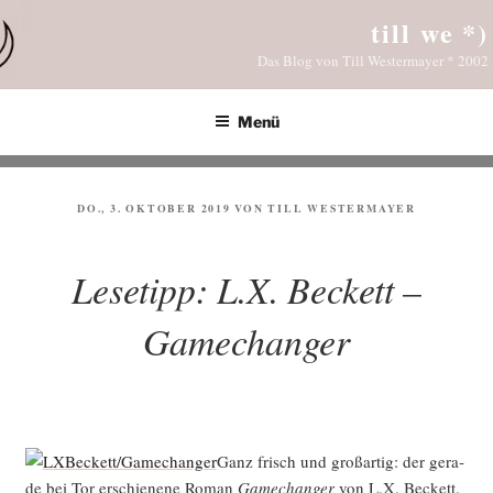
Zum
till we *)
Inhalt
Das Blog von Till Westermayer * 2002
springen
Menü
VERÖFFENTLICHT
DO., 3. OKTOBER 2019
VON
TILL WESTERMAYER
AM
Lesetipp: L.X. Beckett –
Gamechanger
Ganz frisch und groß­ar­tig: der gera­
de bei Tor erschie­ne­ne Roman
Game­ch­an­ger
von L.X. Beckett.