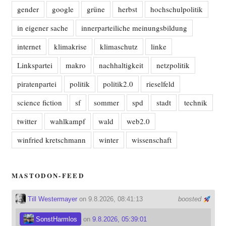
gender
google
grüne
herbst
hochschulpolitik
in eigener sache
innerparteiliche meinungsbildung
internet
klimakrise
klimaschutz
linke
Linkspartei
makro
nachhaltigkeit
netzpolitik
piratenpartei
politik
politik2.0
rieselfeld
science fiction
sf
sommer
spd
stadt
technik
twitter
wahlkampf
wald
web2.0
winfried kretschmann
winter
wissenschaft
MASTODON-FEED
Till Westermayer
on 9.8.2026, 08:41:13
boosted
SonstHarmlos
on
9.8.2026, 05:39:01