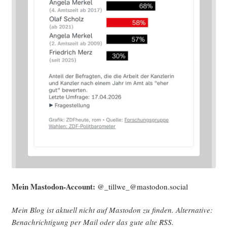
Mein Mast­o­don-Account:
@_tillwe_@mastodon.social
Mein Blog ist aktu­ell nicht auf Mast­o­don zu fin­den. Alter­na­ti­ve:
Benach­rich­ti­gung per Mail oder das gute alte
RSS
.