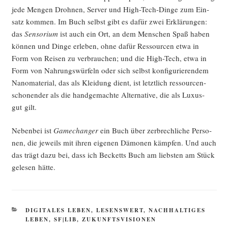
jede Men­gen Droh­nen, Ser­ver und High-Tech-Din­ge zum Ein­
satz kom­men. Im Buch selbst gibt es dafür zwei Erklä­run­gen:
das
Sen­so­ri­um
ist auch ein Ort, an dem Men­schen Spaß haben
kön­nen und Din­ge erle­ben, ohne dafür Res­sour­cen etwa in
Form von Rei­sen zu ver­brau­chen; und die High-Tech, etwa in
Form von Nah­rungs­wür­feln oder sich selbst kon­fi­gu­rie­ren­dem
Nano­ma­te­ri­al, das als Klei­dung dient, ist letzt­lich res­sour­cen­
scho­nen­der als die hand­ge­mach­te Alter­na­ti­ve, die als Luxus­
gut gilt.
Neben­bei ist
Game­ch­an­ger
ein Buch über zer­brech­li­che Per­so­
nen, die jeweils mit ihren eige­nen Dämo­nen kämp­fen. Und auch
das trägt dazu bei, dass ich Becketts Buch am liebs­ten am Stück
gele­sen hätte.
KATEGORIEN
DIGITALES LEBEN
,
LESENSWERT
,
NACHHALTIGES
LEBEN
,
SF|LIB
,
ZUKUNFTSVISIONEN