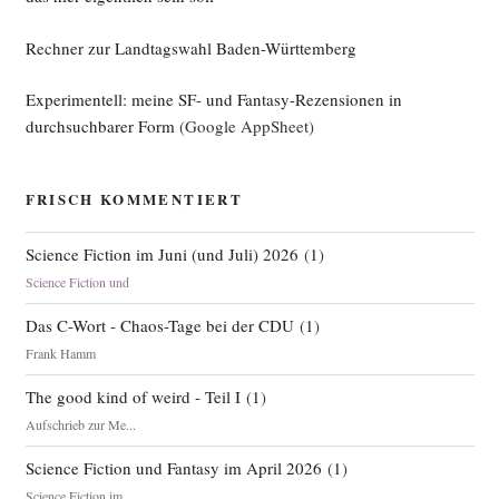
Rechner zur Landtagswahl Baden-Württemberg
Experimentell: meine SF- und Fantasy-Rezensionen in
durchsuchbarer Form
(Google AppSheet)
FRISCH KOMMENTIERT
Science Fiction im Juni (und Juli) 2026
(
1
)
Science Fiction und
Das C-Wort - Chaos-Tage bei der CDU
(
1
)
Frank Hamm
The good kind of weird - Teil I
(
1
)
Aufschrieb zur Me...
Science Fiction und Fantasy im April 2026
(
1
)
Science Fiction im