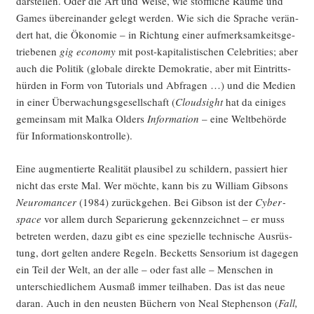
dar­stel­len. Oder die Art und Wei­se, wie stoff­li­che Räu­me und
Games über­ein­an­der gelegt wer­den. Wie sich die Spra­che ver­än­
dert hat, die Öko­no­mie – in Rich­tung einer auf­merk­sam­keits­ge­
trie­be­nen
gig eco­no­my
mit post-kapi­ta­lis­ti­schen Cele­bri­ties; aber
auch die Poli­tik (glo­ba­le direk­te Demo­kra­tie, aber mit Ein­tritts­
hür­den in Form von Tuto­ri­als und Abfra­gen …) und die Medi­en
in einer Über­wa­chungs­ge­sell­schaft (
Cloud­sight
hat da eini­ges
gemein­sam mit Mal­ka Olders
Infor­ma­ti­on
– eine Welt­be­hör­de
für Informationskontrolle).
Eine aug­men­tier­te Rea­li­tät plau­si­bel zu schil­dern, pas­siert hier
nicht das ers­te Mal. Wer möch­te, kann bis zu Wil­liam Gib­sons
Neu­ro­man­cer
(1984) zurück­ge­hen. Bei Gib­son ist der
Cyber­
space
vor allem durch Sepa­rie­rung gekenn­zeich­net – er muss
betre­ten wer­den, dazu gibt es eine spe­zi­el­le tech­ni­sche Aus­rüs­
tung, dort gel­ten ande­re Regeln. Becketts Sen­so­ri­um ist dage­gen
ein Teil der Welt, an der alle – oder fast alle – Men­schen in
unter­schied­li­chem Aus­maß immer teil­ha­ben. Das ist das neue
dar­an. Auch in den neus­ten Büchern von Neal Ste­phen­son (
Fall,