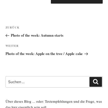
Beitragsnavigation
Vorheriger
ZURÜCK
Beitrag
Photo of the week: Autumn starts
Nächster
WEITER
Beitrag
Photo of the week: Apple on the tree / Apple cake
Suche
Such
nach:
Über dieses Blog ... oder: Textempfehlungen und die Frage, was
das hier eigentlich sein soll