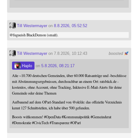
Till Westermayer
on
8.8.2026, 05:52:52
@
fugueish
BlackDemon (small).
Till Westermayer
on 7.8.2026, 10:12:43
boosted
Haplo
on
5.8.2026, 08:21:17
Alle ~10.700 deutschen Gemeinden, über 60.000 Ratsanträge und -beschlüsse
mit Abstimmungsergebnissen, durchsuchbar an einem Ort: ratsblick.de -
kostenlos, ohne Account, ohne Tracking, Inklusive E-Mail-Alerts für deine
Gemeinde oder deine Themen
Aufbauend auf dem OParl-Standard von
@
okfde
: das offizielle Verzeichnis
kennt 127 Schnittstellen, ich habe über 500 gefunden.
Boosts willkommen!
#
OpenData
#
Kommunalpolitik
#
Gemeinderat
#
Demokratie
#
CivicTech
#
Transparenz
#
OParl