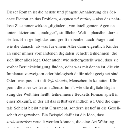
Die­ser Roman ist die neus­te und jüngs­te Annä­he­rung der Sci­
ence Fic­tion an das Pro­blem,
aug­men­ted rea­li­ty
– also das naht­
lo­se Zusam­men­wir­ken „digi­ta­ler“, von intel­li­gen­ten Agen­ten
unter­stütz­ter und „ana­lo­ger“, stoff­li­cher Welt – plau­si­bel dar­zu­
stel­len. Hier gelingt das und greift neben­bei auch Fra­gen auf
wie die danach, ab was für einem Alter dann eigent­lich Kin­der
an einer immer vor­han­de­nen digi­ta­len Schicht teil­neh­men, die
sich über alles legt. Oder auch: wie sicher­ge­stellt wird, dass sie
vor­her Berück­sich­ti­gung fin­den, oder was mit denen ist, die ein
Implan­tat ver­wei­gern oder bio­lo­gisch dafür nicht geeig­net sind.
Oder: was pas­siert mit
@jarheads
, Men­schen in kaput­ten Kör­
pern, die aber wei­ter am „Sen­so­ri­um“, wie die digi­ta­le Ergän­
zung der Welt hier heißt, teil­neh­men? Becketts Roman spielt in
einer Zukunft, in der all das selbst­ver­ständ­lich ist. Und die digi­
ta­le Schicht bleibt nicht Orna­ment, son­dern ist tief in die Gesell­
schaft ein­ge­wo­ben. Ein Bei­spiel dafür ist die Idee, dass
strikes
/
strokes
ver­teilt wer­den kön­nen, die eine Art Wäh­rung