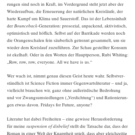
run­gen sind noch in Kraft, im Vor­der­grund steht jetzt aber der
Wie­der­auf­bau, die Erneue­rung der natür­li­chen Kreis­läu­fe, der
har­te Kampf um Kli­ma und Sau­er­stoff. Das ist der Lebens­in­halt
der
Bounce­back
-Gene­ra­ti­on: pro­so­zi­al, anpa­ckend, akti­vis­tisch,
opti­mis­tisch und höf­lich. Selbst auf der Bar­ri­ka­de wer­den noch
die Oran­gen­scha­len fein säu­ber­lich getrennt gesam­melt, um sie
wie­der dem Kreis­lauf zuzu­füh­ren. Zur Schau gestell­ter Kon­sum
ist ekel­haft. Oder in den Wor­ten der Haupt­per­son, Rubi Whiting:
„Row, row, row, ever­yo­ne. All we have is us.“
Wer wach ist, nimmt genau die­sen Geist heu­te wahr. Selbst­ver­
ständ­lich ist Sci­ence Fic­tion immer Gegen­warts­li­te­ra­tur – und ja,
viel­leicht brau­chen wir, ganz ohne außer­ir­di­sche Bedro­hung
und vor Zwangs­um­sied­lun­gen („Ver­dich­tung“) und Ratio­nie­run­
gen etwas davon. Fri­days for Future, anyone?
Lite­ra­tur hat dabei Frei­hei­ten – eine gewis­se Her­aus­for­de­rung
für mei­ne
sus­pen­si­on of dis­be­lief
stellt die Tat­sa­che dar, dass der
Roman in einer Welt der Knapp­heit spielt, dass aber gleich­zei­tig