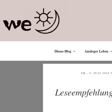
Zum
Inhalt
springen
Dieses Blog
Analoges Leben
VERÖFFENTLICH
FR., 5. JULI 2019
AM
Leseempfehlung