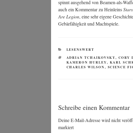
spinnt aus­ge­hend von Bea­men-als-Waf­fe 
auch ein Kom­men­tar zu Hein­leins
Star­
Are Legi­on
, eine sehr eige­ne Geschich­te
Gebär­fä­hig­keit und Machtspiele.
KATEGORIEN
LESENSWERT
SCHLAGWÖRTER
ADRIAN TCHAIKOVSKY
,
CORY 
KAMERON HURLEY
,
KARL SCH
CHARLES WILSON
,
SCIENCE FI
Schreibe einen Kommentar
Deine E-Mail-Adresse wird nicht veröffe
markiert