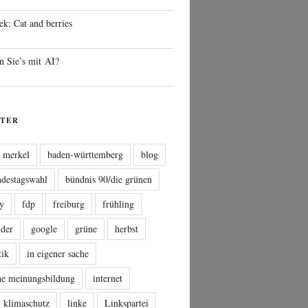
ek: Cat and berries
n Sie’s mit AI?
TER
a merkel
baden-württemberg
blog
ndestagswahl
bündnis 90/die grünen
sy
fdp
freiburg
frühling
nder
google
grüne
herbst
tik
in eigener sache
che meinungsbildung
internet
klimaschutz
linke
Linkspartei