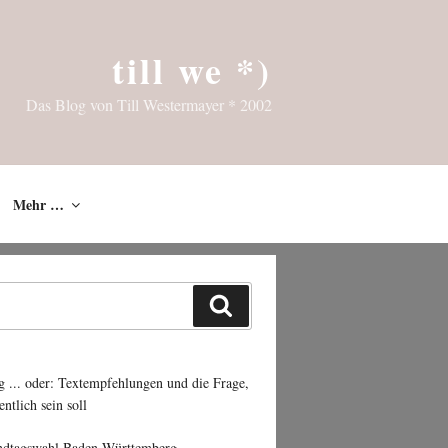
till we *)
Das Blog von Till Westermayer * 2002
Mehr …
Suchen
g ... oder: Textempfehlungen und die Frage,
entlich sein soll
ndtagswahl Baden-Württemberg