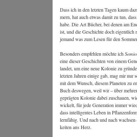
Dass ich in den letz­ten Tagen kaum da
mern, hat auch etwas damit zu tun, dass i
habe. Die Art Bücher, bei denen am Ende
ist, und die Geschich­te doch eigent­lich
jemand was zum Lesen für den Som­mer suc
Beson­ders emp­feh­len möch­te ich
Semio­
eine die­ser Geschich­ten von einem Gene­r
lan­det, um eine neue Kolo­nie zu grün­de
letz­ten Jah­ren eini­ge gab, mag mir nur 
mit dem Wunsch, die­sem Pla­ne­ten zu ent­
Buch des­we­gen, weil wir – über meh­re­re 
gepräg­ten Kolo­nie dabei zuschau­en, wi
wi­ckelt, für jede Gene­ra­ti­on immer wi
dass intel­li­gen­tes Leben in Pflan­zen­f
lern­fä­hig. Und nach und nach wach­sen e
kei­ten ans Herz.