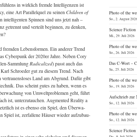
­füh­lens in wirk­lich frem­de Intel­li­gen­zen ist
, eine Art Par­al­lel­quel zu sei­nen
Child­ren of
Photo of the we
 intel­li­gen­ten Spin­nen sind uns jetzt nah –
So., 2. August 202
anz getrennt und ver­teilt begin­nen, zu den­ken,
Science Fiction
en?
Mi., 29. Juli 2026
Photo of the we
nd frem­den Lebens­for­men. Ein ande­rer Trend
So., 26. Juli 2026
das Cyber­punk der 2020er Jah­re. Neben Cory
l­len-Samm­lung
Radi­cal­i­zed
) passt auch das
Das C‑Wort – C
Sa., 25. Juli 2026
Karl Schroe­der gut zu die­sem Trend. Nach
 ver­trau­ens­lo­ses Land am Abgrund. Dafür gibt
Photo of the we
s­tech­nik. Das scheint gutes zu haben, wenn es
So., 19. Juli 2026
ber­wa­chung von Umwelt­pro­ble­men geht, führt
Aufschrieb zur
ch ist, unter­zu­tau­chen. Aug­men­ted Rea­li­ty a
So., 12. Juli 2026
letzt­lich ist es eben­so ein Spiel, den Über­wa­
Photo of the w
 Spiel ist, zer­fal­le­ne Häu­ser wie­der auf­zu­bau­
So., 12. Juli 2026
Science Fiction
r future in einer sehr glo­ba­len und diver­sen
Do., 9. Juli 2026