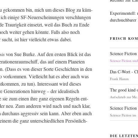
zu gekom­men bin, mich um die­ses Blog zu küm­
Experimentell:
ch eini­ge SF-Neu­erschei­nun­gen ver­schlun­gen
durchsuchbarer
 Trau­rig­keit ein­setzt, weil das Buch zu Ende
 noch wei­ter gehen könn­te. Falls also noch
ht, ist hier viel­leicht etwas dabei.
FRISCH KO
Science Fiction
sis
von Sue Bur­ke. Auf den ers­ten Blick ist das
a­tio­nen­raum­schiff, das auf einem Pla­ne­ten
Science Fiction un
n. (Dass es von die­ser Sor­te Geschich­ten in den
Das C-Wort - C
so vor­kom­men. Viel­leicht hat es aber auch was
Frank Hamm
kom­men, zu tun). Inter­es­sant wird die­ses
The good kind o
Gene­ra­tio­nen hin­weg – der idea­lis­tisch
Aufschrieb zur Me.
e sie zum einen ihre ganz eige­nen Regeln ent­
e­der neu. Zum ande­ren wird nach und nach klar,
Science Fiction
orm durch­aus aggres­siv sein kann. Aber eben auch
Science Fiction im
inem die ganz unter­schied­li­chen Per­sön­lich­
DIE LETZTE