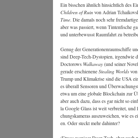
Ein biss­chen ähn­lich hin­sicht­lich des Ein
Child­ren of Ruin
von Adri­an Tchai­kovs­ky
Time
. Die damals noch sehr fremd­ar­ti­gen
aber was pas­siert, wenn Tin­ten­fi­sche g
und unter­be­wusst Raum­fahrt zu betreib
Genug der Gene­ra­tio­nen­raum­schif­fe u
sind Deep-Tech-Dys­to­pien, irgend­wie 
Doc­to­rows
Wal­ka­way
(und sei­ner Nove
gera­de erschie­ne­ne
Ste­al­ing Worlds
von 
Trump und Kli­ma­kri­se sind die USA ein
es über­all Sen­so­ren und Über­wa­chung
etwa um eine glo­ba­le Block­chain zur Ü
aber auch dazu, dass es gar nicht so ein­fa
la Goog­le Glass ist weit ver­brei­tet, und 
chungs­ka­me­ras aus­zu­wei­chen, wie es ein
en. Oder steckt mehr dahinter?
(Etwas weni­ger Deep-Tech, aber auch nea