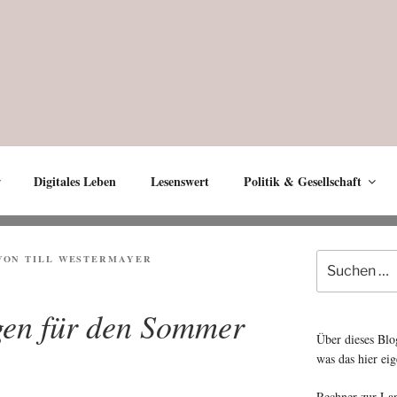
Digitales Leben
Lesenswert
Politik & Gesellschaft
Suche
T
VON
TILL WESTERMAYER
nach:
en für den Sommer
Über dieses Blo
was das hier eig
Rechner zur La