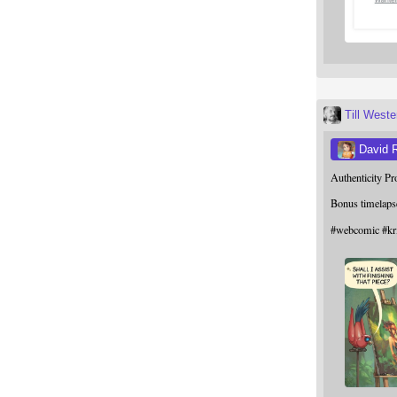
Till West
David 
Authenticity P
Bonus timelaps
#
webcomic
#
kr