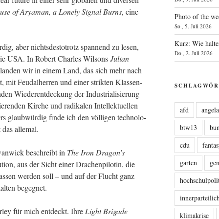
use of Arya­man, a Lonely Signal Burns
, eine
Photo of the we
So., 5. Juli 2026
Kurz: Wie halte
ig, aber nichts­des­to­trotz span­nend zu lesen,
Do., 2. Juli 2026
ür die USA. In Robert Charles Wil­sons
Juli­an
lan­den wir in einem Land, das sich mehr nach
 mit Feu­dal­her­ren und einer strik­ten Klas­sen­
SCHLAGWÖR
den Wie­der­ent­de­ckung der Indus­tria­li­sie­rung
­ren­den Kir­che und radi­ka­len Intel­lek­tu­el­len
afd
angel
laub­wür­dig fin­de ich den völ­li­gen tech­no­lo­
btw13
bu
st das allemal.
cdu
fanta
 Swan­wick beschreibt in
The Iron Dragon’s
garten
ge
ti­on, aus der Sicht einer Dra­chen­pi­lo­tin, die
las­sen wer­den soll – und auf der Flucht ganz
hochschulpoli
tal­ten begegnet.
innerparteili
­ley für mich ent­deckt. Ihre
Light Bri­ga­de
klimakrise