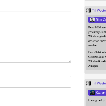
Till West
Rico G
Rund 8000 neue
genehmigt. 600
Windenergie die
der schon durc
werden.
Deshalb ist Win
Gesetze: Solar 
Windkraft verli
Anlagen.
Till West
Kathari
Hintergrund:
Z