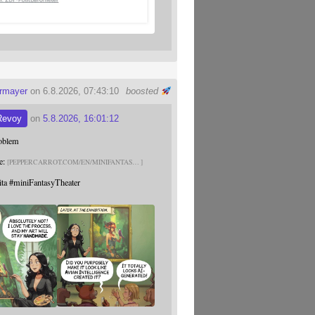
ermayer
on 6.8.2026, 07:43:10
boosted
Revoy
on
5.8.2026, 16:01:12
roblem
e:
PEPPERCARROT.COM/EN/MINIFANTAS
ita
#
miniFantasyTheater