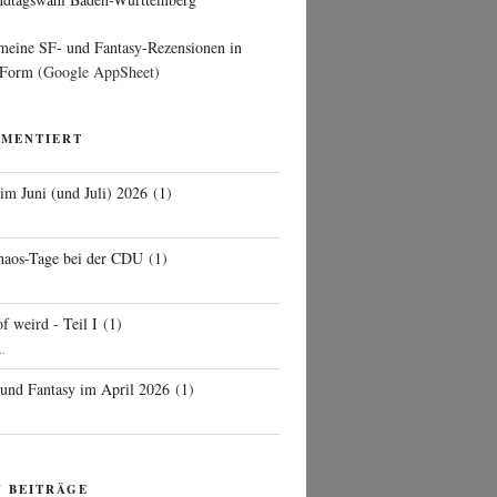
 meine SF- und Fantasy-Rezensionen in
 Form
(Google AppSheet)
MMENTIERT
 im Juni (und Juli) 2026
(
1
)
d
haos-Tage bei der CDU
(
1
)
f weird - Teil I
(
1
)
..
 und Fantasy im April 2026
(
1
)
N BEITRÄGE