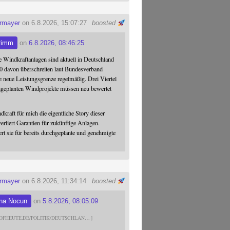
ermayer
on 6.8.2026, 15:07:27
boosted
rimm
on
6.8.2026, 08:46:25
 Windkraftanlagen sind aktuell in Deutschland
0 davon überschreiten laut Bundesverband
 neue Leistungsgrenze regelmäßig. Drei Viertel
hgeplanten Windprojekte müssen neu bewertet
dkraft für mich die eigentliche Story dieser
verliert Garantien für zukünftige Anlagen.
ert sie für bereits durchgeplante und genehmigte
ermayer
on 6.8.2026, 11:34:14
boosted
na Nocun
on
5.8.2026, 08:05:09
DFHEUTE.DE/POLITIK/DEUTSCHLAN