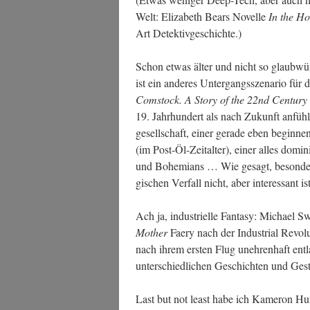
Welt: Eliza­beth Bears Novel­le
In the Ho
Art Detektivgeschichte.)
Schon etwas älter und nicht so glaub­wür­d
ist ein ande­res Unter­gangs­sze­na­rio f
Com­stock. A Sto­ry of the 22nd Cen­tu­ry
19. Jahr­hun­dert als nach Zukunft anfühlt,
ge­sell­schaft, einer gera­de eben begin­nen­
(im Post-Öl-Zeit­al­ter), einer alles domi­nie
und Bohe­mi­ans … Wie gesagt, beson­ders g
gi­schen Ver­fall nicht, aber inter­es­sant i
Ach ja, indus­tri­el­le Fan­ta­sy: Micha­el
Mother
Faery nach der Indus­tri­al Revo­lu­
nach ihrem ers­ten Flug uneh­ren­haft ent­
unter­schied­li­chen Geschich­ten und Ges
Last but not least habe ich Kame­ron Hur