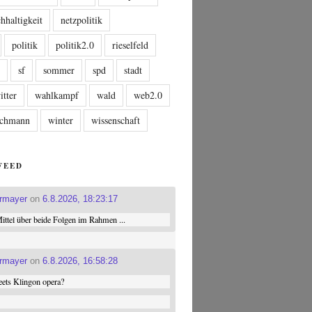
hhaltigkeit
netzpolitik
politik
politik2.0
rieselfeld
n
sf
sommer
spd
stadt
itter
wahlkampf
wald
web2.0
tschmann
winter
wissenschaft
FEED
ermayer
on
6.8.2026, 18:23:17
ttel über beide Folgen im Rahmen ...
ermayer
on
6.8.2026, 16:58:28
ets Klingon opera?