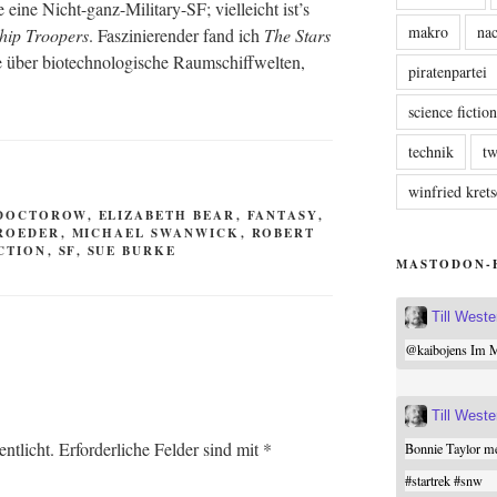
eine Nicht-ganz-Mili­ta­ry-SF; viel­leicht ist’s
makro
nac
ship Tro­o­pers
. Fas­zi­nie­ren­der fand ich
The Stars
 über bio­tech­no­lo­gi­sche Raum­schiff­wel­ten,
piratenpartei
science fictio
technik
tw
winfried kre
DOCTOROW
,
ELIZABETH BEAR
,
FANTASY
,
ROEDER
,
MICHAEL SWANWICK
,
ROBERT
CTION
,
SF
,
SUE BURKE
MASTODON-
Till West
@
kaibojens
Im Mi
Till West
ntlicht.
Erforderliche Felder sind mit
*
Bonnie Taylor me
#
startrek
#
snw