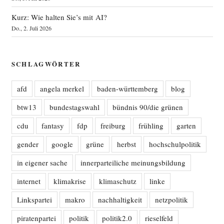
Kurz: Wie halten Sie’s mit AI?
Do., 2. Juli 2026
SCHLAGWÖRTER
afd
angela merkel
baden-württemberg
blog
btw13
bundestagswahl
bündnis 90/die grünen
cdu
fantasy
fdp
freiburg
frühling
garten
gender
google
grüne
herbst
hochschulpolitik
in eigener sache
innerparteiliche meinungsbildung
internet
klimakrise
klimaschutz
linke
Linkspartei
makro
nachhaltigkeit
netzpolitik
piratenpartei
politik
politik2.0
rieselfeld