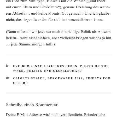
ein Lied zum Mit­sin­gen, Hin­weis auf die Wah­len („und redet
mit euren Eltern und Groß­el­tern“), genaue Erklä­rung des wei­te­
ren Ablaufs … und kei­ne Pro­mis. Gut gemacht. Und ich glau­be
nicht, dass irgend­wer das für sich instru­men­ta­li­sie­ren kann.
(Dann müss­ten wir jetzt nur noch die rich­ti­ge Poli­tik als Ant­wort
lie­fern – wird nicht ein­fach, aber viel­leicht krie­gen wir das ja hin
… jede Stim­me mor­gen hilft.)
KATEGORIEN
FREIBURG
,
NACHHALTIGES LEBEN
,
PHOTO OF THE
WEEK
,
POLITIK UND GESELLSCHAFT
SCHLAGWÖRTER
CLIMATE STRIKE
,
EUROPAWAHL 2019
,
FRIDAYS FOR
FUTURE
Schreibe einen Kommentar
Deine E-Mail-Adresse wird nicht veröffentlicht.
Erforderliche