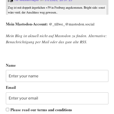
Zug ist mit doppelt ärgerlichen +59 in Freiburg angekommen. Bright side: sonst
wäre vmtl. der Anschluss weg gewesen..
Mein Mast­o­don-Account:
@_tillwe_@mastodon.social
Mein Blog ist aktu­ell nicht auf Mast­o­don zu fin­den. Alter­na­ti­ve:
Benach­rich­ti­gung per Mail oder das gute alte
RSS
.
Name
Email
Please read our
terms and conditions