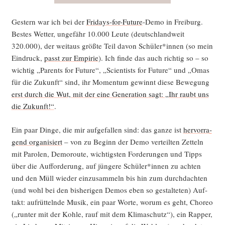
Ges­tern war ich bei der
Fri­days-for-Future
-Demo in Frei­burg.
Bes­tes Wet­ter, unge­fähr 10.000 Leu­te (deutsch­land­weit
320.000), der weit­aus größ­te Teil davon Schüler*innen (so mein
Ein­druck,
passt zur Empi­rie
). Ich fin­de das auch rich­tig so – so
wich­tig „Par­ents for Future“, „Sci­en­tists for Future“ und „Omas
für die Zukunft“ sind, ihr Momen­tum gewinnt die­se Bewe­gung
erst durch die Wut, mit der eine Gene­ra­ti­on sagt: „Ihr raubt uns
die Zukunft!“
.
Ein paar Din­ge, die mir auf­ge­fal­len sind: das gan­ze ist
her­vor­ra­
gend orga­ni­siert
– von zu Beginn der Demo ver­teil­ten Zet­teln
mit Paro­len, Demo­rou­te, wich­tigs­ten For­de­run­gen und Tipps
über die Auf­for­de­rung, auf jün­ge­re Schüler*innen zu ach­ten
und den Müll wie­der ein­zu­sam­meln bis hin zum durch­dach­ten
(und wohl bei den bis­he­ri­gen Demos eben so gestal­te­ten) Auf­
takt: auf­rüt­teln­de Musik, ein paar Wor­te, wor­um es geht, Cho­reo
(„run­ter mit der Koh­le, rauf mit dem Kli­ma­schutz“), ein Rap­per,