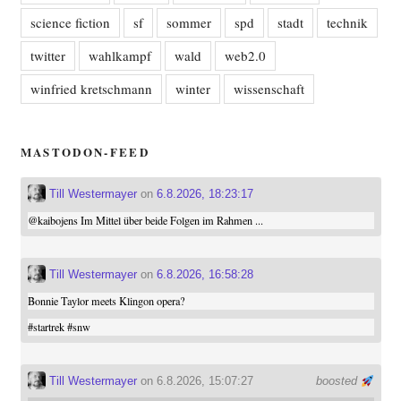
science fiction
sf
sommer
spd
stadt
technik
twitter
wahlkampf
wald
web2.0
winfried kretschmann
winter
wissenschaft
MASTODON-FEED
Till Westermayer
on
6.8.2026, 18:23:17
@
kaibojens
Im Mittel über beide Folgen im Rahmen ...
Till Westermayer
on
6.8.2026, 16:58:28
Bonnie Taylor meets Klingon opera?
#
startrek
#
snw
Till Westermayer
on 6.8.2026, 15:07:27
boosted