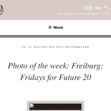
Zum
till we *)
Inhalt
Das Blog von Till Westermayer * 2002
springen
Menü
VERÖFFENTLICHT
SA., 25. MAI 2019
VON
TILL WESTERMAYER
AM
Photo of the week: Freiburg:
Fridays for Future 20