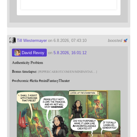
Till Westermayer
on 6.8.2026, 07:43:10
boosted
David Revoy
on
5.8.2026, 16:01:12
Authenticity Problem
Bonus timelapse:
PEPPERCARROT.COM/EN/MINIFANTAS
#
webcomic
#
krita
#
miniFantasyTheater