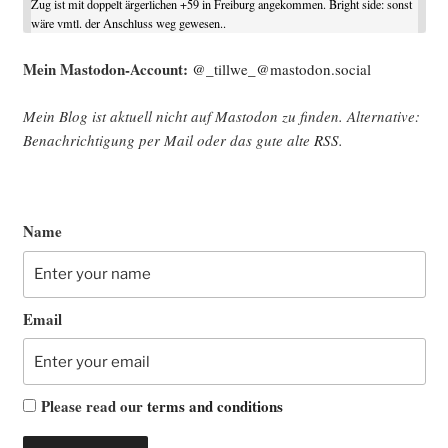
Zug ist mit doppelt ärgerlichen +59 in Freiburg angekommen. Bright side: sonst
wäre vmtl. der Anschluss weg gewesen..
Mein Mast­o­don-Account:
@_tillwe_@mastodon.social
Mein Blog ist aktu­ell nicht auf Mast­o­don zu fin­den. Alter­na­ti­ve:
Benach­rich­ti­gung per Mail oder das gute alte
RSS
.
Name
Email
Please read our
terms and conditions