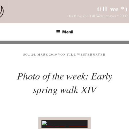
Zum
till we *)
Inhalt
Das Blog von Till Westermayer * 2002
springen
Menü
VERÖFFENTLICHT
SO., 24. MÄRZ 2019
VON
TILL WESTERMAYER
AM
Photo of the week: Early
spring walk XIV