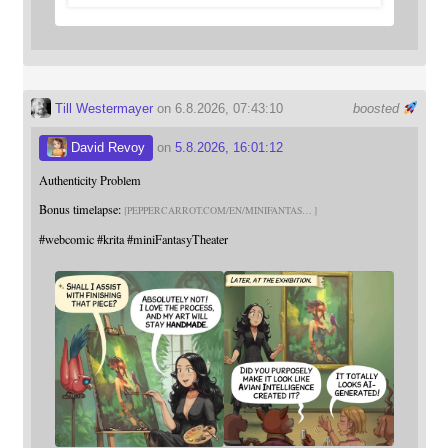
Till Westermayer
on 6.8.2026, 07:43:10
boosted
David Revoy
on
5.8.2026, 16:01:12
Authenticity Problem
Bonus timelapse:
PEPPERCARROT.COM/EN/MINIFANTAS
#
webcomic
#
krita
#
miniFantasyTheater