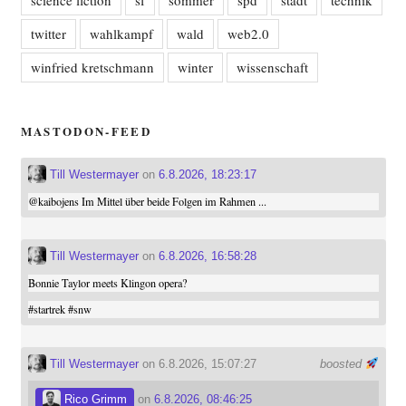
science fiction
sf
sommer
spd
stadt
technik
twitter
wahlkampf
wald
web2.0
winfried kretschmann
winter
wissenschaft
MASTODON-FEED
Till Westermayer
on
6.8.2026, 18:23:17
@
kaibojens
Im Mittel über beide Folgen im Rahmen ...
Till Westermayer
on
6.8.2026, 16:58:28
Bonnie Taylor meets Klingon opera?
#
startrek
#
snw
Till Westermayer
on 6.8.2026, 15:07:27
boosted
Rico Grimm
on
6.8.2026, 08:46:25