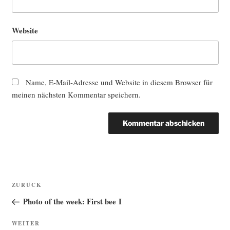
Website
Name, E-Mail-Adresse und Website in diesem Browser für
meinen nächsten Kommentar speichern.
Beitragsnavigation
Vorheriger
ZURÜCK
Beitrag
Photo of the week: First bee I
Nächster
WEITER