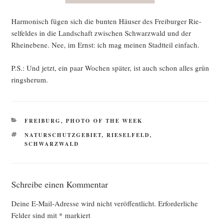
Har­mo­nisch fügen sich die bun­ten Häu­ser des Frei­bur­ger Rie­
sel­fel­des in die Land­schaft zwi­schen Schwarz­wald und der
Rhein­ebe­ne. Nee, im Ernst: ich mag mei­nen Stadt­teil einfach.
P.S.: Und jetzt, ein paar Wochen spä­ter, ist auch schon alles grün
ringsherum.
KATEGORIEN
FREIBURG
,
PHOTO OF THE WEEK
SCHLAGWÖRTER
NATURSCHUTZGEBIET
,
RIESELFELD
,
SCHWARZWALD
Schreibe einen Kommentar
Deine E-Mail-Adresse wird nicht veröffentlicht.
Erforderliche
Felder sind mit
*
markiert