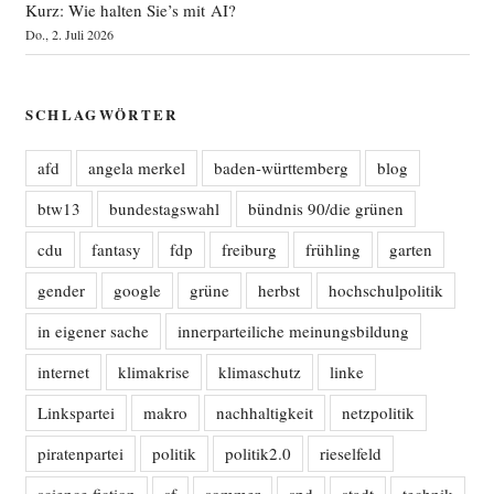
Kurz: Wie halten Sie’s mit AI?
Do., 2. Juli 2026
SCHLAGWÖRTER
afd
angela merkel
baden-württemberg
blog
btw13
bundestagswahl
bündnis 90/die grünen
cdu
fantasy
fdp
freiburg
frühling
garten
gender
google
grüne
herbst
hochschulpolitik
in eigener sache
innerparteiliche meinungsbildung
internet
klimakrise
klimaschutz
linke
Linkspartei
makro
nachhaltigkeit
netzpolitik
piratenpartei
politik
politik2.0
rieselfeld