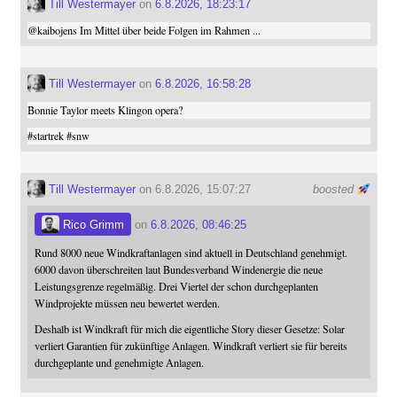
Till Westermayer
on
6.8.2026, 18:23:17
@
kaibojens
Im Mittel über beide Folgen im Rahmen ...
Till Westermayer
on
6.8.2026, 16:58:28
Bonnie Taylor meets Klingon opera?
#
startrek
#
snw
Till Westermayer
on 6.8.2026, 15:07:27
boosted
Rico Grimm
on
6.8.2026, 08:46:25
Rund 8000 neue Windkraftanlagen sind aktuell in Deutschland genehmigt.
6000 davon überschreiten laut Bundesverband Windenergie die neue
Leistungsgrenze regelmäßig. Drei Viertel der schon durchgeplanten
Windprojekte müssen neu bewertet werden.
Deshalb ist Windkraft für mich die eigentliche Story dieser Gesetze: Solar
verliert Garantien für zukünftige Anlagen. Windkraft verliert sie für bereits
durchgeplante und genehmigte Anlagen.