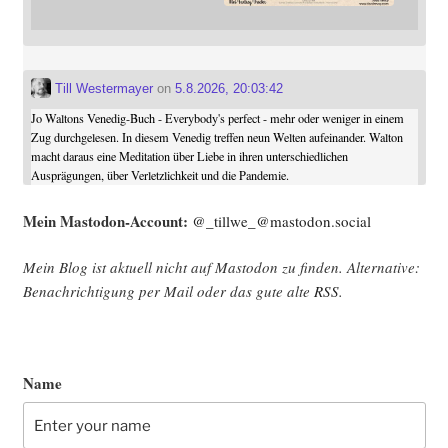
Till Westermayer
on
5.8.2026, 20:03:42
Jo Waltons Venedig-Buch - Everybody's perfect - mehr oder weniger in einem
Zug durchgelesen. In diesem Venedig treffen neun Welten aufeinander. Walton
macht daraus eine Meditation über Liebe in ihren unterschiedlichen
Ausprägungen, über Verletzlichkeit und die Pandemie.
Mein Mast­o­don-Account:
@_tillwe_@mastodon.social
Mein Blog ist aktu­ell nicht auf Mast­o­don zu fin­den. Alter­na­ti­ve:
Benach­rich­ti­gung per Mail oder das gute alte
RSS
.
Name