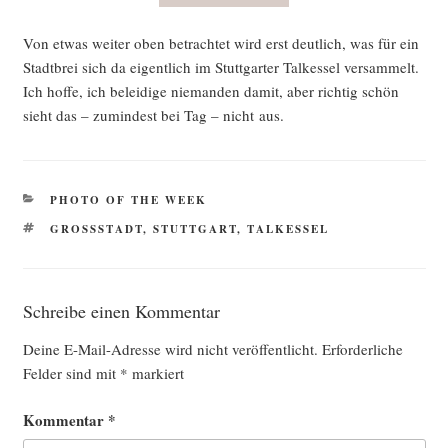
Von etwas wei­ter oben betrach­tet wird erst deut­lich, was für ein
Stadt­brei sich da eigent­lich im Stutt­gar­ter Tal­kes­sel ver­sam­melt.
Ich hof­fe, ich belei­di­ge nie­man­den damit, aber rich­tig schön
sieht das – zumin­dest bei Tag – nicht aus.
KATEGORIEN
PHOTO OF THE WEEK
SCHLAGWÖRTER
GROSSSTADT
,
STUTTGART
,
TALKESSEL
Schreibe einen Kommentar
Deine E-Mail-Adresse wird nicht veröffentlicht.
Erforderliche
Felder sind mit
*
markiert
Kommentar
*