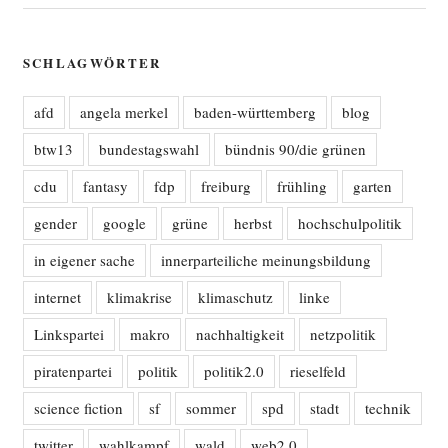
SCHLAGWÖRTER
afd
angela merkel
baden-württemberg
blog
btw13
bundestagswahl
bündnis 90/die grünen
cdu
fantasy
fdp
freiburg
frühling
garten
gender
google
grüne
herbst
hochschulpolitik
in eigener sache
innerparteiliche meinungsbildung
internet
klimakrise
klimaschutz
linke
Linkspartei
makro
nachhaltigkeit
netzpolitik
piratenpartei
politik
politik2.0
rieselfeld
science fiction
sf
sommer
spd
stadt
technik
twitter
wahlkampf
wald
web2.0