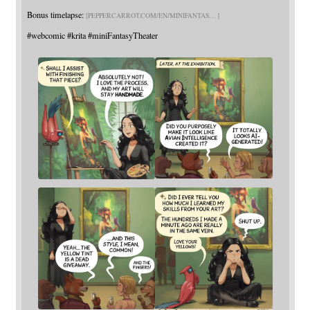
Bonus timelapse:
PEPPERCARROT.COM/EN/MINIFANTAS
#
webcomic
#
krita
#
miniFantasyTheater