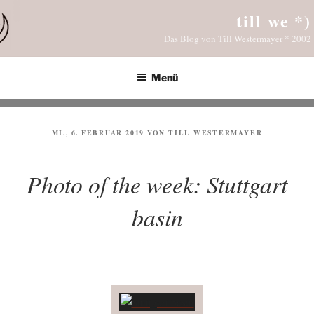
Zum
till we *)
Inhalt
Das Blog von Till Westermayer * 2002
springen
Menü
VERÖFFENTLICHT
MI., 6. FEBRUAR 2019
VON
TILL WESTERMAYER
AM
Photo of the week: Stuttgart
basin