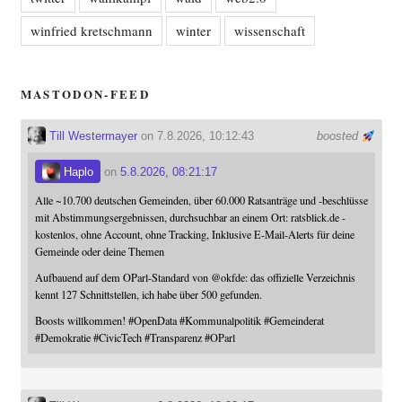
winfried kretschmann
winter
wissenschaft
MASTODON-FEED
Till Westermayer
on 7.8.2026, 10:12:43
boosted
Haplo
on
5.8.2026, 08:21:17
Alle ~10.700 deutschen Gemeinden, über 60.000 Ratsanträge und -beschlüsse
mit Abstimmungsergebnissen, durchsuchbar an einem Ort: ratsblick.de -
kostenlos, ohne Account, ohne Tracking, Inklusive E-Mail-Alerts für deine
Gemeinde oder deine Themen
Aufbauend auf dem OParl-Standard von
@
okfde
: das offizielle Verzeichnis
kennt 127 Schnittstellen, ich habe über 500 gefunden.
Boosts willkommen!
#
OpenData
#
Kommunalpolitik
#
Gemeinderat
#
Demokratie
#
CivicTech
#
Transparenz
#
OParl