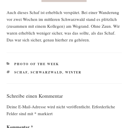
Auch die­ses Schaf ist erheb­lich ver­spä­tet. Bei einer Wan­de­rung
vor zwei Wochen im mitt­le­ren Schwarz­wald stand es plötz­lich
(zusam­men mit einem Kol­le­gen) am Weg­rand. Ohne Zaun. Wir
waren erheb­lich weni­ger sicher, was das soll­te, als das Schaf.
Das war sich sicher, genau hier­her zu gehören.
KATEGORIEN
PHOTO OF THE WEEK
SCHLAGWÖRTER
SCHAF
,
SCHWARZWALD
,
WINTER
Schreibe einen Kommentar
Deine E-Mail-Adresse wird nicht veröffentlicht.
Erforderliche
Felder sind mit
*
markiert
Kommentar
*