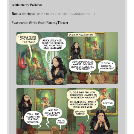
Authenticity Problem
Bonus timelapse:
PEPPERCARROT.COM/EN/MINIFANTAS
#
webcomic
#
krita
#
miniFantasyTheater