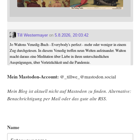
Till Westermayer
on
5.8.2026, 20:03:42
Jo Waltons Venedig-Buch - Everybody's perfect - mehr oder weniger in einem
Zug durchgelesen. In diesem Venedig treffen neun Welten aufeinander. Walton
macht daraus eine Meditation über Liebe in ihren unterschiedlichen
Ausprägungen, über Verletzlichkeit und die Pandemie.
Mein Mast­o­don-Account:
@_tillwe_@mastodon.social
Mein Blog ist aktu­ell nicht auf Mast­o­don zu fin­den. Alter­na­ti­ve:
Benach­rich­ti­gung per Mail oder das gute alte
RSS
.
Name