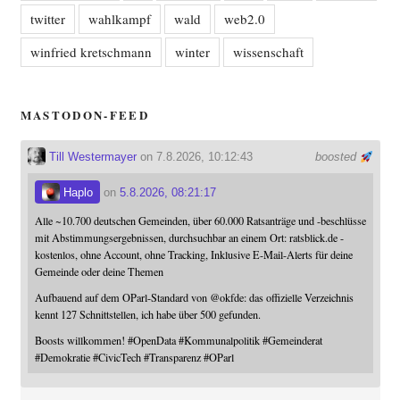
twitter
wahlkampf
wald
web2.0
winfried kretschmann
winter
wissenschaft
MASTODON-FEED
Till Westermayer
on 7.8.2026, 10:12:43
boosted
Haplo
on
5.8.2026, 08:21:17
Alle ~10.700 deutschen Gemeinden, über 60.000 Ratsanträge und -beschlüsse
mit Abstimmungsergebnissen, durchsuchbar an einem Ort: ratsblick.de -
kostenlos, ohne Account, ohne Tracking, Inklusive E-Mail-Alerts für deine
Gemeinde oder deine Themen
Aufbauend auf dem OParl-Standard von
@
okfde
: das offizielle Verzeichnis
kennt 127 Schnittstellen, ich habe über 500 gefunden.
Boosts willkommen!
#
OpenData
#
Kommunalpolitik
#
Gemeinderat
#
Demokratie
#
CivicTech
#
Transparenz
#
OParl