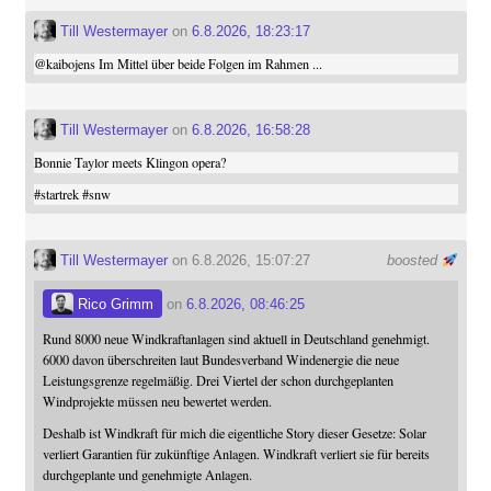
Till Westermayer
on
6.8.2026, 18:23:17
@
kaibojens
Im Mittel über beide Folgen im Rahmen ...
Till Westermayer
on
6.8.2026, 16:58:28
Bonnie Taylor meets Klingon opera?
#
startrek
#
snw
Till Westermayer
on 6.8.2026, 15:07:27
boosted
Rico Grimm
on
6.8.2026, 08:46:25
Rund 8000 neue Windkraftanlagen sind aktuell in Deutschland genehmigt.
6000 davon überschreiten laut Bundesverband Windenergie die neue
Leistungsgrenze regelmäßig. Drei Viertel der schon durchgeplanten
Windprojekte müssen neu bewertet werden.
Deshalb ist Windkraft für mich die eigentliche Story dieser Gesetze: Solar
verliert Garantien für zukünftige Anlagen. Windkraft verliert sie für bereits
durchgeplante und genehmigte Anlagen.