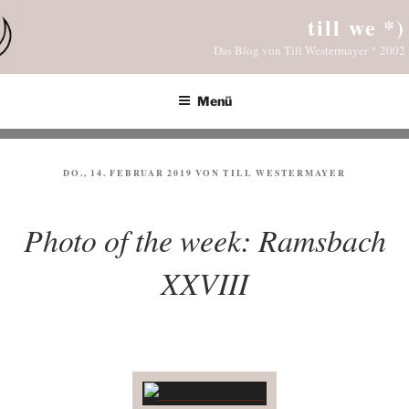
Zum
till we *)
Inhalt
Das Blog von Till Westermayer * 2002
springen
Menü
VERÖFFENTLICHT
DO., 14. FEBRUAR 2019
VON
TILL WESTERMAYER
AM
Photo of the week: Ramsbach
XXVIII