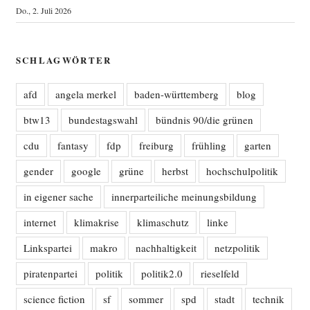
Do., 2. Juli 2026
SCHLAGWÖRTER
afd
angela merkel
baden-württemberg
blog
btw13
bundestagswahl
bündnis 90/die grünen
cdu
fantasy
fdp
freiburg
frühling
garten
gender
google
grüne
herbst
hochschulpolitik
in eigener sache
innerparteiliche meinungsbildung
internet
klimakrise
klimaschutz
linke
Linkspartei
makro
nachhaltigkeit
netzpolitik
piratenpartei
politik
politik2.0
rieselfeld
science fiction
sf
sommer
spd
stadt
technik