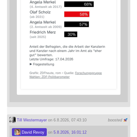
Till Westermayer
on 6.8.2026, 07:43:10
boosted
David Revoy
on
5.8.2026, 16:01:12