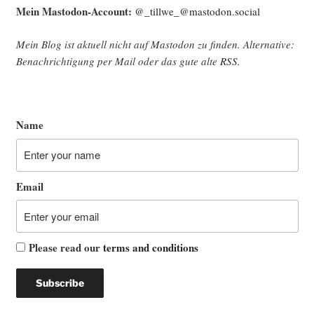
Mein Mast­o­don-Account:
@_tillwe_@mastodon.social
Mein Blog ist aktu­ell nicht auf Mast­o­don zu fin­den. Alter­na­ti­ve:
Benach­rich­ti­gung per Mail oder das gute alte
RSS
.
Name
Email
Please read our
terms and conditions