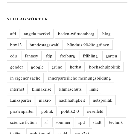
SCHLAGWÖRTER
afd
angela merkel
baden-württemberg
blog
btw13
bundestagswahl
bündnis 90/die grünen
cdu
fantasy
fdp
freiburg
frühling
garten
gender
google
grüne
herbst
hochschulpolitik
in eigener sache
innerparteiliche meinungsbildung
internet
klimakrise
klimaschutz
linke
Linkspartei
makro
nachhaltigkeit
netzpolitik
piratenpartei
politik
politik2.0
rieselfeld
science fiction
sf
sommer
spd
stadt
technik
twitter
wahlkampf
wald
web2.0