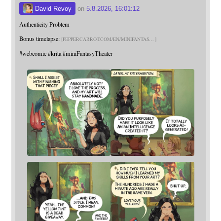
David Revoy
on
5.8.2026, 16:01:12
Authenticity Problem
Bonus timelapse:
PEPPERCARROT.COM/EN/MINIFANTAS
#
webcomic
#
krita
#
miniFantasyTheater