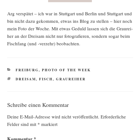
Arg ver­spä­tet – ich war in Stutt­gart und Ber­lin und Stutt­gart und
bin nicht dazu gekom­men, etwas ins Blog zu stel­len – hier noch
mein Foto der Woche. Mit etwas Geduld las­sen sich die Grau­rei­
her an der Drei­sam nicht nur foto­gra­fie­ren, son­dern sogar beim
Fisch­fang (und ‑ver­zehr) beobachten.
KATEGORIEN
FREIBURG
,
PHOTO OF THE WEEK
SCHLAGWÖRTER
DREISAM
,
FISCH
,
GRAUREIHER
Schreibe einen Kommentar
Deine E-Mail-Adresse wird nicht veröffentlicht.
Erforderliche
Felder sind mit
*
markiert
Kommentar
*