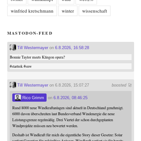
winfried kretschmann
winter
wissenschaft
MASTODON-FEED
Till Westermayer
on
6.8.2026, 16:58:28
Bonnie Taylor meets Klingon opera?
#
startrek
#
snw
Till Westermayer
on 6.8.2026, 15:07:27
boosted 🚀
Rico Grimm
on
6.8.2026, 08:46:25
Rund 8000 neue Windkraftanlagen sind aktuell in Deutschland genehmigt.
6000 davon überschreiten laut Bundesverband Windenergie die neue
Leistungsgrenze regelmäßig. Drei Viertel der schon durchgeplanten
Windprojekte müssen neu bewertet werden.
Deshalb ist Windkraft für mich die eigentliche Story dieser Gesetze: Solar
verliert Garantien für zukünftige Anlagen. Windkraft verliert sie für bereits