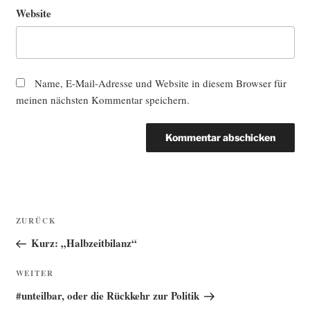
Website
Name, E-Mail-Adresse und Website in diesem Browser für
meinen nächsten Kommentar speichern.
Beitragsnavigation
Vorheriger
ZURÜCK
Beitrag
Kurz: „Halbzeitbilanz“
Nächster
WEITER
Beitrag
#unteilbar, oder die Rückkehr zur Politik