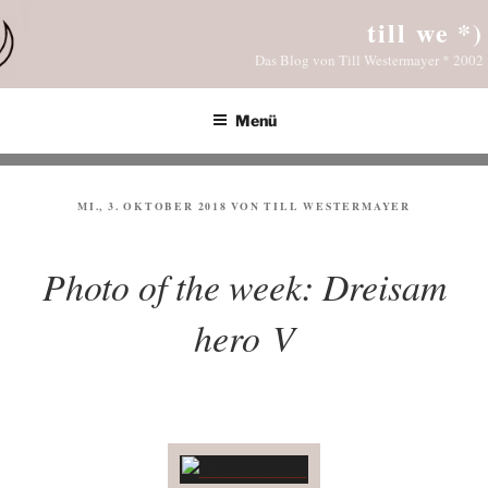
Zum
till we *)
Inhalt
Das Blog von Till Westermayer * 2002
springen
Menü
VERÖFFENTLICHT
MI., 3. OKTOBER 2018
VON
TILL WESTERMAYER
AM
Photo of the week: Dreisam
hero V