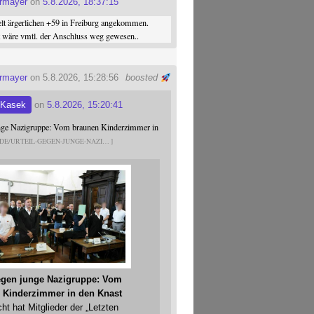
ermayer
on
5.8.2026, 18:37:15
elt ärgerlichen +59 in Freiburg angekommen.
st wäre vmtl. der Anschluss weg gewesen..
ermayer
on 5.8.2026, 15:28:56
boosted
 Kasek
on
5.8.2026, 15:20:41
unge Nazigruppe: Vom braunen Kinderzimmer in
.DE/URTEIL-GEGEN-JUNGE-NAZI
gegen junge Nazigruppe: Vom
 Kinderzimmer in den Knast
cht hat Mitglieder der „Letzten