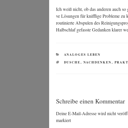
Ich weiß nicht, ob das ande­ren auch so g
ve Lösun­gen für kniff­li­ge Pro­ble­me z
rou­ti­nier­te Abspu­len des Rei­ni­gungs­
Halb­schlaf gefass­te Gedan­ken kla­rer we
KATEGORIEN
ANALOGES LEBEN
SCHLAGWÖRTER
DUSCHE
,
NACHDENKEN
,
PRAKT
Schreibe einen Kommentar
Deine E-Mail-Adresse wird nicht veröffe
markiert