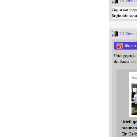
Till West
Zug ist mit dopp
Bright side: son
Till West
Jürgen
Urteil gegen j
den Knast
TAZ
Urteil 
braunen
Ein Geri