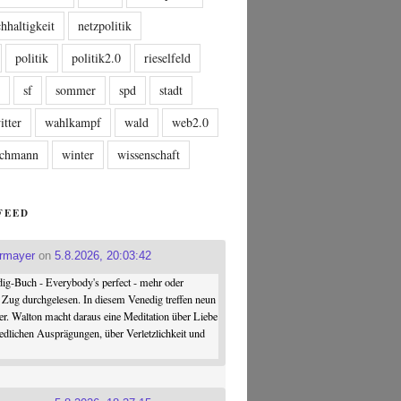
hhaltigkeit
netzpolitik
politik
politik2.0
rieselfeld
n
sf
sommer
spd
stadt
itter
wahlkampf
wald
web2.0
tschmann
winter
wissenschaft
FEED
ermayer
on
5.8.2026, 20:03:42
ig-Buch - Everybody's perfect - mehr oder
 Zug durchgelesen. In diesem Venedig treffen neun
er. Walton macht daraus eine Meditation über Liebe
iedlichen Ausprägungen, über Verletzlichkeit und