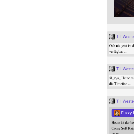
Till West
Och nö, jetzt ist 
verfügbar ...
Till West
@
_rya_
Heute mor
die Timeline ...
Till West
Fuzzy 
Heute ist der b
Come Soft Rain
lesen.