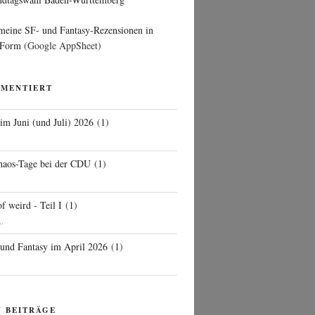
 meine SF- und Fantasy-Rezensionen in
 Form
(Google AppSheet)
MMENTIERT
 im Juni (und Juli) 2026
(
1
)
d
haos-Tage bei der CDU
(
1
)
f weird - Teil I
(
1
)
..
 und Fantasy im April 2026
(
1
)
N BEITRÄGE