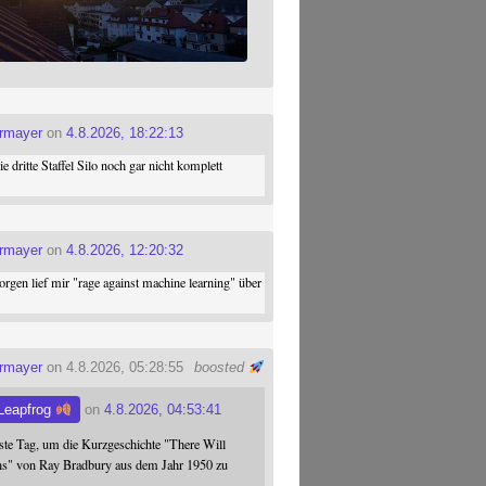
ermayer
on
4.8.2026, 18:22:13
die dritte Staffel Silo noch gar nicht komplett
ermayer
on
4.8.2026, 12:20:32
gen lief mir "rage against machine learning" über
ermayer
on 4.8.2026, 05:28:55
boosted
Leapfrog
on
4.8.2026, 04:53:41
este Tag, um die Kurzgeschichte "There Will
s" von Ray Bradbury aus dem Jahr 1950 zu