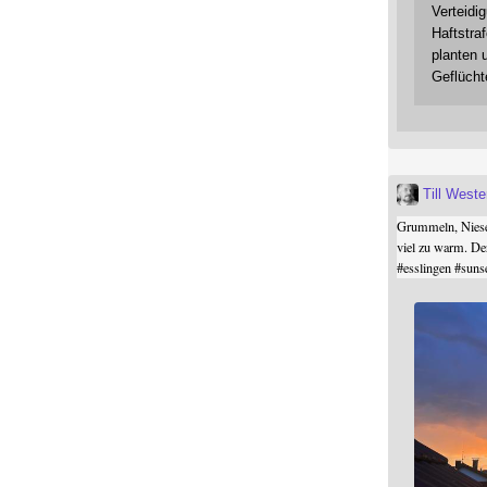
Verteidi
Haftstraf
planten 
Geflücht
Till West
Grummeln, Niesel
viel zu warm. De
#
esslingen
#
suns