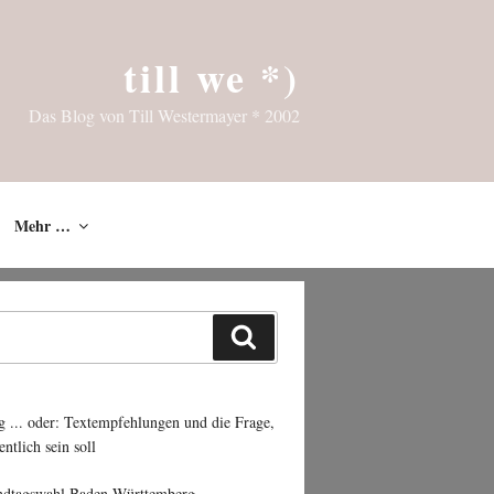
till we *)
Das Blog von Till Westermayer * 2002
Mehr …
Suchen
g ... oder: Textempfehlungen und die Frage,
entlich sein soll
ndtagswahl Baden-Württemberg