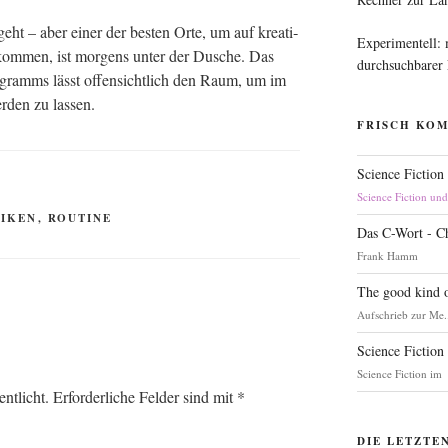
eht – aber einer der bes­ten Orte, um auf krea­ti­
Experimentell:
u kom­men, ist mor­gens unter der Dusche. Das
durchsuchbarer
pro­gramms lässt offen­sicht­lich den Raum, um im
r­den zu lassen.
FRISCH KO
Science Fiction
Science Fiction un
IKEN
,
ROUTINE
Das C-Wort - C
Frank Hamm
The good kind o
Aufschrieb zur Me.
Science Fiction
Science Fiction im
ntlicht.
Erforderliche Felder sind mit
*
DIE LETZTE