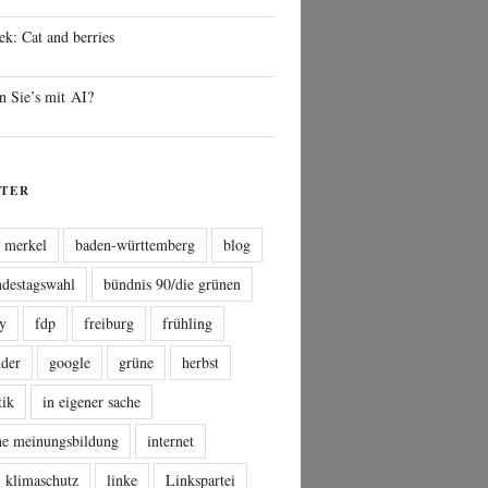
ek: Cat and berries
n Sie’s mit AI?
TER
a merkel
baden-württemberg
blog
ndestagswahl
bündnis 90/die grünen
sy
fdp
freiburg
frühling
nder
google
grüne
herbst
tik
in eigener sache
che meinungsbildung
internet
klimaschutz
linke
Linkspartei