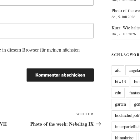
Photo of the we
So., 5. Juli 2026
Kurz: Wie halte
Do., 2. Juli 2026
 in diesem Browser für meinen nächsten
SCHLAGWÖR
afd
angel
btw13
bu
cdu
fanta
garten
ge
Nächster
WEITER
hochschulpoli
Beitrag
 VII
Photo of the week: Nebeltag IX
innerparteili
klimakrise