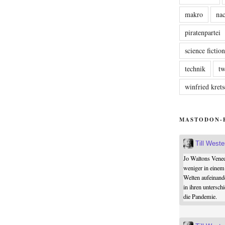
makro
nac
piratenpartei
science fictio
technik
tw
winfried kre
MASTODON-
Till West
Jo Waltons Vened
weniger in einem
Welten aufeinand
in ihren untersch
die Pandemie.