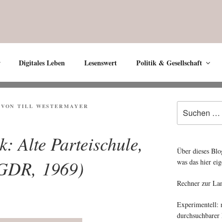
Digitales Leben
Lesenswert
Politik & Gesellschaft
Suche
VON
TILL WESTERMAYER
nach:
k: Alte Parteischule,
Über dieses Blo
(GDR, 1969)
was das hier eig
Rechner zur La
Experimentell:
durchsuchbarer