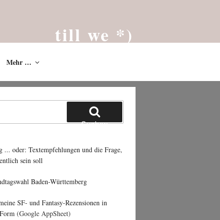
till we *)
Das Blog von Till Westermayer * 2002
Mehr …
Suchen
g ... oder: Textempfehlungen und die Frage,
entlich sein soll
ndtagswahl Baden-Württemberg
 meine SF- und Fantasy-Rezensionen in
 Form
(Google AppSheet)