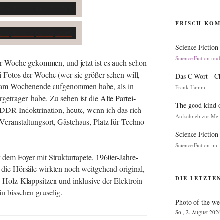
FRISCH KO
Science Fiction
Science Fiction un
er Woche gekom­men, und jetzt ist es auch schon
ei Fotos der Woche (wer sie grö­ßer sehen will,
Das C-Wort - C
 am Wochen­en­de auf­ge­nom­men habe, als in
Frank Hamm
r­ge­tra­gen habe. Zu sehen ist die
Alte Par­tei­
The good kind o
DR-Indok­tri­na­ti­on, heu­te, wenn ich das rich­
Aufschrieb zur Me.
r­an­stal­tungs­ort, Gäs­te­haus, Platz für Tech­no-
Science Fiction
Science Fiction im
r dem Foy­er mit
Struk­tur­ta­pe­te
,
1960er-Jah­re-
 die Hör­sä­le wirk­ten noch weit­ge­hend ori­gi­nal,
DIE LETZTE
n Holz-Klapp­sit­zen und inklu­si­ve der Elek­tro­in­
 ein biss­chen gruselig.
Photo of the we
So., 2. August 202