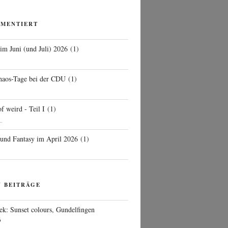
MMENTIERT
 im Juni (und Juli) 2026
(
1
)
d
haos-Tage bei der CDU
(
1
)
f weird - Teil I
(
1
)
..
 und Fantasy im April 2026
(
1
)
N BEITRÄGE
ek: Sunset colours, Gundelfingen
6