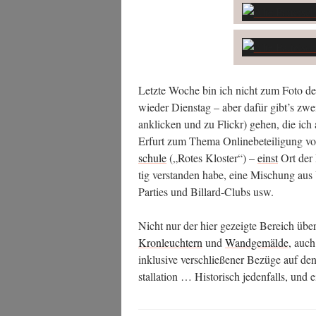
Letz­te Woche bin ich nicht zum Foto d
wie­der Diens­tag – aber dafür gibt’s zw
ankli­cken und zu Flickr) gehen, die ich
Erfurt zum The­ma Online­be­tei­li­gung vo
schu­le
(„Rotes Klos­ter“) –
einst
Ort der D
tig ver­stan­den habe, eine Mischung aus Ve
Par­ties und Bil­lard-Clubs usw.
Nicht nur der hier gezeig­te Bereich übe
Kron­leuch­tern
und
Wand­ge­mäl­de
, auch
inklu­si­ve ver­schlie­ße­ner Bezü­ge auf de
stal­la­ti­on … His­to­risch jeden­falls, und