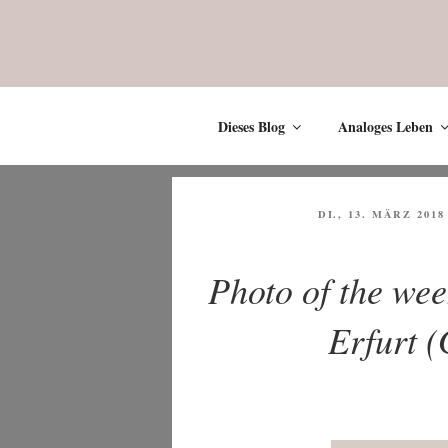
Zum
Inhalt
springen
Dieses Blog
Analoges Leben
VERÖFFENTLICHT
DI., 13. MÄRZ 2018
AM
Photo of the wee
Erfurt 