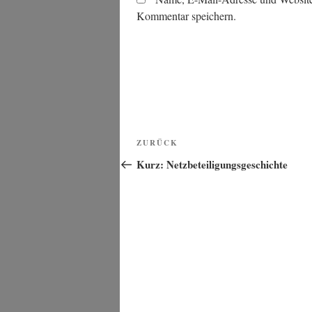
Kommentar speichern.
Beitragsnavigation
Vorheriger
ZURÜCK
Beitrag
Kurz: Netzbeteiligungsgeschichte