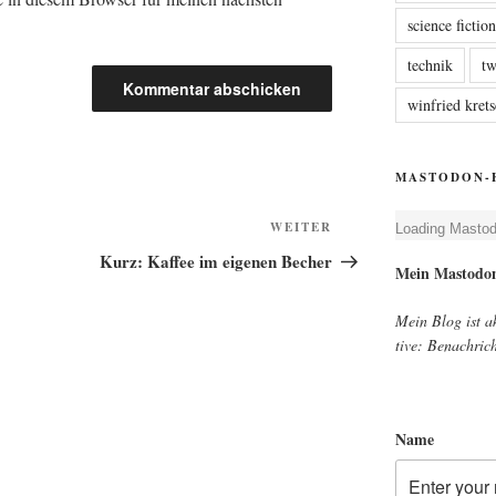
science fictio
technik
tw
winfried kre
MASTODON-
Nächster
WEITER
Loa­ding Mast­o
Beitrag
Kurz: Kaffee im eigenen Becher
Mein Mast­o­d
Mein Blog ist akt
ti­ve: Benach­ri
Name