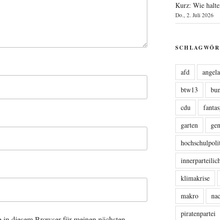
Kurz: Wie halte
Do., 2. Juli 2026
SCHLAGWÖR
afd
angel
btw13
bu
cdu
fanta
garten
ge
hochschulpoli
innerparteili
klimakrise
makro
nac
piratenpartei
 in diesem Browser für meinen nächsten