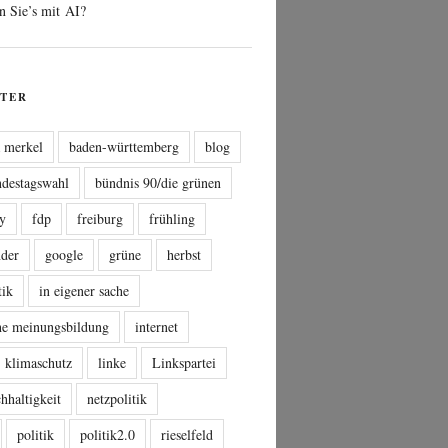
n Sie’s mit AI?
TER
a merkel
baden-württemberg
blog
ndestagswahl
bündnis 90/die grünen
sy
fdp
freiburg
frühling
nder
google
grüne
herbst
tik
in eigener sache
che meinungsbildung
internet
klimaschutz
linke
Linkspartei
hhaltigkeit
netzpolitik
politik
politik2.0
rieselfeld