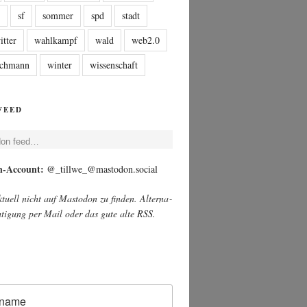
n
sf
sommer
spd
stadt
itter
wahlkampf
wald
web2.0
tschmann
winter
wissenschaft
FEED
­don feed…
on-Account:
@_tillwe_@mastodon.social
u­ell nicht auf Mast­o­don zu fin­den. Alter­na­
ch­ti­gung per Mail oder das gute alte
RSS
.