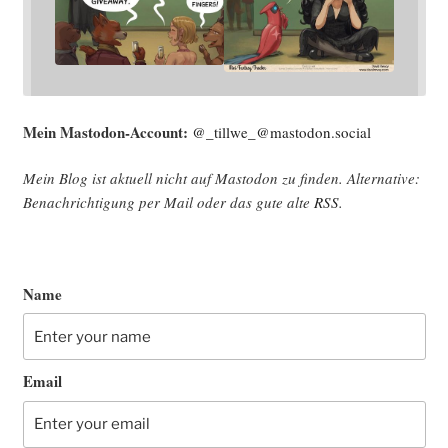
Mein Mast­o­don-Account:
@_tillwe_@mastodon.social
Mein Blog ist aktu­ell nicht auf Mast­o­don zu fin­den. Alter­na­ti­ve:
Benach­rich­ti­gung per Mail oder das gute alte
RSS
.
Name
Email