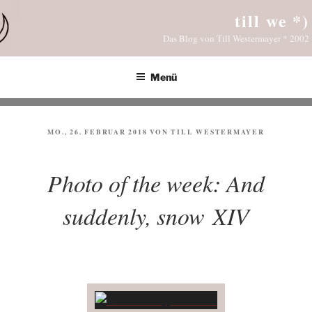
Zum
till we *)
Inhalt
Das Blog von Till Westermayer * 2002
springen
Menü
VERÖFFENTLICHT
MO., 26. FEBRUAR 2018
VON
TILL WESTERMAYER
AM
Photo of the week: And
suddenly, snow XIV