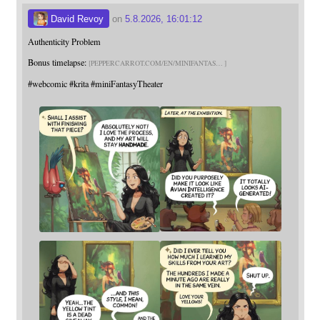
David Revoy
on
5.8.2026, 16:01:12
Authenticity Problem
Bonus timelapse:
PEPPERCARROT.COM/EN/MINIFANTAS
#
webcomic
#
krita
#
miniFantasyTheater