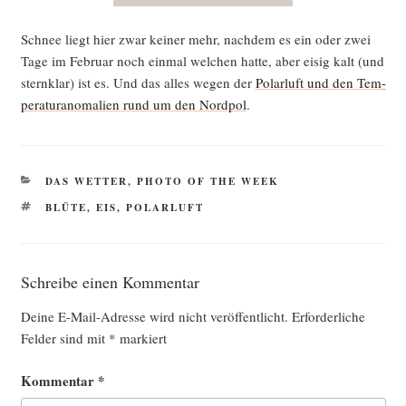
Schnee liegt hier zwar kei­ner mehr, nach­dem es ein oder zwei
Tage im Febru­ar noch ein­mal wel­chen hat­te, aber eisig kalt (und
stern­klar) ist es. Und das alles wegen der
Polar­luft und den Tem­
pe­ra­tur­an­oma­lien rund um den Nord­pol
.
KATEGORIEN
DAS WETTER
,
PHOTO OF THE WEEK
SCHLAGWÖRTER
BLÜTE
,
EIS
,
POLARLUFT
Schreibe einen Kommentar
Deine E-Mail-Adresse wird nicht veröffentlicht.
Erforderliche
Felder sind mit
*
markiert
Kommentar
*