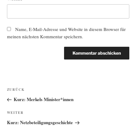
Name, E-Mail-Adresse und Website in diesem Browser für
meinen nächsten Kommentar speichern.
Beitragsnavigation
Vorheriger
ZURÜCK
Beitrag
Kurz: Merkels Minister*innen
Nächster
WEITER
Beitrag
Kurz: Netzbeteiligungsgeschichte