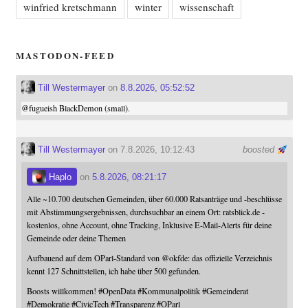
winfried kretschmann
winter
wissenschaft
MASTODON-FEED
Till Westermayer
on
8.8.2026, 05:52:52
@
fugueish
BlackDemon (small).
Till Westermayer
on 7.8.2026, 10:12:43
boosted
Haplo
on
5.8.2026, 08:21:17
Alle ~10.700 deutschen Gemeinden, über 60.000 Ratsanträge und -beschlüsse
mit Abstimmungsergebnissen, durchsuchbar an einem Ort: ratsblick.de -
kostenlos, ohne Account, ohne Tracking, Inklusive E-Mail-Alerts für deine
Gemeinde oder deine Themen
Aufbauend auf dem OParl-Standard von
@
okfde
: das offizielle Verzeichnis
kennt 127 Schnittstellen, ich habe über 500 gefunden.
Boosts willkommen!
#
OpenData
#
Kommunalpolitik
#
Gemeinderat
#
Demokratie
#
CivicTech
#
Transparenz
#
OParl