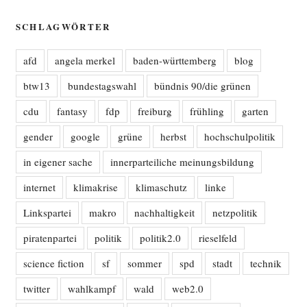
SCHLAGWÖRTER
afd
angela merkel
baden-württemberg
blog
btw13
bundestagswahl
bündnis 90/die grünen
cdu
fantasy
fdp
freiburg
frühling
garten
gender
google
grüne
herbst
hochschulpolitik
in eigener sache
innerparteiliche meinungsbildung
internet
klimakrise
klimaschutz
linke
Linkspartei
makro
nachhaltigkeit
netzpolitik
piratenpartei
politik
politik2.0
rieselfeld
science fiction
sf
sommer
spd
stadt
technik
twitter
wahlkampf
wald
web2.0