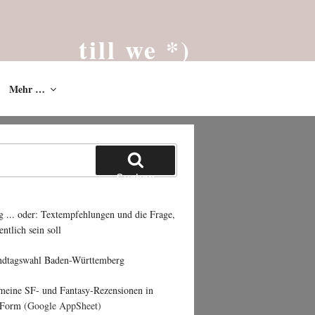
till we *)
Das Blog von Till Westermayer * 2002
Mehr …
Suchen
g ... oder: Textempfehlungen und die Frage,
entlich sein soll
ndtagswahl Baden-Württemberg
 meine SF- und Fantasy-Rezensionen in
 Form
(Google AppSheet)