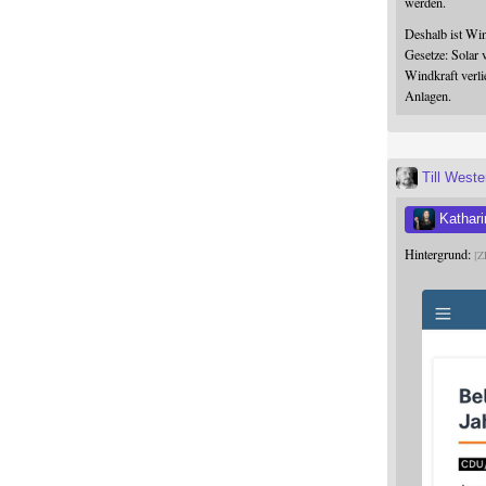
werden.
Deshalb ist Win
Gesetze: Solar 
Windkraft verli
Anlagen.
Till West
Kathari
Hintergrund:
Z