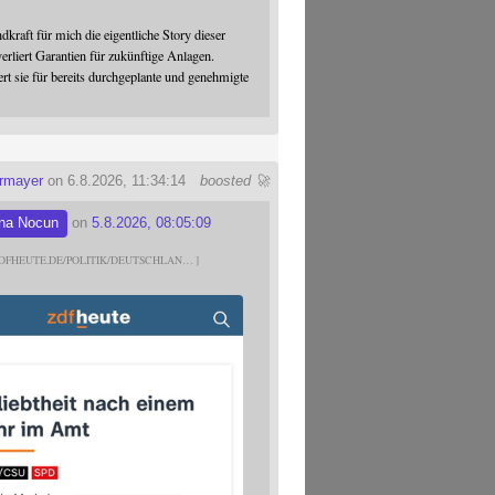
dkraft für mich die eigentliche Story dieser
verliert Garantien für zukünftige Anlagen.
ert sie für bereits durchgeplante und genehmigte
ermayer
on 6.8.2026, 11:34:14
boosted 🚀
na Nocun
on
5.8.2026, 08:05:09
DFHEUTE.DE/POLITIK/DEUTSCHLAN