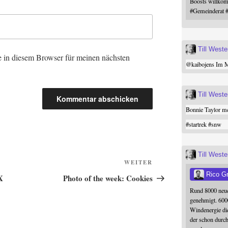
Boosts willk
#
Gemeinderat
Till West
 in diesem Browser für meinen nächsten
@
kaibojens
Im Mi
Till West
Bonnie Taylor me
#
startrek
#
snw
Till West
Nächster
WEITER
Beitrag
Rico G
X
Photo of the week: Cookies
Rund 8000 neue
genehmigt. 600
Windenergie die
der schon durc