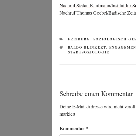
Nach­ruf Ste­fan Kaufmann/Institut für S
Nach­ruf Tho­mas Goebel/Badische Zeit
KATEGORIEN
FREIBURG
,
SOZIOLOGISCH GE
SCHLAGWÖRTER
BALDO BLINKERT
,
ENGAGEMEN
STADTSOZIOLOGIE
Schreibe einen Kommentar
Deine E-Mail-Adresse wird nicht veröffe
markiert
Kommentar
*