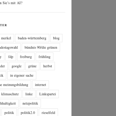
n Sie’s mit AI?
TER
a merkel
baden-württemberg
blog
ndestagswahl
bündnis 90/die grünen
sy
fdp
freiburg
frühling
nder
google
grüne
herbst
tik
in eigener sache
che meinungsbildung
internet
klimaschutz
linke
Linkspartei
hhaltigkeit
netzpolitik
politik
politik2.0
rieselfeld