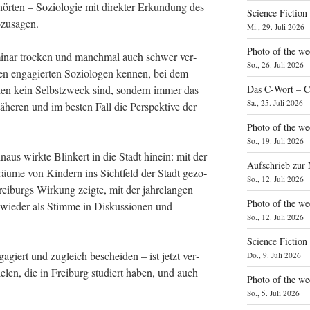
gehör­ten – Sozio­lo­gie mit direk­ter Erkun­dung des
Science Fiction
sozusagen.
Mi., 29. Juli 2026
Photo of the we
mi­nar tro­cken und manch­mal auch schwer ver­
So., 26. Juli 2026
inen enga­gier­ten Sozio­lo­gen ken­nen, bei dem
ho­den kein Selbst­zweck sind, son­dern immer das
Das C‑Wort – C
Sa., 25. Juli 2026
e­ren und im bes­ten Fall die Per­spek­ti­ve der
Photo of the we
So., 19. Juli 2026
­aus wirk­te Blin­kert in die Stadt hin­ein: mit der
Aufschrieb zur
räu­me von Kin­dern ins Sicht­feld der Stadt gezo­
So., 12. Juli 2026
i­burgs Wir­kung zeig­te, mit der jah­re­lan­gen
Photo of the w
wie­der als Stim­me in Dis­kus­sio­nen und
So., 12. Juli 2026
Science Fiction
ga­giert und zugleich beschei­den – ist jetzt ver­
Do., 9. Juli 2026
len, die in Frei­burg stu­diert haben, und auch
Photo of the we
So., 5. Juli 2026