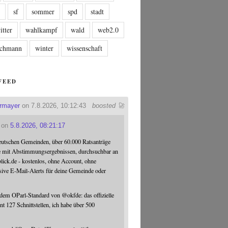
n
sf
sommer
spd
stadt
itter
wahlkampf
wald
web2.0
tschmann
winter
wissenschaft
FEED
ermayer
on 7.8.2026, 10:12:43
boosted 🚀
on
5.8.2026, 08:21:17
eutschen Gemeinden, über 60.000 Ratsanträge
e mit Abstimmungsergebnissen, durchsuchbar an
blick.de - kostenlos, ohne Account, ohne
sive E-Mail-Alerts für deine Gemeinde oder
 dem OParl-Standard von
@
okfde
: das offizielle
nt 127 Schnittstellen, ich habe über 500