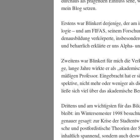
durch­aus als prä­gen­den Ein­fluss sehe, 
mein Blog setzen.
Ers­tens war Blin­kert der­je­ni­ge, der am 
lo­gie – und am FIFAS, sei­nem For­schungs­i
den­aus­bil­dung ver­kör­per­te, ins­be­son­de­r
und beharr­lich erklär­te er uns Alpha- u
Zwei­tens war Blin­kert für mich die Ver­k
ge, lan­ge Jah­re wirk­te er als „aka­de­mi
mä­ßi­gen Pro­fes­sor. Ein­ge­bracht hat er s
spek­ti­ve, nicht mehr oder weni­ger als d
lie­ße sich viel über das aka­de­mi­sche Ber
Drit­tens und am wich­tigs­ten für das Bil
bleibt: im Win­ter­se­mes­ter 1998 besuch­te
genau­er gesagt: zur Kri­se der Stadt­ent­wi
sche und post­for­dis­ti­sche Theo­rien de
inhalt­lich span­nend, son­dern auch des­w