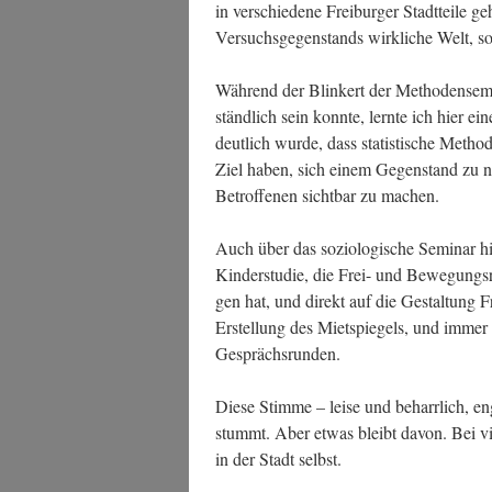
in ver­schie­de­ne Frei­bur­ger Stadt­tei­le 
Ver­suchs­ge­gen­stands wirk­li­che Welt, 
Wäh­rend der Blin­kert der Metho­den­se­
ständ­lich sein konn­te, lern­te ich hier e
deut­lich wur­de, dass sta­tis­ti­sche Met
Ziel haben, sich einem Gegen­stand zu näh
Betrof­fe­nen sicht­bar zu machen.
Auch über das sozio­lo­gi­sche Semi­nar hin
Kin­der­stu­die, die Frei- und Bewe­gungs­
gen hat, und direkt auf die Gestal­tung Fre
Erstel­lung des Miet­spie­gels, und immer 
Gesprächsrunden.
Die­se Stim­me – lei­se und beharr­lich, en
stummt. Aber etwas bleibt davon. Bei vie­
in der Stadt selbst.