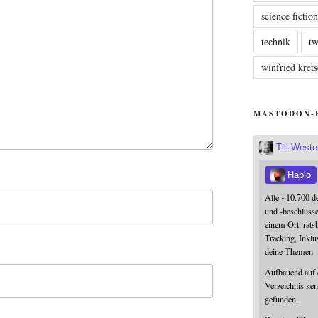
science fictio
technik
tw
winfried kre
MASTODON-
Till West
Haplo
Alle ~10.700 d
und -beschlüss
einem Ort: rats
Tracking, Inklu
deine Themen
Aufbauend auf
Verzeichnis ken
gefunden.