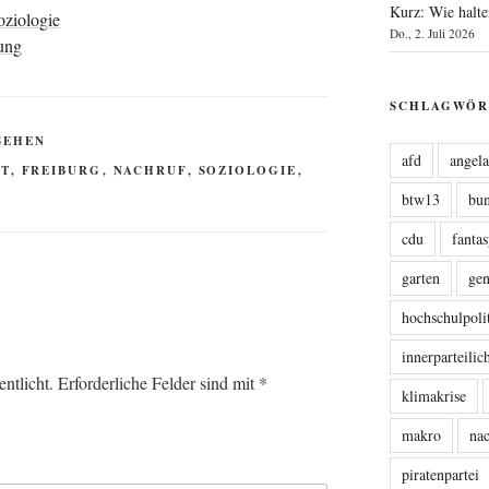
Kurz: Wie halte
oziologie
Do., 2. Juli 2026
ung
SCHLAGWÖR
SEHEN
afd
angel
T
,
FREIBURG
,
NACHRUF
,
SOZIOLOGIE
,
btw13
bu
cdu
fanta
garten
ge
hochschulpoli
innerparteili
ntlicht.
Erforderliche Felder sind mit
*
klimakrise
makro
nac
piratenpartei