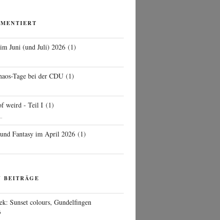
MMENTIERT
 im Juni (und Juli) 2026
(
1
)
d
haos-Tage bei der CDU
(
1
)
f weird - Teil I
(
1
)
..
 und Fantasy im April 2026
(
1
)
N BEITRÄGE
ek: Sunset colours, Gundelfingen
6