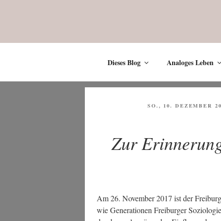
Zum
Inhalt
springen
Dieses Blog
Analoges Leben
VERÖFFENTLICHT
SO., 10. DEZEMBER 2
AM
Zur Erinnerung
Am 26. Novem­ber 2017 ist der Frei­bur­ge
wie Gene­ra­tio­nen Frei­bur­ger Sozio­lo­gi