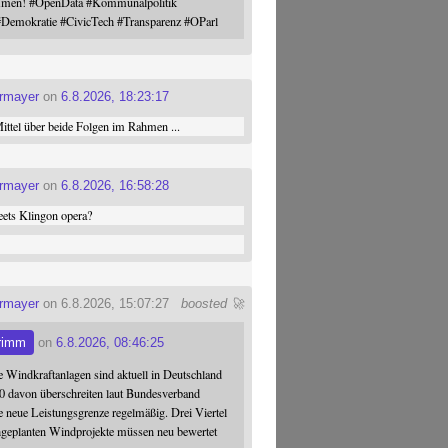
ommen!
#
OpenData
#
Kommunalpolitik
#
Demokratie
#
CivicTech
#
Transparenz
#
OParl
ermayer
on
6.8.2026, 18:23:17
ttel über beide Folgen im Rahmen ...
ermayer
on
6.8.2026, 16:58:28
ets Klingon opera?
ermayer
on 6.8.2026, 15:07:27
boosted 🚀
rimm
on
6.8.2026, 08:46:25
 Windkraftanlagen sind aktuell in Deutschland
0 davon überschreiten laut Bundesverband
 neue Leistungsgrenze regelmäßig. Drei Viertel
hgeplanten Windprojekte müssen neu bewertet