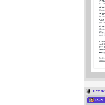
Till West
David 