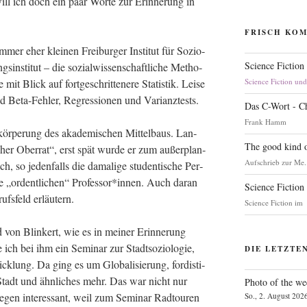
will ich doch ein paar Wor­te zur Erin­ne­rung in
FRISCH KO
immer eher klei­nen Frei­bur­ger Insti­tut für Sozio­
Science Fiction
n­sti­tut – die sozi­al­wis­sen­schaft­li­che Metho­
e mit Blick auf fort­ge­schrit­te­ne­re Sta­tis­tik. Lei­se
Science Fiction un
nd Beta-Feh­ler, Regres­sio­nen und Varianztests.
Das C-Wort - C
Frank Hamm
ör­pe­rung des aka­de­mi­schen Mit­tel­baus. Lan­
The good kind o
­scher Ober­rat“, erst spät wur­de er zum außer­plan­
Aufschrieb zur Me.
ich, so jeden­falls die dama­li­ge stu­den­ti­sche Per­
ie „ordent­li­chen“ Professor*innen. Auch dar­an
Science Fiction
ufs­feld erläutern.
Science Fiction im
d von Blin­kert, wie es in mei­ner Erin­ne­rung
 ich bei ihm ein Semi­nar zur Stadt­so­zio­lo­gie,
DIE LETZTE
ck­lung. Da ging es um Glo­ba­li­sie­rung, for­dis­ti­
r Stadt und ähn­li­ches mehr. Das war nicht nur
Photo of the we
e­gen inter­es­sant, weil zum Semi­nar Rad­tou­ren
So., 2. August 202