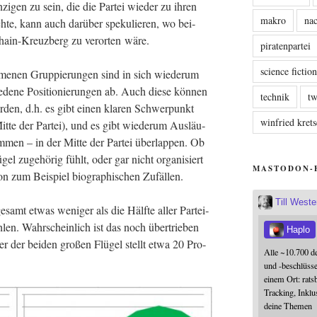
zi­gen zu sein, die die Par­tei wie­der zu ihren
makro
nac
te, kann auch dar­über spe­ku­lie­ren, wo bei­
s­hain-Kreuz­berg zu ver­or­ten wäre.
piratenpartei
science fictio
me­nen Grup­pie­run­gen sind in sich wie­der­um
de­ne Posi­tio­nie­run­gen ab. Auch die­se kön­nen
technik
tw
r­den, d.h. es gibt einen kla­ren Schwer­punkt
winfried kre
­te der Par­tei), und es gibt wie­der­um Aus­läu­
m­men – in der Mit­te der Par­tei über­lap­pen. Ob
l zuge­hö­rig fühlt, oder gar nicht orga­ni­siert
MASTODON-
 von zum Bei­spiel bio­gra­phi­schen Zufällen.
Till West
e­samt etwas weni­ger als die Hälf­te aller Par­tei­
h­len. Wahr­schein­lich ist das noch über­trie­ben
Haplo
der der bei­den gro­ßen Flü­gel stellt etwa 20 Pro­
Alle ~10.700 d
und -beschlüss
einem Ort: rats
Tracking, Inklu
deine Themen