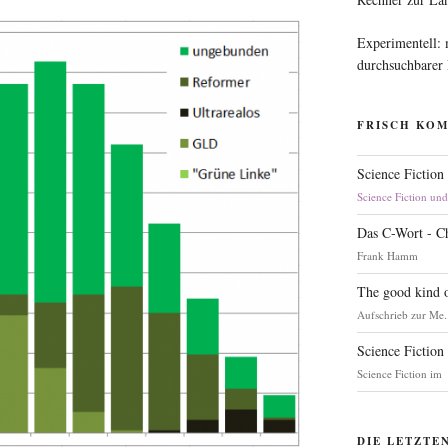
Experimentell:
durchsuchbarer
FRISCH KO
Science Fiction
Science Fiction un
Das C-Wort - C
Frank Hamm
The good kind o
Aufschrieb zur Me.
Science Fiction
Science Fiction im
DIE LETZTE