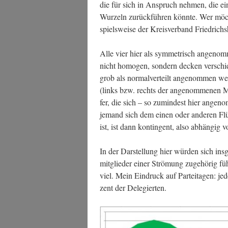
die für sich in Anspruch neh­men, die ein­
Wur­zeln zurück­füh­ren könn­te. Wer möch­
spiels­wei­se der Kreis­ver­band Fried­rich
Alle vier hier als sym­me­trisch ange­nom­
nicht homo­gen, son­dern decken ver­schie­
grob als nor­mal­ver­teilt ange­nom­men we
(links bzw. rechts der ange­nom­me­nen Mit
fer, die sich – so zumin­dest hier ange­no
jemand sich dem einen oder ande­ren Flü­ge
ist, ist dann kon­tin­gent, also abhän­gig
In der Dar­stel­lung hier wür­den sich ins­g
mit­glie­der einer Strö­mung zuge­hö­rig fü
viel. Mein Ein­druck auf Par­tei­ta­gen: je
zent der Delegierten.