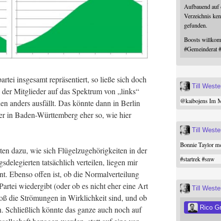
Aufbauend auf
Verzeichnis ken
gefunden.
Boosts willk
#
Gemeinderat
tei ins­ge­samt reprä­sen­tiert, so lie­ße sich doch
Till West
ung der Mit­glie­der auf das Spek­trum von „links“
@
kaibojens
Im Mi
­den anders aus­fällt. Das könn­te dann in Ber­lin
der in Baden-Würt­tem­berg eher so, wie hier
Till West
Bonnie Taylor me
 dazu, wie sich Flü­gel­zu­ge­hö­rig­kei­ten in der
#
startrek
#
snw
­de­le­gier­ten tat­säch­lich ver­tei­len, lie­gen mir
nt. Eben­so offen ist, ob die Nor­mal­ver­tei­lung
r Par­tei wie­der­gibt (oder ob es nicht eher eine Art
Till West
roß die Strö­mun­gen in Wirk­lich­keit sind, und ob
Rico G
. Schließ­lich könn­te das gan­ze auch noch auf