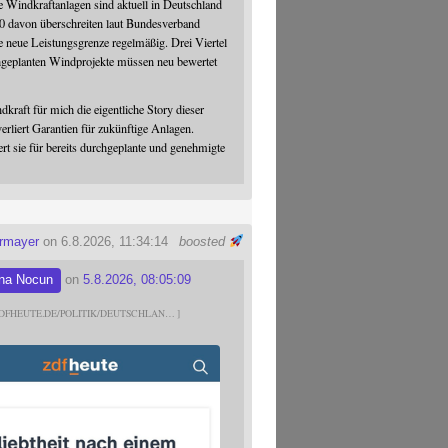
 Windkraftanlagen sind aktuell in Deutschland
0 davon überschreiten laut Bundesverband
 neue Leistungsgrenze regelmäßig. Drei Viertel
hgeplanten Windprojekte müssen neu bewertet
dkraft für mich die eigentliche Story dieser
verliert Garantien für zukünftige Anlagen.
ert sie für bereits durchgeplante und genehmigte
ermayer
on 6.8.2026, 11:34:14
boosted
na Nocun
on
5.8.2026, 08:05:09
DFHEUTE.DE/POLITIK/DEUTSCHLAN