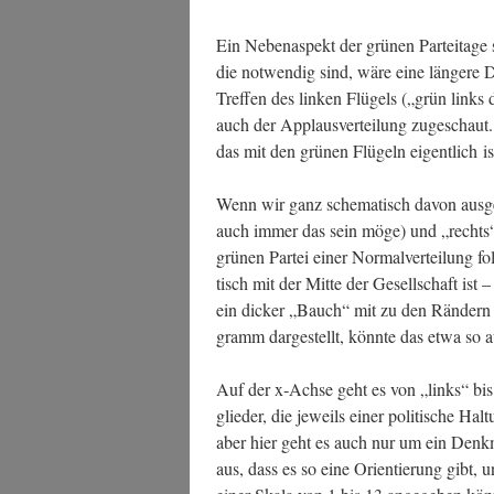
Ein Neben­aspekt der grü­nen Par­tei­ta­ge 
die not­wen­dig sind, wäre eine län­ge­re 
Tref­fen des lin­ken Flü­gels („grün links
auch der Applaus­ver­tei­lung zuge­schaut
das mit den grü­nen Flü­geln eigent­lich is
Wenn wir ganz sche­ma­tisch davon aus­ge­
auch immer das sein möge) und „rechts“ als
grü­nen Par­tei einer Nor­mal­ver­tei­lung f
tisch mit der Mit­te der Gesell­schaft ist –
ein dicker „Bauch“ mit zu den Rän­dern h
gramm dar­ge­stellt, könn­te das etwa so 
Auf der x‑Achse geht es von „links“ bis
glie­der, die jeweils einer poli­ti­sche Hal­
aber hier geht es auch nur um ein Denk­m
aus, dass es so eine Ori­en­tie­rung gibt, 