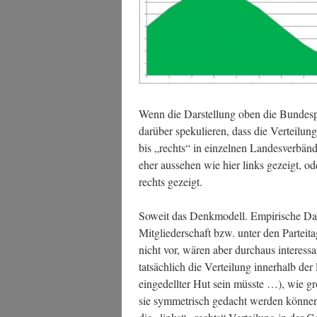
Wenn die Dar­stel­lung oben die Bun­des­par­
dar­über spe­ku­lie­ren, dass die Ver­tei­l
bis „rechts“ in ein­zel­nen Lan­des­ver­bän
eher aus­se­hen wie hier links gezeigt, o
rechts gezeigt.
Soweit das Denk­mo­dell. Empi­ri­sche Daten
Mit­glie­der­schaft bzw. unter den Par­tei­tags
nicht vor, wären aber durch­aus inter­es­sa
tat­säch­lich die Ver­tei­lung inner­halb de
ein­ge­dell­ter Hut sein müss­te …), wie g
sie sym­me­trisch gedacht wer­den kön­nen