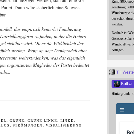
ell­schaft bezo­gen wer­den, statt auf eine vor­
Rund 8000 neue
der Par­tei. Dann wäre sicher­lich eine Schwer­
genehmigt. 600
Windenergie die
bar.
der schon durc
werden.
dell, das empi­risch kei­ner­lei Fun­die­rung
Deshalb ist Win
r­stel­lungs­form zu fin­den, in der die Hete­ro­
Gesetze: Solar 
­gel sicht­bar wird. Ob es die Wirk­lich­keit der
Windkraft verli
reff­lich strei­ten. Wenn an dem Denk­mo­dell aber
Anlagen.
r­es­sant, wei­ter­zu­den­ken, was das eigent­lich
n orga­ni­sier­ten Mit­glie­der der Par­tei bedeu­tet
ealos.
Till West
Kathari
Hintergrund:
Z
GEL
,
GRÜNE
,
GRÜNE LINKE
,
LINKE
,
ALOS
,
STRÖMUNGEN
,
VISUALISIERUNG