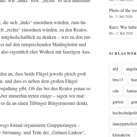
n­te, wie „links“ bzw. „rechts“ es sich inner­halb
Photo of the we
So., 5. Juli 2026
r, die sich „links“ ein­ord­nen wür­den, zum lin­
Kurz: Wie halte
ich „rechts“ ein­ord­nen wür­den, zu den Rea­los.
Do., 2. Juli 2026
 mit­glied­schaft­lich zu den­ken – wer zu den ent­
wer auf den ent­spre­chen­den Mai­ling­lis­ten und
 also eigent­lich eher Wol­ken mit fase­ri­gen Aus­
SCHLAGWÖR
afd
angel
­den an, dass bei­de Flü­gel jeweils gleich groß
btw13
bu
aben, und dass es neben dem gro­ßen Flü­gel
e Abspal­tung gibt. Ob das bei den Rea­los genau so
cdu
fanta
 Aber immer­hin tre­ten eini­ge – sagen wir mal:
garten
ge
 wer da an einen Tübin­ger Bür­ger­meis­ter denkt,
hochschulpoli
innerparteili
egs for­mal orga­ni­sier­te Grup­pie­run­gen –
­te Strö­mung, und Tei­le der „Grü­nen Lin­ken“,
klimakrise