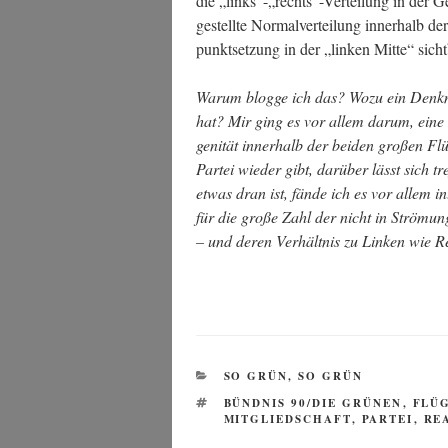
die „links“-„rechts“-Verteilung in der Ges
ge­stell­te Nor­mal­ver­tei­lung inner­halb 
punkt­set­zung in der „lin­ken Mit­te“ sicht
War­um blog­ge ich das? Wozu ein Denk­mo­
hat? Mir ging es vor allem dar­um, eine Da
ge­ni­tät inner­halb der bei­den gro­ßen Flü
Par­tei wie­der gibt, dar­über lässt sich t
etwas dran ist, fän­de ich es vor allem inte
für die gro­ße Zahl der nicht in Strö­mun­ge
– und deren Ver­hält­nis zu Lin­ken wie R
KATEGORIEN
SO GRÜN, SO GRÜN
SCHLAGWÖRTER
BÜNDNIS 90/DIE GRÜNEN
,
FLÜ
MITGLIEDSCHAFT
,
PARTEI
,
RE