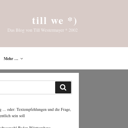
till we *)
Das Blog von Till Westermayer * 2002
Mehr …
Suchen
g ... oder: Textempfehlungen und die Frage,
entlich sein soll
ndtagswahl Baden-Württemberg