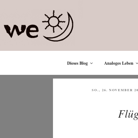
Zum
Inhalt
springen
Dieses Blog
Analoges Leben
VERÖFFENTLICHT
SO., 26. NOVEMBER 2
AM
Flüg