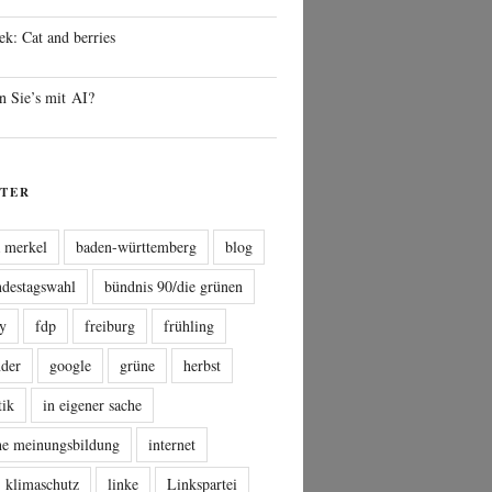
ek: Cat and berries
n Sie’s mit AI?
TER
a merkel
baden-württemberg
blog
ndestagswahl
bündnis 90/die grünen
sy
fdp
freiburg
frühling
nder
google
grüne
herbst
tik
in eigener sache
che meinungsbildung
internet
klimaschutz
linke
Linkspartei