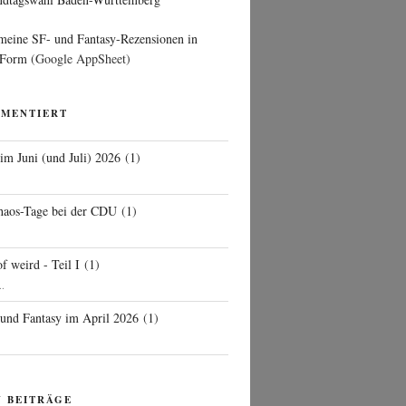
 meine SF- und Fantasy-Rezensionen in
 Form
(Google AppSheet)
MMENTIERT
 im Juni (und Juli) 2026
(
1
)
d
haos-Tage bei der CDU
(
1
)
f weird - Teil I
(
1
)
..
 und Fantasy im April 2026
(
1
)
N BEITRÄGE