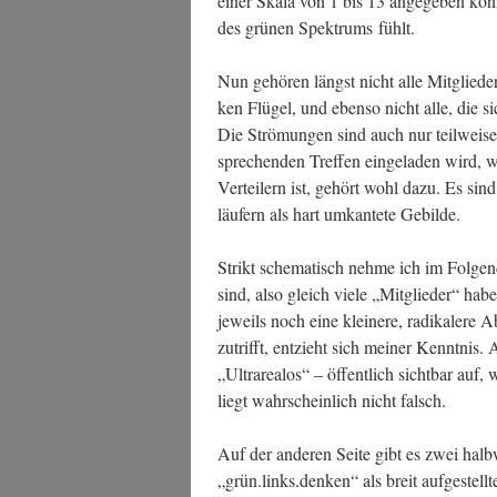
einer Ska­la von 1 bis 13 ange­ge­ben kön
des grü­nen Spek­trums fühlt.
Nun gehö­ren längst nicht alle Mit­glie­de
ken Flü­gel, und eben­so nicht alle, die s
Die Strö­mun­gen sind auch nur teil­wei­se
spre­chen­den Tref­fen ein­ge­la­den wird, 
Ver­tei­lern ist, gehört wohl dazu. Es sind
läu­fern als hart umkan­te­te Gebilde.
Strikt sche­ma­tisch neh­me ich im Fol­gen
sind, also gleich vie­le „Mit­glie­der“ h
jeweils noch eine klei­ne­re, radi­ka­le­r
zutrifft, ent­zieht sich mei­ner Kennt­nis.
„Ultrarea­los“ – öffent­lich sicht­bar auf,
liegt wahr­schein­lich nicht falsch.
Auf der ande­ren Sei­te gibt es zwei halb­w
„grün.links.denken“ als breit auf­ge­stell