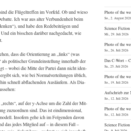
sind die Flü­gel­tref­fen im Vor­feld. Ob und wie­so
Photo of the we
Debat­te. Ich war aus alter Ver­bun­den­heit beim
So., 2. August 202
 den­ken“), und habe den Rede­bei­trä­gen und
Science Fiction
. Und ein biss­chen dar­über nach­ge­dacht, wie
Mi., 29. Juli 2026
t.
Photo of the we
So., 26. Juli 2026
hen, dass die Ori­en­tie­rung an „links“ (was
Das C‑Wort – C
 poli­ti­scher Grund­ein­stel­lung inner­halb der
Sa., 25. Juli 2026
olgt – wobei die Mit­te der Par­tei dann nicht iden­
 ergibt sich, wie bei Nor­mal­ver­tei­lun­gen üblich,
Photo of the we
in schnell abfla­chen­den Aus­läu­fern. Als Dia­
So., 19. Juli 2026
aussehen:
Aufschrieb zur
So., 12. Juli 2026
 „rechts“, auf der y‑Achse um die Zahl der Mit­
Photo of the w
tung zuzu­ord­nen sind. Das ist ein­di­men­sio­nal,
So., 12. Juli 2026
o­dell. Inso­fern gehe ich im Fol­gen­den davon
und das jedes Mit­glied auf – in die­sem Fall –
Science Fiction
Do., 9. Juli 2026