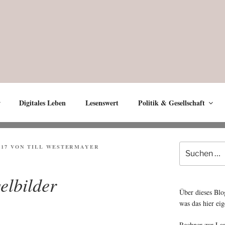
Digitales Leben
Lesenswert
Politik & Gesellschaft
Suche
017
VON
TILL WESTERMAYER
nach:
elbilder
Über dieses Blo
was das hier eig
Rechner zur La