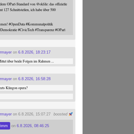
 dem OParl-Standard von
@
okfde
: das offizielle
nt 127 Schnittstellen, ich habe über 500
ommen!
#
OpenData
#
Kommunalpolitik
#
Demokratie
#
CivicTech
#
Transparenz
#
OParl
ermayer
on
6.8.2026, 18:23:17
ttel über beide Folgen im Rahmen ...
ermayer
on
6.8.2026, 16:58:28
ets Klingon opera?
ermayer
on 6.8.2026, 15:07:27
boosted
rimm
on
6.8.2026, 08:46:25