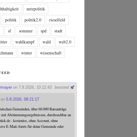
hhaltigkeit
netzpolitik
politik
politik2.0
rieselfeld
n
sf
sommer
spd
stadt
itter
wahlkampf
wald
web2.0
tschmann
winter
wissenschaft
FEED
ermayer
on 7.8.2026, 10:12:43
boosted
on
5.8.2026, 08:21:17
eutschen Gemeinden, über 60.000 Ratsanträge
e mit Abstimmungsergebnissen, durchsuchbar an
blick.de - kostenlos, ohne Account, ohne
sive E-Mail-Alerts für deine Gemeinde oder