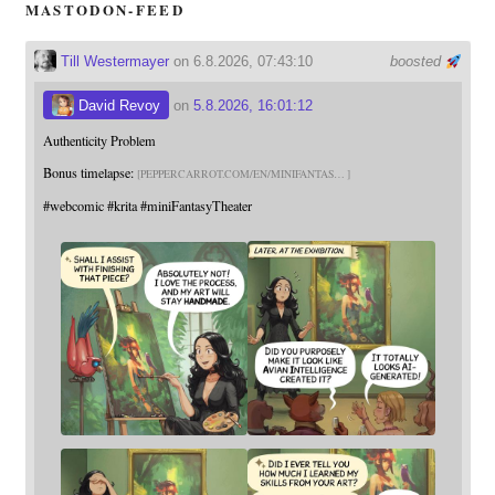
MASTODON-FEED
Till Westermayer
on 6.8.2026, 07:43:10
boosted
David Revoy
on
5.8.2026, 16:01:12
Authenticity Problem
Bonus timelapse:
PEPPERCARROT.COM/EN/MINIFANTAS
#
webcomic
#
krita
#
miniFantasyTheater