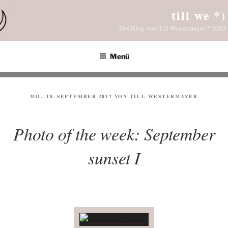
Zum
till we *)
Inhalt
Das Blog von Till Westermayer * 2002
springen
Menü
VERÖFFENTLICHT
MO., 18. SEPTEMBER 2017
VON
TILL WESTERMAYER
AM
Photo of the week: September
sunset I