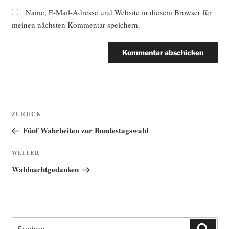
Name, E-Mail-Adresse und Website in diesem Browser für
meinen nächsten Kommentar speichern.
Beitragsnavigation
Vorheriger
ZURÜCK
Beitrag
Fünf Wahrheiten zur Bundestagswahl
Nächster
WEITER
Beitrag
Wahlnachtgedanken
Suche
Such