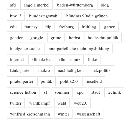
afd
angela merkel
baden-württemberg
blog
btw13
bundestagswahl
bündnis 90/die grünen
cdu
fantasy
fdp
freiburg
frühling
garten
gender
google
grüne
herbst
hochschulpolitik
in eigener sache
innerparteiliche meinungsbildung
internet
klimakrise
klimaschutz
linke
Linkspartei
makro
nachhaltigkeit
netzpolitik
piratenpartei
politik
politik2.0
rieselfeld
science fiction
sf
sommer
spd
stadt
technik
twitter
wahlkampf
wald
web2.0
winfried kretschmann
winter
wissenschaft