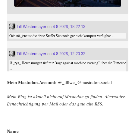
Till Westermayer
on
4.8.2026, 18:22:13
Och nö, jetzt ist die dritte Staffel Silo noch gar nicht komplett verfügbar ...
Till Westermayer
on
4.8.2026, 12:20:32
@
_rya_
Heute morgen lief mir "rage against machine learning" über die Timeline
...
Mein Mast­o­don-Account:
@_tillwe_@mastodon.social
Mein Blog ist aktu­ell nicht auf Mast­o­don zu fin­den. Alter­na­ti­ve:
Benach­rich­ti­gung per Mail oder das gute alte
RSS
.
Name