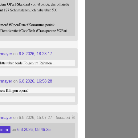
 dem OParl-Standard von
@
okfde
: das offizielle
nt 127 Schnittstellen, ich habe über 500
ommen!
#
OpenData
#
Kommunalpolitik
#
Demokratie
#
CivicTech
#
Transparenz
#
OParl
ermayer
on
6.8.2026, 18:23:17
ttel über beide Folgen im Rahmen ...
ermayer
on
6.8.2026, 16:58:28
ets Klingon opera?
ermayer
on 6.8.2026, 15:07:27
boosted 🚀
rimm
on
6.8.2026, 08:46:25