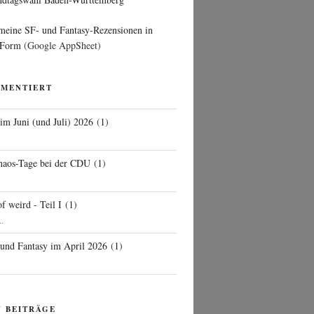
 meine SF- und Fantasy-Rezensionen in
 Form
(Google AppSheet)
MMENTIERT
 im Juni (und Juli) 2026
(
1
)
d
haos-Tage bei der CDU
(
1
)
f weird - Teil I
(
1
)
..
 und Fantasy im April 2026
(
1
)
N BEITRÄGE