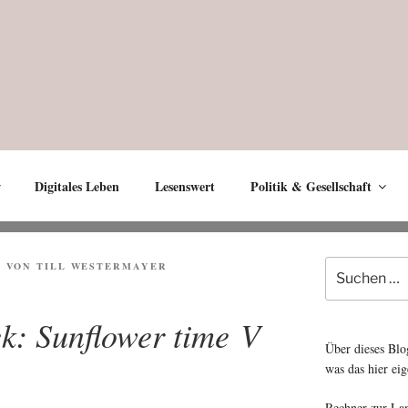
Digitales Leben
Lesenswert
Politik & Gesellschaft
Suche
7
VON
TILL WESTERMAYER
nach:
ek: Sunflower time V
Über dieses Blo
was das hier eig
Rechner zur La