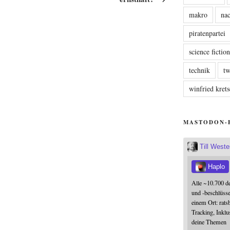
makro
nac
piratenpartei
science fictio
technik
tw
winfried kre
MASTODON-
Till West
Haplo
Alle ~10.700 d
und -beschlüss
einem Ort: rats
Tracking, Inklu
deine Themen