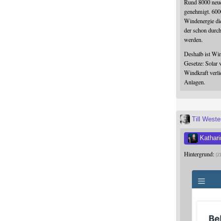
Rund 8000 neue
genehmigt. 600
Windenergie die
der schon durc
werden.
Deshalb ist Win
Gesetze: Solar 
Windkraft verli
Anlagen.
Till West
Kathari
Hintergrund:
Z