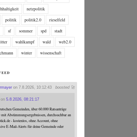
hhaltigkeit
netzpolitik
politik
politik2.0
rieselfeld
n
sf
sommer
spd
stadt
itter
wahlkampf
wald
web2.0
tschmann
winter
wissenschaft
FEED
ermayer
on 7.8.2026, 10:12:43
boosted 🚀
on
5.8.2026, 08:21:17
eutschen Gemeinden, über 60.000 Ratsanträge
e mit Abstimmungsergebnissen, durchsuchbar an
blick.de - kostenlos, ohne Account, ohne
sive E-Mail-Alerts für deine Gemeinde oder