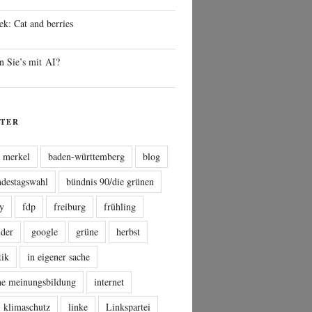
ek: Cat and berries
n Sie’s mit AI?
TER
a merkel
baden-württemberg
blog
ndestagswahl
bündnis 90/die grünen
sy
fdp
freiburg
frühling
nder
google
grüne
herbst
tik
in eigener sache
che meinungsbildung
internet
klimaschutz
linke
Linkspartei