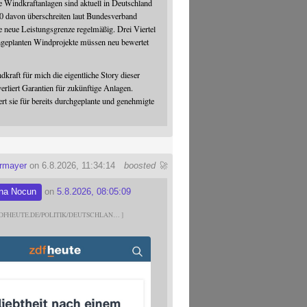
 Windkraftanlagen sind aktuell in Deutschland
0 davon überschreiten laut Bundesverband
 neue Leistungsgrenze regelmäßig. Drei Viertel
hgeplanten Windprojekte müssen neu bewertet
dkraft für mich die eigentliche Story dieser
verliert Garantien für zukünftige Anlagen.
ert sie für bereits durchgeplante und genehmigte
ermayer
on 6.8.2026, 11:34:14
boosted 🚀
na Nocun
on
5.8.2026, 08:05:09
DFHEUTE.DE/POLITIK/DEUTSCHLAN