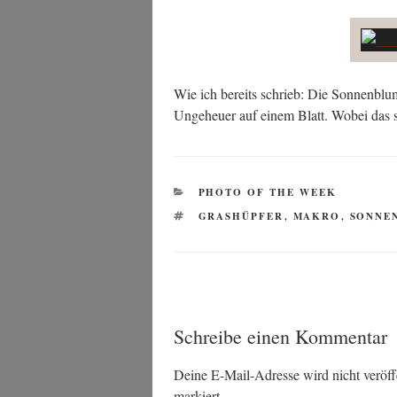
Wie ich bereits schrieb: Die Son­nen­blu
Unge­heu­er auf einem Blatt. Wobei das so
KATEGORIEN
PHOTO OF THE WEEK
SCHLAGWÖRTER
GRASHÜPFER
,
MAKRO
,
SONNE
Schreibe einen Kommentar
Deine E-Mail-Adresse wird nicht veröffe
markiert