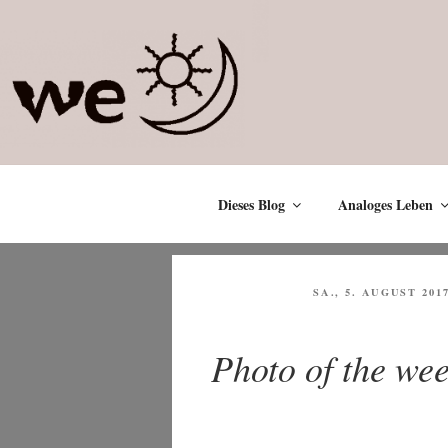
Zum
Inhalt
springen
Dieses Blog
Analoges Leben
VERÖFFENTLICHT
SA., 5. AUGUST 201
AM
Photo of the we