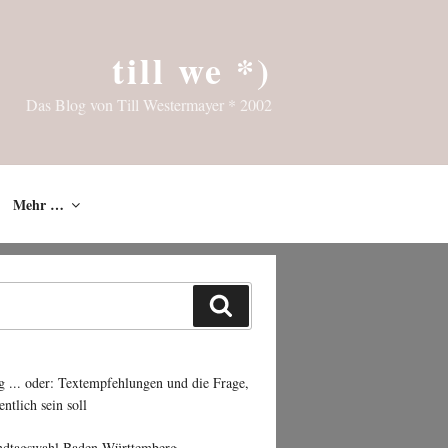
till we *)
Das Blog von Till Westermayer * 2002
Mehr …
Suchen
g ... oder: Textempfehlungen und die Frage,
entlich sein soll
ndtagswahl Baden-Württemberg