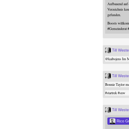
Aufbauend auf
Verzeichnis ken
gefunden.
Boosts willk
#
Gemeinderat
Till West
@
kaibojens
Im Mi
Till West
Bonnie Taylor me
#
startrek
#
snw
Till West
Rico G