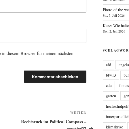
Photo of the we
So., 5. Juli 2026
Kurz: Wie halte
Do., 2. Juli 2026
SCHLAGWÖR
 in diesem Browser für meinen nächsten
afd
angel
btw13
bu
cdu
fanta
garten
ge
hochschulpoli
Nächster
WEITER
innerparteili
Beitrag
Rechtsruck im Political Compass –
klimakrise
ernsthaft?