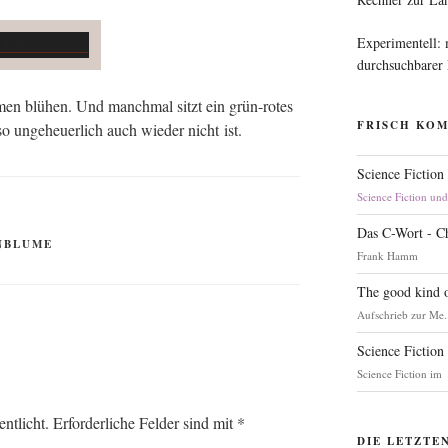
Experimentell:
durchsuchbarer
­men blü­hen. Und manch­mal sitzt ein grün-rotes
FRISCH KO
 unge­heu­er­lich auch wie­der nicht ist.
Science Fiction
Science Fiction un
Das C-Wort - C
NBLUME
Frank Hamm
The good kind o
Aufschrieb zur Me.
Science Fiction
Science Fiction im
ntlicht.
Erforderliche Felder sind mit
*
DIE LETZTE