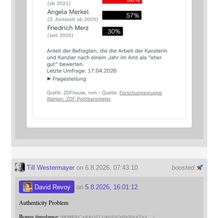
Till Westermayer
on 6.8.2026, 07:43:10
boosted
David Revoy
on
5.8.2026, 16:01:12
Authenticity Problem
Bonus timelapse:
PEPPERCARROT.COM/EN/MINIFANTAS