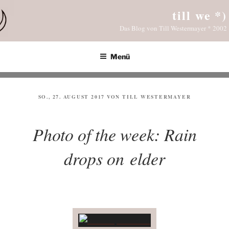
Zum
till we *)
Inhalt
Das Blog von Till Westermayer * 2002
springen
Menü
VERÖFFENTLICHT
SO., 27. AUGUST 2017
VON
TILL WESTERMAYER
AM
Photo of the week: Rain
drops on elder