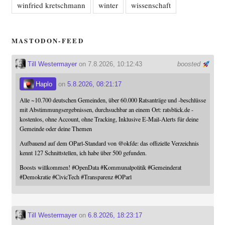
winfried kretschmann
winter
wissenschaft
MASTODON-FEED
Till Westermayer
on 7.8.2026, 10:12:43
boosted
Haplo
on
5.8.2026, 08:21:17
Alle ~10.700 deutschen Gemeinden, über 60.000 Ratsanträge und -beschlüsse
mit Abstimmungsergebnissen, durchsuchbar an einem Ort: ratsblick.de -
kostenlos, ohne Account, ohne Tracking, Inklusive E-Mail-Alerts für deine
Gemeinde oder deine Themen
Aufbauend auf dem OParl-Standard von
@
okfde
: das offizielle Verzeichnis
kennt 127 Schnittstellen, ich habe über 500 gefunden.
Boosts willkommen!
#
OpenData
#
Kommunalpolitik
#
Gemeinderat
#
Demokratie
#
CivicTech
#
Transparenz
#
OParl
Till Westermayer
on
6.8.2026, 18:23:17