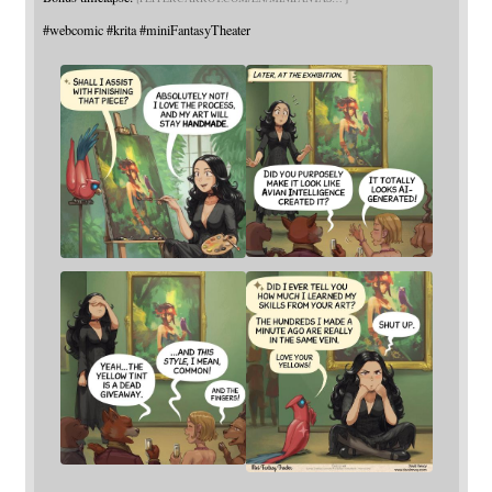
#
webcomic
#
krita
#
miniFantasyTheater