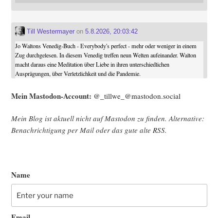
Till Westermayer
on
5.8.2026, 20:03:42
Jo Waltons Venedig-Buch - Everybody's perfect - mehr oder weniger in einem
Zug durchgelesen. In diesem Venedig treffen neun Welten aufeinander. Walton
macht daraus eine Meditation über Liebe in ihren unterschiedlichen
Ausprägungen, über Verletzlichkeit und die Pandemie.
Mein Mast­o­don-Account:
@_tillwe_@mastodon.social
Mein Blog ist aktu­ell nicht auf Mast­o­don zu fin­den. Alter­na­ti­ve:
Benach­rich­ti­gung per Mail oder das gute alte
RSS
.
Name
Email