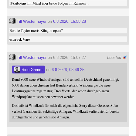
@
kaibojens
Im Mittel über beide Folgen im Rahmen ...
Till Westermayer
on
6.8.2026, 16:58:28
Bonnie Taylor meets Klingon opera?
#
startrek
#
snw
Till Westermayer
on 6.8.2026, 15:07:27
boosted
Rico Grimm
on
6.8.2026, 08:46:25
Rund 8000 neue Windkraftanlagen sind aktuell in Deutschland genehmigt.
6000 davon überschreiten laut Bundesverband Windenergie die neue
Leistungsgrenze regelmäßig. Drei Viertel der schon durchgeplanten
Windprojekte müssen neu bewertet werden.
Deshalb ist Windkraft für mich die eigentliche Story dieser Gesetze: Solar
verliert Garantien für zukünftige Anlagen. Windkraft verliert sie für bereits
durchgeplante und genehmigte Anlagen.