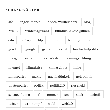
SCHLAGWÖRTER
afd
angela merkel
baden-württemberg
blog
btw13
bundestagswahl
bündnis 90/die grünen
cdu
fantasy
fdp
freiburg
frühling
garten
gender
google
grüne
herbst
hochschulpolitik
in eigener sache
innerparteiliche meinungsbildung
internet
klimakrise
klimaschutz
linke
Linkspartei
makro
nachhaltigkeit
netzpolitik
piratenpartei
politik
politik2.0
rieselfeld
science fiction
sf
sommer
spd
stadt
technik
twitter
wahlkampf
wald
web2.0