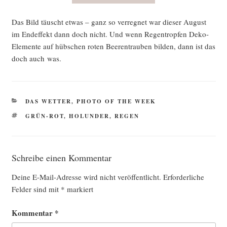
Das Bild täuscht etwas – ganz so ver­reg­net war die­ser August
im End­ef­fekt dann doch nicht. Und wenn Regen­trop­fen Deko-
Ele­men­te auf hüb­schen roten Bee­ren­trau­ben bil­den, dann ist das
doch auch was.
KATEGORIEN
DAS WETTER
,
PHOTO OF THE WEEK
SCHLAGWÖRTER
GRÜN-ROT
,
HOLUNDER
,
REGEN
Schreibe einen Kommentar
Deine E-Mail-Adresse wird nicht veröffentlicht.
Erforderliche
Felder sind mit
*
markiert
Kommentar
*