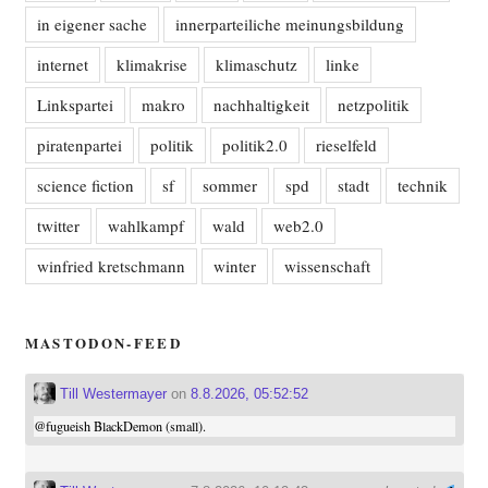
in eigener sache
innerparteiliche meinungsbildung
internet
klimakrise
klimaschutz
linke
Linkspartei
makro
nachhaltigkeit
netzpolitik
piratenpartei
politik
politik2.0
rieselfeld
science fiction
sf
sommer
spd
stadt
technik
twitter
wahlkampf
wald
web2.0
winfried kretschmann
winter
wissenschaft
MASTODON-FEED
Till Westermayer
on
8.8.2026, 05:52:52
@
fugueish
BlackDemon (small).