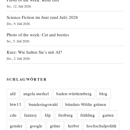
So., 12. Juli 2026
Science Fiction im Juni (und Juli) 2026
Do., 9. Juli 2026
Photo of the week: Cat and berries
So., 5. Juli 2026
Kurz: Wie halten Sie’s mit AI?
Do., 2. Juli 2026
SCHLAGWÖRTER
afd
angela merkel
baden-württemberg
blog
btw13
bundestagswahl
bündnis 90/die grünen
cdu
fantasy
fdp
freiburg
frühling
garten
gender
google
grüne
herbst
hochschulpolitik