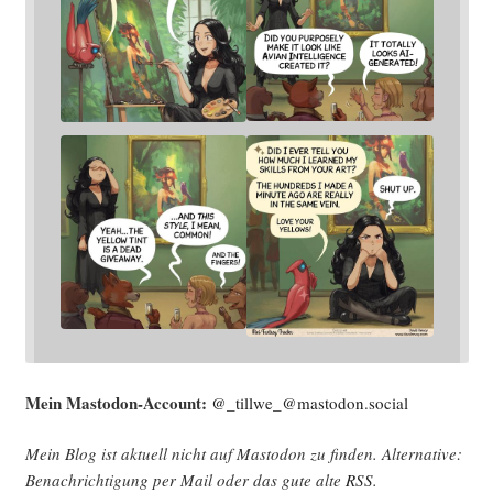
Mein Mast­o­don-Account:
@_tillwe_@mastodon.social
Mein Blog ist aktu­ell nicht auf Mast­o­don zu fin­den. Alter­na­ti­ve:
Benach­rich­ti­gung per Mail oder das gute alte
RSS
.