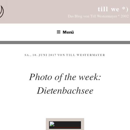
Zum
till we *)
Inhalt
Das Blog von Till Westermayer * 2002
springen
Menü
VERÖFFENTLICHT
SA., 10. JUNI 2017
VON
TILL WESTERMAYER
AM
Photo of the week:
Dietenbachsee