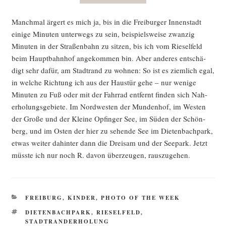
Manch­mal ärgert es mich ja, bis in die Frei­bur­ger Innen­stadt
eini­ge Minu­ten unter­wegs zu sein, bei­spiels­wei­se zwan­zig
Minu­ten in der Stra­ßen­bahn zu sit­zen, bis ich vom Rie­sel­feld
beim Haupt­bahn­hof ange­kom­men bin. Aber ande­res ent­schä­
digt sehr dafür, am Stadt­rand zu woh­nen: So ist es ziem­lich egal,
in wel­che Rich­tung ich aus der Haus­tür gehe – nur weni­ge
Minu­ten zu Fuß oder mit der Fahr­rad ent­fernt fin­den sich Nah­
erho­lungs­ge­bie­te. Im Nord­wes­ten der Mun­den­hof, im Wes­ten
der Gro­ße und der Klei­ne Opfin­ger See, im Süden der Schön­
berg, und im Osten der hier zu sehen­de See im Die­ten­bach­park,
etwas wei­ter dahin­ter dann die Drei­sam und der See­park. Jetzt
müss­te ich nur noch R. davon über­zeu­gen, rauszugehen.
KATEGORIEN
FREIBURG
,
KINDER
,
PHOTO OF THE WEEK
SCHLAGWÖRTER
DIETENBACHPARK
,
RIESELFELD
,
STADTRANDERHOLUNG