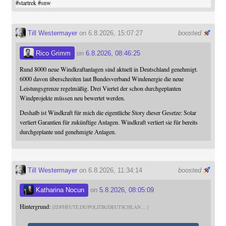
#
startrek
#
snw
Till Westermayer
on 6.8.2026, 15:07:27
boosted
Rico Grimm
on
6.8.2026, 08:46:25
Rund 8000 neue Windkraftanlagen sind aktuell in Deutschland genehmigt.
6000 davon überschreiten laut Bundesverband Windenergie die neue
Leistungsgrenze regelmäßig. Drei Viertel der schon durchgeplanten
Windprojekte müssen neu bewertet werden.
Deshalb ist Windkraft für mich die eigentliche Story dieser Gesetze: Solar
verliert Garantien für zukünftige Anlagen. Windkraft verliert sie für bereits
durchgeplante und genehmigte Anlagen.
Till Westermayer
on 6.8.2026, 11:34:14
boosted
Katharina Nocun
on
5.8.2026, 08:05:09
Hintergrund:
ZDFHEUTE.DE/POLITIK/DEUTSCHLAN