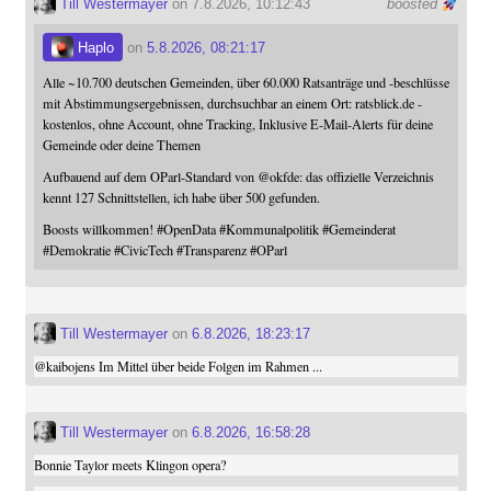
Till Westermayer
on 7.8.2026, 10:12:43
boosted
Haplo
on
5.8.2026, 08:21:17
Alle ~10.700 deutschen Gemeinden, über 60.000 Ratsanträge und -beschlüsse
mit Abstimmungsergebnissen, durchsuchbar an einem Ort: ratsblick.de -
kostenlos, ohne Account, ohne Tracking, Inklusive E-Mail-Alerts für deine
Gemeinde oder deine Themen
Aufbauend auf dem OParl-Standard von
@
okfde
: das offizielle Verzeichnis
kennt 127 Schnittstellen, ich habe über 500 gefunden.
Boosts willkommen!
#
OpenData
#
Kommunalpolitik
#
Gemeinderat
#
Demokratie
#
CivicTech
#
Transparenz
#
OParl
Till Westermayer
on
6.8.2026, 18:23:17
@
kaibojens
Im Mittel über beide Folgen im Rahmen ...
Till Westermayer
on
6.8.2026, 16:58:28
Bonnie Taylor meets Klingon opera?