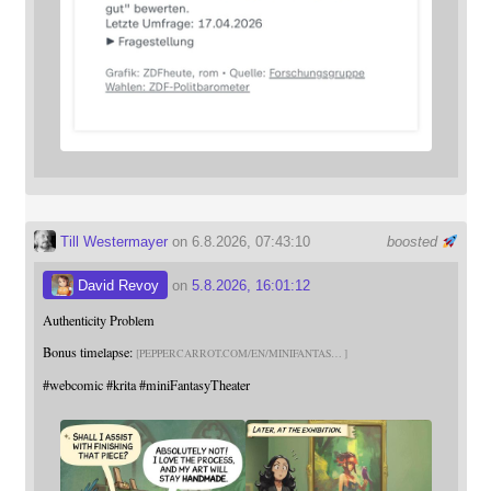
Till Westermayer
on 6.8.2026, 07:43:10
boosted
David Revoy
on
5.8.2026, 16:01:12
Authenticity Problem
Bonus timelapse:
PEPPERCARROT.COM/EN/MINIFANTAS
#
webcomic
#
krita
#
miniFantasyTheater