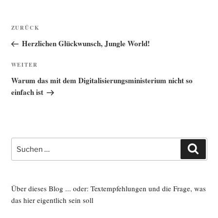
Beitragsnavigation
Vorheriger
ZURÜCK
Beitrag
Herzlichen Glückwunsch, Jungle World!
Nächster
WEITER
Beitrag
Warum das mit dem Digitalisierungsministerium nicht so
einfach ist
Suche
Such
nach:
Über dieses Blog ... oder: Textempfehlungen und die Frage, was
das hier eigentlich sein soll