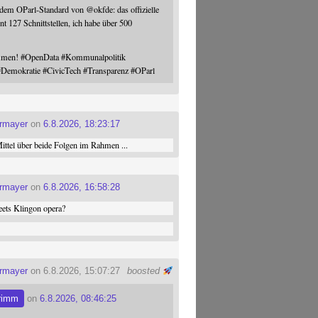
 dem OParl-Standard von
@
okfde
: das offizielle
nt 127 Schnittstellen, ich habe über 500
ommen!
#
OpenData
#
Kommunalpolitik
#
Demokratie
#
CivicTech
#
Transparenz
#
OParl
ermayer
on
6.8.2026, 18:23:17
ttel über beide Folgen im Rahmen ...
ermayer
on
6.8.2026, 16:58:28
ets Klingon opera?
ermayer
on 6.8.2026, 15:07:27
boosted
rimm
on
6.8.2026, 08:46:25