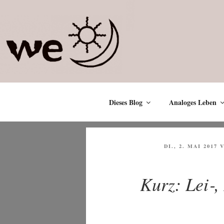
Zum
Inhalt
springen
Dieses Blog
Analoges Leben
VERÖFFENTLICH
DI., 2. MAI 2017
V
AM
Kurz: Lei‑, 