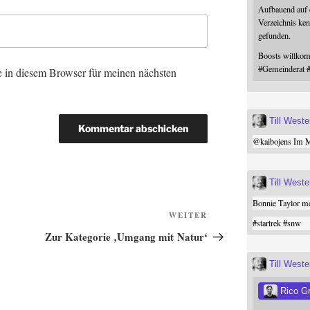
Aufbauend auf
Verzeichnis ken
gefunden.
Boosts willk
#
Gemeinderat
 in diesem Browser für meinen nächsten
Till West
@
kaibojens
Im Mi
Till West
Bonnie Taylor me
Nächster
WEITER
#
startrek
#
snw
Beitrag
Zur Kategorie ‚Umgang mit Natur‘
Till West
Rico G