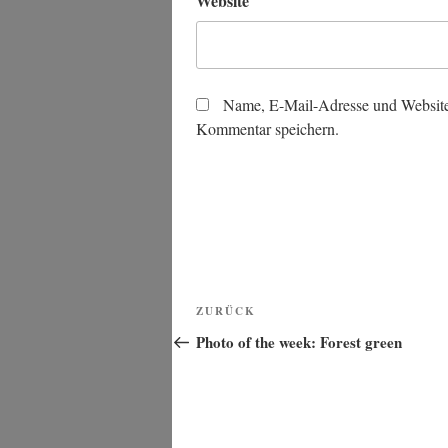
Website
Name, E-Mail-Adresse und Website
Kommentar speichern.
Beitragsnavigation
Vorheriger
ZURÜCK
Beitrag
Photo of the week: Forest green