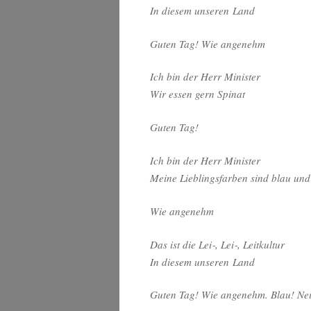
In die­sem unse­ren Land
Guten Tag! Wie angenehm
Ich bin der Herr Minister
Wir essen gern Spinat
Guten Tag!
Ich bin der Herr Minister
Mei­ne Lieb­lings­far­ben sind blau un
Wie ange­nehm
Das ist die Lei‑, Lei‑, Leitkultur
In die­sem unse­ren Land
Guten Tag! Wie ange­nehm. Blau! Nei