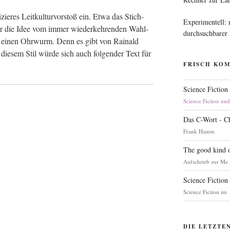
ie­res Leit­kul­tur­vor­stoß ein. Etwa das Stich­
Experimentell:
Oder die Idee vom immer wie­der­keh­ren­den Wahl­
durchsuchbarer
h einen Ohr­wurm. Denn es gibt von Rai­nald
n die­sem Stil wür­de sich auch fol­gen­der Text für
FRISCH KO
Science Fiction
Science Fiction un
Das C-Wort - C
Frank Hamm
The good kind o
Aufschrieb zur Me.
Science Fiction
Science Fiction im
DIE LETZTE