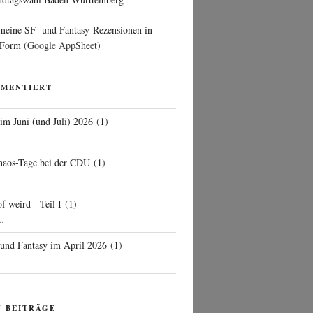
 meine SF- und Fantasy-Rezensionen in
 Form
(Google AppSheet)
MMENTIERT
 im Juni (und Juli) 2026
(
1
)
d
haos-Tage bei der CDU
(
1
)
f weird - Teil I
(
1
)
..
 und Fantasy im April 2026
(
1
)
N BEITRÄGE