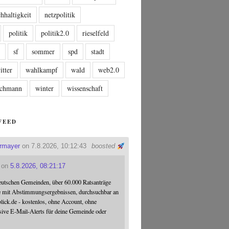
hhaltigkeit
netzpolitik
politik
politik2.0
rieselfeld
n
sf
sommer
spd
stadt
itter
wahlkampf
wald
web2.0
tschmann
winter
wissenschaft
FEED
ermayer
on 7.8.2026, 10:12:43
boosted
on
5.8.2026, 08:21:17
eutschen Gemeinden, über 60.000 Ratsanträge
e mit Abstimmungsergebnissen, durchsuchbar an
blick.de - kostenlos, ohne Account, ohne
sive E-Mail-Alerts für deine Gemeinde oder