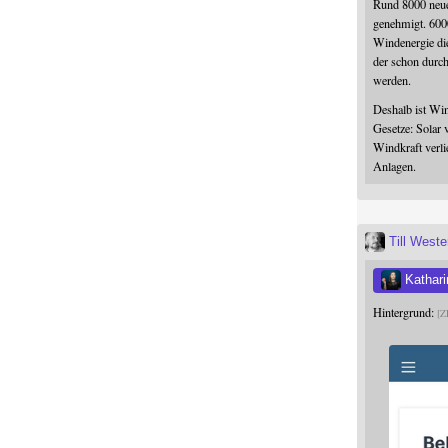
Rund 8000 neue
genehmigt. 600
Windenergie die
der schon durc
werden.
Deshalb ist Win
Gesetze: Solar 
Windkraft verli
Anlagen.
Till West
Kathari
Hintergrund:
Z