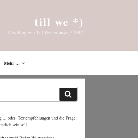
till we *)
Das Blog von Till Westermayer * 2002
Mehr …
Suchen
g ... oder: Textempfehlungen und die Frage,
entlich sein soll
ndtagswahl Baden-Württemberg