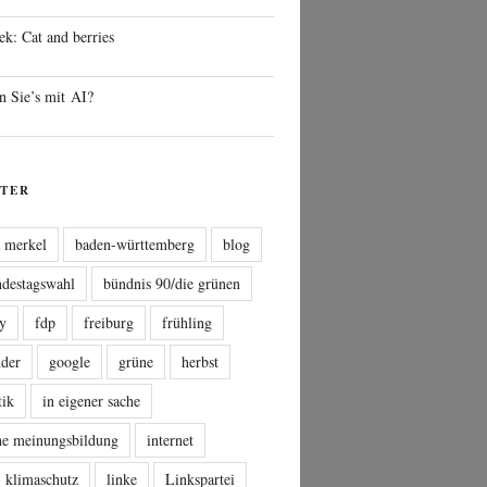
ek: Cat and berries
n Sie’s mit AI?
TER
a merkel
baden-württemberg
blog
ndestagswahl
bündnis 90/die grünen
sy
fdp
freiburg
frühling
nder
google
grüne
herbst
tik
in eigener sache
che meinungsbildung
internet
klimaschutz
linke
Linkspartei