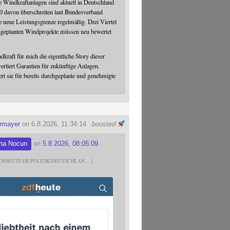
 Windkraftanlagen sind aktuell in Deutschland
0 davon überschreiten laut Bundesverband
 neue Leistungsgrenze regelmäßig. Drei Viertel
hgeplanten Windprojekte müssen neu bewertet
dkraft für mich die eigentliche Story dieser
verliert Garantien für zukünftige Anlagen.
ert sie für bereits durchgeplante und genehmigte
ermayer
on 6.8.2026, 11:34:14
boosted
na Nocun
on
5.8.2026, 08:05:09
DFHEUTE.DE/POLITIK/DEUTSCHLAN