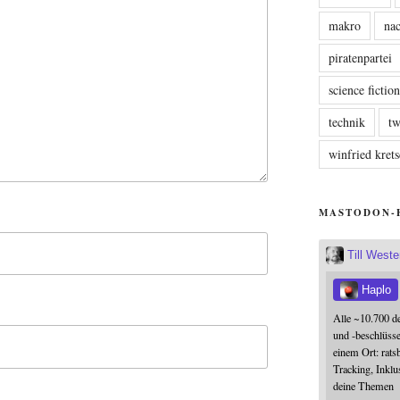
makro
nac
piratenpartei
science fictio
technik
tw
winfried kre
MASTODON-
Till West
Haplo
Alle ~10.700 d
und -beschlüss
einem Ort: rats
Tracking, Inklu
deine Themen