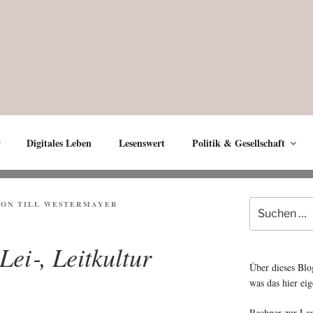
Digitales Leben
Lesenswert
Politik & Gesellschaft
Suche
T
ON
TILL WESTERMAYER
nach:
Lei‑, Leitkultur
Über dieses Blo
was das hier eig
Rechner zur La