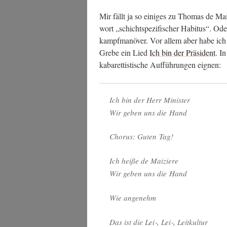
Mir fällt ja so eini­ges zu Tho­mas de Mai­z
wort „schicht­spe­zi­fi­scher Habi­tus“. 
kampf­ma­nö­ver. Vor allem aber habe ic
Gre­be ein Lied
Ich bin der Prä­si­dent
. I
kaba­ret­tis­ti­sche Auf­füh­run­gen eignen:
Ich bin der Herr Minister
Wir geben uns die Hand
Cho­rus: Guten Tag!
Ich hei­ße de Maiziere
Wir geben uns die Hand
Wie ange­nehm
Das ist die Lei‑, Lei‑, Leitkultur