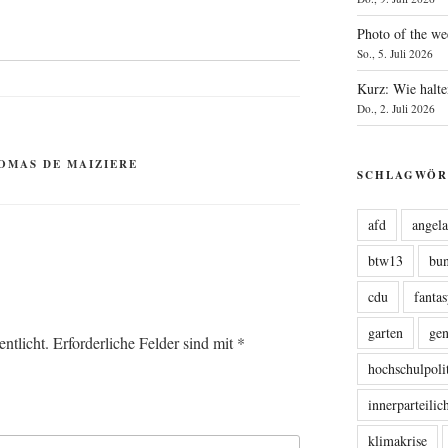
Photo of the we
So., 5. Juli 2026
Kurz: Wie halte
Do., 2. Juli 2026
OMAS DE MAIZIERE
SCHLAGWÖR
afd
angel
btw13
bu
cdu
fanta
garten
ge
ntlicht.
Erforderliche Felder sind mit
*
hochschulpoli
innerparteili
klimakrise