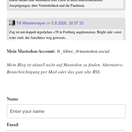
Ausprägungen, über Verletzlichkeit und die Pandemie.
Till Westermayer
on
5.8.2026, 18:37:15
Zug ist mit doppelt ärgerlichen +59 in Freiburg angekommen. Bright side: sonst
wäre vmtl. der Anschluss weg gewesen..
Mein Mast­o­don-Account:
@_tillwe_@mastodon.social
Mein Blog ist aktu­ell nicht auf Mast­o­don zu fin­den. Alter­na­ti­ve:
Benach­rich­ti­gung per Mail oder das gute alte
RSS
.
Name
Email