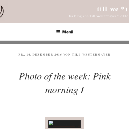
Zum
till we *)
Inhalt
Das Blog von Till Westermayer * 2002
springen
Menü
VERÖFFENTLICHT
FR., 16. DEZEMBER 2016
VON
TILL WESTERMAYER
AM
Photo of the week: Pink
morning I