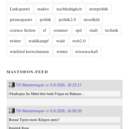
Linkspartei
makro
nachhaltigkeit
netzpolitik
piratenpartei
politik
politik2.0
rieselfeld
science fiction
sf
sommer
spd
stadt
technik
twitter
wahlkampf
wald
web2.0
winfried kretschmann
winter
wissenschaft
MASTODON-FEED
Till Westermayer
on
6.8.2026, 18:23:17
@
kaibojens
Im Mittel über beide Folgen im Rahmen ...
Till Westermayer
on
6.8.2026, 16:58:28
Bonnie Taylor meets Klingon opera?
#
startrek
#
snw