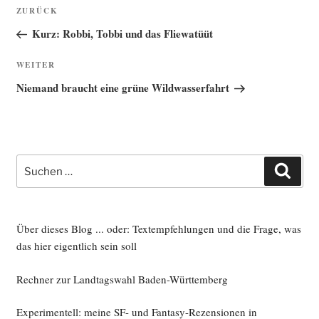
Beitragsnavigation
Vorheriger
ZURÜCK
Beitrag
Kurz: Robbi, Tobbi und das Fliewatüüt
Nächster
WEITER
Beitrag
Niemand braucht eine grüne Wildwasserfahrt
Suche
Such
nach:
Über dieses Blog ... oder: Textempfehlungen und die Frage, was
das hier eigentlich sein soll
Rechner zur Landtagswahl Baden-Württemberg
Experimentell: meine SF- und Fantasy-Rezensionen in