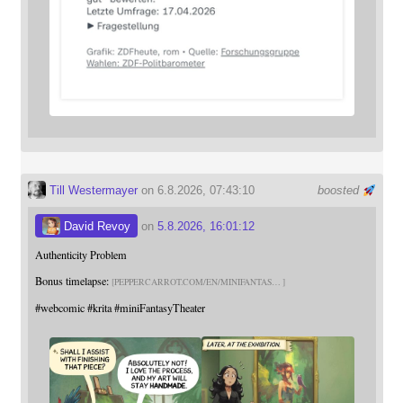
Till Westermayer
on 6.8.2026, 07:43:10
boosted
David Revoy
on
5.8.2026, 16:01:12
Authenticity Problem
Bonus timelapse:
PEPPERCARROT.COM/EN/MINIFANTAS
#
webcomic
#
krita
#
miniFantasyTheater