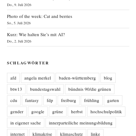
Do., 9. Juli 2026
Photo of the week: Cat and berries
So., 5. Juli 2026
Kurz: Wie halten Sie’s mit AI?
Do., 2. Juli 2026
SCHLAGWÖRTER
afd
angela merkel
baden-württemberg
blog
btw13
bundestagswahl
bündnis 90/die grünen
cdu
fantasy
fdp
freiburg
frühling
garten
gender
google
grüne
herbst
hochschulpolitik
in eigener sache
innerparteiliche meinungsbildung
internet
klimakrise
klimaschutz
linke