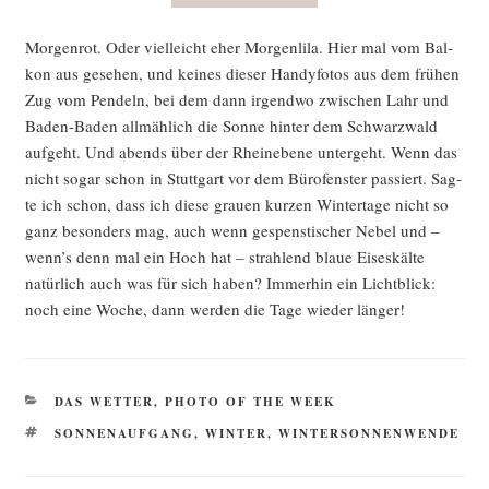
Mor­gen­rot. Oder viel­leicht eher Mor­gen­li­la. Hier mal vom Bal­
kon aus gese­hen, und kei­nes die­ser Han­dy­fo­tos aus dem frü­hen
Zug vom Pen­deln, bei dem dann irgend­wo zwi­schen Lahr und
Baden-Baden all­mäh­lich die Son­ne hin­ter dem Schwarz­wald
auf­geht. Und abends über der Rhein­ebe­ne unter­geht. Wenn das
nicht sogar schon in Stutt­gart vor dem Büro­fens­ter pas­siert. Sag­
te ich schon, dass ich die­se grau­en kur­zen Win­ter­ta­ge nicht so
ganz beson­ders mag, auch wenn gespens­ti­scher Nebel und –
wenn’s denn mal ein Hoch hat – strah­lend blaue Eises­käl­te
natür­lich auch was für sich haben? Immer­hin ein Licht­blick:
noch eine Woche, dann wer­den die Tage wie­der länger!
KATEGORIEN
DAS WETTER
,
PHOTO OF THE WEEK
SCHLAGWÖRTER
SONNENAUFGANG
,
WINTER
,
WINTERSONNENWENDE