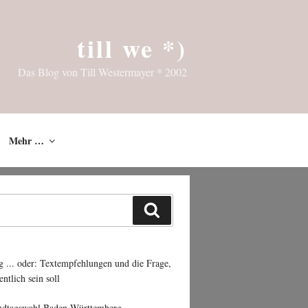
till we *)
Das Blog von Till Westermayer * 2002
Mehr …
Suchen
g ... oder: Textempfehlungen und die Frage,
entlich sein soll
ndtagswahl Baden-Württemberg