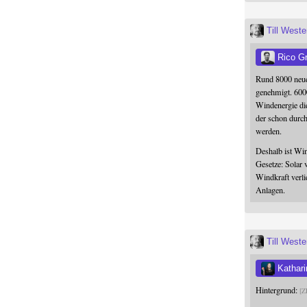
Till West
Rico G
Rund 8000 neue
genehmigt. 600
Windenergie die
der schon durc
werden.
Deshalb ist Win
Gesetze: Solar 
Windkraft verli
Anlagen.
Till West
Kathari
Hintergrund:
Z