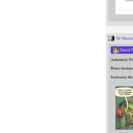
Till West
David 
Authenticity P
Bonus timelaps
#
webcomic
#
kr