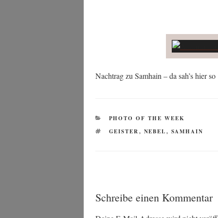
Nach­trag zu Sam­hain – da sah’s hier so
KATEGORIEN
PHOTO OF THE WEEK
SCHLAGWÖRTER
GEISTER
,
NEBEL
,
SAMHAIN
Schreibe einen Kommentar