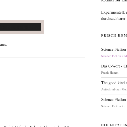
Experimentell:
durchsuchbarer
FRISCH KO
 aus.
Science Fiction
Science Fiction un
Das C-Wort - C
Frank Hamm
The good kind o
Aufschrieb zur Me.
Science Fiction
Science Fiction im
DIE LETZTE