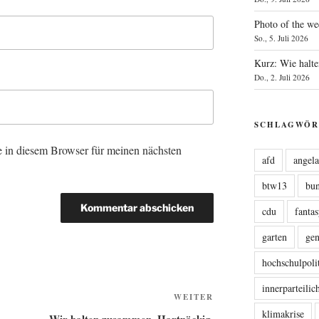
Photo of the we
So., 5. Juli 2026
Kurz: Wie halte
Do., 2. Juli 2026
SCHLAGWÖR
 in diesem Browser für meinen nächsten
afd
angel
btw13
bu
cdu
fanta
garten
ge
hochschulpoli
innerparteili
Nächster
WEITER
klimakrise
Beitrag
Wir halten zusammen. Hartnäckig.