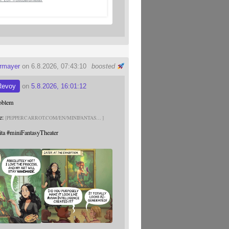
ermayer
on 6.8.2026, 07:43:10
boosted
Revoy
on
5.8.2026, 16:01:12
roblem
e:
PEPPERCARROT.COM/EN/MINIFANTAS
ita
#
miniFantasyTheater