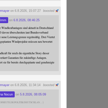
ermayer
on 6.8.2026, 15:07:27
boosted
rimm
on
6.8.2026, 08:46:25
 Windkraftanlagen sind aktuell in Deutschland
0 davon überschreiten laut Bundesverband
 neue Leistungsgrenze regelmäßig. Drei Viertel
hgeplanten Windprojekte müssen neu bewertet
dkraft für mich die eigentliche Story dieser
verliert Garantien für zukünftige Anlagen.
ert sie für bereits durchgeplante und genehmigte
ermayer
on 6.8.2026, 11:34:14
boosted
na Nocun
on
5.8.2026, 08:05:09
DFHEUTE.DE/POLITIK/DEUTSCHLAN