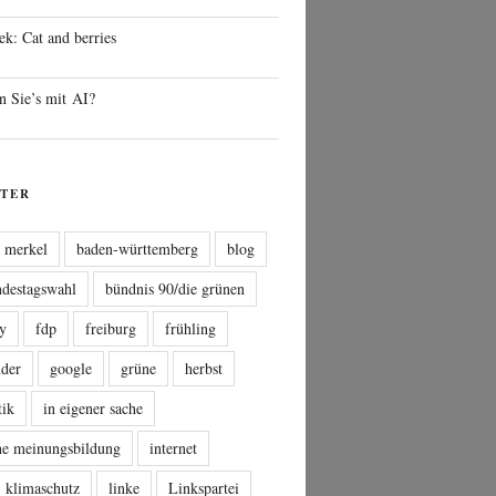
ek: Cat and berries
n Sie’s mit AI?
TER
a merkel
baden-württemberg
blog
ndestagswahl
bündnis 90/die grünen
sy
fdp
freiburg
frühling
nder
google
grüne
herbst
tik
in eigener sache
che meinungsbildung
internet
klimaschutz
linke
Linkspartei