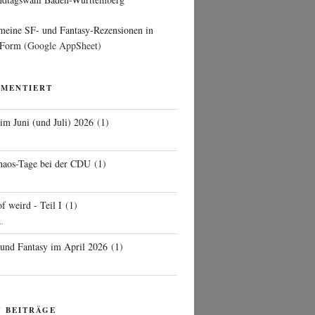
 meine SF- und Fantasy-Rezensionen in
 Form
(Google AppSheet)
MMENTIERT
 im Juni (und Juli) 2026
(
1
)
d
haos-Tage bei der CDU
(
1
)
f weird - Teil I
(
1
)
..
 und Fantasy im April 2026
(
1
)
N BEITRÄGE