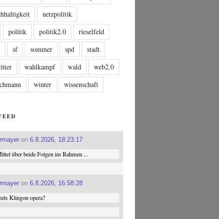
hhaltigkeit
netzpolitik
politik
politik2.0
rieselfeld
n
sf
sommer
spd
stadt
itter
wahlkampf
wald
web2.0
tschmann
winter
wissenschaft
FEED
ermayer
on
6.8.2026, 18:23:17
ttel über beide Folgen im Rahmen ...
ermayer
on
6.8.2026, 16:58:28
ets Klingon opera?