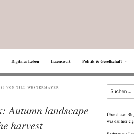
Digitales Leben
Lesenswert
Politik & Gesellschaft
Suche
016
VON
TILL WESTERMAYER
nach:
ek: Autumn landscape
Über dieses Blo
the harvest
was das hier eig
Rechner zur La