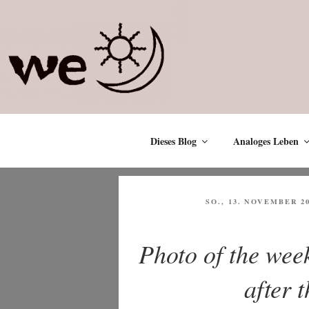
Zum
Inhalt
springen
Dieses Blog
Analoges Leben
VERÖFFENTLICHT
SO., 13. NOVEMBER 2
AM
Photo of the we
after 