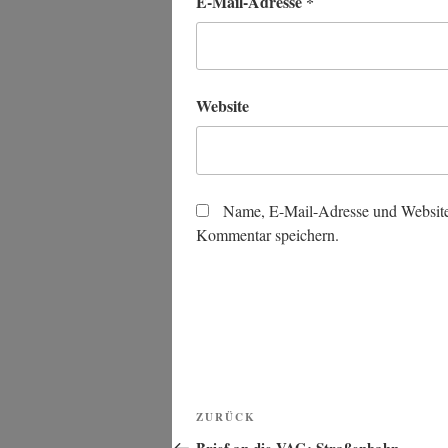
E-Mail-Adresse
*
Website
Name, E-Mail-Adresse und Website
Kommentar speichern.
Beitragsnavigation
Vorheriger
ZURÜCK
Beitrag
Brief an die VAG: Straßenbahn-