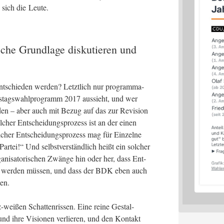
n sich die Leute.
sche Grundlage diskutieren und
­schie­den wer­den? Letzt­lich nur pro­gram­ma­
s­tags­wahl­pro­gramm 2017 aus­sieht, und wer
en – aber auch mit Bezug auf das zur Revi­si­on
­cher Ent­schei­dungs­pro­zess ist an der einen
­cher Ent­schei­dungs­pro­zess mag für Ein­zel­ne
r­tei!“ Und selbst­ver­ständ­lich heißt ein sol­cher
r­ga­ni­sa­to­ri­schen Zwän­ge hin oder her, dass Ent­
en wer­den müs­sen, und dass der BDK eben auch
den.
wei­ßen Schat­ten­ris­sen. Eine rei­ne Gestal­
t und ihre Visio­nen ver­lie­ren, und den Kon­takt