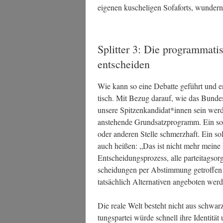
eige­nen kusche­li­gen Sofaf­orts, wun­der
Splitter 3: Die programmati
entscheiden
Wie kann so eine Debat­te geführt und ent
tisch. Mit Bezug dar­auf, wie das Bun­de
unse­re Spitzenkandidat*innen sein wer­d
anste­hen­de Grund­satz­pro­gramm. Ein sol
oder ande­ren Stel­le schmerz­haft. Ein sol
auch hei­ßen: „Das ist nicht mehr mei­ne Pa
Ent­schei­dungs­pro­zess, alle par­tei­tags­o
schei­dun­gen per Abstim­mung getrof­f
tat­säch­lich Alter­na­ti­ven ange­bo­ten wer
Die rea­le Welt besteht nicht aus schwarz-
tungs­par­tei wür­de schnell ihre Iden­ti­tä