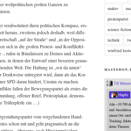
 welt­po­li­ti­schen gro­ßen Gan­zen zu
makro
nac
ieren.
piratenpartei
i ver­ab­so­lu­tiert ihren poli­ti­schen Kom­pass, ers­
science fictio
eit her­aus, zwei­tens jedoch des­halb, weil dif­fe­
e­reit­schaft „auf der Stra­ße“ und „in der Oppo­si­
technik
tw
hen sich in die gro­ßen Pro­test- und Kon­flikt­fel­
winfried kre
ei­te -, rufen in Bünd­nis­sen zu Demos und Aktio­
o­nen, in denen der Ent­wurf einer bes­se­ren genau­
ehen­den Welt. Die Hal­tung ist „wir da unten“
MASTODON-
 Denk­wei­se mit­re­giert wird, dann als das Kor­
rt­ner SPD dar­an hin­dert, Unsinn zu machen.
Till West
­flik­te fal­len der Bewe­gungs­par­tei als ers­tes die
amm­lung, offe­ner Brief, Pro­test­pla­kat, demons­
Haplo
e Tril­ler­pfei­fe ein …)
Alle ~10.700 d
und -beschlüss
einem Ort: rats
t­ge­stal­tungs­par­tei vom vor­ge­fun­de­nen Hand­
Tracking, Inklu
miss schon mit und geht prag­ma­tisch an die
deine Themen
t­li­nie – übri­gens: auch Minis­ter­prä­si­dent