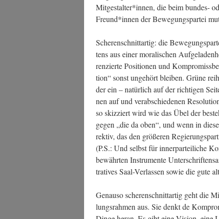
Mitgestalter*innen, die beim bun­des- oder
Freund*innen der Bewe­gungs­par­tei mut
Sche­ren­schnitt­ar­tig: die Bewe­gungs­par­te
tens aus einer mora­li­schen Auf­ge­la­den­h
ren­zier­te Posi­tio­nen und Kom­pro­miss­b
ti­on“ sonst unge­hört blei­ben. Grü­ne rei­
der ein – natür­lich auf der rich­ti­gen S
nen auf und ver­ab­schie­de­nen Reso­lu­ti
so skiz­ziert wird wie das Übel der best
gegen „die da oben“, und wenn in die­ser
rek­tiv, das den grö­ße­ren Regie­rungs­pa
(P.S.: Und selbst für inner­par­tei­li­che Kon
bewähr­ten Instru­men­te Unter­schrif­ten­s
tra­ti­ves Saal-Ver­las­sen sowie die gute alt
Genau­so sche­ren­schnitt­ar­tig geht die Mi
lungs­rah­men aus. Sie denkt de Kom­pro­
Din­ge her­an. Es gibt eine Visi­on, eine Lei