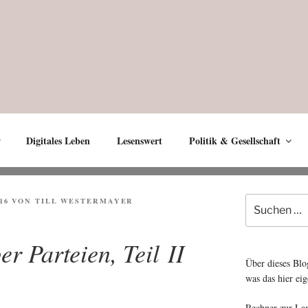
Digitales Leben
Lesenswert
Politik & Gesellschaft
Suche
16
VON
TILL WESTERMAYER
nach:
r Parteien, Teil II
Über dieses Blo
was das hier eig
Rechner zur La