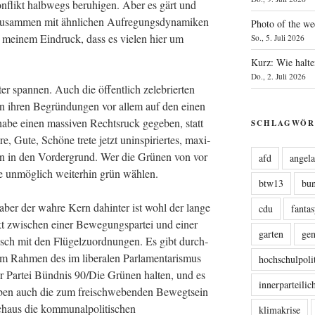
­flikt halb­wegs beru­hi­gen. Aber es gärt und
zusam­men mit ähn­li­chen Auf­re­gungs­dy­na­mi­ken
Photo of the we
in mei­nem Ein­druck, dass es vie­len hier um
So., 5. Juli 2026
Kurz: Wie halte
Do., 2. Juli 2026
 span­nen. Auch die öffent­lich zele­brier­ten
ich in ihren Begrün­dun­gen vor allem auf den einen
abe einen mas­si­ven Rechts­ruck gege­ben, statt
SCHLAGWÖR
, Gute, Schö­ne tre­te jetzt unin­spi­rier­tes, maxi­
l­ten in den Vor­der­grund. Wer die Grü­nen von vor
afd
angel
 unmög­lich wei­ter­hin grün wählen.
btw13
bu
n, aber der wah­re Kern dahin­ter ist wohl der lan­ge
cdu
fanta
ikt zwi­schen einer Bewe­gungs­par­tei und einer
garten
ge
­tisch mit den Flü­gel­zu­ord­nun­gen. Es gibt durch­
 im Rah­men des im libe­ra­len Par­la­men­ta­ris­mus
hochschulpoli
er Par­tei Bünd­nis 90/Die Grü­nen hal­ten, und es
innerparteili
h eben auch die zum frei­schwe­ben­den Bewegt­sein
­aus die kom­mu­nal­po­li­ti­schen
klimakrise