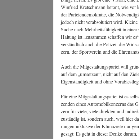
Win­fried Kret­sch­mann betont, wie vor 
der Par­tei­en­de­mo­kra­tie, die Not­wen­di
jedoch nicht ver­ab­so­lu­tiert wird. Klei­ne
Suche nach Mehr­heits­fä­hig­keit in einer 
Hal­tung ist „zusam­men schaf­fen wir e
ver­ständ­lich auch die Poli­zei, die Wirt
zern, der Sport­ver­ein und die Ehren­amts
Auch die Mit­ge­stal­tungs­par­tei will grü
auf dem „umset­zen“, nicht auf den Zie­le
Eigen­stän­dig­keit und ohne Vor­ab­fest­le
Für eine Mit­ge­stal­tungs­par­tei ist es selb
zen­den eines Auto­mo­bil­kon­zerns das 
zern für vie­le, vie­le direk­ten und indi­r
zustän­dig ist, son­dern auch, weil hier da
run­gen inklu­si­ve der Kli­ma­zie­le nur g
gesagt: Es geht in die­ser Den­ke dar­um, 