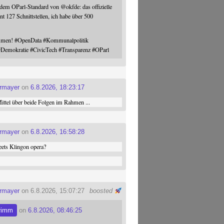
 dem OParl-Standard von
@
okfde
: das offizielle
nt 127 Schnittstellen, ich habe über 500
ommen!
#
OpenData
#
Kommunalpolitik
#
Demokratie
#
CivicTech
#
Transparenz
#
OParl
ermayer
on
6.8.2026, 18:23:17
ttel über beide Folgen im Rahmen ...
ermayer
on
6.8.2026, 16:58:28
ets Klingon opera?
ermayer
on 6.8.2026, 15:07:27
boosted
rimm
on
6.8.2026, 08:46:25