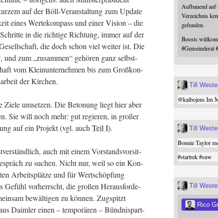
Aufbauend auf
kur­zem auf der Böll-Ver­an­stal­tung zum Update
Verzeichnis ken
g­keit eines Wer­te­kom­pass und einer Visi­on – die
gefunden.
 Schrit­te in die rich­ti­ge Rich­tung, immer auf der
Boosts willk
Gesell­schaft, die doch schon viel wei­ter ist. Die
#
Gemeinderat
s“, und zum „zusam­men“ gehö­ren ganz selbst­
­schaft vom Klein­un­ter­neh­men bis zum Groß­kon­
­ar­beit der Kirchen.
Till West
@
kaibojens
Im Mi
­ne Zie­le umset­zen. Die Beto­nung liegt hier aber
n. Sie will noch mehr: gut regie­ren, in gro­ßer
­gung auf ein Pro­jekt (vgl. auch
Teil I
).
Till West
Bonnie Taylor me
st­ver­ständ­lich, auch mit einem Vor­stands­vor­sit­
#
startrek
#
snw
Gespräch zu suchen. Nicht nur, weil so ein Kon­
ek­ten Arbeits­plät­ze und für Wert­schöp­fung
s Gefühl vor­herrscht, die gro­ßen Her­aus­for­de­
Till West
emein­sam bewäl­ti­gen zu kön­nen. Zug­spitzt
Rico G
aus Daim­ler einen – tem­po­rä­ren – Bünd­nis­part­