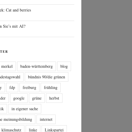
ek: Cat and berries
n Sie’s mit AI?
TER
a merkel
baden-württemberg
blog
ndestagswahl
bündnis 90/die grünen
sy
fdp
freiburg
frühling
nder
google
grüne
herbst
tik
in eigener sache
che meinungsbildung
internet
klimaschutz
linke
Linkspartei