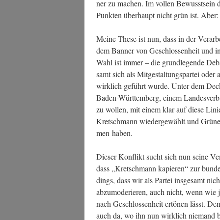
ner zu machen. Im vol­len Bewusst­sein des
Punk­ten über­haupt nicht grün ist. Aber
Mei­ne The­se ist nun, dass in der Ver­ar­
dem Ban­ner von Geschlos­sen­heit und inte
Wahl ist immer – die grund­le­gen­de Deba
samt sich als Mit­ge­stal­tungs­par­tei oder 
wirk­lich geführt wur­de. Unter dem Deckel
Baden-Würt­tem­berg, einem Lan­des­ver­ban
zu wol­len, mit einem klar auf die­se Linie 
Kret­sch­mann wie­der­ge­wählt und Grü­ne
men haben.
Die­ser Kon­flikt sucht sich nun sei­ne Ven
dass „Kret­sch­mann kapie­ren“ zur bun­des­w
dings, dass wir als Par­tei ins­ge­samt nicht
abzu­mo­de­rie­ren, auch nicht, wenn wie j
nach Geschlos­sen­heit ertö­nen lässt. De
auch da, wo ihn nun wirk­lich nie­mand b