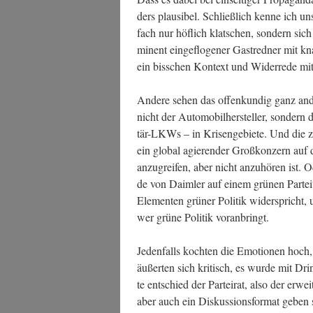
ders plau­si­bel. Schließ­lich ken­ne ich un
fach nur höf­lich klat­schen, son­dern si
mi­nent ein­ge­flo­ge­ner Gast­red­ner mit
ein biss­chen Kon­text und Wider­re­de mi
Ande­re sehen das offen­kun­dig ganz anders
nicht der Auto­mo­bil­her­stel­ler, son­dern
tär-LKWs – in Kri­sen­ge­bie­te. Und die z
ein glo­bal agie­ren­der Groß­kon­zern auf 
anzu­grei­fen, aber nicht anzu­hö­ren ist.
de von Daim­ler auf einem grü­nen Par­tei­
Ele­men­ten grü­ner Poli­tik wider­spricht,
wer grü­ne Poli­tik voranbringt.
Jeden­falls koch­ten die Emo­tio­nen hoch, 
äußer­ten sich kri­tisch, es wur­de mit Drin
te ent­schied der Par­tei­rat, also der erwei
aber auch ein Dis­kus­si­ons­for­mat geben