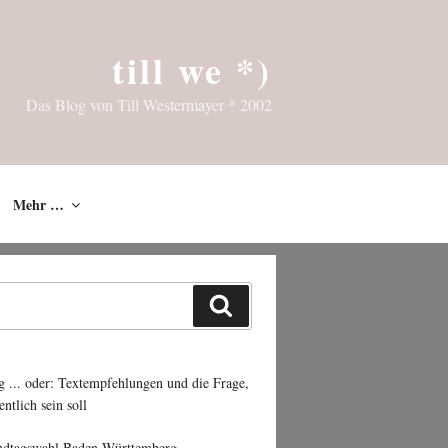
till we *)
Das Blog von Till Westermayer * 2002
Mehr …
Suchen
g ... oder: Textempfehlungen und die Frage,
entlich sein soll
ndtagswahl Baden-Württemberg