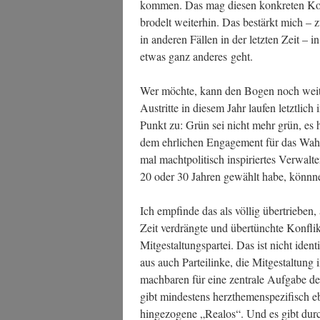
kom­men. Das mag die­sen kon­kre­ten Kon
bro­delt wei­ter­hin. Das bestärkt mich – 
in ande­ren Fäl­len in der letz­ten Zeit – 
etwas ganz ande­res geht.
Wer möch­te, kann den Bogen noch wei­ter
Aus­trit­te in die­sem Jahr lau­fen letzt­l
Punkt zu: Grün sei nicht mehr grün, es h
dem ehr­li­chen Enga­ge­ment für das Wah­re
mal macht­po­li­tisch inspi­rier­tes Ver­wa
20 oder 30 Jah­ren gewählt habe, könn­ne
Ich emp­fin­de das als völ­lig über­trie­be
Zeit ver­dräng­te und über­tünch­te Kon­fl
Mit­ge­stal­tungs­par­tei. Das ist nicht iden
aus auch Par­tei­lin­ke, die Mit­ge­stal­tung
mach­ba­ren für eine zen­tra­le Auf­ga­be d
gibt min­des­tens herz­the­men­spe­zi­fisc
hin­ge­zo­ge­ne „Rea­los“. Und es gibt durch