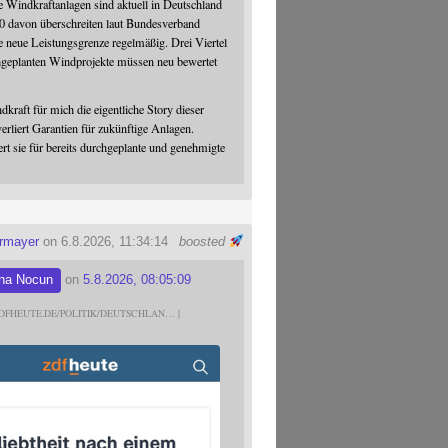
 Windkraftanlagen sind aktuell in Deutschland
0 davon überschreiten laut Bundesverband
 neue Leistungsgrenze regelmäßig. Drei Viertel
hgeplanten Windprojekte müssen neu bewertet
dkraft für mich die eigentliche Story dieser
verliert Garantien für zukünftige Anlagen.
ert sie für bereits durchgeplante und genehmigte
ermayer
on 6.8.2026, 11:34:14
boosted
na Nocun
on
5.8.2026, 08:05:09
DFHEUTE.DE/POLITIK/DEUTSCHLAN