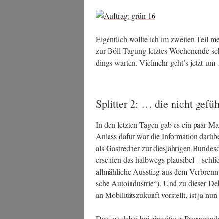
Eigent­lich woll­te ich im zwei­ten Teil m
zur Böll-Tagung letz­tes Wochen­en­de sch
dings war­ten. Viel­mehr geht’s jetzt u
Splitter 2: … die nicht gefü
In den letz­ten Tagen gab es ein paar Mal i
Anlass dafür war die Infor­ma­ti­on dar­übe
als Gast­red­ner zur dies­jäh­ri­gen Bun­des­d
erschien das halb­wegs plau­si­bel – schl
all­mäh­li­che Aus­stieg aus dem Ver­bren­
sche Auto­in­dus­trie“). Und zu die­ser D
an Mobi­li­täts­zu­kunft vor­stellt, ist ja 
Dass es dabei bei ein­sei­ti­ger Pro­pa­gan