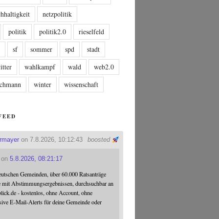
hhaltigkeit
netzpolitik
politik
politik2.0
rieselfeld
n
sf
sommer
spd
stadt
itter
wahlkampf
wald
web2.0
tschmann
winter
wissenschaft
FEED
ermayer
on 7.8.2026, 10:12:43
boosted
on
5.8.2026, 08:21:17
eutschen Gemeinden, über 60.000 Ratsanträge
e mit Abstimmungsergebnissen, durchsuchbar an
blick.de - kostenlos, ohne Account, ohne
sive E-Mail-Alerts für deine Gemeinde oder