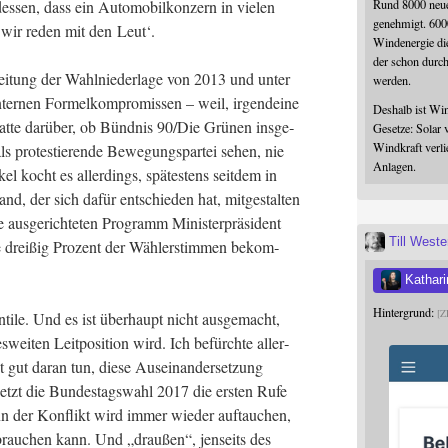
Rund 8000 neue
­sen, dass ein Auto­mo­bil­kon­zern in vie­len
genehmigt. 600
: wir reden mit den Leut‘.
Windenergie die
der schon durc
bei­tung der Wahl­nie­der­la­ge von 2013 und unter
werden.
r­nen For­mel­kom­pro­mis­sen – weil, irgend­ei­ne
Deshalb ist Win
t­te dar­über, ob Bünd­nis 90/Die Grü­nen ins­ge­
Gesetze: Solar 
Windkraft verli
als pro­tes­tie­ren­de Bewe­gungs­par­tei sehen, nie
Anlagen.
 kocht es aller­dings, spä­tes­tens seit­dem in
d, der sich dafür ent­schie­den hat, mit­ge­stal­ten
aus­ge­rich­te­ten Pro­gramm Minis­ter­prä­si­dent
Till West
 drei­ßig Pro­zent der Wäh­ler­stim­men bekom­
Kathari
Hintergrund:
Z
­ti­le. Und es ist über­haupt nicht aus­ge­macht,
ei­ten Leit­po­si­ti­on wird. Ich befürch­te aller­
 gut dar­an tun, die­se Aus­ein­an­der­set­zung
etzt die Bun­des­tags­wahl 2017 die ers­ten Rufe
nn der Kon­flikt wird immer wie­der auf­tau­chen,
rau­chen kann. Und „drau­ßen“, jen­seits des