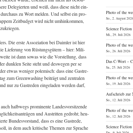
se­re Dele­gier­ten und weiß, dass die­se nicht ein­
Photo of the we
ch durch­aus zu Wort mel­den. Und selbst ein pro­
So., 2. August 202
 knap­pem Zeit­bud­get wird nicht umhin­kom­men,
tzukriegen.
Science Fiction
Mi., 29. Juli 2026
. Die ers­te Asso­zia­ti­on bei Daim­ler ist hier
Photo of the we
 die Lie­fe­rung von Rüs­tungs­gü­tern – hier: Mili­
So., 26. Juli 2026
wei­te ist dann sowas wie die Vor­stel­lung, dass
Das C‑Wort – C
der dunk­len Sei­te steht und des­we­gen per se
Sa., 25. Juli 2026
 Oder etwas weni­ger pole­misch: dass eine Gast­re­
tag zum Green­wa­shing bei­trägt und zen­tra­len
Photo of the we
So., 19. Juli 2026
 und nur zu Gast­re­den ein­ge­la­den wer­den darf,
Aufschrieb zur
So., 12. Juli 2026
auch halb­wegs pro­mi­nen­te Lan­des­vor­sit­zen­de
Photo of the w
g­lich­keits­an­trä­gen und Aus­trit­ten gedroht; heu­
So., 12. Juli 2026
­ter­te Bun­des­vor­stand, dass es eine Gast­re­de,
Science Fiction
 soll, in dem auch kri­ti­sche The­men zur Spra­che
Do., 9. Juli 2026