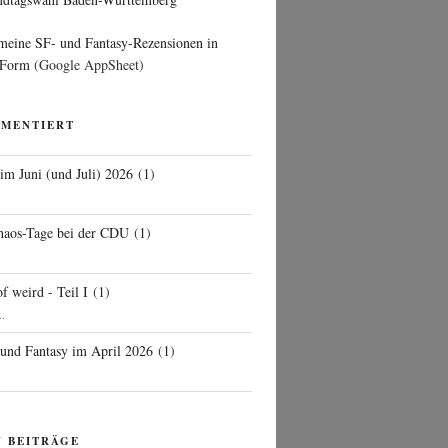
 meine SF- und Fantasy-Rezensionen in
 Form
(Google AppSheet)
MMENTIERT
 im Juni (und Juli) 2026
(
1
)
d
haos-Tage bei der CDU
(
1
)
f weird - Teil I
(
1
)
..
 und Fantasy im April 2026
(
1
)
N BEITRÄGE