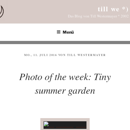
Zum
till we *)
Inhalt
Das Blog von Till Westermayer * 2002
springen
Menü
VERÖFFENTLICHT
MO., 11. JULI 2016
VON
TILL WESTERMAYER
AM
Photo of the week: Tiny
summer garden