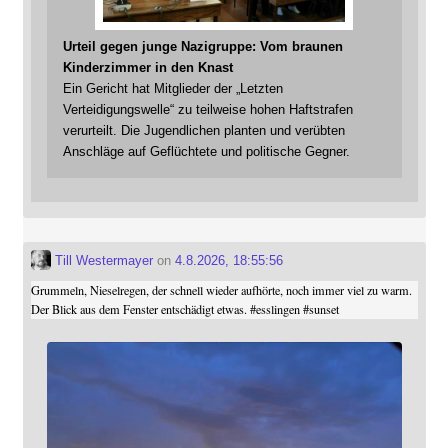
Urteil gegen junge Nazigruppe: Vom braunen
Kinderzimmer in den Knast
Ein Gericht hat Mitglieder der „Letzten
Verteidigungswelle“ zu teilweise hohen Haftstrafen
verurteilt. Die Jugendlichen planten und verübten
Anschläge auf Geflüchtete und politische Gegner.
Till Westermayer
on
4.8.2026, 18:55:56
Grummeln, Nieselregen, der schnell wieder aufhörte, noch immer viel zu warm.
Der Blick aus dem Fenster entschädigt etwas.
#
esslingen
#
sunset