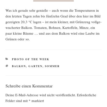
Was ich gera­de sehr genie­ße – auch wenn die Tem­pe­ra­tu­ren in
den letz­ten Tagen zehn bis fünf­zehn Grad über den hier im Bild
gezeig­ten 20,3 °C lagen – ist mein klei­ner, mit Grün­zeug voll­ge­
wu­cher­ter Bal­kon. Toma­ten, Boh­nen, Kar­tof­feln, Min­ze, ein
paar klei­ne Bäu­me … und aus dem Bal­kon wird eine Lau­be im
Grü­nen oder so.
KATEGORIEN
PHOTO OF THE WEEK
SCHLAGWÖRTER
BALKON
,
GARTEN
,
SOMMER
Schreibe einen Kommentar
Deine E-Mail-Adresse wird nicht veröffentlicht.
Erforderliche
Felder sind mit
*
markiert