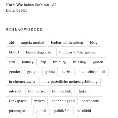
Kurz: Wie halten Sie’s mit AI?
Do., 2. Juli 2026
SCHLAGWÖRTER
afd
angela merkel
baden-württemberg
blog
btw13
bundestagswahl
bündnis 90/die grünen
cdu
fantasy
fdp
freiburg
frühling
garten
gender
google
grüne
herbst
hochschulpolitik
in eigener sache
innerparteiliche meinungsbildung
internet
klimakrise
klimaschutz
linke
Linkspartei
makro
nachhaltigkeit
netzpolitik
piratenpartei
politik
politik2.0
rieselfeld