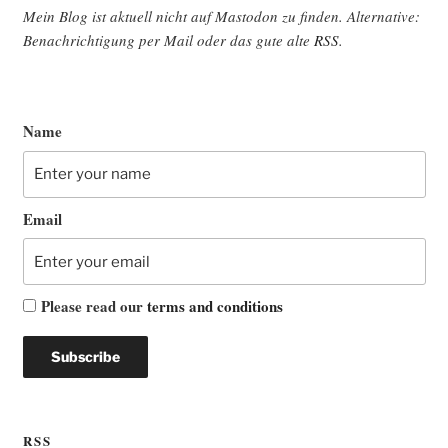
Mein Blog ist aktu­ell nicht auf Mast­o­don zu fin­den. Alter­na­ti­ve:
Benach­rich­ti­gung per Mail oder das gute alte
RSS
.
Name
Email
Please read our
terms and conditions
RSS