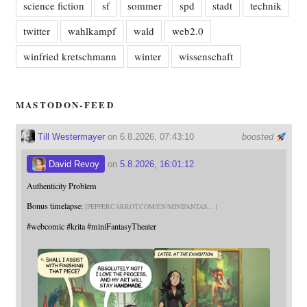
science fiction
sf
sommer
spd
stadt
technik
twitter
wahlkampf
wald
web2.0
winfried kretschmann
winter
wissenschaft
MASTODON-FEED
Till Westermayer
on 6.8.2026, 07:43:10
boosted
David Revoy
on
5.8.2026, 16:01:12
Authenticity Problem
Bonus timelapse:
PEPPERCARROT.COM/EN/MINIFANTAS
#
webcomic
#
krita
#
miniFantasyTheater