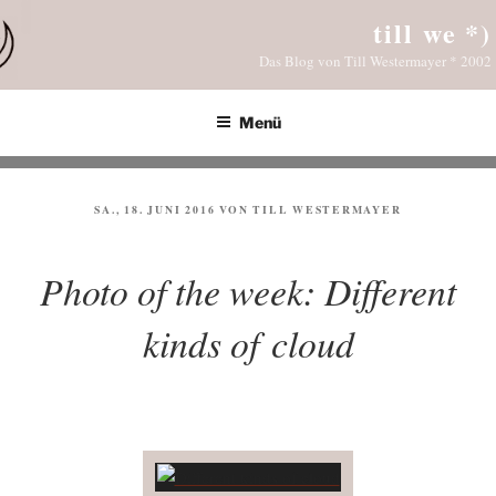
Zum
till we *)
Inhalt
Das Blog von Till Westermayer * 2002
springen
Menü
VERÖFFENTLICHT
SA., 18. JUNI 2016
VON
TILL WESTERMAYER
AM
Photo of the week: Different
kinds of cloud