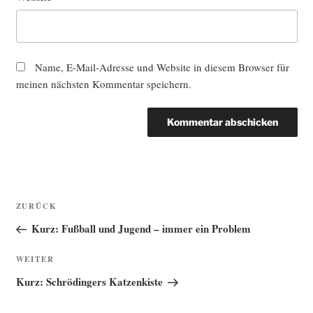
Name, E-Mail-Adresse und Website in diesem Browser für
meinen nächsten Kommentar speichern.
Beitragsnavigation
Vorheriger
ZURÜCK
Beitrag
Kurz: Fußball und Jugend – immer ein Problem
Nächster
WEITER
Beitrag
Kurz: Schrödingers Katzenkiste