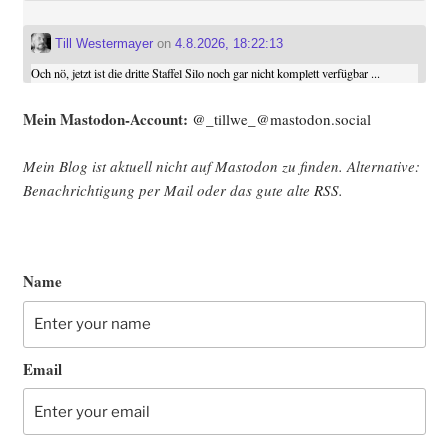
Till Westermayer
on
4.8.2026, 18:22:13
Och nö, jetzt ist die dritte Staffel Silo noch gar nicht komplett verfügbar ...
Mein Mast­o­don-Account:
@_tillwe_@mastodon.social
Mein Blog ist aktu­ell nicht auf Mast­o­don zu fin­den. Alter­na­ti­ve:
Benach­rich­ti­gung per Mail oder das gute alte
RSS
.
Name
Email