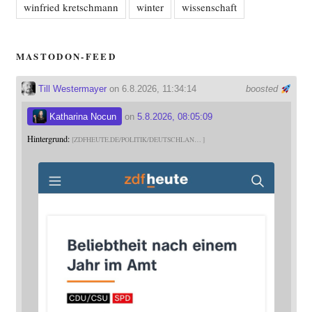
winfried kretschmann
winter
wissenschaft
MASTODON-FEED
Till Westermayer
on 6.8.2026, 11:34:14
boosted
Katharina Nocun
on
5.8.2026, 08:05:09
Hintergrund:
ZDFHEUTE.DE/POLITIK/DEUTSCHLAN