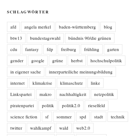
SCHLAGWÖRTER
afd
angela merkel
baden-württemberg
blog
btw13
bundestagswahl
bündnis 90/die grünen
cdu
fantasy
fdp
freiburg
frühling
garten
gender
google
grüne
herbst
hochschulpolitik
in eigener sache
innerparteiliche meinungsbildung
internet
klimakrise
klimaschutz
linke
Linkspartei
makro
nachhaltigkeit
netzpolitik
piratenpartei
politik
politik2.0
rieselfeld
science fiction
sf
sommer
spd
stadt
technik
twitter
wahlkampf
wald
web2.0