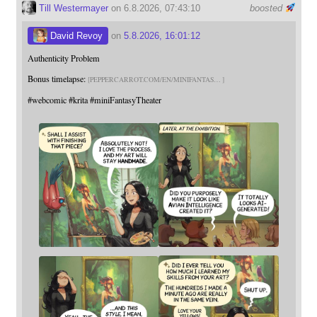
Till Westermayer
on 6.8.2026, 07:43:10
boosted
David Revoy
on
5.8.2026, 16:01:12
Authenticity Problem
Bonus timelapse:
PEPPERCARROT.COM/EN/MINIFANTAS
#
webcomic
#
krita
#
miniFantasyTheater