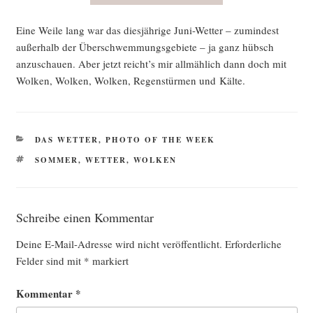
Eine Wei­le lang war das dies­jäh­ri­ge Juni-Wet­ter – zumin­dest
außer­halb der Über­schwem­mungs­ge­bie­te – ja ganz hübsch
anzu­schau­en. Aber jetzt reicht’s mir all­mäh­lich dann doch mit
Wol­ken, Wol­ken, Wol­ken, Regen­stür­men und Kälte.
KATEGORIEN
DAS WETTER
,
PHOTO OF THE WEEK
SCHLAGWÖRTER
SOMMER
,
WETTER
,
WOLKEN
Schreibe einen Kommentar
Deine E-Mail-Adresse wird nicht veröffentlicht.
Erforderliche
Felder sind mit
*
markiert
Kommentar
*