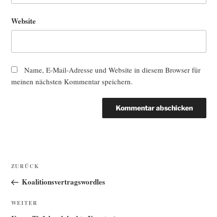
Website
Name, E-Mail-Adresse und Website in diesem Browser für
meinen nächsten Kommentar speichern.
Beitragsnavigation
Vorheriger
ZURÜCK
Beitrag
Koalitionsvertragswordles
Nächster
WEITER
Beitrag