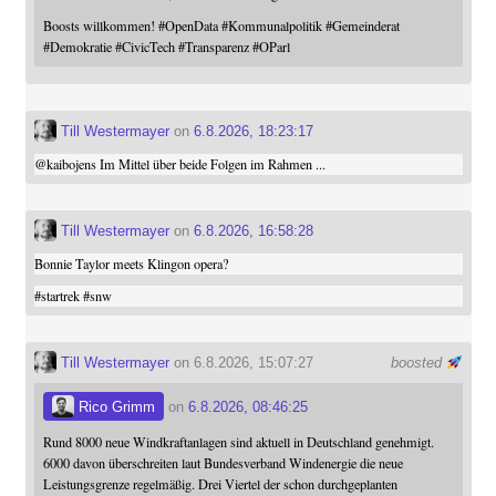
Boosts willkommen!
#
OpenData
#
Kommunalpolitik
#
Gemeinderat
#
Demokratie
#
CivicTech
#
Transparenz
#
OParl
Till Westermayer
on
6.8.2026, 18:23:17
@
kaibojens
Im Mittel über beide Folgen im Rahmen ...
Till Westermayer
on
6.8.2026, 16:58:28
Bonnie Taylor meets Klingon opera?
#
startrek
#
snw
Till Westermayer
on 6.8.2026, 15:07:27
boosted
Rico Grimm
on
6.8.2026, 08:46:25
Rund 8000 neue Windkraftanlagen sind aktuell in Deutschland genehmigt.
6000 davon überschreiten laut Bundesverband Windenergie die neue
Leistungsgrenze regelmäßig. Drei Viertel der schon durchgeplanten