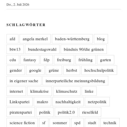
Do., 2. Juli 2026
SCHLAGWÖRTER
afd
angela merkel
baden-württemberg
blog
btw13
bundestagswahl
bündnis 90/die grünen
cdu
fantasy
fdp
freiburg
frühling
garten
gender
google
grüne
herbst
hochschulpolitik
in eigener sache
innerparteiliche meinungsbildung
internet
klimakrise
klimaschutz
linke
Linkspartei
makro
nachhaltigkeit
netzpolitik
piratenpartei
politik
politik2.0
rieselfeld
science fiction
sf
sommer
spd
stadt
technik