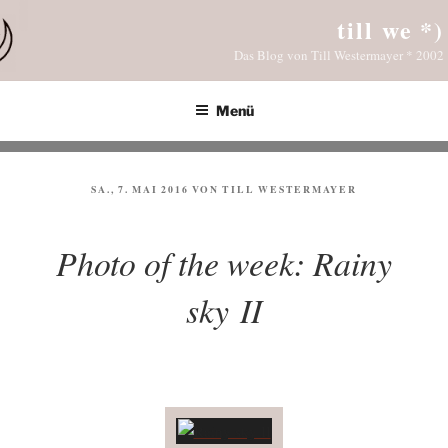
Zum
till we *)
Inhalt
Das Blog von Till Westermayer * 2002
springen
Menü
VERÖFFENTLICHT
SA., 7. MAI 2016
VON
TILL WESTERMAYER
AM
Photo of the week: Rainy
sky II