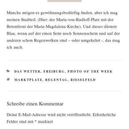
Man­che mögen es gewöh­nungs­be­dürf­tig fin­den, aber ich mag
mei­nen Stadt­teil. (Hier: der Maria-von-Rud­l­off-Platz mit der
Beton­front der Maria-Mag­da­le­na-Kir­che). Und die­ses düs­te­re
Blau, wenn auf der einen Sei­te noch Son­nen­schein und auf der
ande­ren schon Regen­wol­ken sind – oder umge­kehrt -, das mag
ich auch.
KATEGORIEN
DAS WETTER
,
FREIBURG
,
PHOTO OF THE WEEK
SCHLAGWÖRTER
MARKTPLATZ
,
REGENTAG
,
RIESELFELD
Schreibe einen Kommentar
Deine E-Mail-Adresse wird nicht veröffentlicht.
Erforderliche
Felder sind mit
*
markiert