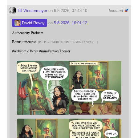
Till Westermayer
on 6.8.2026, 07:43:10
boosted
David Revoy
on
5.8.2026, 16:01:12
Authenticity Problem
Bonus timelapse:
PEPPERCARROT.COM/EN/MINIFANTAS
#
webcomic
#
krita
#
miniFantasyTheater