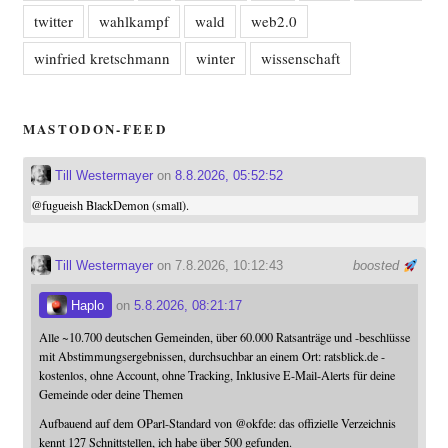
twitter
wahlkampf
wald
web2.0
winfried kretschmann
winter
wissenschaft
MASTODON-FEED
Till Westermayer
on
8.8.2026, 05:52:52
@
fugueish
BlackDemon (small).
Till Westermayer
on 7.8.2026, 10:12:43
boosted
Haplo
on
5.8.2026, 08:21:17
Alle ~10.700 deutschen Gemeinden, über 60.000 Ratsanträge und -beschlüsse
mit Abstimmungsergebnissen, durchsuchbar an einem Ort: ratsblick.de -
kostenlos, ohne Account, ohne Tracking, Inklusive E-Mail-Alerts für deine
Gemeinde oder deine Themen
Aufbauend auf dem OParl-Standard von
@
okfde
: das offizielle Verzeichnis
kennt 127 Schnittstellen, ich habe über 500 gefunden.