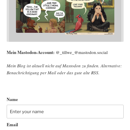
Mein Mast­o­don-Account:
@_tillwe_@mastodon.social
Mein Blog ist aktu­ell nicht auf Mast­o­don zu fin­den. Alter­na­ti­ve:
Benach­rich­ti­gung per Mail oder das gute alte
RSS
.
Name
Email