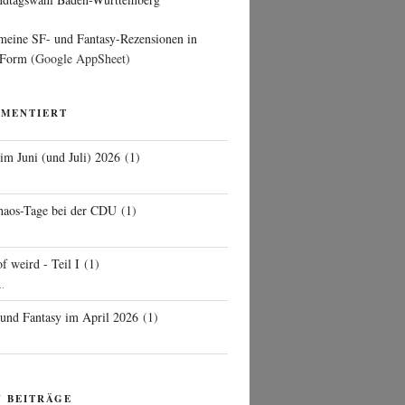
 meine SF- und Fantasy-Rezensionen in
 Form
(Google AppSheet)
MMENTIERT
 im Juni (und Juli) 2026
(
1
)
d
haos-Tage bei der CDU
(
1
)
f weird - Teil I
(
1
)
..
 und Fantasy im April 2026
(
1
)
N BEITRÄGE