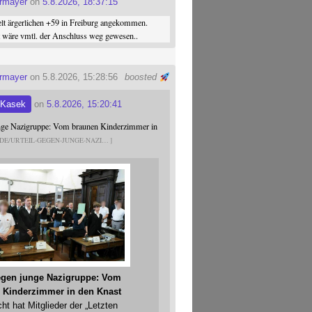
ermayer
on
5.8.2026, 18:37:15
elt ärgerlichen +59 in Freiburg angekommen.
st wäre vmtl. der Anschluss weg gewesen..
ermayer
on 5.8.2026, 15:28:56
boosted
 Kasek
on
5.8.2026, 15:20:41
unge Nazigruppe: Vom braunen Kinderzimmer in
.DE/URTEIL-GEGEN-JUNGE-NAZI
gegen junge Nazigruppe: Vom
 Kinderzimmer in den Knast
cht hat Mitglieder der „Letzten