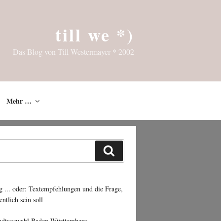
till we *)
Das Blog von Till Westermayer * 2002
Mehr …
Suchen
g ... oder: Textempfehlungen und die Frage,
entlich sein soll
ndtagswahl Baden-Württemberg