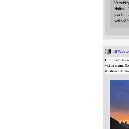
Verteidi
Haftstraf
planten 
Geflücht
Till West
Grummeln, Niesel
viel zu warm. De
#
esslingen
#
suns