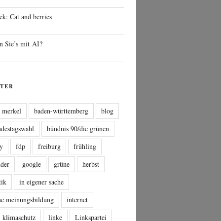
ek: Cat and berries
n Sie’s mit AI?
TER
a merkel
baden-württemberg
blog
ndestagswahl
bündnis 90/die grünen
sy
fdp
freiburg
frühling
nder
google
grüne
herbst
tik
in eigener sache
che meinungsbildung
internet
klimaschutz
linke
Linkspartei