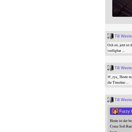
Till West
Och nö, jetzt ist 
verfügbar ...
Till West
@
_rya_
Heute mor
die Timeline ...
Till West
Fuzzy 
Heute ist der b
Come Soft Rain
lesen.