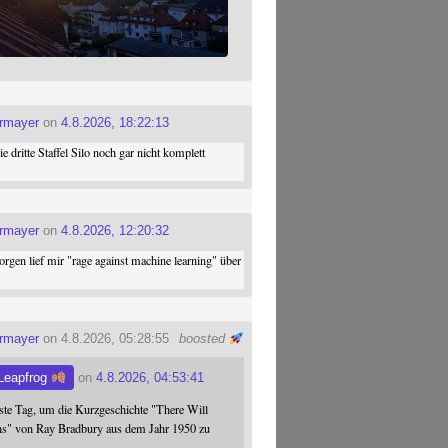
ermayer
on
4.8.2026, 18:22:13
die dritte Staffel Silo noch gar nicht komplett
ermayer
on
4.8.2026, 12:20:32
gen lief mir "rage against machine learning" über
ermayer
on 4.8.2026, 05:28:55
boosted
Leapfrog
on
4.8.2026, 04:53:41
este Tag, um die Kurzgeschichte "There Will
s" von Ray Bradbury aus dem Jahr 1950 zu