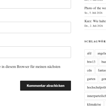
Photo of the we
So., 5. Juli 2026
Kurz: Wie halte
Do., 2. Juli 2026
SCHLAGWÖR
afd
angel
btw13
bu
 in diesem Browser für meinen nächsten
cdu
fanta
garten
ge
hochschulpoli
innerparteili
klimakrise