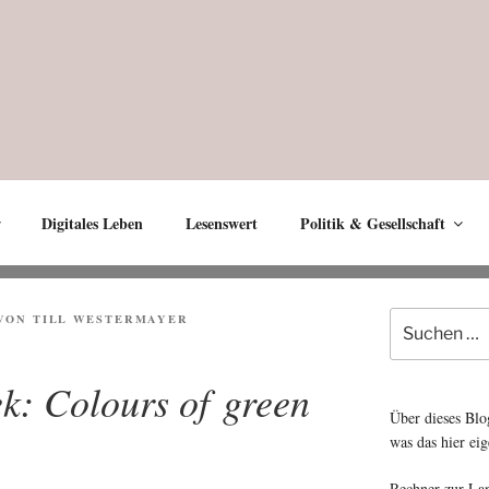
Digitales Leben
Lesenswert
Politik & Gesellschaft
Suche
VON
TILL WESTERMAYER
nach:
ek: Colours of green
Über dieses Blo
was das hier eig
Rechner zur La