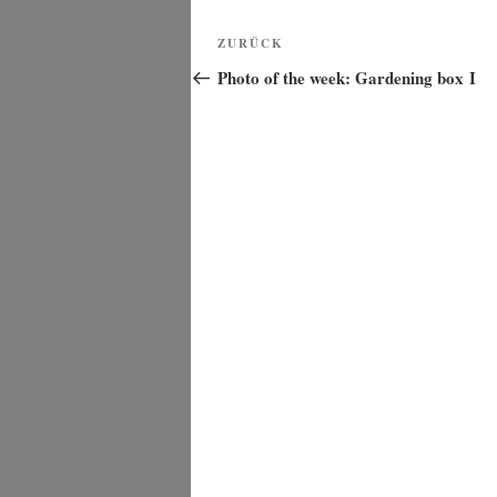
Beitragsnavigation
Vorheriger
ZURÜCK
Beitrag
Photo of the week: Gardening box I