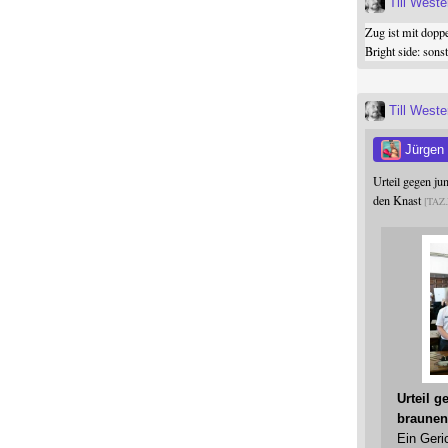
Till West
Zug ist mit dopp
Bright side: son
Till West
Jürgen
Urteil gegen j
den Knast
TAZ
Urteil 
braunen
Ein Geri