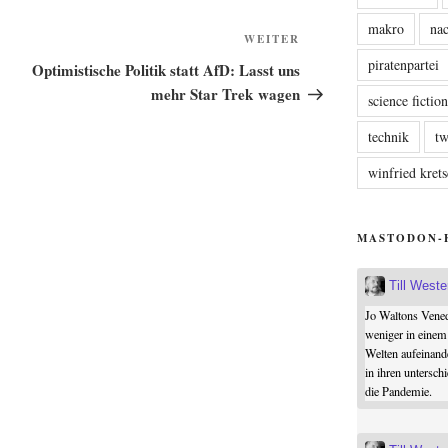
makro
nac
Nächster
WEITER
Beitrag
piratenpartei
Optimistische Politik statt AfD: Lasst uns
mehr Star Trek wagen
science fictio
technik
tw
winfried kre
MASTODON-
Till West
Jo Waltons Vened
weniger in einem
Welten aufeinand
in ihren untersch
die Pandemie.