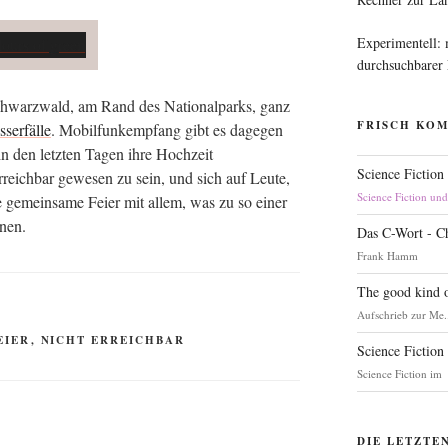
Experimentell:
durchsuchbarer
warz­wald, am Rand des Natio­nal­parks, ganz
FRISCH KO
ser­fäl­le
. Mobil­funk­emp­fang gibt es dage­gen
n den letz­ten Tagen ihre Hoch­zeit
Science Fiction
reich­bar gewe­sen zu sein, und sich auf Leu­te,
Science Fiction un
 gemein­sa­me Fei­er mit allem, was zu so einer
önnen.
Das C-Wort - C
Frank Hamm
The good kind o
Aufschrieb zur Me.
EIER
,
NICHT ERREICHBAR
Science Fiction
Science Fiction im
DIE LETZTE