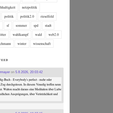
hhaltigkeit
netzpolitik
politik
politik2.0
rieselfeld
n
sf
sommer
spd
stadt
itter
wahlkampf
wald
web2.0
tschmann
winter
wissenschaft
FEED
ermayer
on
5.8.2026, 20:03:42
ig-Buch - Everybody's perfect - mehr oder
 Zug durchgelesen. In diesem Venedig treffen neun
er. Walton macht daraus eine Meditation über Liebe
iedlichen Ausprägungen, über Verletzlichkeit und