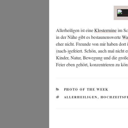
Aller­hei­li­gen ist eine
Klos­ter­rui­ne
im Sch
in der Nähe gibt es bestau­nens­wer­te
Was­
eher nicht. Freun­de von mir haben dort i
(nach-)gefeiert. Schön, auch mal nicht er
Kin­der, Natur, Bewe­gung und die gro­ße
Fei­er eben gehört, kon­zen­trie­ren zu k
KATEGORIEN
PHOTO OF THE WEEK
SCHLAGWÖRTER
ALLERHEILIGEN
,
HOCHZEITSF