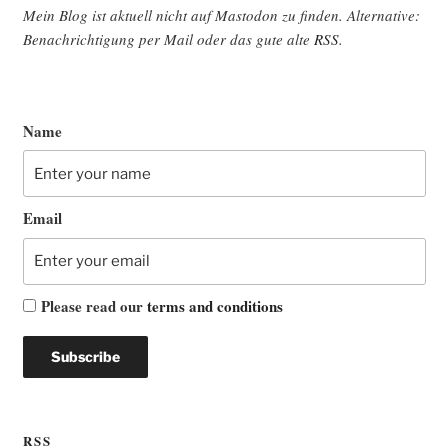
Mein Blog ist aktu­ell nicht auf Mast­o­don zu fin­den. Alter­na­ti­ve:
Benach­rich­ti­gung per Mail oder das gute alte
RSS
.
Name
Email
Please read our
terms and conditions
RSS