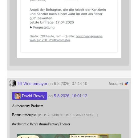
Till Westermayer
on 6.8.2026, 07:43:10
boosted
David Revoy
on
5.8.2026, 16:01:12
Authenticity Problem
Bonus timelapse:
PEPPERCARROT.COM/EN/MINIFANTAS
#
webcomic
#
krita
#
miniFantasyTheater