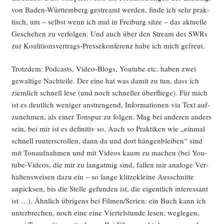
von Baden-Würt­tem­berg gestreamt wer­den, fin­de ich sehr prak­
tisch, um – selbst wenn ich mal in Frei­burg sit­ze – das aktu­el­le
Gesche­hen zu ver­fol­gen. Und auch über den Stream des SWRs
zur Koali­ti­ons­ver­trags-Pres­se­kon­fe­renz habe ich mich gefreut.
Trotz­dem: Pod­casts, Video-Blogs, You­tube etc. haben zwei
gewal­ti­ge Nach­tei­le. Der eine hat was damit zu tun, dass ich
ziem­lich schnell lese (und noch schnel­ler über­flie­ge). Für mich
ist es deut­lich weni­ger anstren­gend, Infor­ma­tio­nen via Text auf­
zu­neh­men, als einer Ton­spur zu fol­gen. Mag bei ande­ren anders
sein, bei mir ist es defi­ni­tiv so. Auch so Prak­ti­ken wie „ein­mal
schnell run­ter­scrol­len, dann da und dort hän­gen­blei­ben“ sind
mit Ton­auf­nah­men und mit Vide­os kaum zu machen (bei You­
tube-Vide­os, die mir zu lang­at­mig sind, fal­len mir ana­lo­ge Ver­
hal­tens­wei­sen dazu ein – so lan­ge klit­ze­klei­ne Aus­schnit­te
anpick­sen, bis die Stel­le gefun­den ist, die eigent­lich inter­es­sant
ist …). Ähn­lich übri­gens bei Filmen/Serien: ein Buch kann ich
unter­bre­chen, noch eine eine Vier­tel­stun­de lesen, weg­le­gen,