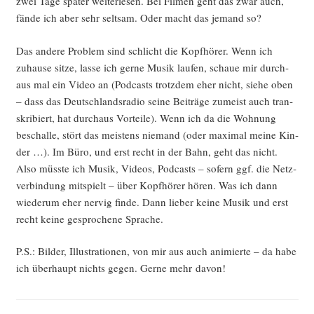
zwei Tage spä­ter wei­ter­le­sen. Bei Fil­men geht das zwar auch,
fän­de ich aber sehr selt­sam. Oder macht das jemand so?
Das ande­re Pro­blem sind schlicht die Kopf­hö­rer. Wenn ich
zuhau­se sit­ze, las­se ich ger­ne Musik lau­fen, schaue mir durch­
aus mal ein Video an (Pod­casts trotz­dem eher nicht, sie­he oben
– dass das Deutsch­lands­ra­dio sei­ne Bei­trä­ge zumeist auch tran­
skri­biert, hat durch­aus Vor­tei­le). Wenn ich da die Woh­nung
beschal­le, stört das meis­tens nie­mand (oder maxi­mal mei­ne Kin­
der …). Im Büro, und erst recht in der Bahn, geht das nicht.
Also müss­te ich Musik, Vide­os, Pod­casts – sofern ggf. die Netz­
ver­bin­dung mit­spielt – über Kopf­hö­rer hören. Was ich dann
wie­der­um eher ner­vig fin­de. Dann lie­ber kei­ne Musik und erst
recht kei­ne gespro­che­ne Sprache.
P.S.: Bil­der, Illus­tra­tio­nen, von mir aus auch ani­mier­te – da habe
ich über­haupt nichts gegen. Ger­ne mehr davon!