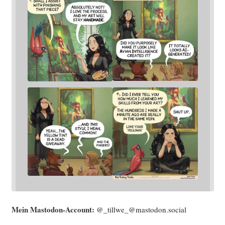
Mein Mast­o­don-Account:
@_tillwe_@mastodon.social