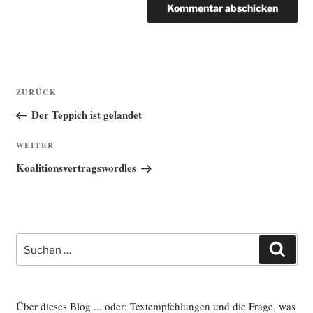
Beitragsnavigation
Vorheriger
ZURÜCK
Beitrag
Der Teppich ist gelandet
Nächster
WEITER
Beitrag
Koalitionsvertragswordles
Suche
Such
nach:
Über dieses Blog ... oder: Textempfehlungen und die Frage, was