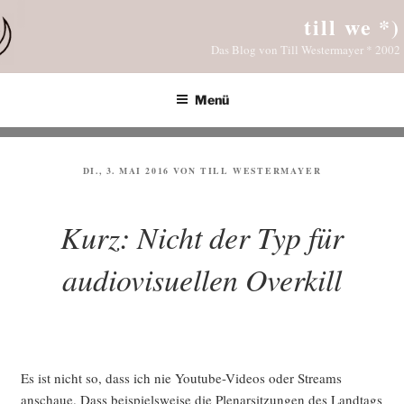
Zum
till we *)
Inhalt
Das Blog von Till Westermayer * 2002
springen
Menü
VERÖFFENTLICHT
DI., 3. MAI 2016
VON
TILL WESTERMAYER
AM
Kurz: Nicht der Typ für
audiovisuellen Overkill
Es ist nicht so, dass ich nie You­tube-Vide­os oder Streams
anschaue. Dass bei­spiels­wei­se die Ple­nar­sit­zun­gen des Land­tags