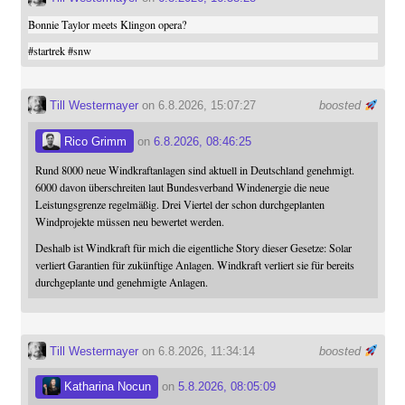
Bonnie Taylor meets Klingon opera?
#
startrek
#
snw
Till Westermayer
on 6.8.2026, 15:07:27
boosted
Rico Grimm
on
6.8.2026, 08:46:25
Rund 8000 neue Windkraftanlagen sind aktuell in Deutschland genehmigt.
6000 davon überschreiten laut Bundesverband Windenergie die neue
Leistungsgrenze regelmäßig. Drei Viertel der schon durchgeplanten
Windprojekte müssen neu bewertet werden.
Deshalb ist Windkraft für mich die eigentliche Story dieser Gesetze: Solar
verliert Garantien für zukünftige Anlagen. Windkraft verliert sie für bereits
durchgeplante und genehmigte Anlagen.
Till Westermayer
on 6.8.2026, 11:34:14
boosted
Katharina Nocun
on
5.8.2026, 08:05:09