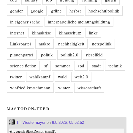
gender
google
grüne
herbst
hochschulpolitik
in eigener sache
innerparteiliche meinungsbildung
internet
klimakrise
klimaschutz
linke
Linkspartei
makro
nachhaltigkeit
netzpolitik
piratenpartei
politik
politik2.0
rieselfeld
science fiction
sf
sommer
spd
stadt
technik
twitter
wahlkampf
wald
web2.0
winfried kretschmann
winter
wissenschaft
MASTODON-FEED
Till Westermayer
on
8.8.2026, 05:52:52
@
fugueish
BlackDemon (small).