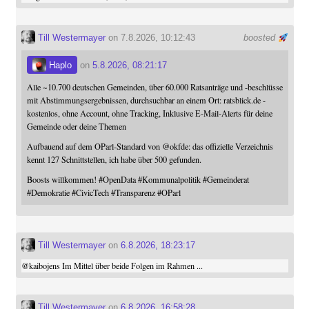
Till Westermayer
on 7.8.2026, 10:12:43
boosted
Haplo
on
5.8.2026, 08:21:17
Alle ~10.700 deutschen Gemeinden, über 60.000 Ratsanträge und -beschlüsse
mit Abstimmungsergebnissen, durchsuchbar an einem Ort: ratsblick.de -
kostenlos, ohne Account, ohne Tracking, Inklusive E-Mail-Alerts für deine
Gemeinde oder deine Themen
Aufbauend auf dem OParl-Standard von
@
okfde
: das offizielle Verzeichnis
kennt 127 Schnittstellen, ich habe über 500 gefunden.
Boosts willkommen!
#
OpenData
#
Kommunalpolitik
#
Gemeinderat
#
Demokratie
#
CivicTech
#
Transparenz
#
OParl
Till Westermayer
on
6.8.2026, 18:23:17
@
kaibojens
Im Mittel über beide Folgen im Rahmen ...
Till Westermayer
on
6.8.2026, 16:58:28