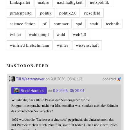
Linkspartei
makro
nachhaltigkeit
netzpolitik
piratenpartei
politik
politik2.0
rieselfeld
science fiction
sf
sommer
spd
stadt
technik
twitter
wahlkampf
wald
web2.0
winfried kretschmann
winter
wissenschaft
MASTODON-FEED
Till Westermayer
on 9.8.2026, 08:41:13
boosted
SonstHarmlos
on
9.8.2026, 05:39:01
Wusstet ihr, dass Blaise Pascal, der Namensgeber für die
Programmiersprache, nicht nur Mathematiker war, sondern auch der Erfinder
des öffentlichen Nahverkehrs?
1662 wurden die "Carrosses à cinq sols" gegründet, ein Unternehmen, das
mit Pferdekutschen durch Paris fuhr, mit fünf festen Linien und einem festen