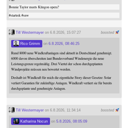
Bonnie Taylor meets Klingon opera?
#
startrek
#
snw
Till Westermayer
on 6.8.2026, 15:07:27
boosted
Rico Grimm
on
6.8.2026, 08:46:25
Rund 8000 neue Windkraftanlagen sind aktuell in Deutschland genehmigt.
6000 davon überschreiten laut Bundesverband Windenergie die neue
Leistungsgrenze regelmäßig. Drei Viertel der schon durchgeplanten
Windprojekte müssen neu bewertet werden.
Deshalb ist Windkraft für mich die eigentliche Story dieser Gesetze: Solar
verliert Garantien für zukünftige Anlagen. Windkraft verliert sie für bereits
durchgeplante und genehmigte Anlagen.
Till Westermayer
on 6.8.2026, 11:34:14
boosted
Katharina Nocun
on
5.8.2026, 08:05:09