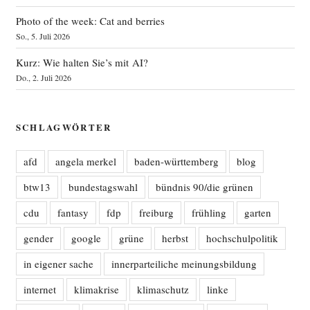
Photo of the week: Cat and berries
So., 5. Juli 2026
Kurz: Wie halten Sie’s mit AI?
Do., 2. Juli 2026
SCHLAGWÖRTER
afd
angela merkel
baden-württemberg
blog
btw13
bundestagswahl
bündnis 90/die grünen
cdu
fantasy
fdp
freiburg
frühling
garten
gender
google
grüne
herbst
hochschulpolitik
in eigener sache
innerparteiliche meinungsbildung
internet
klimakrise
klimaschutz
linke