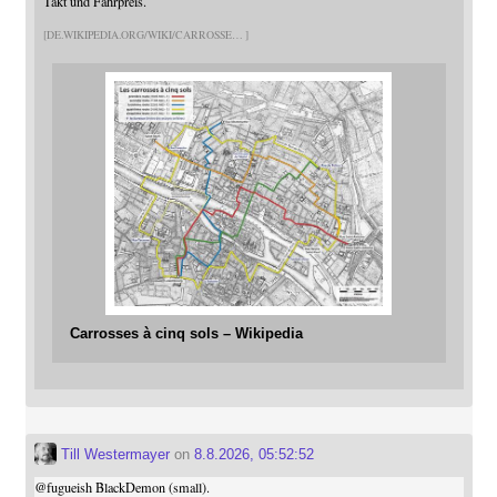
Takt und Fahrpreis.
DE.WIKIPEDIA.ORG/WIKI/CARROSSE
Carrosses à cinq sols – Wikipedia
Till Westermayer
on
8.8.2026, 05:52:52
@
fugueish
BlackDemon (small).