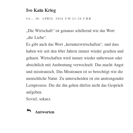
Ivo Kain Krieg
SA., 30. APRIL 2016 UM 21:36 UHR
„Die Wirt­schaft“ ist genau­so schil­lernd wie das Wort
„die Liebe“.
Es gibt auch das Wort „her­un­ter­wirt­schaf­ten“, und dass
haben wir seit den 60er Jah­ren immer wie­der gese­hen und
gehasst. Wirt­schaf­ten wird immer wie­der unbe­wusst oder
absicht­lich mit Aus­beu­tung ver­wech­selt. Das macht Angst
und miss­trau­isch. Das Miss­trau­en ist so berech­tigt wie die
mensch­li­che Natur. Zu unter­schei­den ist ein anstren­gen­der
Lern­pro­zess. Die die ihn gehen dür­fen nicht das Gespräch
aufgeben.
Soviel, sokurz.
Antworten