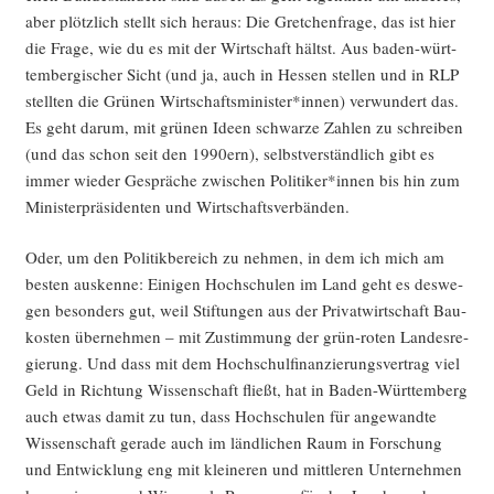
aber plötz­lich stellt sich her­aus: Die Gret­chen­fra­ge, das ist hier
die Fra­ge, wie du es mit der Wirt­schaft hältst. Aus baden-würt­
tem­ber­gi­scher Sicht (und ja, auch in Hes­sen stel­len und in RLP
stell­ten die Grü­nen Wirtschaftsminister*innen) ver­wun­dert das.
Es geht dar­um, mit grü­nen Ideen schwar­ze Zah­len zu schrei­ben
(und das schon seit den 1990ern), selbst­ver­ständ­lich gibt es
immer wie­der Gesprä­che zwi­schen Politiker*innen bis hin zum
Minis­ter­prä­si­den­ten und Wirtschaftsverbänden.
Oder, um den Poli­tik­be­reich zu neh­men, in dem ich mich am
bes­ten aus­ken­ne: Eini­gen Hoch­schu­len im Land geht es des­we­
gen beson­ders gut, weil Stif­tun­gen aus der Pri­vat­wirt­schaft Bau­
kos­ten über­neh­men – mit Zustim­mung der grün-roten Lan­des­re­
gie­rung. Und dass mit dem Hoch­schul­fi­nan­zie­rungs­ver­trag viel
Geld in Rich­tung Wis­sen­schaft fließt, hat in Baden-Würt­tem­berg
auch etwas damit zu tun, dass Hoch­schu­len für ange­wand­te
Wis­sen­schaft gera­de auch im länd­li­chen Raum in For­schung
und Ent­wick­lung eng mit klei­ne­ren und mitt­le­ren Unter­neh­men