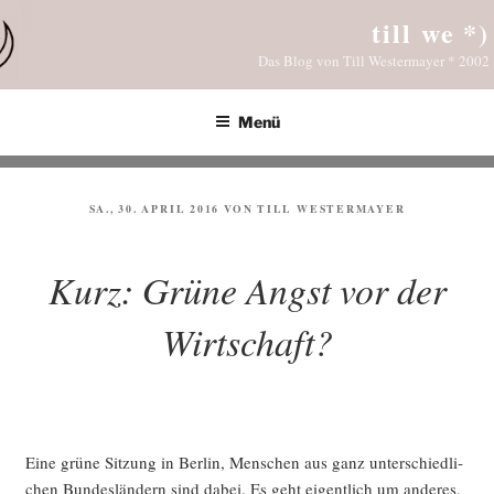
Zum
till we *)
Inhalt
Das Blog von Till Westermayer * 2002
springen
Menü
VERÖFFENTLICHT
SA., 30. APRIL 2016
VON
TILL WESTERMAYER
AM
Kurz: Grüne Angst vor der
Wirtschaft?
Eine grü­ne Sit­zung in Ber­lin, Men­schen aus ganz unter­schied­li­
chen Bun­des­län­dern sind dabei. Es geht eigent­lich um ande­res,