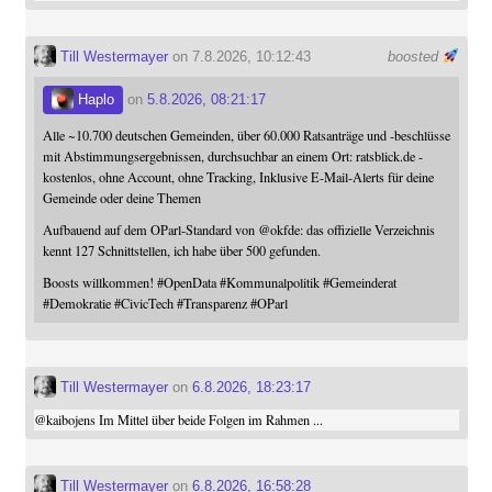
Till Westermayer
on 7.8.2026, 10:12:43
boosted
Haplo
on
5.8.2026, 08:21:17
Alle ~10.700 deutschen Gemeinden, über 60.000 Ratsanträge und -beschlüsse
mit Abstimmungsergebnissen, durchsuchbar an einem Ort: ratsblick.de -
kostenlos, ohne Account, ohne Tracking, Inklusive E-Mail-Alerts für deine
Gemeinde oder deine Themen
Aufbauend auf dem OParl-Standard von
@
okfde
: das offizielle Verzeichnis
kennt 127 Schnittstellen, ich habe über 500 gefunden.
Boosts willkommen!
#
OpenData
#
Kommunalpolitik
#
Gemeinderat
#
Demokratie
#
CivicTech
#
Transparenz
#
OParl
Till Westermayer
on
6.8.2026, 18:23:17
@
kaibojens
Im Mittel über beide Folgen im Rahmen ...
Till Westermayer
on
6.8.2026, 16:58:28