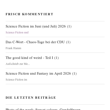
FRISCH KOMMENTIERT
Science Fiction im Juni (und Juli) 2026
(
1
)
Science Fiction und
Das C-Wort - Chaos-Tage bei der CDU
(
1
)
Frank Hamm
The good kind of weird - Teil I
(
1
)
Aufschrieb zur Me...
Science Fiction und Fantasy im April 2026
(
1
)
Science Fiction im
DIE LETZTEN BEITRÄGE
Photo of the week: Sunset colours, Gundelfingen