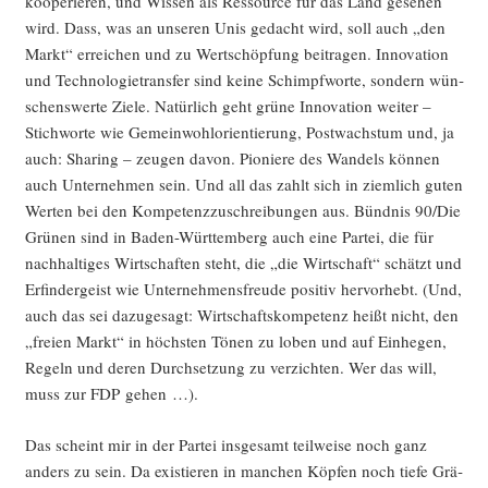
koope­rie­ren, und Wis­sen als Res­sour­ce für das Land gese­hen
wird. Dass, was an unse­ren Unis gedacht wird, soll auch „den
Markt“ errei­chen und zu Wert­schöp­fung bei­tra­gen. Inno­va­ti­on
und Tech­no­lo­gie­trans­fer sind kei­ne Schimpf­wor­te, son­dern wün­
schens­wer­te Zie­le. Natür­lich geht grü­ne Inno­va­ti­on wei­ter –
Stich­wor­te wie Gemein­wohl­ori­en­tie­rung, Post­wachs­tum und, ja
auch: Sha­ring – zeu­gen davon. Pio­nie­re des Wan­dels kön­nen
auch Unter­neh­men sein. Und all das zahlt sich in ziem­lich guten
Wer­ten bei den Kom­pe­tenz­zu­schrei­bun­gen aus. Bünd­nis 90/Die
Grü­nen sind in Baden-Würt­tem­berg auch eine Par­tei, die für
nach­hal­ti­ges Wirt­schaf­ten steht, die „die Wirt­schaft“ schätzt und
Erfin­der­geist wie Unter­neh­mens­freu­de posi­tiv her­vor­hebt. (Und,
auch das sei dazu­ge­sagt: Wirt­schafts­kom­pe­tenz heißt nicht, den
„frei­en Markt“ in höchs­ten Tönen zu loben und auf Ein­he­gen,
Regeln und deren Durch­set­zung zu ver­zich­ten. Wer das will,
muss zur FDP gehen …).
Das scheint mir in der Par­tei ins­ge­samt teil­wei­se noch ganz
anders zu sein. Da exis­tie­ren in man­chen Köp­fen noch tie­fe Grä­