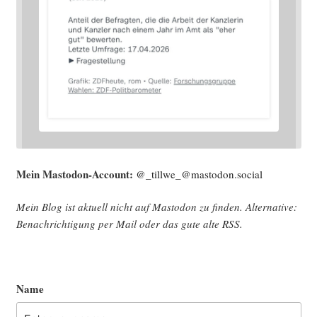
Mein Mast­o­don-Account:
@_tillwe_@mastodon.social
Mein Blog ist aktu­ell nicht auf Mast­o­don zu fin­den. Alter­na­ti­ve:
Benach­rich­ti­gung per Mail oder das gute alte
RSS
.
Name