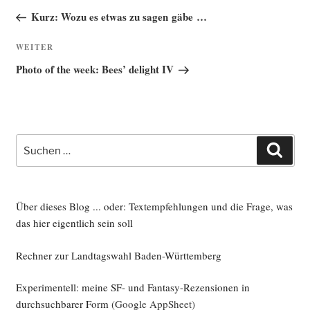
Beitrag
Kurz: Wozu es etwas zu sagen gäbe …
Nächster
WEITER
Beitrag
Photo of the week: Bees’ delight IV
Suche
Such
nach:
Über dieses Blog ... oder: Textempfehlungen und die Frage, was
das hier eigentlich sein soll
Rechner zur Landtagswahl Baden-Württemberg
Experimentell: meine SF- und Fantasy-Rezensionen in
durchsuchbarer Form
(Google AppSheet)