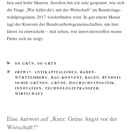
ben und hohe Mau­ern. Inso­fern bin ich sehr gespannt, wie sich
die Fra­ge „Wie hältst du’s mit der Wirt­schaft“ im Bun­des­tags­
wahl­pro­gramm 2017 wie­der­fin­den wird. In gut einem Monat
tagt der Kon­vent der Bun­des­ar­beits­ge­mein­schaf­ten, um hier
Ideen zu ent­wi­ckeln – mal sehen, wie inno­va­ti­ons­of­fen mei­ne
Par­tei sich da zeigt.
KATEGORIEN
SO GRÜN, SO GRÜN
SCHLAGWÖRTER
#BTW17
,
ANTIKAPITALISMUS
,
BADEN-
WÜRTTEMBERG
,
BAG-KONVENT
,
BAGEN
,
BÜNDNIS
90/DIE GRÜNEN
,
GRÜNE
,
HOCHSCHULPOLITIK
,
INNOVATION
,
TECHNOLOGIETRANSFER
,
WIRTSCHAFT
Eine Antwort auf „Kurz: Grüne Angst vor der
Wirtschaft?“