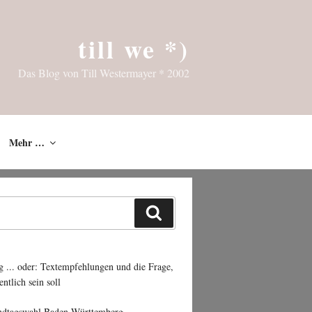
till we *)
Das Blog von Till Westermayer * 2002
Mehr …
Suchen
g ... oder: Textempfehlungen und die Frage,
entlich sein soll
ndtagswahl Baden-Württemberg