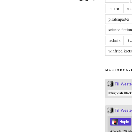
makro
nac
piratenpartei
science fictio
technik
tw
winfried kre
MASTODON-
Till West
@
fugueish
Black
Till West
Haplo
Alle ~10.700 d