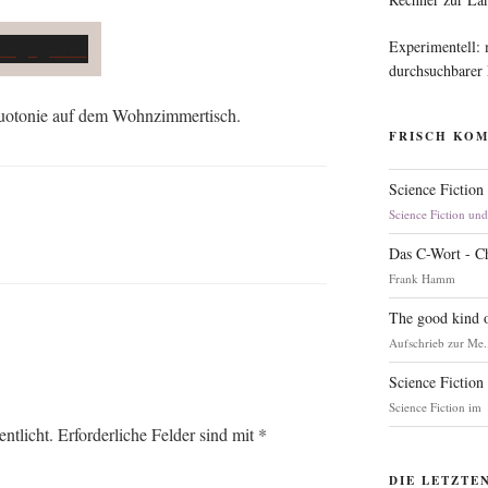
Experimentell:
durchsuchbarer
: Duo­to­nie auf dem Wohnzimmertisch.
FRISCH KO
Science Fiction
Science Fiction un
Das C-Wort - C
Frank Hamm
The good kind o
Aufschrieb zur Me.
Science Fiction
Science Fiction im
ntlicht.
Erforderliche Felder sind mit
*
DIE LETZTE