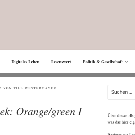
Digitales Leben
Lesenswert
Politik & Gesellschaft
Suche
6
VON
TILL WESTERMAYER
nach:
eek: Orange/green I
Über dieses Blo
was das hier eig
Rechner zur La