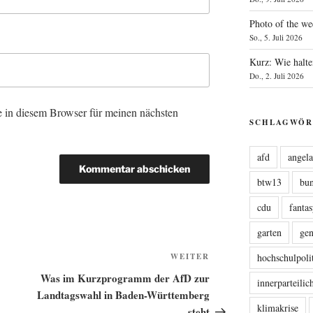
Photo of the we
So., 5. Juli 2026
Kurz: Wie halte
Do., 2. Juli 2026
 in diesem Browser für meinen nächsten
SCHLAGWÖR
afd
angel
btw13
bu
cdu
fanta
garten
ge
Nächster
WEITER
hochschulpoli
Beitrag
Was im Kurzprogramm der AfD zur
innerparteili
Landtagswahl in Baden-Württemberg
klimakrise
steht