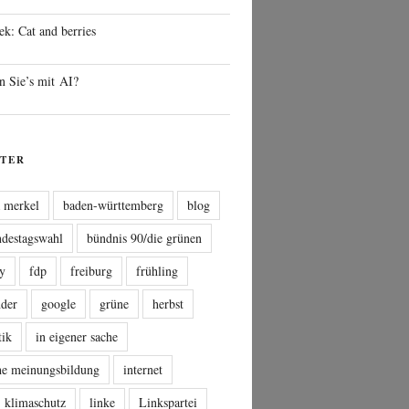
ek: Cat and berries
n Sie’s mit AI?
TER
a merkel
baden-württemberg
blog
ndestagswahl
bündnis 90/die grünen
sy
fdp
freiburg
frühling
nder
google
grüne
herbst
tik
in eigener sache
che meinungsbildung
internet
klimaschutz
linke
Linkspartei