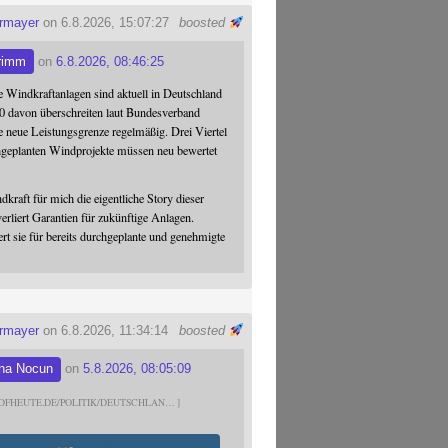
ermayer
on 6.8.2026, 15:07:27
boosted
rimm
on
6.8.2026, 08:46:25
 Windkraftanlagen sind aktuell in Deutschland
0 davon überschreiten laut Bundesverband
 neue Leistungsgrenze regelmäßig. Drei Viertel
hgeplanten Windprojekte müssen neu bewertet
dkraft für mich die eigentliche Story dieser
verliert Garantien für zukünftige Anlagen.
ert sie für bereits durchgeplante und genehmigte
ermayer
on 6.8.2026, 11:34:14
boosted
na Nocun
on
5.8.2026, 08:05:09
DFHEUTE.DE/POLITIK/DEUTSCHLAN