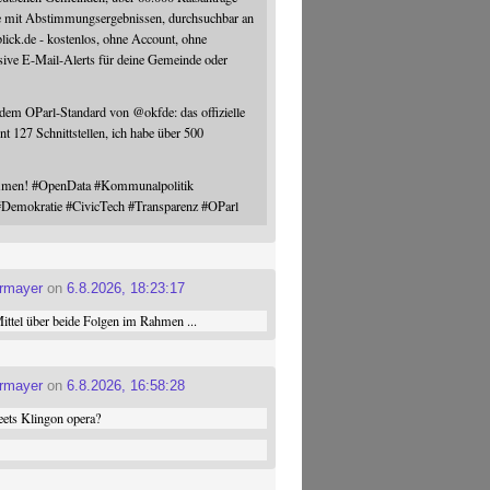
e mit Abstimmungsergebnissen, durchsuchbar an
blick.de - kostenlos, ohne Account, ohne
sive E-Mail-Alerts für deine Gemeinde oder
 dem OParl-Standard von
@
okfde
: das offizielle
nt 127 Schnittstellen, ich habe über 500
ommen!
#
OpenData
#
Kommunalpolitik
#
Demokratie
#
CivicTech
#
Transparenz
#
OParl
ermayer
on
6.8.2026, 18:23:17
ttel über beide Folgen im Rahmen ...
ermayer
on
6.8.2026, 16:58:28
ets Klingon opera?