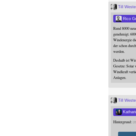
Till West
Rico G
Rund 8000 neue
genehmigt. 600
Windenergie die
der schon durc
werden.
Deshalb ist Win
Gesetze: Solar 
Windkraft verli
Anlagen.
Till West
Kathari
Hintergrund:
Z