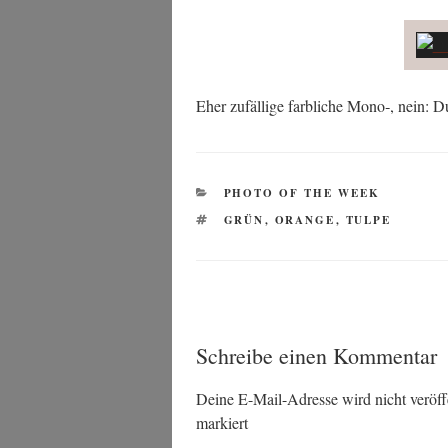
Eher zufäl­li­ge farb­li­che Mono‑, nein
KATEGORIEN
PHOTO OF THE WEEK
SCHLAGWÖRTER
GRÜN
,
ORANGE
,
TULPE
Schreibe einen Kommentar
Deine E-Mail-Adresse wird nicht veröffe
markiert