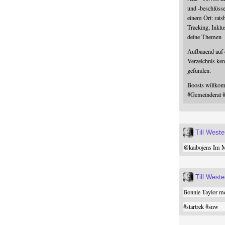
und -beschlüss
einem Ort: rats
Tracking, Inklu
deine Themen
Aufbauend auf
Verzeichnis ken
gefunden.
Boosts willk
#
Gemeinderat
Till West
@
kaibojens
Im Mi
Till West
Bonnie Taylor me
#
startrek
#
snw