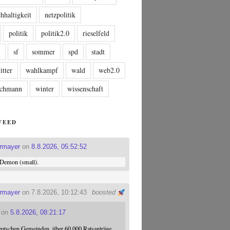
hhaltigkeit
netzpolitik
politik
politik2.0
rieselfeld
n
sf
sommer
spd
stadt
itter
wahlkampf
wald
web2.0
tschmann
winter
wissenschaft
FEED
ermayer
on
8.8.2026, 05:52:52
Demon (small).
ermayer
on 7.8.2026, 10:12:43
boosted
on
5.8.2026, 08:21:17
eutschen Gemeinden, über 60.000 Ratsanträge