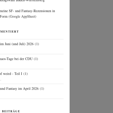
 meine SF- und Fantasy-Rezensionen in
 Form
(Google AppSheet)
MMENTIERT
 im Juni (und Juli) 2026
(
1
)
d
haos-Tage bei der CDU
(
1
)
f weird - Teil I
(
1
)
..
 und Fantasy im April 2026
(
1
)
N BEITRÄGE