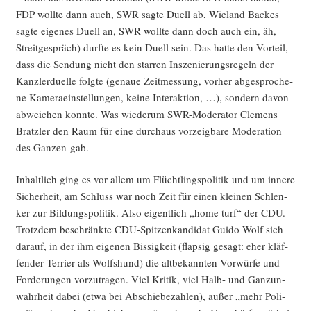
FDP woll­te dann auch, SWR sag­te Duell ab, Wie­land Backes
sag­te eige­nes Duell an, SWR woll­te dann doch auch ein, äh,
Streit­ge­spräch) durf­te es kein Duell sein. Das hat­te den Vor­teil,
dass die Sen­dung nicht den star­ren Insze­nie­rungs­re­geln der
Kanz­ler­du­el­le folg­te (genaue Zeit­mes­sung, vor­her abge­spro­che­
ne Kame­ra­ein­stel­lun­gen, kei­ne Inter­ak­ti­on, …), son­dern davon
abwei­chen konn­te. Was wie­der­um SWR-Mode­ra­tor Cle­mens
Bratz­ler den Raum für eine durch­aus vor­zeig­ba­re Mode­ra­ti­on
des Gan­zen gab.
Inhalt­lich ging es vor allem um Flücht­lings­po­li­tik und um inne­re
Sicher­heit, am Schluss war noch Zeit für einen klei­nen Schlen­
ker zur Bil­dungs­po­li­tik. Also eigent­lich „home turf“ der CDU.
Trotz­dem beschränk­te CDU-Spit­zen­kan­di­dat Gui­do Wolf sich
dar­auf, in der ihm eige­nen Bis­sig­keit (flap­sig gesagt: eher kläf­
fen­der Ter­ri­er als Wolfs­hund) die alt­be­kann­ten Vor­wür­fe und
For­de­run­gen vor­zu­tra­gen. Viel Kri­tik, viel Halb- und Gan­z­un­
wahr­heit dabei (etwa bei Abschie­be­zah­len), außer „mehr Poli­