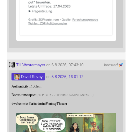
Till Westermayer
on 6.8.2026, 07:43:10
boosted
David Revoy
on
5.8.2026, 16:01:12
Authenticity Problem
Bonus timelapse:
PEPPERCARROT.COM/EN/MINIFANTAS
#
webcomic
#
krita
#
miniFantasyTheater