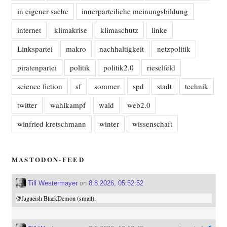
in eigener sache
innerparteiliche meinungsbildung
internet
klimakrise
klimaschutz
linke
Linkspartei
makro
nachhaltigkeit
netzpolitik
piratenpartei
politik
politik2.0
rieselfeld
science fiction
sf
sommer
spd
stadt
technik
twitter
wahlkampf
wald
web2.0
winfried kretschmann
winter
wissenschaft
MASTODON-FEED
Till Westermayer
on
8.8.2026, 05:52:52
@
fugueish
BlackDemon (small).