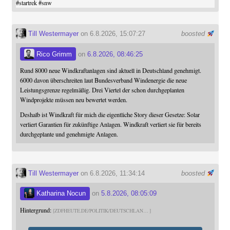
#
startrek
#
snw
Till Westermayer
on 6.8.2026, 15:07:27
boosted
Rico Grimm
on
6.8.2026, 08:46:25
Rund 8000 neue Windkraftanlagen sind aktuell in Deutschland genehmigt.
6000 davon überschreiten laut Bundesverband Windenergie die neue
Leistungsgrenze regelmäßig. Drei Viertel der schon durchgeplanten
Windprojekte müssen neu bewertet werden.
Deshalb ist Windkraft für mich die eigentliche Story dieser Gesetze: Solar
verliert Garantien für zukünftige Anlagen. Windkraft verliert sie für bereits
durchgeplante und genehmigte Anlagen.
Till Westermayer
on 6.8.2026, 11:34:14
boosted
Katharina Nocun
on
5.8.2026, 08:05:09
Hintergrund:
ZDFHEUTE.DE/POLITIK/DEUTSCHLAN