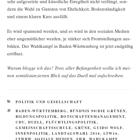
sehr auf­ge­setz­te und künst­li­che Erregt­heit nicht ver­fängt, son­
dern die Wahl zu Guns­ten von Ehr­lich­keit, Boden­stän­dig­keit
und einem kla­ren Kurs ausfällt.
Es wird span­nend wer­den, und es wird in den sozia­len Medi­en
eher unge­müt­li­cher wer­den, je stär­ker sich Front­stel­lun­gen aus­
bil­den. Der Wahl­kampf in Baden-Würt­tem­berg ist jetzt end­gül­tig
eröffnet.
War­um blog­ge ich das? Trotz aller Befan­gen­heit woll­te ich mei­
nen semi­di­stan­zier­ten Blick auf das Duell mal aufschreiben.
KATEGORIEN
POLITIK UND GESELLSCHAFT
SCHLAGWÖRTER
BADEN-WÜRTTEMBERG
,
BÜNDNIS 90/DIE GRÜNEN
,
BILDUNGSPOLITIK
,
BOTSCHAFTENMANAGEMENT
,
CDU
,
DUELL
,
FLÜCHTLINGSPOLITIK
,
GEMEINSCHAFTSSCHULE
,
GRÜNE
,
GUIDO WOLF
,
INNENPOLITIK
,
LANDTAGSWAHL 2016
,
LTW16
,
LTWBW
,
SOZIALE MEDIEN
,
SWR
,
WAHLKAMPF
,