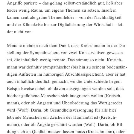
Angrif­fe parier­te – das gelang selbst­ver­ständ­lich gut, ließ aber
lei­der wenig Raum, um eige­ne The­men zu set­zen. Inso­fern
kamen zen­tra­le grü­ne The­men­fel­der – von der Nach­hal­tig­keit
und der Kli­ma­kri­se bis zur Digi­ta­li­sie­rung der Wirt­schaft – lei­
der nicht vor.
Man­che mein­ten nach dem Duell, dass Kret­sch­mann in der Dar­
stel­lung der Sym­pa­thi­sche­re von zwei Kon­ser­va­ti­ven gewe­sen
sei, die inhalt­lich wenig trenn­te. Das stimmt so nicht. Kret­sch­
mann war defi­ni­tiv sym­pa­thi­scher (bis hin zu sei­nem boden­stän­
di­gen Auf­tre­ten im humo­ri­gen Abschluss­spiel­chen), aber er hat
auch inhalt­lich deut­lich gemacht, wo die Unter­schie­de lie­gen:
Bei­spiels­wei­se dabei, ob davon aus­ge­gan­gen wer­den soll, dass
hier­her geflo­he­ne Men­schen sich inte­grie­ren wol­len (Kret­sch­
mann), oder ob Ängs­ten und Über­for­de­rung das Wort gere­det
wird (Wolf). Dar­in, ob Gesund­heits­ver­sor­gung für alle hier
leben­de Men­schen ein Zei­chen der Huma­ni­tät ist (Kret­sch­
mann), oder ob Ängs­te geschürt wur­den (Wolf). Dar­in, ob Bil­
dung sich an Qua­li­tät mes­sen las­sen muss (Kret­sch­mann), oder