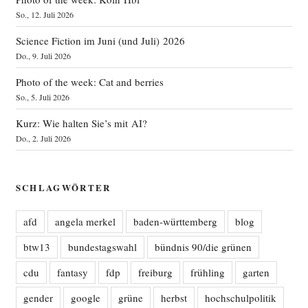
So., 12. Juli 2026
Science Fiction im Juni (und Juli) 2026
Do., 9. Juli 2026
Photo of the week: Cat and berries
So., 5. Juli 2026
Kurz: Wie halten Sie’s mit AI?
Do., 2. Juli 2026
SCHLAGWÖRTER
afd
angela merkel
baden-württemberg
blog
btw13
bundestagswahl
bündnis 90/die grünen
cdu
fantasy
fdp
freiburg
frühling
garten
gender
google
grüne
herbst
hochschulpolitik