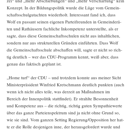
zei“ und „mehr Abschie­bun­gen“ und „mehr Ver­schär­fung“ kein
Kon­zept. In der Bil­dungs­po­li­tik wur­de die Lüge vom Gemein­
schafts­schul­gut­ach­ten wie­der­holt. Inter­es­sant fand ich, dass
Wolf en pas­sant sei­nen eige­nen Par­tei­freun­den in Gemein­de­rä­
ten und Rat­häu­sern fach­li­che Inkom­pe­tenz unter­stell­te, als er
sag­te, dass die­se Gemein­schafts­schu­len nicht aus inhalt­li­chen,
son­dern nur aus struk­tu­rel­len Grün­den ein­führ­ten. Dass Wolf
die Gemein­schafts­schu­le abschaf­fen will, sag­te er nicht so rich­
tig deut­lich – wer das CDU-Pro­gramm kennt, weiß aber, dass
genau das fak­tisch geplant ist.
„Home turf“ der CDU – und trotz­dem konn­te aus mei­ner Sicht
Minis­ter­prä­si­dent Win­fried Kret­sch­mann deut­lich punk­ten (auch
wenn ich nicht alles tei­le, was der­zeit an Maß­nah­men im
Bereich der Innen­po­li­tik statt­fin­det). Er strahl­te Beson­nen­heit
und Kom­pe­tenz aus – die rich­tig, rich­tig guten Sym­pa­thie­wer­te
über das gan­ze Par­tei­en­spek­trum sind ja nicht ohne Grund so,
wie sie sind. Vom gan­zen Set­ting Regierung/Opposition her hat­
te er die Rol­le des­je­ni­gen inne, der her­aus­ge­for­dert wur­de und