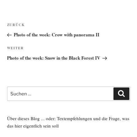
Beitragsnavigation
Vorheriger
ZURÜCK
Beitrag
Photo of the week: Crow with panorama II
Nächster
WEITER
Beitrag
Photo of the week: Snow in the Black Forest IV
Suche
Such
nach:
Über dieses Blog ... oder: Textempfehlungen und die Frage, was
das hier eigentlich sein soll