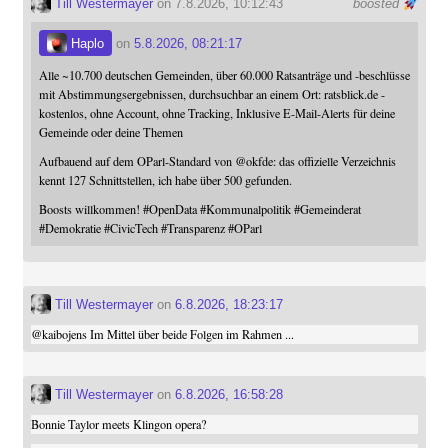
Till Westermayer
on 7.8.2026, 10:12:43
boosted
Haplo
on
5.8.2026, 08:21:17
Alle ~10.700 deutschen Gemeinden, über 60.000 Ratsanträge und -beschlüsse
mit Abstimmungsergebnissen, durchsuchbar an einem Ort: ratsblick.de -
kostenlos, ohne Account, ohne Tracking, Inklusive E-Mail-Alerts für deine
Gemeinde oder deine Themen
Aufbauend auf dem OParl-Standard von
@
okfde
: das offizielle Verzeichnis
kennt 127 Schnittstellen, ich habe über 500 gefunden.
Boosts willkommen!
#
OpenData
#
Kommunalpolitik
#
Gemeinderat
#
Demokratie
#
CivicTech
#
Transparenz
#
OParl
Till Westermayer
on
6.8.2026, 18:23:17
@
kaibojens
Im Mittel über beide Folgen im Rahmen ...
Till Westermayer
on
6.8.2026, 16:58:28
Bonnie Taylor meets Klingon opera?