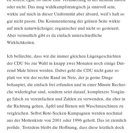
oder nicht. Das mag wahl­kampf­stra­te­gisch ja sinn­voll sein,
wirk­te auf mich in die­ser Uni­for­mi­tät aber absurd, weil’s halt so
gar nicht pass­te. Die Kom­men­tie­rung der grü­nen Sei­te wirk­te
auf mich natur­wüch­si­ger, orga­ni­scher und nicht so gesteu­ert.
Aber ver­mut­lich gibt es da ein­fach unter­schied­li­che
Wirklichkeiten.
Ich befürch­te, dass wir die immer glei­chen Lügen­ge­schich­ten
der CDU bis zur Wahl in knapp zwei Mona­ten noch eini­ge Dut­
zend Male hören wer­den. Dabei geht die CDU nicht ganz so
platt vor wie der rech­te Rand im Netz, der ja ger­ne Din­ge
behaup­tet, die ein­fach frei erfun­den und in einer Minu­te Recher­
che wider­leg­bar sind, son­dern setzt dar­auf, kom­ple­xe­re Vor­gän­
ge falsch zu ver­ein­fa­chen und Zah­len zu ver­wen­den, die eher in
die Rich­tung gehen, Äpfel und Bir­nen mit Wasch­ma­schi­nen zu
ver­glei­chen. Selbst Rote-Socken-Kam­pa­gnen wer­den noch­mal
aus der Mot­ten­kis­te von 2001 oder 1996 geholt. Das ist ziem­lich
per­fi­de. Trotz­dem bleibt die Hoff­nung, dass die­se letzt­lich doch