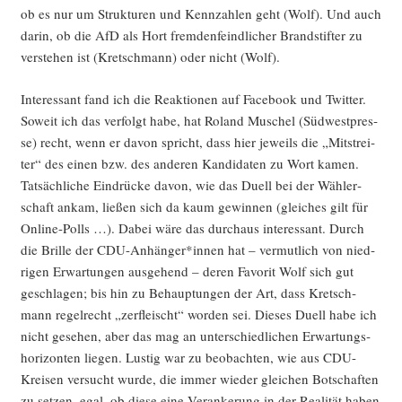
ob es nur um Struk­tu­ren und Kenn­zah­len geht (Wolf). Und auch
dar­in, ob die AfD als Hort frem­den­feind­li­cher Brand­stif­ter zu
ver­ste­hen ist (Kret­sch­mann) oder nicht (Wolf).
Inter­es­sant fand ich die Reak­tio­nen auf Face­book und Twit­ter.
Soweit ich das ver­folgt habe, hat Roland Muschel (Süd­west­pres­
se) recht, wenn er davon spricht, dass hier jeweils die „Mit­strei­
ter“ des einen bzw. des ande­ren Kan­di­da­ten zu Wort kamen.
Tat­säch­li­che Ein­drü­cke davon, wie das Duell bei der Wäh­ler­
schaft ankam, lie­ßen sich da kaum gewin­nen (glei­ches gilt für
Online-Polls …). Dabei wäre das durch­aus inter­es­sant. Durch
die Bril­le der CDU-Anhänger*innen hat – ver­mut­lich von nied­
ri­gen Erwar­tun­gen aus­ge­hend – deren Favo­rit Wolf sich gut
geschla­gen; bis hin zu Behaup­tun­gen der Art, dass Kret­sch­
mann regel­recht „zer­fleischt“ wor­den sei. Die­ses Duell habe ich
nicht gese­hen, aber das mag an unter­schied­li­chen Erwar­tungs­
ho­ri­zon­ten lie­gen. Lus­tig war zu beob­ach­ten, wie aus CDU-
Krei­sen ver­sucht wur­de, die immer wie­der glei­chen Bot­schaf­ten
zu set­zen, egal, ob die­se eine Ver­an­ke­rung in der Rea­li­tät haben