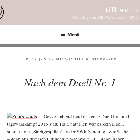
Zum
till we *)
Inhalt
Das Blog von Till Westermayer * 2002
springen
Menü
VERÖFFENTLICHT
FR., 15. JANUAR 2016
VON
TILL WESTERMAYER
AM
Nach dem Duell Nr. 1
Ges­tern abend fand das ers­te Duell im Land­
tags­wahl­kampf 2016 statt. Halt, natür­lich war es kein Duell,
son­dern ein „Streit­ge­spräch“ in der SWR-Sen­dung „Zur Sache“
– denn aus diver­sen Grün­den (SWR woll­te SPD dabei haben,