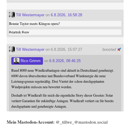
Till Westermayer
on
6.8.2026, 16:58:28
Bonnie Taylor meets Klingon opera?
#
startrek
#
snw
Till Westermayer
on 6.8.2026, 15:07:27
boosted
Rico Grimm
on
6.8.2026, 08:46:25
Rund 8000 neue Windkraftanlagen sind aktuell in Deutschland genehmigt.
6000 davon überschreiten laut Bundesverband Windenergie die neue
Leistungsgrenze regelmäßig. Drei Viertel der schon durchgeplanten
Windprojekte müssen neu bewertet werden.
Deshalb ist Windkraft für mich die eigentliche Story dieser Gesetze: Solar
verliert Garantien für zukünftige Anlagen. Windkraft verliert sie für bereits
durchgeplante und genehmigte Anlagen.
Mein Mast­o­don-Account:
@_tillwe_@mastodon.social