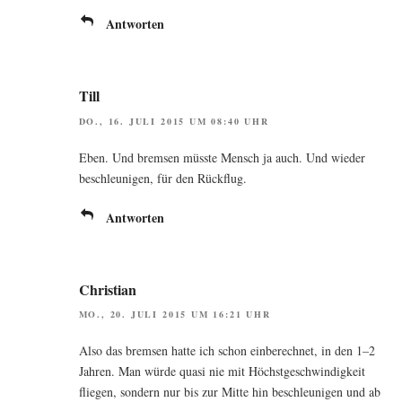
Antworten
Till
DO., 16. JULI 2015 UM 08:40 UHR
Eben. Und brem­sen müss­te Mensch ja auch. Und wie­der
beschleu­ni­gen, für den Rückflug.
Antworten
Christian
MO., 20. JULI 2015 UM 16:21 UHR
Also das brem­sen hat­te ich schon ein­be­rech­net, in den 1–2
Jah­ren. Man wür­de qua­si nie mit Höchst­ge­schwin­dig­keit
flie­gen, son­dern nur bis zur Mit­te hin beschleu­ni­gen und ab