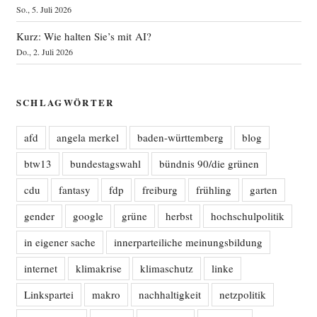
So., 5. Juli 2026
Kurz: Wie halten Sie’s mit AI?
Do., 2. Juli 2026
SCHLAGWÖRTER
afd
angela merkel
baden-württemberg
blog
btw13
bundestagswahl
bündnis 90/die grünen
cdu
fantasy
fdp
freiburg
frühling
garten
gender
google
grüne
herbst
hochschulpolitik
in eigener sache
innerparteiliche meinungsbildung
internet
klimakrise
klimaschutz
linke
Linkspartei
makro
nachhaltigkeit
netzpolitik