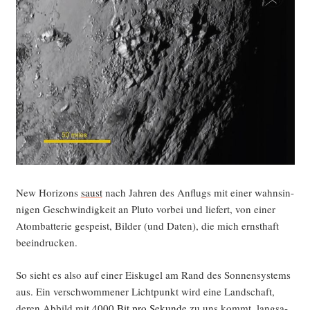
New Hori­zons
saust
nach Jah­ren des Anflugs mit einer wahn­sin­
ni­gen Geschwin­dig­keit an Plu­to vor­bei und lie­fert, von einer
Atom­bat­te­rie gespeist, Bil­der (und Daten), die mich ernst­haft
beeindrucken.
So sieht es also auf einer Eis­ku­gel am Rand des Son­nen­sys­tems
aus. Ein ver­schwom­me­ner Licht­punkt wird eine Land­schaft,
deren Abbild mit
4000 Bit pro Sekun­de
zu uns kommt, lang­sa­