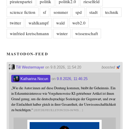
piratenpartei
politik
politik2.0
rieselfeld
science fiction
sf
sommer
spd
stadt
technik
twitter
wahlkampf
wald
web2.0
winfried kretschmann
winter
wissenschaft
MASTODON-FEED
Till Westermayer
on 9.8.2026, 11:54:20
boosted
Katharina Nocun
on
9.8.2026, 11:46:25
„Wie die Autor:innen auf diese Deutung kommen, bleibt ihr Geheimnis. Ein
in Erkenntnisinteresse wie Vorgehensweise KI-getriebener Artikel ist ihnen
Grund genug, um die deutschsprachige Soziologie der Gegenwart, und zwar
der Einfachheit halber gleich in ihrer Gesamtheit, der Unwissenschaftlichkeit
zu bezichtigen.“
ZEIT.DE/FEUILLETON/2026-08/WIS