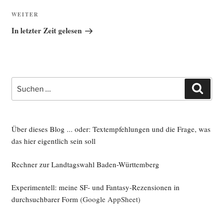
Nächster
WEITER
Beitrag
In letzter Zeit gelesen
Suche
Such
nach:
Über dieses Blog ... oder: Textempfehlungen und die Frage, was
das hier eigentlich sein soll
Rechner zur Landtagswahl Baden-Württemberg
Experimentell: meine SF- und Fantasy-Rezensionen in
durchsuchbarer Form
(Google AppSheet)