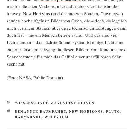
mer als die alten Modems, aber dafür über vier Licht­stun­den
hin­weg. New Hori­zons (und die ande­ren Son­den, Dawn etwa)
sen­den hoch­auf­ge­lös­te Bil­der von Orten, die – doch, da lege ich
mich bei allem Stau­nen über die­se tech­ni­schen Leis­tun­gen dann
doch fest – nie ein Mensch betre­ten wird. Und das sind vier
Licht­stun­den – das nächs­te Son­nen­sys­tem ist eini­ge Licht­jah­re
ent­fernt. Inso­fern schwingt in die­sen Bil­dern vom Rand unse­res
Son­nen­sys­tems für mich das Gefühl einer uner­füll­ba­ren Sehn­
sucht mit.
(Foto: NASA, Public Domain)
KATEGORIEN
WISSENSCHAFT
,
ZUKUNFTSVISIONEN
SCHLAGWÖRTER
BEMANNTE RAUMFAHRT
,
NEW HORIZONS
,
PLUTO
,
RAUMSONDE
,
WELTRAUM