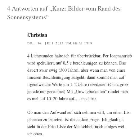
4 Antworten auf „Kurz: Bilder vom Rand des
Sonnensystems“
Christian
DO., 16. JULI 2015 UM 08:31 UHR
4 Licht­stun­den hal­te ich für über­brück­bar. Per Ionen­an­trieb
wird spe­ku­liert, auf 0,5 c beschleu­ni­gen zu kön­nen. Das
dau­ert zwar ewig (300 Jah­re), aber wenn man von einer
linea­ren Beschleu­ni­gung aus­geht, dann kommt man auf
irgend­wel­che Wer­te um 1–2 Jah­re rei­se­dau­er. (Ganz grob
gera­de nur gerech­net) Mit „Unwüg­bar­kei­ten“ run­det man
es mal auf 10–20 Jah­re auf … machbar.
Ob man den Auf­wand auf sich neh­men will, um einen Eis­
pla­ne­ten zu betre­ten, ist die ande­re Fra­ge. Ich glaub da
steht in der Prio-Lis­te der Mensch­heit noch eini­ges wei­
ter oben.