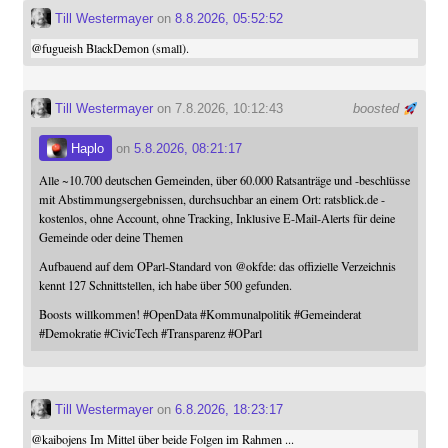
Till Westermayer
on
8.8.2026, 05:52:52
@
fugueish
BlackDemon (small).
Till Westermayer
on 7.8.2026, 10:12:43
boosted
Haplo
on
5.8.2026, 08:21:17
Alle ~10.700 deutschen Gemeinden, über 60.000 Ratsanträge und -beschlüsse
mit Abstimmungsergebnissen, durchsuchbar an einem Ort: ratsblick.de -
kostenlos, ohne Account, ohne Tracking, Inklusive E-Mail-Alerts für deine
Gemeinde oder deine Themen
Aufbauend auf dem OParl-Standard von
@
okfde
: das offizielle Verzeichnis
kennt 127 Schnittstellen, ich habe über 500 gefunden.
Boosts willkommen!
#
OpenData
#
Kommunalpolitik
#
Gemeinderat
#
Demokratie
#
CivicTech
#
Transparenz
#
OParl
Till Westermayer
on
6.8.2026, 18:23:17
@
kaibojens
Im Mittel über beide Folgen im Rahmen ...