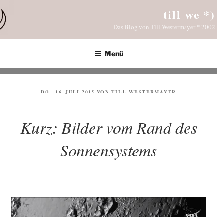
Zum
till we *)
Inhalt
Das Blog von Till Westermayer * 2002
springen
Menü
VERÖFFENTLICHT
DO., 16. JULI 2015
VON
TILL WESTERMAYER
AM
Kurz: Bilder vom Rand des
Sonnensystems