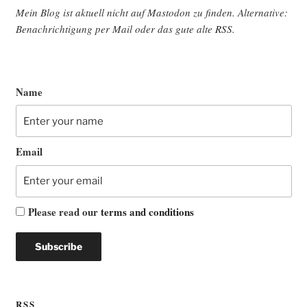
Mein Blog ist aktu­ell nicht auf Mast­o­don zu fin­den. Alter­na­ti­ve:
Benach­rich­ti­gung per Mail oder das gute alte
RSS
.
Name
Email
Please read our
terms and conditions
RSS