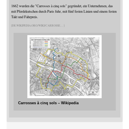
1662 wurden die "Carrosses à cinq sols" gegründet, ein Unternehmen, das
mit Pferdekutschen durch Paris fuhr, mit fünf festen Linien und einem festen
Takt und Fahrpreis.
DE.WIKIPEDIA.ORG/WIKI/CARROSSE
Carrosses à cinq sols – Wikipedia