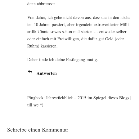
dann abbremsen.
Von daher, ich gehe nicht davon aus, dass das in den nächs­
ten 10 Jah­ren pas­siert, aber irgend­ein extro­ver­tier­ter Mil­li­
ar­där könn­te sowas schon mal star­ten.… ent­we­der sel­ber
oder ein­fach mit Frei­wil­li­gen, die dafür gut Geld (oder
Ruhm) kassieren.
Daher fin­de ich dei­ne Fest­le­gung mutig.
Antworten
Pingback:
Jahresrückblick – 2015 im Spiegel dieses Blogs |
till we *)
Schreibe einen Kommentar