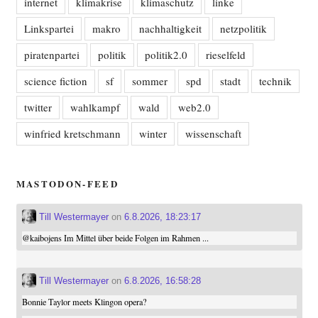
internet
klimakrise
klimaschutz
linke
Linkspartei
makro
nachhaltigkeit
netzpolitik
piratenpartei
politik
politik2.0
rieselfeld
science fiction
sf
sommer
spd
stadt
technik
twitter
wahlkampf
wald
web2.0
winfried kretschmann
winter
wissenschaft
MASTODON-FEED
Till Westermayer
on
6.8.2026, 18:23:17
@
kaibojens
Im Mittel über beide Folgen im Rahmen ...
Till Westermayer
on
6.8.2026, 16:58:28
Bonnie Taylor meets Klingon opera?