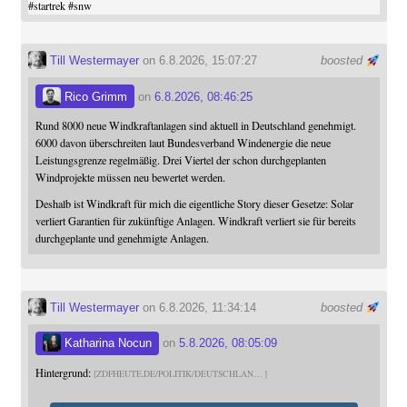
#
startrek
#
snw
Till Westermayer
on 6.8.2026, 15:07:27
boosted
Rico Grimm
on
6.8.2026, 08:46:25
Rund 8000 neue Windkraftanlagen sind aktuell in Deutschland genehmigt.
6000 davon überschreiten laut Bundesverband Windenergie die neue
Leistungsgrenze regelmäßig. Drei Viertel der schon durchgeplanten
Windprojekte müssen neu bewertet werden.
Deshalb ist Windkraft für mich die eigentliche Story dieser Gesetze: Solar
verliert Garantien für zukünftige Anlagen. Windkraft verliert sie für bereits
durchgeplante und genehmigte Anlagen.
Till Westermayer
on 6.8.2026, 11:34:14
boosted
Katharina Nocun
on
5.8.2026, 08:05:09
Hintergrund:
ZDFHEUTE.DE/POLITIK/DEUTSCHLAN