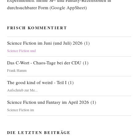
Experimentell: meine SF- und Fantasy-Rezensionen in
durchsuchbarer Form
(Google AppSheet)
FRISCH KOMMENTIERT
Science Fiction im Juni (und Juli) 2026
(
1
)
Science Fiction und
Das C-Wort - Chaos-Tage bei der CDU
(
1
)
Frank Hamm
The good kind of weird - Teil I
(
1
)
Aufschrieb zur Me...
Science Fiction und Fantasy im April 2026
(
1
)
Science Fiction im
DIE LETZTEN BEITRÄGE