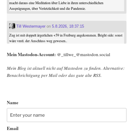
macht daraus eine Meditation über Liebe in ihren unterschiedlichen
Ausprägungen, über Verletzlichkeit und die Pandemie.
Till Westermayer
on
5.8.2026, 18:37:15
Zug ist mit doppelt ärgerlichen +59 in Freiburg angekommen. Bright side: sonst
wäre vmtl. der Anschluss weg gewesen..
Mein Mast­o­don-Account:
@_tillwe_@mastodon.social
Mein Blog ist aktu­ell nicht auf Mast­o­don zu fin­den. Alter­na­ti­ve:
Benach­rich­ti­gung per Mail oder das gute alte
RSS
.
Name
Email