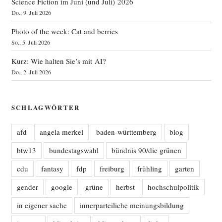
Science Fiction im Juni (und Juli) 2026
Do., 9. Juli 2026
Photo of the week: Cat and berries
So., 5. Juli 2026
Kurz: Wie halten Sie’s mit AI?
Do., 2. Juli 2026
SCHLAGWÖRTER
afd
angela merkel
baden-württemberg
blog
btw13
bundestagswahl
bündnis 90/die grünen
cdu
fantasy
fdp
freiburg
frühling
garten
gender
google
grüne
herbst
hochschulpolitik
in eigener sache
innerparteiliche meinungsbildung