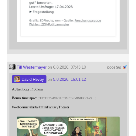
Till Westermayer
on 6.8.2026, 07:43:10
boosted
David Revoy
on
5.8.2026, 16:01:12
Authenticity Problem
Bonus timelapse:
PEPPERCARROT.COM/EN/MINIFANTAS
#
webcomic
#
krita
#
miniFantasyTheater