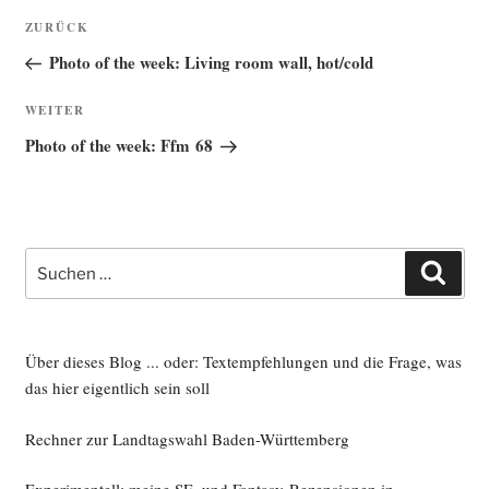
Beitragsnavigation
Vorheriger
ZURÜCK
Beitrag
Photo of the week: Living room wall, hot/cold
Nächster
WEITER
Beitrag
Photo of the week: Ffm 68
Suche
Such
nach:
Über dieses Blog ... oder: Textempfehlungen und die Frage, was
das hier eigentlich sein soll
Rechner zur Landtagswahl Baden-Württemberg