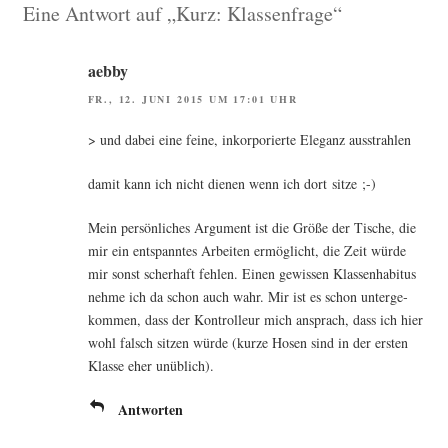
Eine Antwort auf „Kurz: Klassenfrage“
aebby
FR., 12. JUNI 2015 UM 17:01 UHR
> und dabei eine fei­ne, inkor­po­rier­te Ele­ganz ausstrahlen
damit kann ich nicht die­nen wenn ich dort sitze ;-)
Mein per­sön­li­ches Argu­ment ist die Grö­ße der Tische, die
mir ein ent­spann­tes Arbei­ten ermög­licht, die Zeit wür­de
mir sonst scher­haft feh­len. Einen gewis­sen Klas­sen­ha­bi­tus
neh­me ich da schon auch wahr. Mir ist es schon unter­ge­
kom­men, dass der Kon­trol­leur mich ansprach, dass ich hier
wohl falsch sit­zen wür­de (kur­ze Hosen sind in der ers­ten
Klas­se eher unüblich).
Antworten