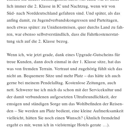
lich immer die 2. Klas­se in IC und Nacht­zug, wenn wir von
Süd- nach Nord­deutsch­land gefah­ren sind. Und spä­ter, als das
anfing damit, zu Jugend­ver­bands­kon­gres­sen und Par­tei­ta­gen,
noch etwas spä­ter: zu Uni­dienst­rei­sen, quer durchs Land zu fah­
ren, war eben­so selbst­ver­ständ­lich, dass die Fahrt­kos­ten­er­stat­
tung sich auf die 2. Klas­se bezog.
Wenn ich, wie jetzt gra­de, dank eines Upgrade-Gut­scheins für
treue Kun­den, dann doch ein­mal in der 1. Klas­se sit­ze, hat das
was von frem­den Ter­rain. Ver­traut und zuge­hö­rig fühlt sich das
nicht an. Beque­me­re Sit­ze und mehr Platz – das hät­te ich auch
ger­ne bei mei­nem Pen­del­all­tag. Kos­ten­lo­se Zei­tun­gen, auch
nett. Schwe­rer tue ich mich da schon mit der Ser­vice­kul­tur und
der damit ver­bun­de­nen auf­ge­setz­ten Ultrafreund­lich­keit, der
emsi­gen und stän­di­gen Sor­ge um das Wohl­be­fin­den der Rei­sen­
den – Sie wer­den am Platz bedient, eine klei­ne Auf­merk­sam­keit
viel­leicht, hät­ten Sie noch einen Wunsch? (Ähn­lich frem­delnd
ergeht es mir, wenn ich in viel­ster­ni­ge Hotels gerate …).