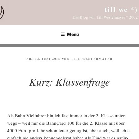
Zum
till we *)
Inhalt
Das Blog von Till Westermayer * 2002
springen
Menü
VERÖFFENTLICHT
FR., 12. JUNI 2015
VON
TILL WESTERMAYER
AM
Kurz: Klassenfrage
Als Bahn-Viel­fah­rer bin ich fast immer in der 2. Klas­se unter­
wegs – weil mir die Bahn­Card 100 für die 2. Klas­se mit über
4000 Euro pro Jahr schon teu­er genug ist, aber auch, weil ich es
ein­fach nie anders ken­nen­ge­lernt habe: Als Kind war es natür­