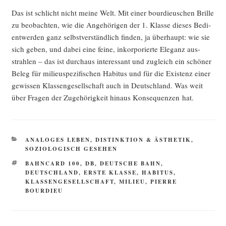
Das ist schlicht nicht mei­ne Welt. Mit einer bour­dieu­schen Bril­le
zu beob­ach­ten, wie die Ange­hö­ri­gen der 1. Klas­se die­ses Bedi­
ent­wer­den ganz selbst­ver­ständ­lich fin­den, ja über­haupt: wie sie
sich geben, und dabei eine fei­ne, inkor­po­rier­te Ele­ganz aus­
strah­len – das ist durch­aus inter­es­sant und zugleich ein schö­ner
Beleg für milieu­spe­zi­fi­schen Habi­tus und für die Exis­tenz einer
gewis­sen Klas­sen­ge­sell­schaft auch in Deutsch­land. Was weit
über Fra­gen der Zuge­hö­rig­keit hin­aus Kon­se­quen­zen hat.
KATEGORIEN
ANALOGES LEBEN
,
DISTINKTION & ÄSTHETIK
,
SOZIOLOGISCH GESEHEN
SCHLAGWÖRTER
BAHNCARD 100
,
DB
,
DEUTSCHE BAHN
,
DEUTSCHLAND
,
ERSTE KLASSE
,
HABITUS
,
KLASSENGESELLSCHAFT
,
MILIEU
,
PIERRE
BOURDIEU