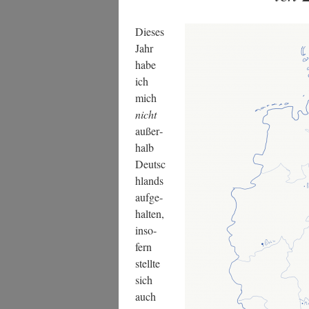
Die­ses
Jahr
habe
ich
mich
nicht
außer­
halb
Deutsc
h­lands
auf­ge­
hal­ten,
inso­
fern
stell­te
sich
auch