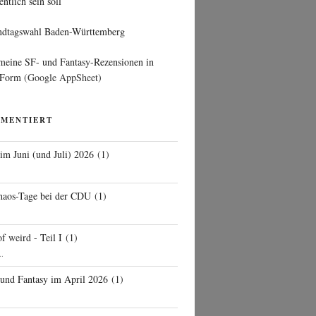
entlich sein soll
ndtagswahl Baden-Württemberg
 meine SF- und Fantasy-Rezensionen in
 Form
(Google AppSheet)
MMENTIERT
 im Juni (und Juli) 2026
(
1
)
d
haos-Tage bei der CDU
(
1
)
f weird - Teil I
(
1
)
..
 und Fantasy im April 2026
(
1
)