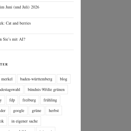
 im Juni (und Juli) 2026
ek: Cat and berries
n Sie’s mit AI?
TER
a merkel
baden-württemberg
blog
ndestagswahl
bündnis 90/die grünen
sy
fdp
freiburg
frühling
nder
google
grüne
herbst
tik
in eigener sache