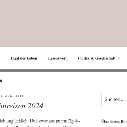
Digitales Leben
Lesenswert
Politik & Gesellschaft
0
Suche
ÖFFENTLICHT
1. JULI 2024
nach:
hnreisen 2024
ich unglück­lich. Und zwar aus purem Ego­is­
Über dieses Blo