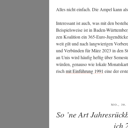
Alles nicht ein­fach. Die Ampel kann als
Inter­es­sant ist auch, was mit den besteh
Bei­spiels­wei­se ist in Baden-Würt­tem­be
zen Koali­ti­on ein 365-Euro-Jugend­ti­ck
weit gilt und nach lang­wie­ri­gen Vor­be­
und Ver­bün­den für März 2023 in den Star
an Unis wird häu­fig hef­tig über Semes­ter­
wür­den, genau­so wie loka­le Monats­kar­t
risch
mit Ein­füh­rung 1991
eine der ers­t
VERÖFF
MO., 30
AM
So ’ne Art Jahresrückb
ich 