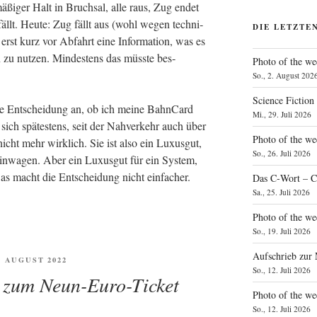
ä­ßi­ger Halt in Bruch­sal, alle raus, Zug endet
­fällt. Heu­te: Zug fällt aus (wohl wegen tech­ni­
DIE LETZTE
rst kurz vor Abfahrt eine Infor­ma­ti­on, was es
n zu nut­zen. Min­des­tens das müss­te bes­
Photo of the we
So., 2. August 202
Science Fiction
e Ent­schei­dung an, ob ich mei­ne Bahn­Card
Mi., 29. Juli 2026
e sich spä­tes­tens, seit der Nah­ver­kehr auch über
Photo of the we
nicht mehr wirk­lich. Sie ist also ein Luxus­gut,
So., 26. Juli 2026
ein­wa­gen. Aber ein Luxus­gut für ein Sys­tem,
 Das macht die Ent­schei­dung nicht einfacher.
Das C‑Wort – C
Sa., 25. Juli 2026
Photo of the we
So., 19. Juli 2026
Aufschrieb zur
FENTLICHT
0. AUGUST 2022
So., 12. Juli 2026
z zum Neun-Euro-Ticket
Photo of the w
So., 12. Juli 2026