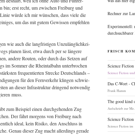
­rem des­halb, weil ich ohne Auto und Füh­rer­
was das hier eig
sen bin; erst recht, um zwi­schen Frei­burg und
Rechner zur La
r Linie wür­de ich mir wün­schen, dass vie­le die
 eini­ges, um das mit gutem Gewis­sen emp­feh­len
Experimentell:
durchsuchbarer
gen wie auch die lang­fris­ti­gen Unzu­läng­lich­kei­
wegs pla­nen lässt, etwa durch per se län­ge­re
FRISCH KO
e­hen, ande­re Rou­ten, oder durch das Set­zen auf
ngs im Som­mer die Rhein­tal­bahn unter­bro­chen
Science Fiction
stärks­ten fre­quen­tier­ten Stre­cke Deutsch­lands –
Science Fiction un
i­gun­gen für den Fern­ver­kehr klin­gen schwie­
Das C-Wort - C
­ten an die­ser Infra­struk­tur drin­gend not­wen­dig
Frank Hamm
gie­ren muss.
The good kind o
 gibt zum Bei­spiel einen durch­ge­hen­den Zug
Aufschrieb zur Me.
­chen. Der fährt mor­gens von Frei­burg nach
Science Fiction
nt­lich ide­al, kein Risi­ko, den Anschluss in
Science Fiction im
Sache. Genau die­ser Zug macht aller­dings gera­de