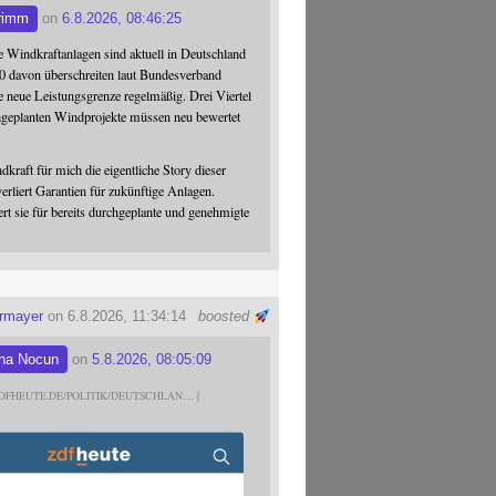
rimm
on
6.8.2026, 08:46:25
 Windkraftanlagen sind aktuell in Deutschland
0 davon überschreiten laut Bundesverband
 neue Leistungsgrenze regelmäßig. Drei Viertel
hgeplanten Windprojekte müssen neu bewertet
dkraft für mich die eigentliche Story dieser
verliert Garantien für zukünftige Anlagen.
ert sie für bereits durchgeplante und genehmigte
ermayer
on 6.8.2026, 11:34:14
boosted
na Nocun
on
5.8.2026, 08:05:09
DFHEUTE.DE/POLITIK/DEUTSCHLAN