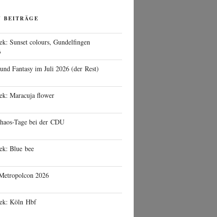
N BEITRÄGE
ek: Sunset colours, Gundelfingen
6
 und Fantasy im Juli 2026 (der Rest)
ek: Maracuja flower
haos-Tage bei der CDU
ek: Blue bee
 Metropolcon 2026
eek: Köln Hbf