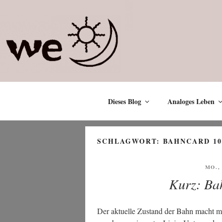
Zum
Inhalt
springen
Dieses Blog
Analoges Leben
SCHLAGWORT:
BAHNCARD 10
VER
MO., 
AM
Kurz: Ba
Der aktu­el­le Zustand der Bahn macht m