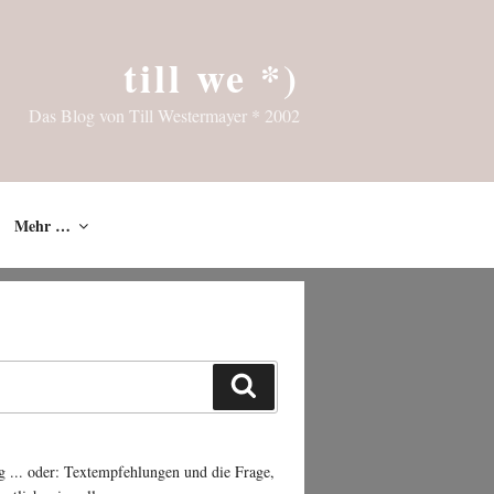
till we *)
Das Blog von Till Westermayer * 2002
Mehr …
Suchen
g ... oder: Textempfehlungen und die Frage,