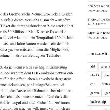
Science Fiction
Do., 9. Juli 2026
e des Groß­ver­suchs Neun-Euro-Ticket. Lei­der
Photo of the we
en Erfolg die­ses Ver­suchs aus­macht – inso­fern
So., 5. Juli 2026
das Ticket die damit ver­bun­de­nen Zie­le erreicht hat
 als 50 Mil­lio­nen Mal. Klar ist: Es wur­den
Kurz: Wie halte
twa so viel wie durch ein Tem­po­li­mit 130 im Jahr
Do., 2. Juli 2026
ts- und Jah­res­kar­ten wur­den sehr deut­lich
Euro gucken müs­sen, hat­ten die Mög­lich­keit,
SCHLAGWÖR
ter­neh­men – also ein Bei­trag zur Teilhabe.
afd
angel
t, da ja, wenn ich das rich­tig in Erin­ne­rung
ne Idee war, um dem FDP-Tan­kra­batt etwas ent­
btw13
bu
st für den öffent­li­chen Nah­ver­kehr dar­ge­stellt
cdu
fanta
eines ticket­lo­sen, per Umlage/Steuermittel
ch dann, das Bus­se und Bah­nen bis­her nicht dar­
garten
ge
 Men­schen als heu­te sie nut­zen. Und dass die
hochschulpoli
h­kräf­te­man­gel und zusätz­li­chen Nutzer*innen
 attrak­ti­ver machen will, muss ver­mut­lich an