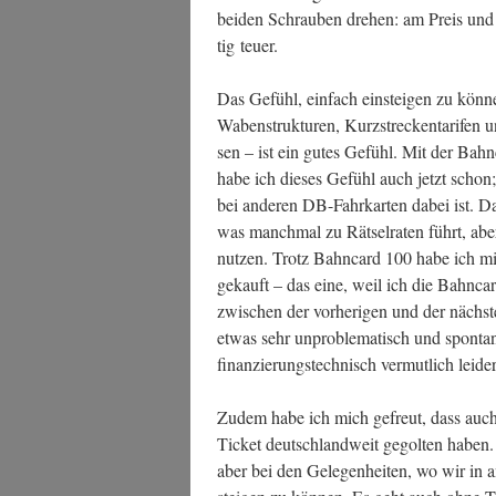
bei­den Schrau­ben dre­hen: am Preis un
tig teuer.
Das Gefühl, ein­fach ein­stei­gen zu kön­n
Waben­struk­tu­ren, Kurz­stre­cken­ta­ri­fe
sen – ist ein gutes Gefühl. Mit der Bahn­c
habe ich die­ses Gefühl auch jetzt schon;
bei ande­ren DB-Fahr­kar­ten dabei ist. Das
was manch­mal zu Rät­sel­ra­ten führt, ab
nut­zen. Trotz Bahn­card 100 habe ich 
gekauft – das eine, weil ich die Bahn­car
zwi­schen der vor­he­ri­gen und der nächs­t
etwas sehr unpro­ble­ma­tisch und spon­t
finan­zie­rungs­tech­nisch ver­mut­lich lei­d
Zudem habe ich mich gefreut, dass auch 
Ticket deutsch­land­weit gegol­ten haben.
aber bei den Gele­gen­hei­ten, wo wir in a