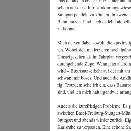
mus her­aus, in ers­ter Linie. Unter ande
schein auf die­se Infra­struk­tur ange­wie­
Stutt­gart pen­deln zu kön­nen. In zwei­te
Bahn nut­zen. Und auch da fehlt aktu­ell
zu können
Mich ner­ven dabei sowohl die kurz­fris­ti­
ten. Wobei sich mit letz­te­ren noch halb­
Umstei­ge­zei­ten als im Fahr­plan vor­ge­s
durch­ge­hen­de Züge. Wenn jetzt aller­di
wird – Bus­er­satz­ver­kehr auf der mit am 
schwant mir böses. Und auch die Ankün­d
rig. Trotz­dem sehe ich ein, dass Bau­ar­bei
sind, und ich mich halt irgend­wie arran­
Anders die kurz­fris­ti­gen Pro­ble­me. Es
zwi­schen Basel-Frei­burg-Stutt­gart-Mün
Stutt­gart und abends wie­der zurück. Eige
Karls­ru­he zu ver­pas­sen. Eine schö­ne 