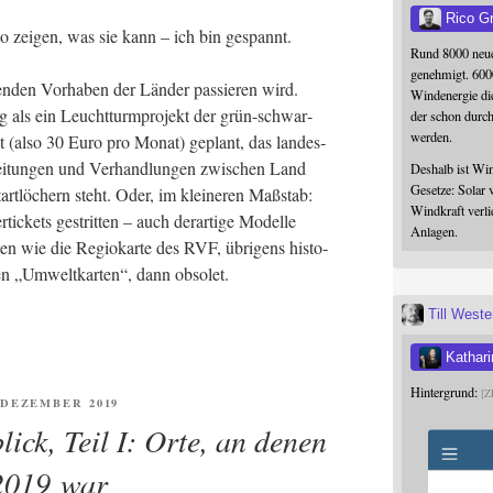
Rico G
o zei­gen, was sie kann – ich bin gespannt.
Rund 8000 neue
genehmigt. 600
en­den Vor­ha­ben der Län­der pas­sie­ren wird.
Windenergie die
rg als ein Leucht­turm­pro­jekt der grün-schwar­
der schon durc
werden.
et (also 30 Euro pro Monat) geplant, das lan­des­
rei­tun­gen und Ver­hand­lun­gen zwi­schen Land
Deshalb ist Win
Gesetze: Solar 
t­lö­chern steht. Oder, im klei­ne­ren Maß­stab:
Windkraft verli
ti­ckets gestrit­ten – auch der­ar­ti­ge Model­le
Anlagen.
en wie die Regio­kar­te des RVF, übri­gens his­to­
en „Umwelt­kar­ten“, dann obsolet.
Till West
Kathari
Hintergrund:
Z
ENTLICHT
. DEZEMBER 2019
lick, Teil I: Orte, an denen
2019 war