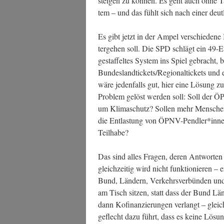
stei­gen zu kön­nen. Es geht auch ohne Tar
tem – und das fühlt sich nach einer deut­l
Es gibt jetzt in der Ampel ver­schie­de­
ter­ge­hen soll. Die SPD schlägt ein 49-
gestaf­fel­tes Sys­tem ins Spiel gebracht, 
Bundeslandtickets/Regionaltickets und ein
wäre jeden­falls gut, hier eine Lösung zu 
Pro­blem gelöst wer­den soll: Soll der ÖPN
um Kli­ma­schutz? Sol­len mehr Men­sche
die Ent­las­tung von ÖPNV-Pendler*innen
Teilhabe?
Das sind alles Fra­gen, deren Ant­wor­ten 
gleich­zei­tig wird nicht funk­tio­nie­ren –
Bund, Län­dern, Ver­kehrs­ver­bün­den und
am Tisch sit­zen, statt dass der Bund Län
dann Kofi­nan­zie­run­gen ver­langt – gleic
ge­flecht dazu führt, dass es kei­ne Lösu