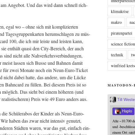
innerparteili
d am Ange­bot. Und das wird dann schnell rich­
klimakrise
makro
nac
en, egal wo – ohne sich mit kom­pli­zier­ten
piratenpartei
n und Tages­grup­pen­kar­ten her­um­schla­gen zu müs­
ard 100, die ich mir leis­te und leis­ten kann,
science fictio
 sie ent­hält qua­si den City-Bereich, der auch
technik
tw
 sind nicht alle Nah­ver­kehrs­ver­bin­dun­gen,
er meist las­sen sich Bus­se und Bah­nen damit
winfried kre
mir für zwei Mona­te noch ein Neun-Euro-Ticket
d nicht dabei hat­te, das ande­re, um die Lücke
en Bahn­card zu fül­len. Bei die­sem Preis ist so
MASTODON-
an mög­lich. Das sieht bei einem höhe­ren (und
er rea­lis­ti­sche­ren) Preis wie 49 Euro anders aus.
Till West
Haplo
die Schü­ler­abos der Kin­der als Neun-Euro-
 Wir haben das zwar nicht inten­siv genutzt,
Alle ~10.700 d
und -beschlüss
nde­ren Städ­ten waren, war das gut, ein­fach ein­
einem Ort: rats