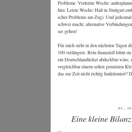
Pro­ble­me. Vor­letz­te Woche: außer­plan­m
hier. Letz­te Woche: Halt in Stutt­gart ent
scher Pro­ble­me am Zug). Und jedes­mal e
schwer macht, alter­na­ti­ve Ver­bin­dun­ge
ser gehen!
Für mich steht in den nächs­ten Tagen di
100 ver­län­ge­re. Rein finan­zi­ell lohnt si
ein Deutsch­land­ti­cket abdeck­bar wäre, 
ver­gleich­bar einem sel­ten genutz­ten Kl
das zur Zeit nicht rich­tig funk­tio­niert?
VERÖF
DI., 3
AM
Eine kleine Bilan