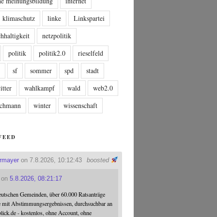
che meinungsbildung
internet
klimaschutz
linke
Linkspartei
hhaltigkeit
netzpolitik
politik
politik2.0
rieselfeld
n
sf
sommer
spd
stadt
itter
wahlkampf
wald
web2.0
tschmann
winter
wissenschaft
FEED
ermayer
on 7.8.2026, 10:12:43
boosted
on
5.8.2026, 08:21:17
eutschen Gemeinden, über 60.000 Ratsanträge
e mit Abstimmungsergebnissen, durchsuchbar an
blick.de - kostenlos, ohne Account, ohne