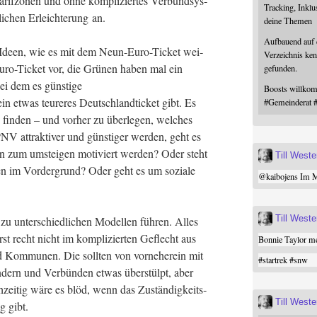
if­zo­nen und ohne kom­pli­zier­tes Ver­bund­sys­
Tracking, Inklu
i­chen Erleich­te­rung an.
deine Themen
Aufbauend auf
ne Ideen, wie es mit dem Neun-Euro-Ticket wei­
Verzeichnis ken
Euro-Ticket vor, die Grü­nen haben mal ein
gefunden.
bei dem es güns­ti­ge
Boosts willk
 etwas teu­re­res Deutsch­land­ti­cket gibt. Es
#
Gemeinderat
fin­den – und vor­her zu über­le­gen, wel­ches
V attrak­ti­ver und güns­ti­ger wer­den, geht es
n zum umstei­gen moti­viert wer­den? Oder steht
Till West
 im Vor­der­grund? Oder geht es um sozia­le
@
kaibojens
Im Mi
Till West
zu unter­schied­li­chen Model­len füh­ren. Alles
 erst recht nicht im kom­pli­zier­ten Geflecht aus
Bonnie Taylor me
 Kom­mu­nen. Die soll­ten von vor­ne­her­ein mit
#
startrek
#
snw
­dern und Ver­bün­den etwas über­stülpt, aber
h­zei­tig wäre es blöd, wenn das Zustän­dig­keits­
Till West
ng gibt.