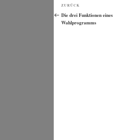
Beitragsnavigation
Vorheriger
ZURÜCK
Beitrag
Die drei Funktionen eines
Wahlprogramms