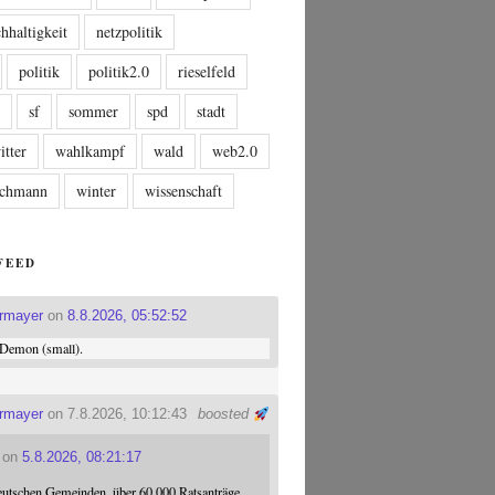
hhaltigkeit
netzpolitik
politik
politik2.0
rieselfeld
n
sf
sommer
spd
stadt
itter
wahlkampf
wald
web2.0
tschmann
winter
wissenschaft
FEED
ermayer
on
8.8.2026, 05:52:52
Demon (small).
ermayer
on 7.8.2026, 10:12:43
boosted
on
5.8.2026, 08:21:17
eutschen Gemeinden, über 60.000 Ratsanträge