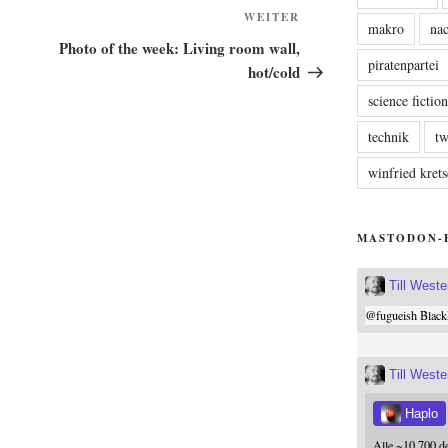
Nächster
WEITER
makro
nac
Beitrag
Photo of the week: Living room wall,
piratenpartei
hot/cold
science fictio
technik
tw
winfried kre
MASTODON-
Till West
@
fugueish
Black
Till West
Haplo
Alle ~10.700 d