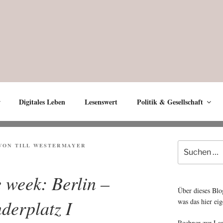
Digitales Leben
Lesenswert
Politik & Gesellschaft
Suche
VON
TILL WESTERMAYER
nach:
e week: Berlin –
Über dieses Blo
derplatz I
was das hier eig
Rechner zur La