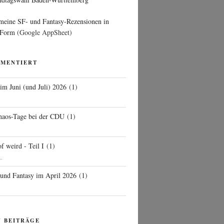
 meine SF- und Fantasy-Rezensionen in
 Form
(Google AppSheet)
MMENTIERT
 im Juni (und Juli) 2026
(
1
)
d
haos-Tage bei der CDU
(
1
)
f weird - Teil I
(
1
)
..
 und Fantasy im April 2026
(
1
)
N BEITRÄGE