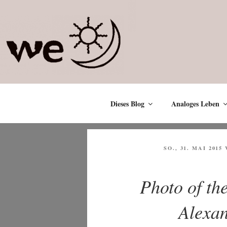
Zum
Inhalt
springen
Dieses Blog
Analoges Leben
VERÖFFENTLICHT
SO., 31. MAI 2015
AM
Photo of th
Alexan