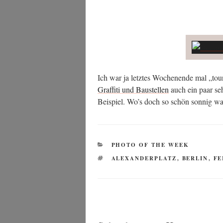
Ich war ja letz­tes Wochen­en­de mal „tou­
Graf­fi­ti und Bau­stel­len
auch ein paar seh
Bei­spiel. Wo’s doch so schön son­nig 
KATEGORIEN
PHOTO OF THE WEEK
SCHLAGWÖRTER
ALEXANDERPLATZ
,
BERLIN
,
FE