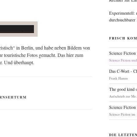
Experimentell:
durchsuchbarer
FRISCH KO
ris­tisch“ in Ber­lin, und habe neben Bil­dern von
Science Fiction
r tou­ris­ti­sche Fotos gemacht. Das hier zum
Science Fiction un
war. Und überhaupt.
Das C-Wort - C
Frank Hamm
The good kind o
Aufschrieb zur Me.
RNSEHTURM
Science Fiction
Science Fiction im
DIE LETZTE