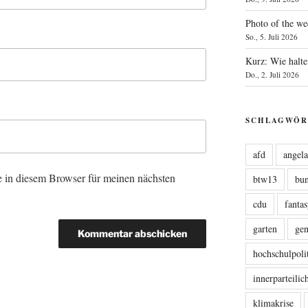
Photo of the we
So., 5. Juli 2026
Kurz: Wie halte
Do., 2. Juli 2026
SCHLAGWÖR
afd
angel
 in diesem Browser für meinen nächsten
btw13
bu
cdu
fanta
garten
ge
hochschulpoli
innerparteili
klimakrise