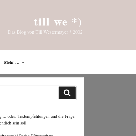
till we *)
Das Blog von Till Westermayer * 2002
Mehr …
Suchen
g ... oder: Textempfehlungen und die Frage,
entlich sein soll
ndtagswahl Baden-Württemberg