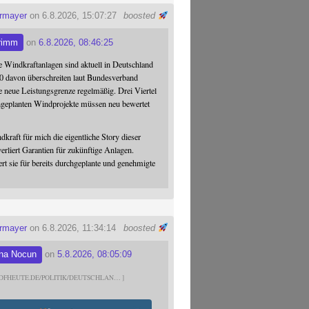
ermayer
on 6.8.2026, 15:07:27
boosted
rimm
on
6.8.2026, 08:46:25
 Windkraftanlagen sind aktuell in Deutschland
0 davon überschreiten laut Bundesverband
 neue Leistungsgrenze regelmäßig. Drei Viertel
hgeplanten Windprojekte müssen neu bewertet
dkraft für mich die eigentliche Story dieser
verliert Garantien für zukünftige Anlagen.
ert sie für bereits durchgeplante und genehmigte
ermayer
on 6.8.2026, 11:34:14
boosted
na Nocun
on
5.8.2026, 08:05:09
DFHEUTE.DE/POLITIK/DEUTSCHLAN