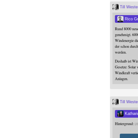
Till West
Rico G
Rund 8000 neue
genehmigt. 600
Windenergie die
der schon durc
werden.
Deshalb ist Win
Gesetze: Solar 
Windkraft verli
Anlagen.
Till West
Kathari
Hintergrund:
Z