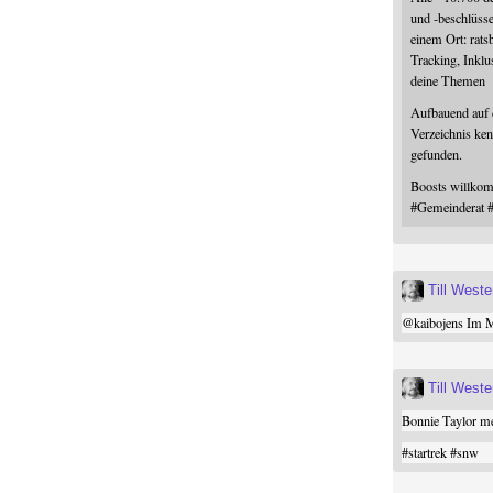
und -beschlüss
einem Ort: rats
Tracking, Inklu
deine Themen
Aufbauend auf
Verzeichnis ken
gefunden.
Boosts willk
#
Gemeinderat
Till West
@
kaibojens
Im Mi
Till West
Bonnie Taylor me
#
startrek
#
snw