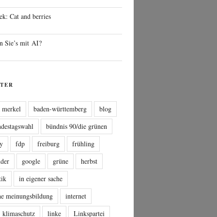
ek: Cat and berries
n Sie’s mit AI?
TER
a merkel
baden-württemberg
blog
ndestagswahl
bündnis 90/die grünen
sy
fdp
freiburg
frühling
nder
google
grüne
herbst
tik
in eigener sache
che meinungsbildung
internet
klimaschutz
linke
Linkspartei