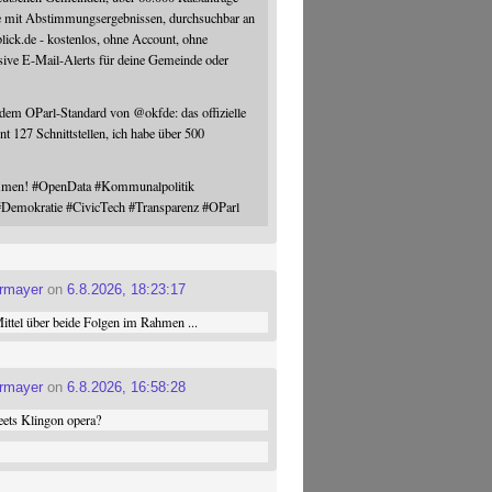
e mit Abstimmungsergebnissen, durchsuchbar an
blick.de - kostenlos, ohne Account, ohne
sive E-Mail-Alerts für deine Gemeinde oder
 dem OParl-Standard von
@
okfde
: das offizielle
nt 127 Schnittstellen, ich habe über 500
ommen!
#
OpenData
#
Kommunalpolitik
#
Demokratie
#
CivicTech
#
Transparenz
#
OParl
ermayer
on
6.8.2026, 18:23:17
ttel über beide Folgen im Rahmen ...
ermayer
on
6.8.2026, 16:58:28
ets Klingon opera?