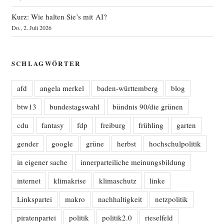
Kurz: Wie halten Sie’s mit AI?
Do., 2. Juli 2026
SCHLAGWÖRTER
afd
angela merkel
baden-württemberg
blog
btw13
bundestagswahl
bündnis 90/die grünen
cdu
fantasy
fdp
freiburg
frühling
garten
gender
google
grüne
herbst
hochschulpolitik
in eigener sache
innerparteiliche meinungsbildung
internet
klimakrise
klimaschutz
linke
Linkspartei
makro
nachhaltigkeit
netzpolitik
piratenpartei
politik
politik2.0
rieselfeld