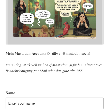
Mein Mast­o­don-Account:
@_tillwe_@mastodon.social
Mein Blog ist aktu­ell nicht auf Mast­o­don zu fin­den. Alter­na­ti­ve:
Benach­rich­ti­gung per Mail oder das gute alte
RSS
.
Name