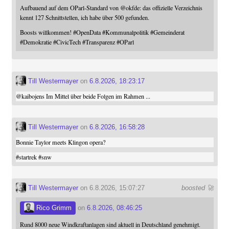
Aufbauend auf dem OParl-Standard von
@
okfde
: das offizielle Verzeichnis
kennt 127 Schnittstellen, ich habe über 500 gefunden.
Boosts willkommen!
#
OpenData
#
Kommunalpolitik
#
Gemeinderat
#
Demokratie
#
CivicTech
#
Transparenz
#
OParl
Till Westermayer
on
6.8.2026, 18:23:17
@
kaibojens
Im Mittel über beide Folgen im Rahmen ...
Till Westermayer
on
6.8.2026, 16:58:28
Bonnie Taylor meets Klingon opera?
#
startrek
#
snw
Till Westermayer
on 6.8.2026, 15:07:27
boosted 🚀
Rico Grimm
on
6.8.2026, 08:46:25
Rund 8000 neue Windkraftanlagen sind aktuell in Deutschland genehmigt.