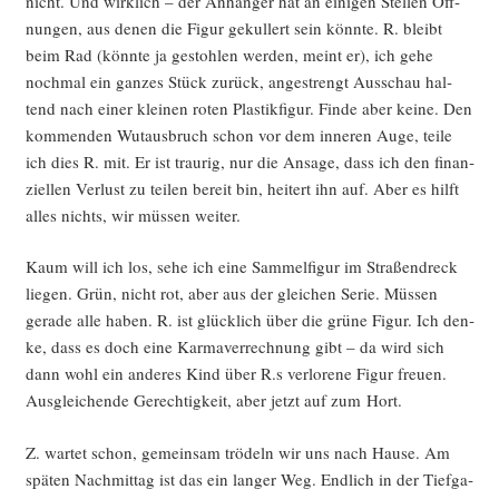
nicht. Und wirk­lich – der Anhän­ger hat an eini­gen Stel­len Öff­
nun­gen, aus denen die Figur gekul­lert sein könn­te. R. bleibt
beim Rad (könn­te ja gestoh­len wer­den, meint er), ich gehe
noch­mal ein gan­zes Stück zurück, ange­strengt Aus­schau hal­
tend nach einer klei­nen roten Plas­tik­fi­gur. Fin­de aber kei­ne. Den
kom­men­den Wut­aus­bruch schon vor dem inne­ren Auge, tei­le
ich dies R. mit. Er ist trau­rig, nur die Ansa­ge, dass ich den finan­
zi­el­len Ver­lust zu tei­len bereit bin, hei­tert ihn auf. Aber es hilft
alles nichts, wir müs­sen weiter.
Kaum will ich los, sehe ich eine Sam­mel­fi­gur im Stra­ßen­dreck
lie­gen. Grün, nicht rot, aber aus der glei­chen Serie. Müs­sen
gera­de alle haben. R. ist glück­lich über die grü­ne Figur. Ich den­
ke, dass es doch eine Kar­ma­ver­rech­nung gibt – da wird sich
dann wohl ein ande­res Kind über R.s ver­lo­re­ne Figur freu­en.
Aus­glei­chen­de Gerech­tig­keit, aber jetzt auf zum Hort.
Z. war­tet schon, gemein­sam trö­deln wir uns nach Hau­se. Am
spä­ten Nach­mit­tag ist das ein lan­ger Weg. End­lich in der Tief­ga­