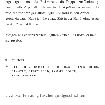
ra­ge ange­kom­men, das Rad ver­staut, die Trep­pen zur Woh­nung
hoch, bleibt R. plötz­lich ste­hen. Ver­dutzt prä­sen­tiert er uns – die
rote, die ver­lo­ren geglaub­te Figur. Die wohl in den Ärmel
gerutscht war. „Hat­te ich die gan­ze Zeit in der Hand, ohne es zu
mer­ken“, meint R. dazu.
Mor­gen will er dann wei­te­re Figu­ren kau­fen. Ich hof­fe, er hält
sie gut fest.
KATEGORIEN
KINDER
SCHLAGWÖRTER
FREIBURG
,
GESCHICHTEN DIE DAS LEBEN SCHRIEB
,
PLASTIK
,
RIESELFELD
,
SAMMELFIGUR
,
TASCHENGELD
2 Antworten auf „Taschengeldgeschichten“