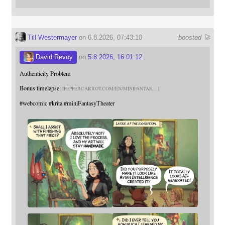
Till Westermayer
on 6.8.2026, 07:43:10
boosted 🚀
David Revoy
on
5.8.2026, 16:01:12
Authenticity Problem
Bonus timelapse:
PEPPERCARROT.COM/EN/MINIFANTAS
#
webcomic
#
krita
#
miniFantasyTheater