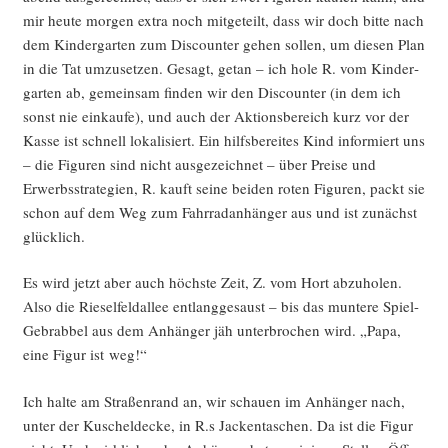
mir heu­te mor­gen extra noch mit­ge­teilt, dass wir doch bit­te nach
dem Kin­der­gar­ten zum Dis­coun­ter gehen sol­len, um die­sen Plan
in die Tat umzu­set­zen. Gesagt, getan – ich hole R. vom Kin­der­
gar­ten ab, gemein­sam fin­den wir den Dis­coun­ter (in dem ich
sonst nie ein­kau­fe), und auch der Akti­ons­be­reich kurz vor der
Kas­se ist schnell loka­li­siert. Ein hilfs­be­rei­tes Kind infor­miert uns
– die Figu­ren sind nicht aus­ge­zeich­net – über Prei­se und
Erwerbs­stra­te­gien, R. kauft sei­ne bei­den roten Figu­ren, packt sie
schon auf dem Weg zum Fahr­rad­an­hän­ger aus und ist zunächst
glücklich.
Es wird jetzt aber auch höchs­te Zeit, Z. vom Hort abzu­ho­len.
Also die Rie­sel­feld­al­lee ent­lang­ge­saust – bis das mun­te­re Spiel-
Gebrab­bel aus dem Anhän­ger jäh unter­bro­chen wird. „Papa,
eine Figur ist weg!“
Ich hal­te am Stra­ßen­rand an, wir schau­en im Anhän­ger nach,
unter der Kuschel­de­cke, in R.s Jacken­ta­schen. Da ist die Figur