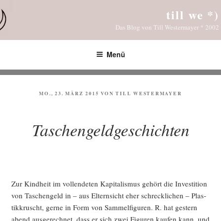
Zum
till we *)
Inhalt
Das Blog von Till Westermayer * 2002
springen
Menü
VERÖFFENTLICHT
MO., 23. MÄRZ 2015
VON
TILL WESTERMAYER
AM
Taschengeldgeschichten
Zur Kind­heit im voll­ende­ten Kapi­ta­lis­mus gehört die Inves­ti­ti­on
von Taschen­geld in – aus Eltern­sicht eher schreck­li­chen – Plas­
tik­kruscht, ger­ne in Form von Sam­mel­fi­gu­ren. R. hat ges­tern
abend aus­ge­rech­net, dass er sich zwei Figu­ren kau­fen kann, und