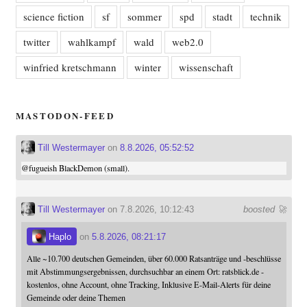
science fiction
sf
sommer
spd
stadt
technik
twitter
wahlkampf
wald
web2.0
winfried kretschmann
winter
wissenschaft
MASTODON-FEED
Till Westermayer
on
8.8.2026, 05:52:52
@
fugueish
BlackDemon (small).
Till Westermayer
on 7.8.2026, 10:12:43
boosted 🚀
Haplo
on
5.8.2026, 08:21:17
Alle ~10.700 deutschen Gemeinden, über 60.000 Ratsanträge und -beschlüsse
mit Abstimmungsergebnissen, durchsuchbar an einem Ort: ratsblick.de -
kostenlos, ohne Account, ohne Tracking, Inklusive E-Mail-Alerts für deine
Gemeinde oder deine Themen