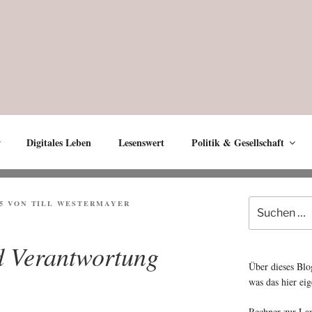
Digitales Leben
Lesenswert
Politik & Gesellschaft
Suche
5
VON
TILL WESTERMAYER
nach:
 Verantwortung
Über dieses Blo
was das hier eig
Rechner zur La