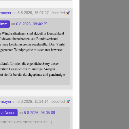
ermayer
on 6.8.2026, 15:07:27
boosted
rimm
on
6.8.2026, 08:46:25
 Windkraftanlagen sind aktuell in Deutschland
0 davon überschreiten laut Bundesverband
 neue Leistungsgrenze regelmäßig. Drei Viertel
hgeplanten Windprojekte müssen neu bewertet
dkraft für mich die eigentliche Story dieser
verliert Garantien für zukünftige Anlagen.
ert sie für bereits durchgeplante und genehmigte
ermayer
on 6.8.2026, 11:34:14
boosted
na Nocun
on
5.8.2026, 08:05:09
DFHEUTE.DE/POLITIK/DEUTSCHLAN