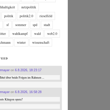
hhaltigkeit
netzpolitik
politik
politik2.0
rieselfeld
n
sf
sommer
spd
stadt
itter
wahlkampf
wald
web2.0
tschmann
winter
wissenschaft
FEED
ermayer
on
6.8.2026, 18:23:17
ttel über beide Folgen im Rahmen ...
ermayer
on
6.8.2026, 16:58:28
ets Klingon opera?