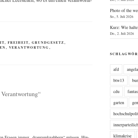
Photo of the we
So., 5. Juli 2026
Kurz: Wie halte
Do., 2. Juli 2026
IT
,
FREIHEIT
,
GRUNDGESETZ
,
EN
,
VERANTWORTUNG
,
SCHLAGWÖR
afd
angel
btw13
bu
cdu
fanta
 Verantwortung“
garten
ge
hochschulpoli
innerparteili
klimakrise
chen Fra­gen immer „dran­rum­knab­bern“ müs­sen. Hin­