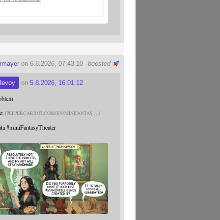
ermayer
on 6.8.2026, 07:43:10
boosted
Revoy
on
5.8.2026, 16:01:12
roblem
e:
PEPPERCARROT.COM/EN/MINIFANTAS
ita
#
miniFantasyTheater