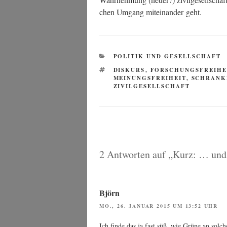
chen Umgang mit­ein­an­der geht.
KATEGORIEN
POLITIK UND GESELLSCHAFT
SCHLAGWÖRTER
DISKURS
,
FORSCHUNGSFREIHE
MEINUNGSFREIHEIT
,
SCHRANK
ZIVILGESELLSCHAFT
2 Antworten auf „Kurz: … und
Björn
MO., 26. JANUAR 2015 UM 13:52 UHR
Ich fin­de das ja fast süß, wie Grü­ne an sol­