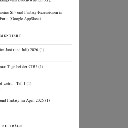
 meine SF- und Fantasy-Rezensionen in
 Form
(Google AppSheet)
MMENTIERT
 im Juni (und Juli) 2026
(
1
)
d
haos-Tage bei der CDU
(
1
)
f weird - Teil I
(
1
)
..
 und Fantasy im April 2026
(
1
)
N BEITRÄGE