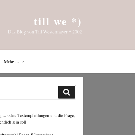
till we *)
Das Blog von Till Westermayer * 2002
Mehr …
Suchen
g ... oder: Textempfehlungen und die Frage,
entlich sein soll
ndtagswahl Baden-Württemberg