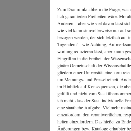
Zum Dran­rum­knab­bern die Fra­ge, was de
lich garan­tier­ten Frei­hei­ten wäre. Mora­
Ande­ren – aber wie viel davon lässt sich s
wie viel kann sinn­vol­ler­wei­se nur auf so
bezo­gen wer­den, der sich letzt­lich auf in
Tugen­den? – wie Ach­tung, Auf­merk­sam­
wor­tung redu­zie­ren lässt, aber kaum geset
Ein­grif­fen in die Frei­heit der Wis­sen­
gi­nä­re Gemein­schaft der Wis­sen­schaft­le
glie­dern einer Uni­ver­si­tät eine kon­kr
um Mei­nungs- und Pres­se­frei­heit. Ande
im Hin­blick auf Kon­se­quen­zen, die aber –
gefüllt und nicht vom Staat über­nom­me
ich nicht, dass der Staat indi­vi­du­el­le Fre
eine staat­li­che Auf­ga­be. Viel­mehr mei­
ein­zu­for­dern, den ver­ant­wort­li­chen, re
hei­ten ein­zu­for­dern. Das hie­ße, zu En
Äuße­run­gen bzw. Kata­lo­ge erlaub­ter bzw. 