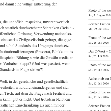
nd damit eine völ­li­ge Ent­lee­rung der
Photo of the we
So., 2. August 202
die unhöf­lich, respekt­los, unver­ant­wort­lich
Science Fiction
ch staat­lich durch­setz­ba­rer Schran­ken (Belei­di­
Mi., 29. Juli 2026
fent­li­chen Ord­nung, Ver­wen­dung natio­nal­so­
Photo of the we
r eine star­ke Zivil­ge­sell­schaft gefragt, die gege­
So., 26. Juli 2026
rt und sub­til Stan­dards des Umgangs durch­setzt,
i­tu­tio­na­li­sie­run­gen (Pres­se­rat, Ethik­kom­mis­
Das C‑Wort – C
Sa., 25. Juli 2026
le spie­len Bil­dung sowie die Gewähr media­ler
­ses Vor­ha­ben klappt? (Und was pas­siert, wenn
Photo of the we
e Stan­dards in Fra­ge stellen?)
So., 19. Juli 2026
Aufschrieb zur
Welt, in der gesetz­li­che und gesell­schaft­lich-
So., 12. Juli 2026
n Frei­hei­ten wild durch­ein­an­der­ge­hen und sich
Photo of the w
ren Tisch, auf dem die Fra­ge nach Frei­heit und
So., 12. Juli 2026
den kann, gibt es nicht. Und trotz­dem bleibt ein
aat­li­chen Ein­schrän­kung als auch mit der
Science Fiction
li­cher Leer­stel­len, wo es um einen ver­ant­wort­li­
Do., 9. Juli 2026