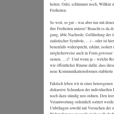
hei­ten. Oder, schlim­mer noch, Will­kür u
Freiheiten.
So weit, so gut – was aber tun mit denen, 
ihre Frei­hei­ten nut­zen? Braucht es da do
gung, üble Nach­re­de, Gefähr­dung der öf
zia­lis­ti­scher Sym­bo­le, …) – oder ist hie
be­nen­falls wider­spricht, erklärt, iso­lie
mög­li­cher­wei­se auch in Form gewis­ser Inst
sio­nen, …)? Und wenn ja – wel­che Rol­
wie öffent­li­cher Räu­me dafür, dass die
neue Kom­mu­ni­ka­ti­ons­for­men eta­blier­t
Fak­tisch leben wir in einer hete­ro­ge­nen 
dis­kur­si­ve Schran­ken der indi­vi­du­el­le
noch dazu stän­dig neu ord­nen. Den lee­
Ver­ant­wor­tung ordent­lich sor­tiert wer­
Unbe­ha­gen sowohl mit Ver­su­chen der st
Wahr­neh­mung (neu­er?) zivil­ge­sell­schaft­