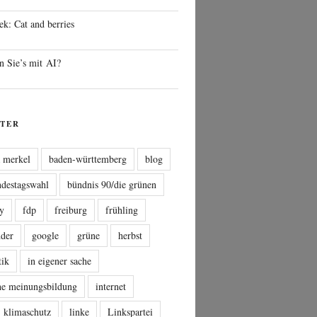
ek: Cat and berries
n Sie’s mit AI?
TER
a merkel
baden-württemberg
blog
ndestagswahl
bündnis 90/die grünen
sy
fdp
freiburg
frühling
nder
google
grüne
herbst
tik
in eigener sache
che meinungsbildung
internet
klimaschutz
linke
Linkspartei