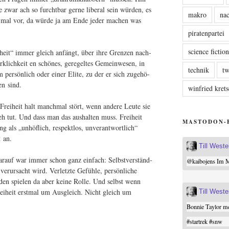
ne zwar ach so furcht­bar ger­ne libe­ral sein wür­den, es
makro
nac
ch mal vor, da wür­de ja am Ende jeder machen was
piratenpartei
science fictio
heit“ immer gleich anfängt, über ihre Gren­zen nach­
k­lich­keit en schö­nes, gere­gel­tes Gemein­we­sen, in
technik
tw
 per­sön­lich oder einer Eli­te, zu der er sich zuge­hö­
en sind.
winfried kre
 Frei­heit halt manch­mal stört, wenn ande­re Leu­te sie
eh tut. Und dass man das aus­hal­ten muss. Frei­heit
MASTODON-
 als „unhöf­lich, respekt­los, unver­ant­wort­lich“
t an.
Till West
r­auf war immer schon ganz ein­fach: Selbst­ver­ständ­
@
kaibojens
Im Mi
er­ur­sacht wird. Ver­letz­te Gefüh­le, per­sön­li­che
in­den spie­len da aber kei­ne Rol­le. Und selbst wenn
ei­heit erst­mal um Aus­gleich. Nicht gleich um
Till West
Bonnie Taylor me
#
startrek
#
snw