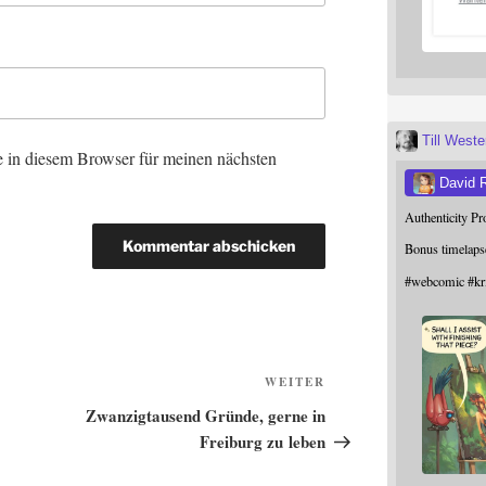
Till West
 in diesem Browser für meinen nächsten
David 
Authenticity P
Bonus timelaps
#
webcomic
#
kr
Nächster
WEITER
Beitrag
Zwanzigtausend Gründe, gerne in
Freiburg zu leben