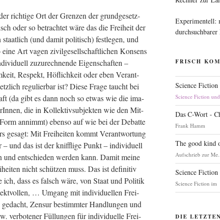
r rich­ti­ge Ort der Gren­zen der grund­ge­setz­
Experimentell:
lisch oder so betrach­tet wäre das die Frei­heit der
durchsuchbarer
taat­lich (und damit poli­tisch) fest­le­gen, und
 eine Art vagen zivil­ge­sell­schaft­li­chen Kon­sens
di­vi­du­ell zuzu­rech­nen­de Eigen­schaf­ten –
FRISCH KO
keit, Respekt, Höf­lich­keit oder eben Ver­ant­
Science Fiction
z­lich regu­lier­bar ist? Die­se Fra­ge taucht bei
schaft (da gibt es dann noch so etwas wie die ima­
Science Fiction un
­rIn­nen, die in Kol­lek­tiv­sub­jek­ten wie den Mit­
Das C-Wort - C
e­te Form annimmt) eben­so auf wie bei der Debat­te
Frank Hamm
rs gesagt: Mit Frei­hei­ten kommt Ver­ant­wor­tung
The good kind o
 und das ist der kniff­li­ge Punkt – indi­vi­du­ell
Aufschrieb zur Me.
n und ent­schie­den wer­den kann. Damit mei­ne
i­hei­ten nicht schüt­zen muss. Das ist defi­ni­tiv
Science Fiction
ne ich, dass es falsch wäre, von Staat und Poli­tik
Science Fiction im
spekt­vol­len, … Umgang mit indi­vi­du­el­len Frei­
de gedacht, Zen­sur bestimm­ter Hand­lun­gen und
ver­bo­te­ner Fül­lun­gen für indi­vi­du­el­le Frei­
DIE LETZTE