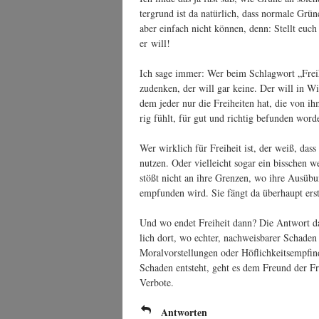
ter­grund ist da natür­lich, dass nor­ma­le Grü­
aber ein­fach nicht kön­nen, denn: Stellt eu
er will!
Ich sage immer: Wer beim Schlag­wort „Frei­
zu­den­ken, der will gar kei­ne. Der will in Wir
dem jeder nur die Frei­hei­ten hat, die von ihm
rig fühlt, für gut und rich­tig befun­den wor­d
Wer wirk­lich für Frei­heit ist, der weiß, dass
nut­zen. Oder viel­leicht sogar ein biss­chen w
stößt nicht an ihre Gren­zen, wo ihre Aus­übung
emp­fun­den wird. Sie fängt da über­haupt ers
Und wo endet Frei­heit dann? Die Ant­wort da
lich dort, wo ech­ter, nach­weis­ba­rer Scha­den v
Moral­vor­stel­lun­gen oder Höf­lich­keits­emp­f
Scha­den ent­steht, geht es dem Freund der Fr
Verbote.
Antworten