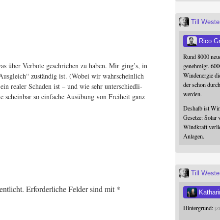
Till West
Rico G
Rund 8000 neue
as über Ver­bo­te geschrie­ben zu haben. Mir ging’s, in
genehmigt. 600
Windenergie die
us­gleich“ zustän­dig ist. (Wobei wir wahr­schein­lich
der schon durc
 ein rea­ler Scha­den ist – und wie sehr unter­schied­li­
werden.
 die schein­bar so ein­fa­che Aus­übung von Frei­heit ganz
Deshalb ist Win
Gesetze: Solar 
Windkraft verli
Anlagen.
Till West
ntlicht.
Erforderliche Felder sind mit
*
Kathari
Hintergrund:
Z