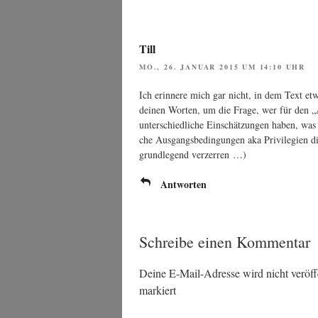
Till
MO., 26. JANUAR 2015 UM 14:10 UHR
Ich erin­ne­re mich gar nicht, in dem Text etw
dei­nen Wor­ten, um die Fra­ge, wer für den „A
unter­schied­li­che Ein­schät­zun­gen haben, was
che Aus­gangs­be­din­gun­gen aka Pri­vi­le­gi­en
grund­le­gend verzerren …)
Antworten
Schreibe einen Kommentar
Deine E-Mail-Adresse wird nicht veröffe
markiert