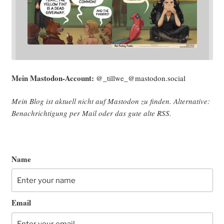
Mein Mast­o­don-Account:
@_tillwe_@mastodon.social
Mein Blog ist aktu­ell nicht auf Mast­o­don zu fin­den. Alter­na­ti­ve:
Benach­rich­ti­gung per Mail oder das gute alte
RSS
.
Name
Email