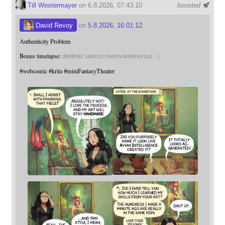
Till Westermayer
on 6.8.2026, 07:43:10
boosted
David Revoy
on
5.8.2026, 16:01:12
Authenticity Problem
Bonus timelapse:
PEPPERCARROT.COM/EN/MINIFANTAS
#
webcomic
#
krita
#
miniFantasyTheater