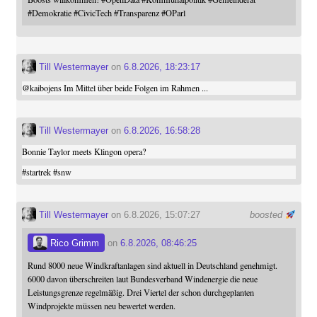
#
Demokratie
#
CivicTech
#
Transparenz
#
OParl
Till Westermayer
on
6.8.2026, 18:23:17
@
kaibojens
Im Mittel über beide Folgen im Rahmen ...
Till Westermayer
on
6.8.2026, 16:58:28
Bonnie Taylor meets Klingon opera?
#
startrek
#
snw
Till Westermayer
on 6.8.2026, 15:07:27
boosted
Rico Grimm
on
6.8.2026, 08:46:25
Rund 8000 neue Windkraftanlagen sind aktuell in Deutschland genehmigt.
6000 davon überschreiten laut Bundesverband Windenergie die neue
Leistungsgrenze regelmäßig. Drei Viertel der schon durchgeplanten
Windprojekte müssen neu bewertet werden.