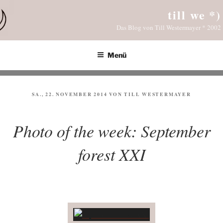
Zum
till we *)
Inhalt
Das Blog von Till Westermayer * 2002
springen
Menü
VERÖFFENTLICHT
SA., 22. NOVEMBER 2014
VON
TILL WESTERMAYER
AM
Photo of the week: September
forest XXI