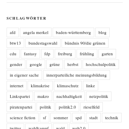
SCHLAGWÖRTER
afd
angela merkel
baden-württemberg
blog
btw13
bundestagswahl
bündnis 90/die grünen
cdu
fantasy
fdp
freiburg
frühling
garten
gender
google
grüne
herbst
hochschulpolitik
in eigener sache
innerparteiliche meinungsbildung
internet
klimakrise
klimaschutz
linke
Linkspartei
makro
nachhaltigkeit
netzpolitik
piratenpartei
politik
politik2.0
rieselfeld
science fiction
sf
sommer
spd
stadt
technik
twitter
wahlkampf
wald
web2.0