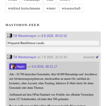
winfried kretschmann
winter
wissenschaft
MASTODON-FEED
Till Westermayer
on
8.8.2026, 05:52:52
@
fugueish
BlackDemon (small).
Till Westermayer
on 7.8.2026, 10:12:43
boosted
Haplo
on
5.8.2026, 08:21:17
Alle ~10.700 deutschen Gemeinden, über 60.000 Ratsanträge und -beschlüsse
mit Abstimmungsergebnissen, durchsuchbar an einem Ort: ratsblick.de -
kostenlos, ohne Account, ohne Tracking, Inklusive E-Mail-Alerts für deine
Gemeinde oder deine Themen
Aufbauend auf dem OParl-Standard von
@
okfde
: das offizielle Verzeichnis
kennt 127 Schnittstellen, ich habe über 500 gefunden.
Boosts willkommen!
#
OpenData
#
Kommunalpolitik
#
Gemeinderat