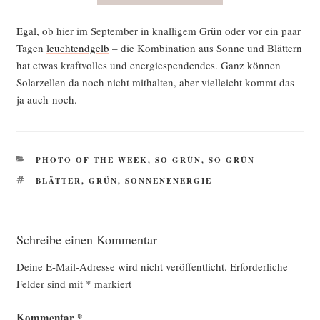
Egal, ob hier im Sep­tem­ber in knal­li­gem Grün oder vor ein paar
Tagen
leuch­tend­gelb
– die Kom­bi­na­ti­on aus Son­ne und Blät­tern
hat etwas kraft­vol­les und ener­gie­spen­den­des. Ganz kön­nen
Solar­zel­len da noch nicht mit­hal­ten, aber viel­leicht kommt das
ja auch noch.
KATEGORIEN
PHOTO OF THE WEEK
,
SO GRÜN, SO GRÜN
SCHLAGWÖRTER
BLÄTTER
,
GRÜN
,
SONNENENERGIE
Schreibe einen Kommentar
Deine E-Mail-Adresse wird nicht veröffentlicht.
Erforderliche
Felder sind mit
*
markiert
Kommentar
*