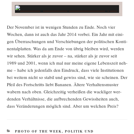
Der Novem­ber ist in weni­gen Stun­den zu Ende. Noch vier
Wochen, dann ist auch das Jahr 2014 vor­bei. Ein Jahr mit eini­
gen Über­ra­schun­gen und Ver­schie­bun­gen der poli­ti­schen Kon­ti­
nen­tal­plat­ten. Was da am Ende von übrig blei­ben wird, wer­den
wir sehen. Stär­ker als je zuvor – na, stär­ker als je zuvor seit
1989 und 2001, wenn ich mal nur mei­ne eige­ne Lebens­zeit neh­
me – habe ich jeden­falls den Ein­druck, dass vie­le Insti­tu­tio­nen
bei wei­tem nicht so sta­bil und gewiss sind, wie sie schei­nen. Der
Pfeil des Fort­schritts liebt Bana­nen. Älte­re Ver­hal­tens­mus­ter
wabern nach oben. Gleich­zei­tig ver­hei­ßen die wack­li­ger wer­
den­den Ver­hält­nis­se, die auf­bre­chen­den Gewiss­hei­ten auch,
dass Ver­än­de­run­gen mög­lich sind. Aber um wel­chen Preis?
KATEGORIEN
PHOTO OF THE WEEK
,
POLITIK UND