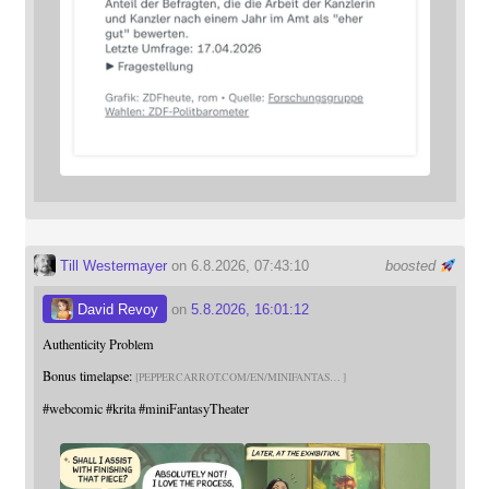
Till Westermayer
on 6.8.2026, 07:43:10
boosted
David Revoy
on
5.8.2026, 16:01:12
Authenticity Problem
Bonus timelapse:
PEPPERCARROT.COM/EN/MINIFANTAS
#
webcomic
#
krita
#
miniFantasyTheater