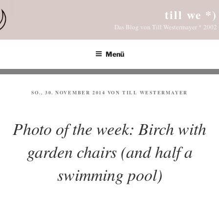
Zum
till we *)
Inhalt
Das Blog von Till Westermayer * 2002
springen
Menü
VERÖFFENTLICHT
SO., 30. NOVEMBER 2014
VON
TILL WESTERMAYER
AM
Photo of the week: Birch with
garden chairs (and half a
swimming pool)