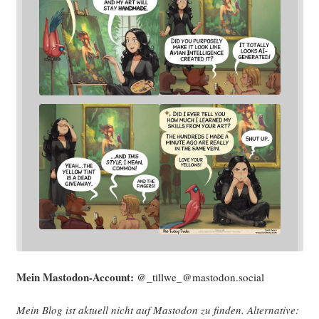
Mein Mast­o­don-Account:
@_tillwe_@mastodon.social
Mein Blog ist aktu­ell nicht auf Mast­o­don zu fin­den. Alter­na­ti­ve: