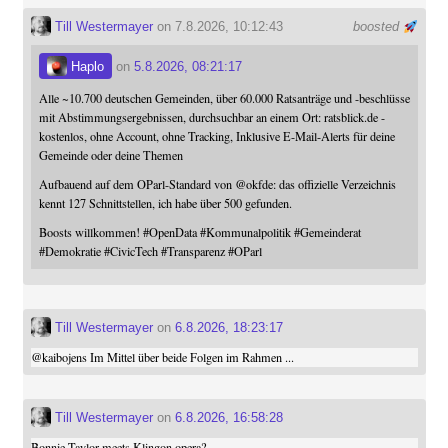
Till Westermayer
on 7.8.2026, 10:12:43
boosted
Haplo
on
5.8.2026, 08:21:17
Alle ~10.700 deutschen Gemeinden, über 60.000 Ratsanträge und -beschlüsse
mit Abstimmungsergebnissen, durchsuchbar an einem Ort: ratsblick.de -
kostenlos, ohne Account, ohne Tracking, Inklusive E-Mail-Alerts für deine
Gemeinde oder deine Themen
Aufbauend auf dem OParl-Standard von
@
okfde
: das offizielle Verzeichnis
kennt 127 Schnittstellen, ich habe über 500 gefunden.
Boosts willkommen!
#
OpenData
#
Kommunalpolitik
#
Gemeinderat
#
Demokratie
#
CivicTech
#
Transparenz
#
OParl
Till Westermayer
on
6.8.2026, 18:23:17
@
kaibojens
Im Mittel über beide Folgen im Rahmen ...
Till Westermayer
on
6.8.2026, 16:58:28
Bonnie Taylor meets Klingon opera?