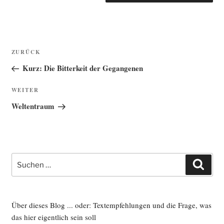
Beitragsnavigation
Vorheriger
ZURÜCK
Beitrag
Kurz: Die Bitterkeit der Gegangenen
Nächster
WEITER
Beitrag
Weltentraum
Suche
Such
nach:
Über dieses Blog ... oder: Textempfehlungen und die Frage, was
das hier eigentlich sein soll