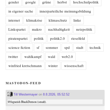
gender
google
grüne
herbst
hochschulpolitik
in eigener sache
innerparteiliche meinungsbildung
internet
klimakrise
klimaschutz
linke
Linkspartei
makro
nachhaltigkeit
netzpolitik
piratenpartei
politik
politik2.0
rieselfeld
science fiction
sf
sommer
spd
stadt
technik
twitter
wahlkampf
wald
web2.0
winfried kretschmann
winter
wissenschaft
MASTODON-FEED
Till Westermayer
on
8.8.2026, 05:52:52
@
fugueish
BlackDemon (small).