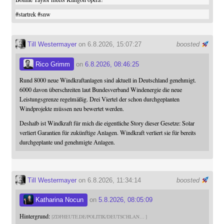
#
startrek
#
snw
Till Westermayer
on 6.8.2026, 15:07:27
boosted
Rico Grimm
on
6.8.2026, 08:46:25
Rund 8000 neue Windkraftanlagen sind aktuell in Deutschland genehmigt.
6000 davon überschreiten laut Bundesverband Windenergie die neue
Leistungsgrenze regelmäßig. Drei Viertel der schon durchgeplanten
Windprojekte müssen neu bewertet werden.
Deshalb ist Windkraft für mich die eigentliche Story dieser Gesetze: Solar
verliert Garantien für zukünftige Anlagen. Windkraft verliert sie für bereits
durchgeplante und genehmigte Anlagen.
Till Westermayer
on 6.8.2026, 11:34:14
boosted
Katharina Nocun
on
5.8.2026, 08:05:09
Hintergrund:
ZDFHEUTE.DE/POLITIK/DEUTSCHLAN