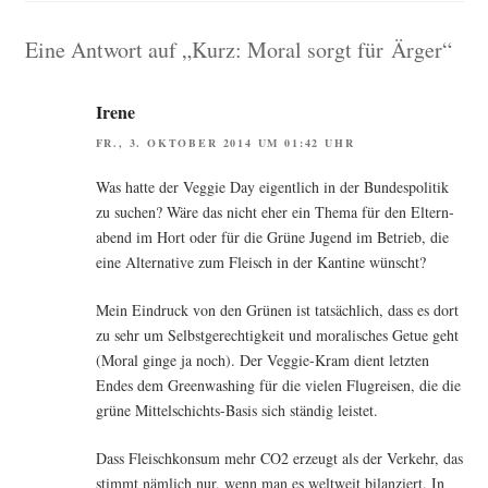
Eine Antwort auf „Kurz: Moral sorgt für Ärger“
Irene
FR., 3. OKTOBER 2014 UM 01:42 UHR
Was hat­te der Veggie Day eigent­lich in der Bun­des­po­li­tik
zu suchen? Wäre das nicht eher ein The­ma für den Eltern­
abend im Hort oder für die Grü­ne Jugend im Betrieb, die
eine Alter­na­ti­ve zum Fleisch in der Kan­ti­ne wünscht?
Mein Ein­druck von den Grü­nen ist tat­säch­lich, dass es dort
zu sehr um Selbst­ge­rech­tig­keit und mora­li­sches Getue geht
(Moral gin­ge ja noch). Der Veggie-Kram dient letz­ten
Endes dem Green­wa­shing für die vie­len Flug­rei­sen, die die
grü­ne Mit­tel­schichts-Basis sich stän­dig leistet.
Dass Fleisch­kon­sum mehr CO2 erzeugt als der Ver­kehr, das
stimmt näm­lich nur, wenn man es welt­weit bilan­ziert. In