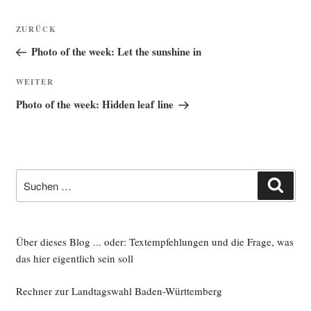
Beitragsnavigation
Vorheriger
ZURÜCK
Beitrag
Photo of the week: Let the sunshine in
Nächster
WEITER
Beitrag
Photo of the week: Hidden leaf line
Suche
Such
nach:
Über dieses Blog ... oder: Textempfehlungen und die Frage, was
das hier eigentlich sein soll
Rechner zur Landtagswahl Baden-Württemberg