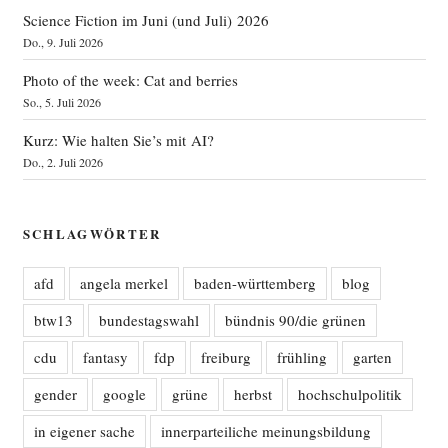
Science Fiction im Juni (und Juli) 2026
Do., 9. Juli 2026
Photo of the week: Cat and berries
So., 5. Juli 2026
Kurz: Wie halten Sie’s mit AI?
Do., 2. Juli 2026
SCHLAGWÖRTER
afd
angela merkel
baden-württemberg
blog
btw13
bundestagswahl
bündnis 90/die grünen
cdu
fantasy
fdp
freiburg
frühling
garten
gender
google
grüne
herbst
hochschulpolitik
in eigener sache
innerparteiliche meinungsbildung