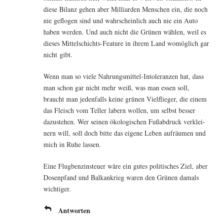
die­se Bilanz gehen aber Mil­li­ar­den Men­schen ein, die noch
nie geflo­gen sind und wahr­schein­lich auch nie ein Auto
haben wer­den. Und auch nicht die Grü­nen wäh­len, weil es
die­ses Mit­tel­schichts-Fea­ture in ihrem Land womög­lich gar
nicht gibt.
Wenn man so vie­le Nah­rungs­mit­tel-Into­le­ran­zen hat, dass
man schon gar nicht mehr weiß, was man essen soll,
braucht man jeden­falls kei­ne grü­nen Viel­flie­ger, die einem
das Fleisch vom Tel­ler labern wol­len, um selbst bes­ser
dazu­ste­hen. Wer sei­nen öko­lo­gi­schen Fuß­ab­druck ver­klei­
nern will, soll doch bit­te das eige­ne Leben auf­räu­men und
mich in Ruhe lassen.
Eine Flug­ben­zin­steu­er wäre ein gutes poli­ti­sches Ziel, aber
Dosen­pfand und Bal­kan­krieg waren den Grü­nen damals
wichtiger.
Antworten