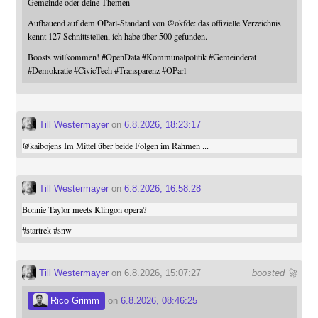
Gemeinde oder deine Themen
Aufbauend auf dem OParl-Standard von
@
okfde
: das offizielle Verzeichnis
kennt 127 Schnittstellen, ich habe über 500 gefunden.
Boosts willkommen!
#
OpenData
#
Kommunalpolitik
#
Gemeinderat
#
Demokratie
#
CivicTech
#
Transparenz
#
OParl
Till Westermayer
on
6.8.2026, 18:23:17
@
kaibojens
Im Mittel über beide Folgen im Rahmen ...
Till Westermayer
on
6.8.2026, 16:58:28
Bonnie Taylor meets Klingon opera?
#
startrek
#
snw
Till Westermayer
on 6.8.2026, 15:07:27
boosted 🚀
Rico Grimm
on
6.8.2026, 08:46:25