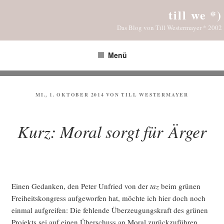
Zum
till we *)
Inhalt
Das Blog von Till Westermayer * 2002
springen
Menü
VERÖFFENTLICHT
MI., 1. OKTOBER 2014
VON
TILL WESTERMAYER
AM
Kurz: Moral sorgt für Ärger
Einen Gedan­ken, den Peter Unfried von der
taz
beim grü­nen
Frei­heits­kon­gress auf­ge­wor­fen hat, möch­te ich hier doch noch
ein­mal auf­grei­fen: Die feh­len­de Über­zeu­gungs­kraft des grü­nen
Pro­jekts sei auf einen Über­schuss an Moral zurück­zu­füh­ren,