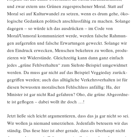
und zwar extern uns Grü­nen zuge­spro­che­ner Moral. Statt auf
Moral sei auf Kul­tur­wan­del zu set­zen, wenn es drum gehe, öko­
lo­gi­sche Gedan­ken poli­tisch anschluss­fä­hig zu machen. Solan­ge
dage­gen – so wür­de ich das aus­drü­cken – im Code von
Moral/Unmoral kom­mu­ni­ziert wer­de, wer­den fal­sche Rah­mun­
gen auf­ge­ru­fen und fal­sche Erwar­tun­gen geweckt. Solan­ge wir
den Ein­druck erwe­cken, Men­schen bekeh­ren zu wol­len, pro­du­
zie­ren wir Wider­stän­de. Gleich­zei­tig kann dann ganz ein­fach
jedes „grü­ne Fehl­ver­hal­ten“ zum Siehs­te-Bei­spiel umge­wid­met
wer­den. Da muss gar nicht auf das Bei­spiel Veggie­day zurück­
ge­grif­fen wer­den; auch das all­täg­li­che Ver­kehrs­ver­hal­ten ist für
die­sen bewuss­ten mora­li­schen Fehl­schluss anfäl­lig: Ha, der
Minis­ter ist gar nicht Rad gefah­ren? Oho, die grü­ne Abge­ord­ne­
te ist geflo­gen – dabei wollt ihr doch …!
Jetzt lie­ße sich leicht argu­men­tie­ren, dass das ja gar nicht so sei.
Wir wol­len ja nie­mand umer­zie­hen. Jeden­falls beteu­ern wir das
stän­dig. Das fie­se hier ist aber gera­de, dass es über­haupt nicht