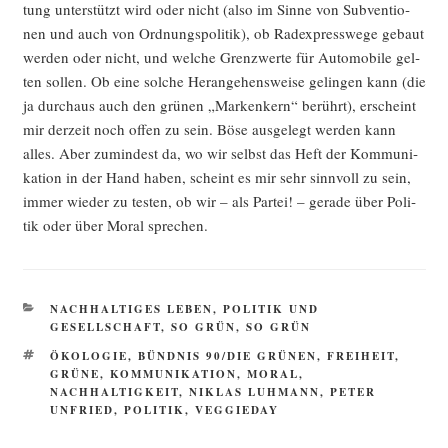
tung unter­stützt wird oder nicht (also im Sin­ne von Sub­ven­tio­
nen und auch von Ord­nungs­po­li­tik), ob Rad­ex­press­we­ge gebaut
wer­den oder nicht, und wel­che Grenz­wer­te für Auto­mo­bi­le gel­
ten sol­len. Ob eine sol­che Her­an­ge­hens­wei­se gelin­gen kann (die
ja durch­aus auch den grü­nen „Mar­ken­kern“ berührt), erscheint
mir der­zeit noch offen zu sein. Böse aus­ge­legt wer­den kann
alles. Aber zumin­dest da, wo wir selbst das Heft der Kom­mu­ni­
ka­ti­on in der Hand haben, scheint es mir sehr sinn­voll zu sein,
immer wie­der zu tes­ten, ob wir – als Par­tei! – gera­de über Poli­
tik oder über Moral sprechen.
KATEGORIEN
NACHHALTIGES LEBEN
,
POLITIK UND
GESELLSCHAFT
,
SO GRÜN, SO GRÜN
SCHLAGWÖRTER
ÖKOLOGIE
,
BÜNDNIS 90/DIE GRÜNEN
,
FREIHEIT
,
GRÜNE
,
KOMMUNIKATION
,
MORAL
,
NACHHALTIGKEIT
,
NIKLAS LUHMANN
,
PETER
UNFRIED
,
POLITIK
,
VEGGIEDAY