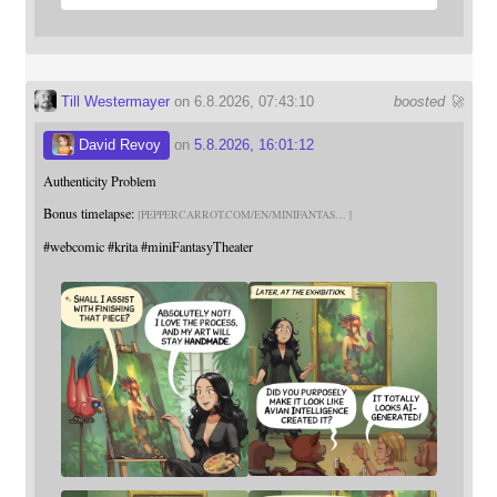
Till Westermayer
on 6.8.2026, 07:43:10
boosted 🚀
David Revoy
on
5.8.2026, 16:01:12
Authenticity Problem
Bonus timelapse:
PEPPERCARROT.COM/EN/MINIFANTAS
#
webcomic
#
krita
#
miniFantasyTheater