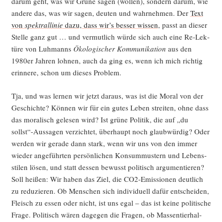
dar­um geht, was wir Grü­ne sagen (wol­len), son­dern dar­um, wie
ande­re das, was wir sagen, deu­ten und wahr­neh­men. Der
Text
von
spek­tral­li­nie
dazu, dass wir’s bes­ser wis­sen
, passt an die­ser
Stel­le ganz gut … und ver­mut­lich wür­de sich auch eine Re-Lek­
tü­re von Luh­manns
Öko­lo­gi­scher Kom­mu­ni­ka­ti­on
aus den
1980er Jah­ren loh­nen, auch da ging es, wenn ich mich rich­tig
erin­ne­re, schon um die­ses Problem.
Tja, und was ler­nen wir jetzt dar­aus, was ist die Moral von der
Geschich­te? Kön­nen wir für ein gutes Leben strei­ten, ohne dass
das mora­lisch gele­sen wird? Ist grü­ne Poli­tik, die auf „du
sollst“-Aussagen ver­zich­tet, über­haupt noch glaub­wür­dig? Oder
wer­den wir gera­de dann stark, wenn wir uns von den immer
wie­der ange­führ­ten per­sön­li­chen Kon­sum­mus­tern und Lebens­
sti­len lösen, und statt des­sen bewusst poli­tisch argu­men­tie­ren?
Soll hei­ßen: Wir haben das Ziel, die CO2-Emis­sio­nen deut­lich
zu redu­zie­ren. Ob Men­schen sich indi­vi­du­ell dafür ent­schei­den,
Fleisch zu essen oder nicht, ist uns egal – das ist kei­ne poli­ti­sche
Fra­ge. Poli­tisch wären dage­gen die Fra­gen, ob Mas­sen­tier­hal­