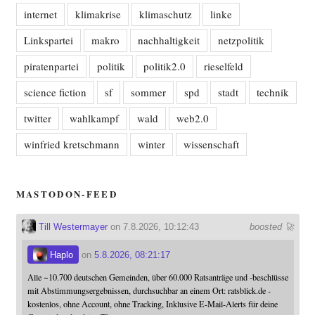
internet
klimakrise
klimaschutz
linke
Linkspartei
makro
nachhaltigkeit
netzpolitik
piratenpartei
politik
politik2.0
rieselfeld
science fiction
sf
sommer
spd
stadt
technik
twitter
wahlkampf
wald
web2.0
winfried kretschmann
winter
wissenschaft
MASTODON-FEED
Till Westermayer
on 7.8.2026, 10:12:43
boosted 🚀
Haplo
on
5.8.2026, 08:21:17
Alle ~10.700 deutschen Gemeinden, über 60.000 Ratsanträge und -beschlüsse
mit Abstimmungsergebnissen, durchsuchbar an einem Ort: ratsblick.de -
kostenlos, ohne Account, ohne Tracking, Inklusive E-Mail-Alerts für deine